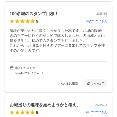
100名城のスタンプ目標！
2025/5/6
5
lwy********
さん
値段が安いわりに凄くしっかりした本です。お城の観光付
きのツアーに行くのが目的で購入しました。犬山城と犬山
祭を見学し、初めてのスタンプを押しました。

これから、お城見学付きのツアーに参加してスタンプを押
すのが楽しみてす。
購入したストア
bookfanプレミアム
違反報告
いいね
2
お城巡りの趣味を始めようかと考え、その…
2025/1/18
5
ryu********
さん