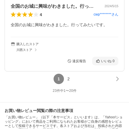
全国のお城に興味がわきました。行ってみ…
2024/5/15
4
cwp********
さん
全国のお城に興味がわきました。行ってみたいです。
購入したストア
川西ストア
違反報告
いいね
0
1
2
23
件中
1
〜
20
件
お買い物レビュー閲覧の際の注意事項
「お買い物レビュー」（以下「本サービス」といいます）は、「Yahoo!ショ
ッピング」において商品をご利用になられたお客様がご自身の感想をレビュ
ーとして投稿できるサービスです。各ストアおよび当社は、投稿された内容