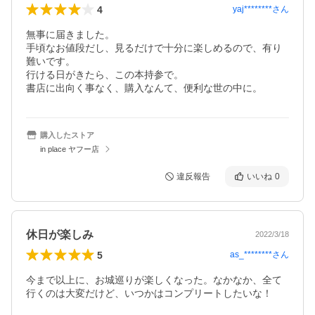
4
yaj********
さん
無事に届きました。

手頃なお値段だし、見るだけで十分に楽しめるので、有り
難いです。

行ける日がきたら、この本持参で。

書店に出向く事なく、購入なんて、便利な世の中に。
購入したストア
in place ヤフー店
違反報告
いいね
0
休日が楽しみ
2022/3/18
5
as_********
さん
今まで以上に、お城巡りが楽しくなった。なかなか、全て
行くのは大変だけど、いつかはコンプリートしたいな！