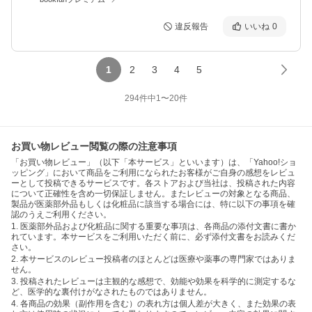
違反報告
いいね
0
1
2
3
4
5
294
件中
1
〜
20
件
お買い物レビュー閲覧の際の注意事項
「お買い物レビュー」（以下「本サービス」といいます）は、「Yahoo!ショ
ッピング」において商品をご利用になられたお客様がご自身の感想をレビュ
ーとして投稿できるサービスです。各ストアおよび当社は、投稿された内容
について正確性を含め一切保証しません。またレビューの対象となる商品、
製品が医薬部外品もしくは化粧品に該当する場合には、特に以下の事項を確
認のうえご利用ください。
1. 医薬部外品および化粧品に関する重要な事項は、各商品の添付文書に書か
れています。本サービスをご利用いただく前に、必ず添付文書をお読みくだ
さい。
2. 本サービスのレビュー投稿者のほとんどは医療や薬事の専門家ではありま
せん。
3. 投稿されたレビューは主観的な感想で、効能や効果を科学的に測定するな
ど、医学的な裏付けがなされたものではありません。
4. 各商品の効果（副作用を含む）の表れ方は個人差が大きく、また効果の表