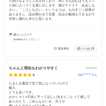
り掛けるように工夫されており、聞く方も読むほうもスッ
と頭に入ってくる感じがします。親がクドクド「ああしな
さい」「こうしなさい」というよりは、ものすごく効果が
ありますし、読み聞かせて言葉、読みの勉強もできるので
非常に優れた本だと思います。
購入したストア
bookfanプレミアム
違反報告
いいね
19
ちゃんと理由もわかりやすく
2024/4/27
5
nig********
さん
たまたま書店で見て気になっていたので

購入、

とても良いです。

おやくそく🟰子供に守ってほしい決まりごとって感じで

ありがとう。ごめんなさいを、言うや

嫌いなものでも一口は食べる、
