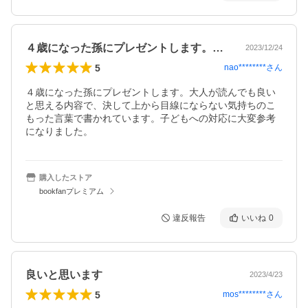
４歳になった孫にプレゼントします。大人…
2023/12/24
5
nao********
さん
４歳になった孫にプレゼントします。大人が読んでも良い
と思える内容で、決して上から目線にならない気持ちのこ
もった言葉で書かれています。子どもへの対応に大変参考
になりました。
購入したストア
bookfanプレミアム
違反報告
いいね
0
良いと思います
2023/4/23
5
mos********
さん