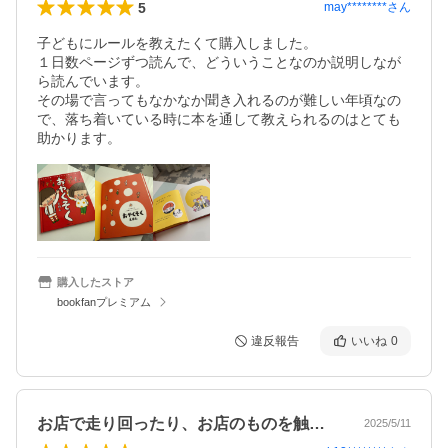
5
may********
さん
子どもにルールを教えたくて購入しました。

１日数ページずつ読んで、どういうことなのか説明しなが
ら読んでいます。

その場で言ってもなかなか聞き入れるのが難しい年頃なの
で、落ち着いている時に本を通して教えられるのはとても
助かります。
購入したストア
bookfanプレミアム
違反報告
いいね
0
お店で走り回ったり、お店のものを触った…
2025/5/11