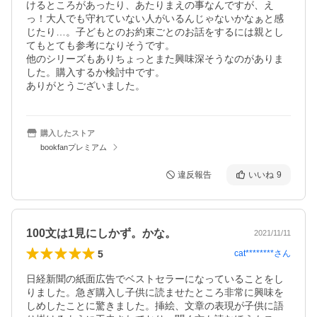
けるところがあったり、あたりまえの事なんですが、え
っ！大人でも守れていない人がいるんじゃないかなぁと感
じたり…。子どもとのお約束ごとのお話をするには親とし
てもとても参考になりそうです。

他のシリーズもありちょっとまた興味深そうなのがありま
した。購入するか検討中です。

ありがとうございました。
購入したストア
bookfanプレミアム
違反報告
いいね
9
100文は1見にしかず。かな。
2021/11/11
5
cat********
さん
日経新聞の紙面広告でベストセラーになっていることをし
りました。急ぎ購入し子供に読ませたところ非常に興味を
しめしたことに驚きました。挿絵、文章の表現が子供に語