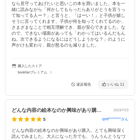
なら見守ってあげたいと思いこの本を買いました。本を一
緒に読みながら「何かしてもらったらありがとうを言うっ
て知ってる人ー？」と言うと、「はーい！」と子供が嬉し
そうに言ってくれます。子供が何を知ってくれてるのか、
さまざまなことで相互理解でき、親が安心できました。な
ので、できない場面があっても「わかってはいるんだもん
ね。次できるようになるにはどうしようかな？」のように
声かけも変わり、親が怒るのも減りました。
購入したストア
bookfanプレミアム
違反報告
いいね
11
どんな内容の絵本なのか興味があり購入。…
2023/7/23
5
qmt********
さん
どんな内容の絵本なのか興味があり購入。とても興味深く
読んでみました。大人になった方でも、うんうんとうなづ