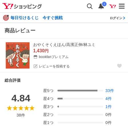
i
毎日引けるくじ 今すぐ挑戦
ログイン
商品レビュー
おやくそくえほん/高濱正伸/林ユミ
1,430
円
bookfanプレミアム
レビューを投稿する
総合評価
星
5
つ
33
件
4.84
星
4
つ
4
件
星
3
つ
1
件
星
2
つ
0
件
38
件
星
1
つ
0
件