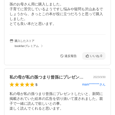
孫のお母さん用に購入しました。

子育てに苦労しているようですし悩みや疑問も沢山あるで
しょうから、きっとこの本が役に立つだろうと思って購入
しました。

とても良い本だと思います。
購入したストア
bookfanプレミアム
違反報告
いいね
0
私の母が私の孫つまり曾孫にプレゼントし…
2023/3/30
5
mam********
さん
私の母が私の孫つまり曾孫にプレゼントしたいと、新聞に
掲載されていた絵本の広告を切り抜いて渡されました。親
子で一緒に読んで欲しいとの事。

楽しく読んでくれると思います。