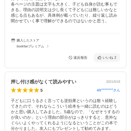
各ページの主題は文字も大きく、子ども自身が読む事もで
きる。理由の説明文は少し長くて子どもには難しいかなと
感じる点もあるが、具体例が載っていたり、繰り返し読み
購入したストア
bookfanプレミアム
違反報告
いいね
2
押し付け感がなくて読みやすい
2021/5/18
5
atz********
さん
子どもに口うるさく言っても逆効果というのは散々経験し
てきたので、それならこういう絵本を一緒に読むのはどう
かと思い購入してみました。5歳なので、「なぜそうするの
が良いのか」という理由の部分がはっきりすると、意外な
ぐらいよくやってくれるようになるということがこの本で
分かりました。友人にもプレゼントして勧めてみます。