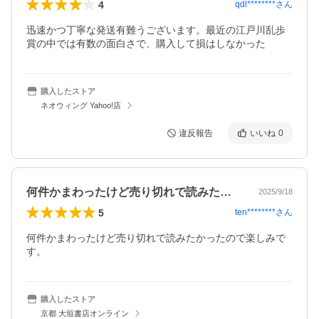
4
qdl********
さん
迅速かつ丁寧な発送有難うございます。最近の江戸川乱歩
購入したストア
ネオウィング Yahoo!店
違反報告
いいね
0
何件かまわったけど売り切れで読みたかっ…
2025/9/18
5
ten********
さん
何件かまわったけど売り切れで読みたかったので楽しみで
す。
購入したストア
京都 大垣書店オンライン