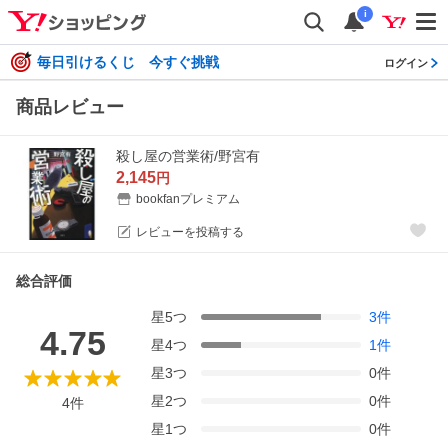
i
毎日引けるくじ 今すぐ挑戦
ログイン
商品レビュー
殺し屋の営業術/野宮有
2,145
円
bookfanプレミアム
レビューを投稿する
総合評価
星
5
つ
3
件
4.75
星
4
つ
1
件
星
3
つ
0
件
星
2
つ
0
件
4
件
星
1
つ
0
件