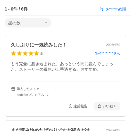
1
-
6
件 /
6
件
おすすめ順
星の数
久しぶりに一気読みした！
2026/4/30
5
gwq********
さん
もう完全に惹き込まれた。あっという間に読んでしまっ
た。ストーリーの緩急が上手過ぎる。おすすめ。
購入したストア
bookfanプレミアム
違反報告
いいね
0
まだ読み始めたばかりですが続きがすごく…
2026/4/19