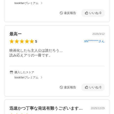
bookfanプレミアム
違反報告
いいね
0
最高ー
2026/3/12
5
shi********
さん
映画化したら主人公は誰だろう…

読み応えアリの一冊です。
購入したストア
bookfanプレミアム
違反報告
いいね
0
迅速かつ丁寧な発送有難うございます。最…
2025/12/29