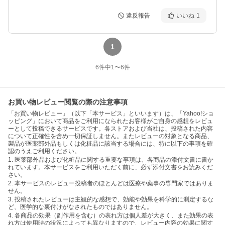
違反報告
いいね
1
1
6
件中
1
〜
6
件
お買い物レビュー閲覧の際の注意事項
「お買い物レビュー」（以下「本サービス」といいます）は、「Yahoo!ショ
ッピング」において商品をご利用になられたお客様がご自身の感想をレビュ
ーとして投稿できるサービスです。各ストアおよび当社は、投稿された内容
について正確性を含め一切保証しません。またレビューの対象となる商品、
製品が医薬部外品もしくは化粧品に該当する場合には、特に以下の事項を確
認のうえご利用ください。
1. 医薬部外品および化粧品に関する重要な事項は、各商品の添付文書に書か
れています。本サービスをご利用いただく前に、必ず添付文書をお読みくだ
さい。
2. 本サービスのレビュー投稿者のほとんどは医療や薬事の専門家ではありま
せん。
3. 投稿されたレビューは主観的な感想で、効能や効果を科学的に測定するな
ど、医学的な裏付けがなされたものではありません。
4. 各商品の効果（副作用を含む）の表れ方は個人差が大きく、また効果の表
れ方は使用時の状況によっても異なりますので、レビュー内容の効果に関す