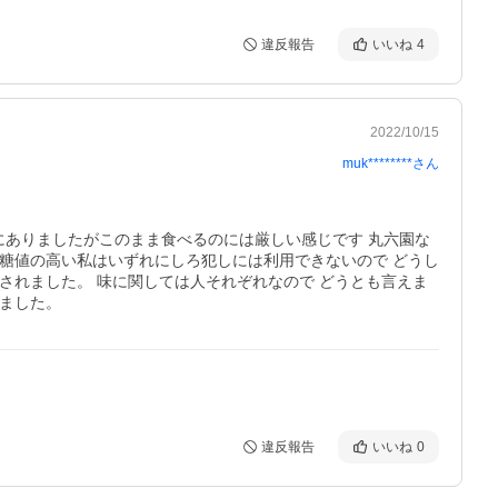
違反報告
いいね
4
2022/10/15
muk********
さん
にありましたがこのまま食べるのには厳しい感じです 丸六園な
血糖値の高い私はいずれにしろ犯しには利用できないので どうし
されました。 味に関しては人それぞれなので どうとも言えま
りました。
違反報告
いいね
0