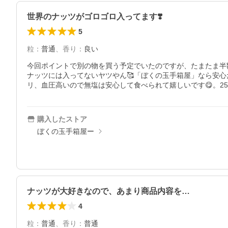
世界のナッツがゴロゴロ入ってます❣️
5
粒
：
普通
、
香り
：
良い
今回ポイントで別の物を買う予定でいたのですが、たまたま半額
ナッツには入ってないヤツやん🥰「ぼくの玉手箱屋」なら安
購入したストア
ぼくの玉手箱屋ー
ナッツが大好きなので、あまり商品内容を…
4
粒
：
普通
、
香り
：
普通