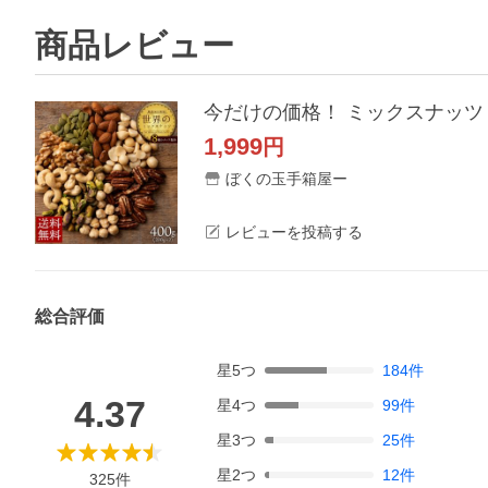
商品レビュー
1,999
円
ぼくの玉手箱屋ー
レビューを投稿する
総合評価
星
5
つ
184
件
4.37
星
4
つ
99
件
星
3
つ
25
件
星
2
つ
12
件
325
件