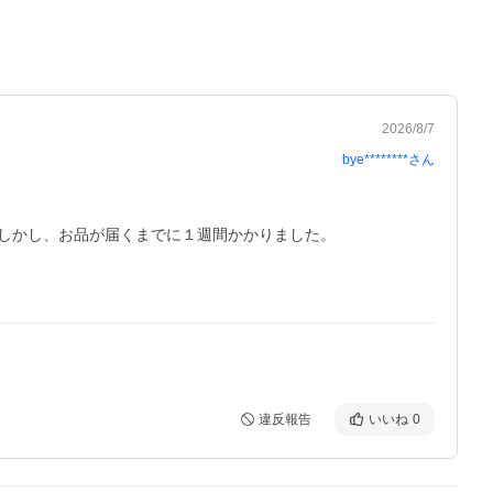
2026/8/7
bye********
さん
しかし、お品が届くまでに１週間かかりました。

違反報告
いいね
0