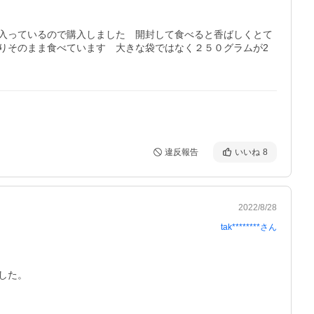
入っているので購入しました　開封して食べると香ばしくとて
りそのまま食べています　大きな袋ではなく２５０グラムが2
違反報告
いいね
8
2022/8/28
tak********
さん
た。
