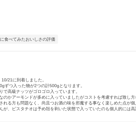
に食べてみたおいしさの評価
0/21に到着しました。

ずつ入った物が2つの計500gとなります。

りで高級ナッツがゴロゴロ入っています。

なのかアーモンドが多めに入っていましたがコストを考慮すれば致し方な
される方も問題なく、尚且つお酒の味を邪魔する事なく楽しめた点が個人
んが、ピスタチオは予め殻を剥いた状態で入っていたのも個人的には高