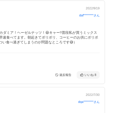
2022/9/19
daf********
さん
ダミア！ヘーゼルナッツ！😆キャー!!普段私が買うミックス
て早速食べてます。朝起きてポリポリ、コーヒーのお供にポリポ
違反報告
いいね
8
2022/7/30
dqa********
さん