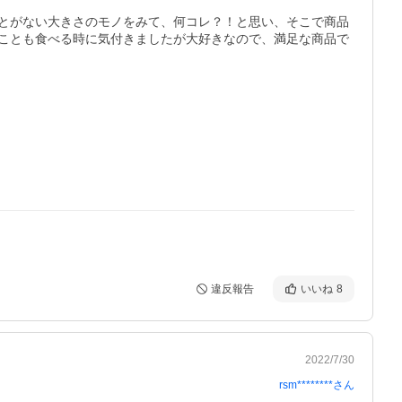
とがない大きさのモノをみて、何コレ？！と思い、そこで商品
ことも食べる時に気付きましたが大好きなので、満足な商品で
違反報告
いいね
8
2022/7/30
rsm********
さん