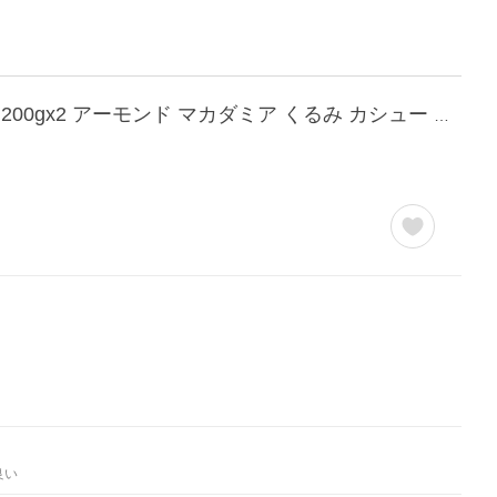
今だけの価格！ ミックスナッツ 素焼き ナッツ 無塩 無添加 世界のミックスナッツ 400g 200gx2 アーモンド マカダミア くるみ カシュー ピスタチオ 素焼き
良い