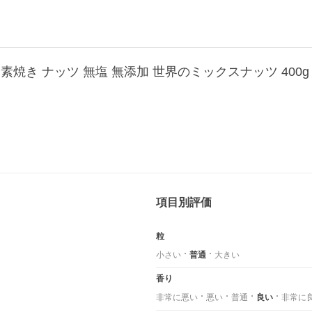
項目別評価
粒
小さい
普通
大きい
香り
非常に悪い
悪い
普通
良い
非常に