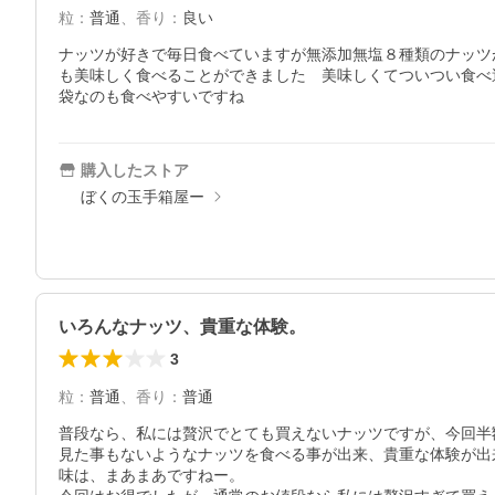
粒
：
普通
、
香り
：
良い
ナッツが好きで毎日食べていますが無添加無塩８種類のナッツ
も美味しく食べることができました　美味しくてついつい食べ
袋なのも食べやすいですね
購入したストア
ぼくの玉手箱屋ー
いろんなナッツ、貴重な体験。
3
粒
：
普通
、
香り
：
普通
普段なら、私には贅沢でとても買えないナッツですが、今回半
見た事もないようなナッツを食べる事が出来、貴重な体験が出来
味は、まあまあですねー。
