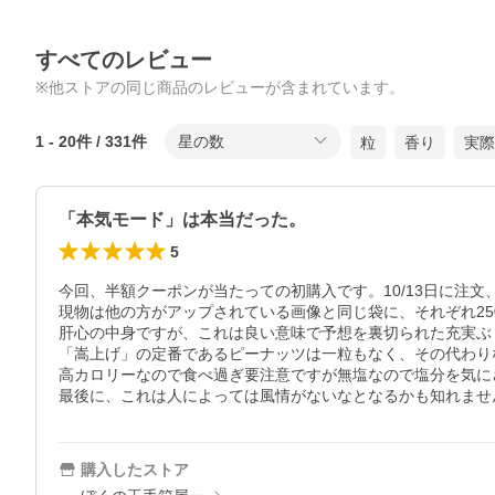
すべてのレビュー
※他ストアの同じ商品のレビューが含まれています。
1
-
20
件 /
331
件
星の数
粒
香り
実際
「本気モード」は本当だった。
5
今回、半額クーポンが当たっての初購入です。10/13日に注文、1
現物は他の方がアップされている画像と同じ袋に、それぞれ250g
肝心の中身ですが、これは良い意味で予想を裏切られた充実ぶ
「嵩上げ」の定番であるピーナッツは一粒もなく、その代わり
高カロリーなので食べ過ぎ要注意ですが無塩なので塩分を気に
最後に、これは人によっては風情がないなとなるかも知れませ
購入したストア