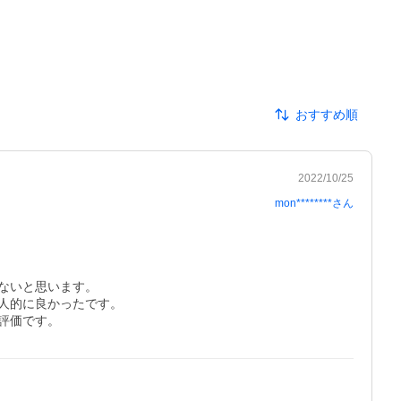
おすすめ順
2022/10/25
mon********
さん
いと思います。

的に良かったです。

評価です。