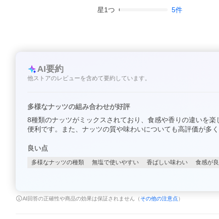
星
1
つ
5
件
AI要約
他ストアのレビューを含めて要約しています。
多様なナッツの組み合わせが好評
8種類のナッツがミックスされており、食感や香りの違いを楽
便利です。また、ナッツの質や味わいについても高評価が多く
良い点
多様なナッツの種類
無塩で使いやすい
香ばしい味わい
食感が良
AI回答の正確性や商品の効果は保証されません（
その他の注意点
）