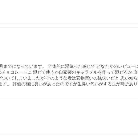
2月までになっています。 全体的に湿気った感じで どなたかのレビュー
のチョコレートに 混ぜて使うか自家製のキャラメルを作って混ぜるか 
びついてしまいましたが そのような者は安物買いの銭失いだと 思い知ら
います。 評価の欄に臭いがあったのですが生臭い匂いがする豆が時折あ