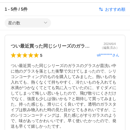
1
-
5
件 /
5
件
おすすめ順
星の数
2024/6/4
つい最近買った同じシリーズのガラスのグ…
（編集済み）
5
uli********
さん
つい最近買った同じシリーズのガラスのグラスが皿洗い中
に他のグラスを落とした衝撃で欠けてしまったので、シリ
コンコーティングのものを購入してみました。熱いものを
入れても、熱くなくて持ちやすく、冷たいものを入れても
水滴がつかなくてとても気に入っていたのに、すぐダメに
してしまって悔しい思いをしたので、飛び散りにくさだけ
でなく、強度も少しは強いかも？と期待して買ってみまし
た。持った感じも、滑りにくく良いです。透明のガラスタ
イプは飲み物入れた時の見た目がとてもきれいですが、こ
のシリコンコーティングは、見た感じがすりガラスのよう
で、味があってかわいいです。早く使いたかったので、発
送も早くて嬉しかったです。