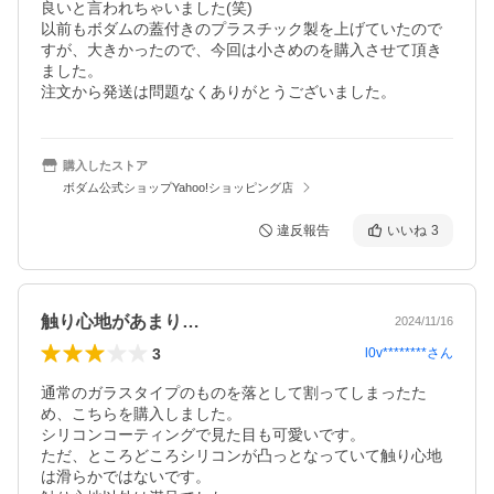
良いと言われちゃいました(笑)

以前もボダムの蓋付きのプラスチック製を上げていたので
すが、大きかったので、今回は小さめのを購入させて頂き
ました。

注文から発送は問題なくありがとうございました。
購入したストア
ボダム公式ショップYahoo!ショッピング店
違反報告
いいね
3
触り心地があまり…
2024/11/16
3
l0v********
さん
通常のガラスタイプのものを落として割ってしまったた
め、こちらを購入しました。

シリコンコーティングで見た目も可愛いです。

ただ、ところどころシリコンが凸っとなっていて触り心地
は滑らかではないです。
