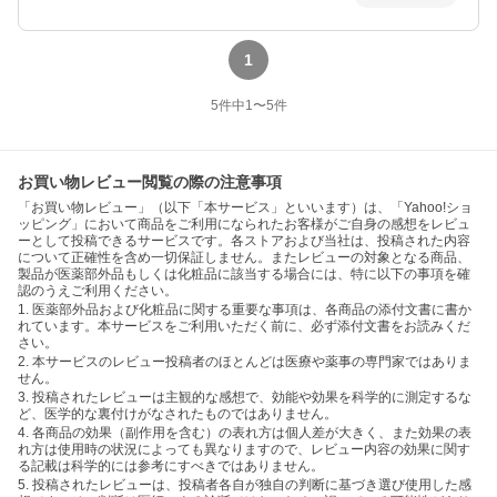
1
5
件中
1
〜
5
件
お買い物レビュー閲覧の際の注意事項
「お買い物レビュー」（以下「本サービス」といいます）は、「Yahoo!ショ
ッピング」において商品をご利用になられたお客様がご自身の感想をレビュ
ーとして投稿できるサービスです。各ストアおよび当社は、投稿された内容
について正確性を含め一切保証しません。またレビューの対象となる商品、
製品が医薬部外品もしくは化粧品に該当する場合には、特に以下の事項を確
認のうえご利用ください。
1. 医薬部外品および化粧品に関する重要な事項は、各商品の添付文書に書か
れています。本サービスをご利用いただく前に、必ず添付文書をお読みくだ
さい。
2. 本サービスのレビュー投稿者のほとんどは医療や薬事の専門家ではありま
せん。
3. 投稿されたレビューは主観的な感想で、効能や効果を科学的に測定するな
ど、医学的な裏付けがなされたものではありません。
4. 各商品の効果（副作用を含む）の表れ方は個人差が大きく、また効果の表
れ方は使用時の状況によっても異なりますので、レビュー内容の効果に関す
る記載は科学的には参考にすべきではありません。
5. 投稿されたレビューは、投稿者各自が独自の判断に基づき選び使用した感