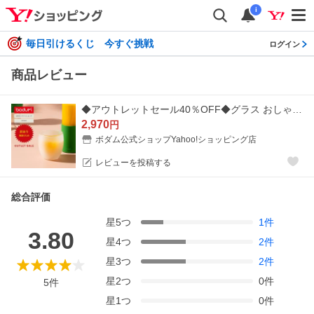
i
毎日引けるくじ 今すぐ挑戦
ログイン
商品レビュー
◆アウトレットセール40％OFF◆グラス おしゃれ ダブルウォールグラス 公式 ボダム パヴィーナ シリコンコーティング 2個セット 250ml BODUM PAVINA 4558-143SI
2,970
円
ボダム公式ショップYahoo!ショッピング店
レビューを投稿する
総合評価
星
5
つ
1
件
3.80
星
4
つ
2
件
星
3
つ
2
件
星
2
つ
0
件
5
件
星
1
つ
0
件