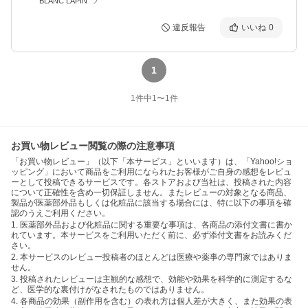
BLANC LAPIN
違反報告
いいね
0
1
1
件中
1
〜
1
件
お買い物レビュー閲覧の際の注意事項
「お買い物レビュー」（以下「本サービス」といいます）は、「Yahoo!ショ
ッピング」において商品をご利用になられたお客様がご自身の感想をレビュ
ーとして投稿できるサービスです。各ストアおよび当社は、投稿された内容
について正確性を含め一切保証しません。またレビューの対象となる商品、
製品が医薬部外品もしくは化粧品に該当する場合には、特に以下の事項を確
認のうえご利用ください。
1. 医薬部外品および化粧品に関する重要な事項は、各商品の添付文書に書か
れています。本サービスをご利用いただく前に、必ず添付文書をお読みくだ
さい。
2. 本サービスのレビュー投稿者のほとんどは医療や薬事の専門家ではありま
せん。
3. 投稿されたレビューは主観的な感想で、効能や効果を科学的に測定するな
ど、医学的な裏付けがなされたものではありません。
4. 各商品の効果（副作用を含む）の表れ方は個人差が大きく、また効果の表