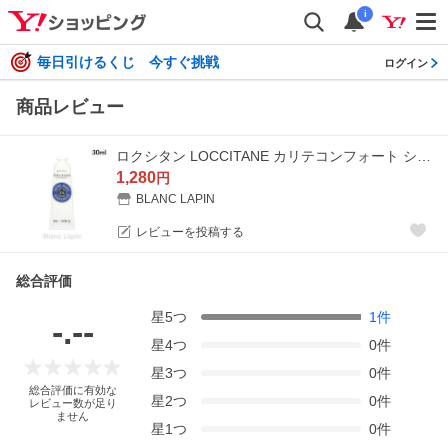
i
毎日引けるくじ 今すぐ挑戦
ログイン
商品レビュー
ロクシタン LOCCITANE カリテコンフォート シア ハンドクリーム 30ml ハンドケア [784815]【メール便可】
1,280
円
BLANC LAPIN
レビューを投稿する
総合評価
星
5
つ
1
件
-.--
星
4
つ
0
件
星
3
つ
0
件
総合評価に有効な
星
2
つ
0
件
レビュー数が足り
ません
星
1
つ
0
件