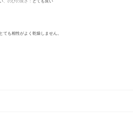
い
、
のびの良さ
：
とても良い
とても相性がよく乾燥しません。
