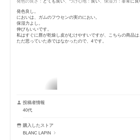
発色の良さ
：
とても良い
、
つけ心地
：
良い
、
保湿力
：
非常に良
発色良し。

においは、ガムのフウセンの実のにおい。

保湿力よし。

伸びもいいです。

私はすぐに唇が乾燥し皮がむけやすいですが、こちらの商品は
投稿者情報
40代
購入したストア
BLANC LAPIN