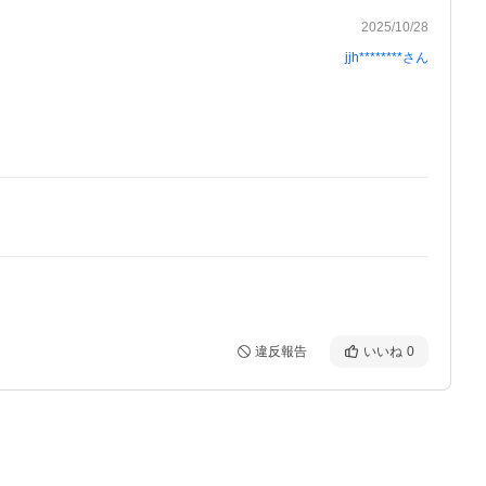
2025/10/28
jjh********
さん
違反報告
いいね
0