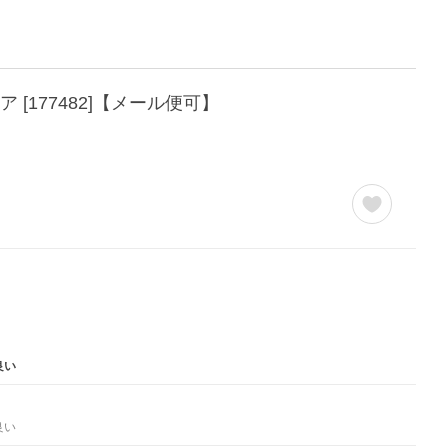
ア [177482]【メール便可】
良い
良い