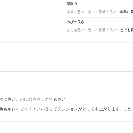
保湿力
非常に悪い
悪い
普通
良い
非常に
のびの良さ
とても悪い
悪い
普通
良い
とても
常に良い
、
のびの良さ
：
とても良い
色もキレイです！！いい香りでテンションがとっても上がります。また