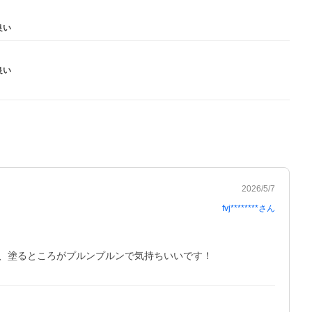
良い
良い
2026/5/7
fvj********
さん
、塗るところがプルンプルンで気持ちいいです！