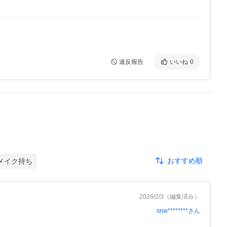
違反報告
いいね
0
おすすめ順
メイク持ち
2026/2/3
（編集済み）
snw********
さん