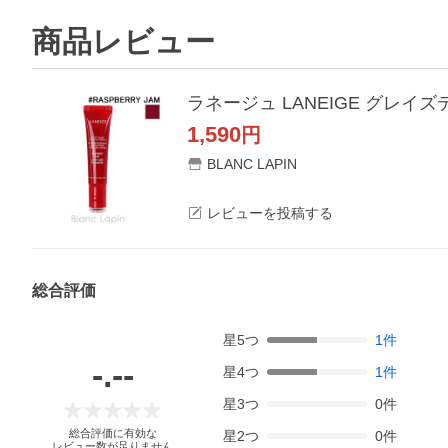
商品レビュー
ラネージュ LANEIGE グレイズテ
1,590
円
BLANC LAPIN
レビューを投稿する
総合評価
星
5
つ
1
件
-.--
星
4
つ
1
件
星
3
つ
0
件
総合評価に有効な
星
2
つ
0
件
レビュー数が足りません