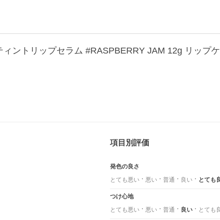
ィントリップセラム #RASPBERRY JAM 12g リップケ
項目別評価
発色の良さ
とても悪い
悪い
普通
良い
とても
つけ心地
とても悪い
悪い
普通
良い
とても