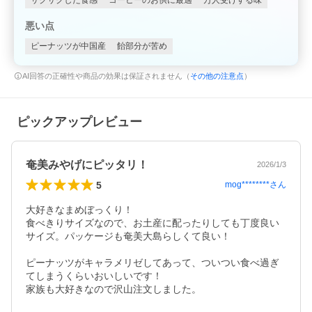
サクサクした食感
コーヒーのお供に最適
万人受けする味
悪い点
ピーナッツが中国産
飴部分が苦め
AI回答の正確性や商品の効果は保証されません（
その他の注意点
）
ピックアップレビュー
奄美みやげにピッタリ！
2026/1/3
5
mog********
さん
大好きなまめぼっくり！

食べきりサイズなので、お土産に配ったりしても丁度良い
サイズ。パッケージも奄美大島らしくて良い！

ピーナッツがキャラメリゼしてあって、ついつい食べ過ぎ
てしまうくらいおいしいです！

家族も大好きなので沢山注文しました。