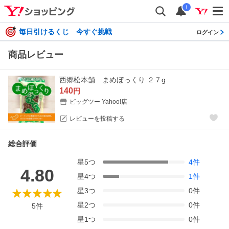
i
毎日引けるくじ 今すぐ挑戦
ログイン
商品レビュー
西郷松本舗 まめぼっくり ２７g
140
円
ビッグツー Yahoo!店
レビューを投稿する
総合評価
星
5
つ
4
件
4.80
星
4
つ
1
件
星
3
つ
0
件
星
2
つ
0
件
5
件
星
1
つ
0
件