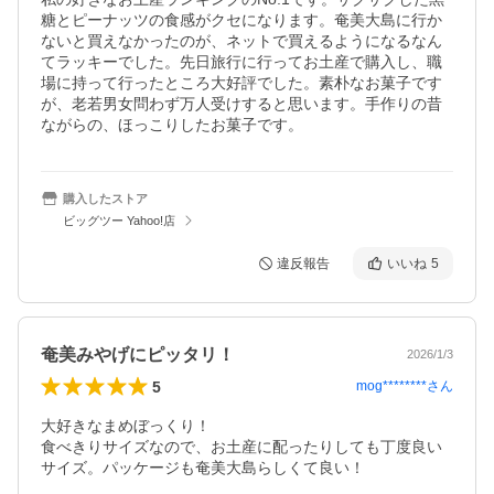
糖とピーナッツの食感がクセになります。奄美大島に行か
ないと買えなかったのが、ネットで買えるようになるなん
てラッキーでした。先日旅行に行ってお土産で購入し、職
場に持って行ったところ大好評でした。素朴なお菓子です
が、老若男女問わず万人受けすると思います。手作りの昔
ながらの、ほっこりしたお菓子です。
購入したストア
ビッグツー Yahoo!店
違反報告
いいね
5
奄美みやげにピッタリ！
2026/1/3
5
mog********
さん
大好きなまめぼっくり！

食べきりサイズなので、お土産に配ったりしても丁度良い
サイズ。パッケージも奄美大島らしくて良い！
