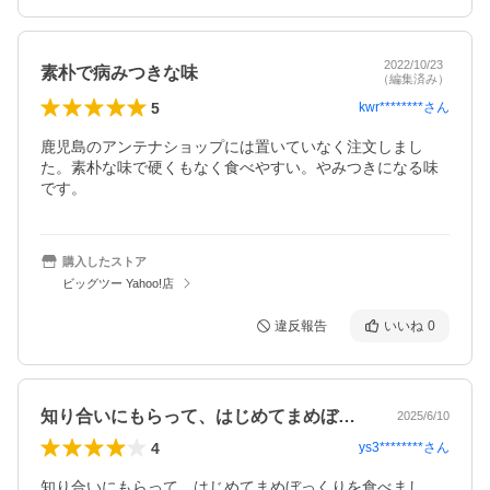
2022/10/23
素朴で病みつきな味
（編集済み）
5
kwr********
さん
鹿児島のアンテナショップには置いていなく注文しまし
た。素朴な味で硬くもなく食べやすい。やみつきになる味
です。
購入したストア
ビッグツー Yahoo!店
違反報告
いいね
0
知り合いにもらって、はじめてまめぼっく…
2025/6/10
4
ys3********
さん
知り合いにもらって、はじめてまめぼっくりを食べまし