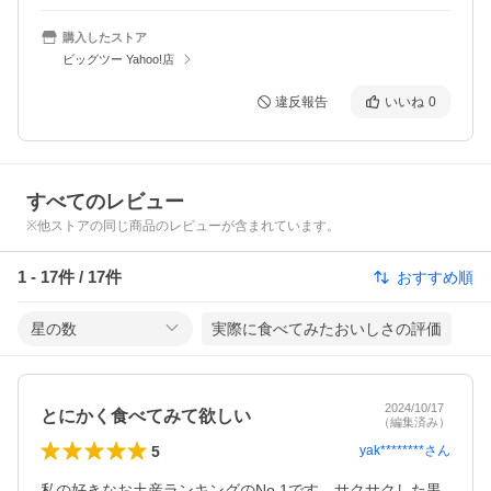
購入したストア
ビッグツー Yahoo!店
違反報告
いいね
0
すべてのレビュー
※他ストアの同じ商品のレビューが含まれています。
1
-
17
件 /
17
件
おすすめ順
星の数
実際に食べてみたおいしさの評価
2024/10/17
とにかく食べてみて欲しい
（編集済み）
5
yak********
さん
私の好きなお土産ランキングのNo.1です。サクサクした黒