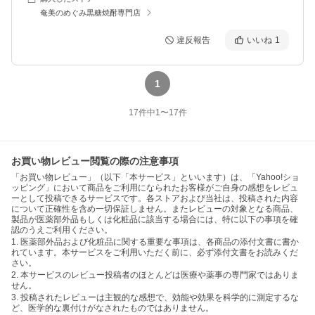
奄美のめぐみ黒糖焼酎専門店
違反報告
いいね
1
1
17
件中
1
〜
17
件
お買い物レビュー閲覧の際の注意事項
「お買い物レビュー」（以下「本サービス」といいます）は、「Yahoo!ショ
ッピング」において商品をご利用になられたお客様がご自身の感想をレビュ
ーとして投稿できるサービスです。各ストアおよび当社は、投稿された内容
について正確性を含め一切保証しません。またレビューの対象となる商品、
製品が医薬部外品もしくは化粧品に該当する場合には、特に以下の事項を確
認のうえご利用ください。
1. 医薬部外品および化粧品に関する重要な事項は、各商品の添付文書に書か
れています。本サービスをご利用いただく前に、必ず添付文書をお読みくだ
さい。
2. 本サービスのレビュー投稿者のほとんどは医療や薬事の専門家ではありま
せん。
3. 投稿されたレビューは主観的な感想で、効能や効果を科学的に測定するな
ど、医学的な裏付けがなされたものではありません。