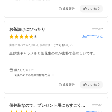
違反報告
いいね
0
お茶請けにぴったり
2026/7/7
5
cha********
さん
実際に食べてみたおいしさの評価
：
とてもおいしい
黒砂糖キャラメルと落花生の味が素朴で美味しいです。
購入したストア
奄美のめぐみ黒糖焼酎専門店
違反報告
いいね
0
個包装なので、プレゼント用にもすごく良…
2026/6/1