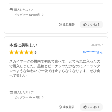
購入したストア
ビッグツー Yahoo!店
違反報告
いいね
1
本当に美味しい
2023/7/27
5
for********
さん
スカイマークの機内で初めて食べて、とても気に入ったの
で購入しました。黒糖とピーナッツだけなのにフロランタ
ンのような味わいで一袋では止まらなくなります。ぜひ食
べて欲しい
購入したストア
ビッグツー Yahoo!店
違反報告
いいね
1