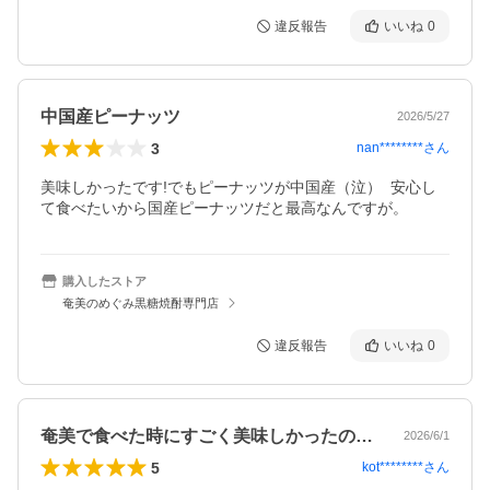
違反報告
いいね
0
中国産ピーナッツ
2026/5/27
3
nan********
さん
美味しかったです!でもピーナッツが中国産（泣）  安心し
て食べたいから国産ピーナッツだと最高なんですが。
購入したストア
奄美のめぐみ黒糖焼酎専門店
違反報告
いいね
0
奄美で食べた時にすごく美味しかったので…
2026/6/1
5
kot********
さん