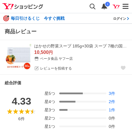
i
毎日引けるくじ 今すぐ挑戦
ログイン
商品レビュー
はかせの野菜スープ 185g×30袋 スープ 7種の国産野菜 無添加 野菜のみのやさしい自然な味 ギフト セット 長期保存 無着色 レトルト 爆買
10,500
円
ベータ食品 ヤフー店
レビューを投稿する
総合評価
星
5
つ
3
件
4.33
星
4
つ
2
件
星
3
つ
1
件
星
2
つ
0
件
6
件
星
1
つ
0
件