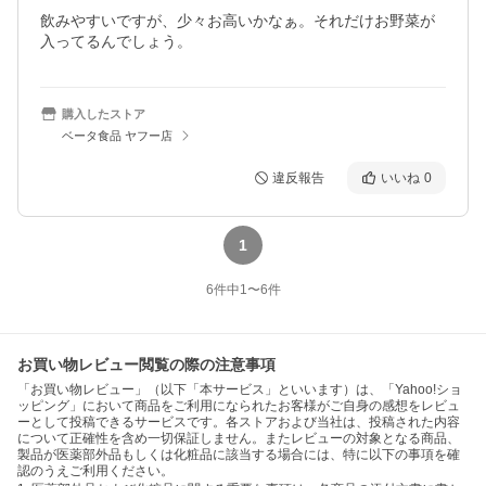
飲みやすいですが、少々お高いかなぁ。それだけお野菜が
入ってるんでしょう。
購入したストア
ベータ食品 ヤフー店
違反報告
いいね
0
1
6
件中
1
〜
6
件
お買い物レビュー閲覧の際の注意事項
「お買い物レビュー」（以下「本サービス」といいます）は、「Yahoo!ショ
ッピング」において商品をご利用になられたお客様がご自身の感想をレビュ
ーとして投稿できるサービスです。各ストアおよび当社は、投稿された内容
について正確性を含め一切保証しません。またレビューの対象となる商品、
製品が医薬部外品もしくは化粧品に該当する場合には、特に以下の事項を確
認のうえご利用ください。