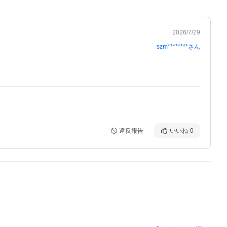
2026/7/29
szm********
さん
違反報告
いいね
0