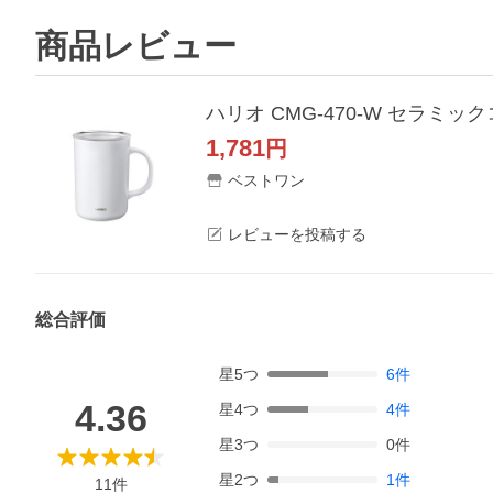
商品レビュー
ハリオ CMG-470-W セラミッ
1,781
円
ベストワン
レビューを投稿する
総合評価
星
5
つ
6
件
4.36
星
4
つ
4
件
星
3
つ
0
件
星
2
つ
1
件
11
件