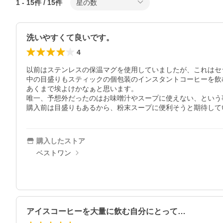
1
-
15
件 /
15
件
星の数
洗いやすくて良いです。
4
以前はステンレスの保温マグを使用していましたが、これはセ
中の目盛りもスティックの個包装のインスタントコーヒーを飲
あくまで埃よけかなぁと思います。

唯一、予想外だったのはお味噌汁やスープに使えない、という
購入前は目盛りもあるから、粉末スープに便利そうと期待して
購入したストア
ベストワン
アイスコーヒーを大量に飲む自分にとって…