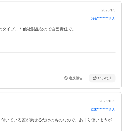
2026/1/3
pea********
さん
タイプ。＊他社製品なので自己責任で。 

違反報告
いいね
1
2025/10/3
pzk********
さん
、付いている蓋が乗せるだけのものなので、あまり使いようが