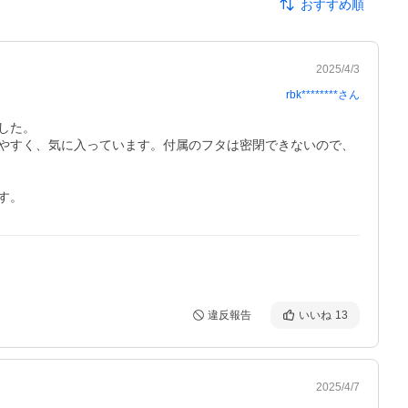
おすすめ順
2025/4/3
rbk********
さん
た。

やすく、気に入っています。付属のフタは密閉できないので、
す。
違反報告
いいね
13
2025/4/7