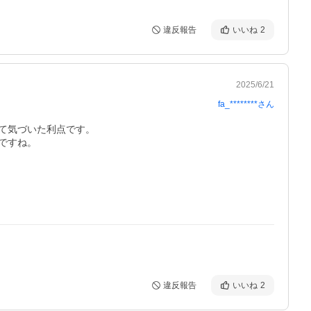
違反報告
いいね
2
2025/6/21
fa_********
さん
気づいた利点です。

すね。

違反報告
いいね
2