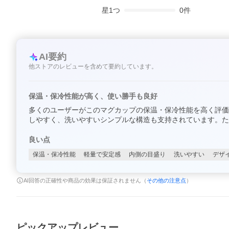
星
1
つ
0
件
AI要約
他ストアのレビューを含めて要約しています。
保温・保冷性能が高く、使い勝手も良好
多くのユーザーがこのマグカップの保温・保冷性能を高く評価
しやすく、洗いやすいシンプルな構造も支持されています。た
良い点
保温・保冷性能
軽量で安定感
内側の目盛り
洗いやすい
デザ
AI回答の正確性や商品の効果は保証されません（
その他の注意点
）
ピックアップレビュー