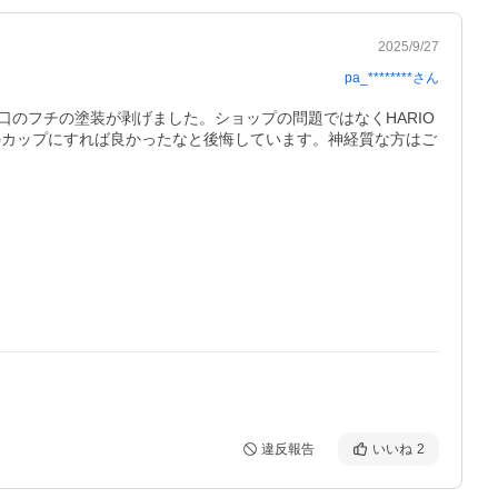
2025/9/27
pa_********
さん
口のフチの塗装が剥げました。ショップの問題ではなくHARIO
のカップにすれば良かったなと後悔しています。神経質な方はご
違反報告
いいね
2