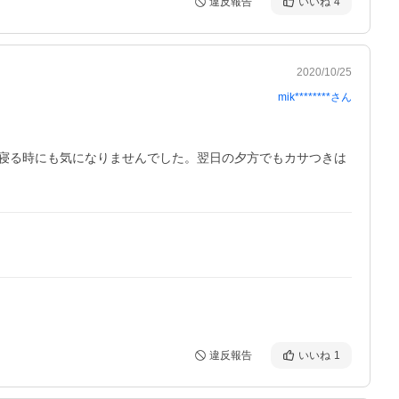
違反報告
いいね
4
2020/10/25
mik********
さん
寝る時にも気になりませんでした。翌日の夕方でもカサつきは
違反報告
いいね
1