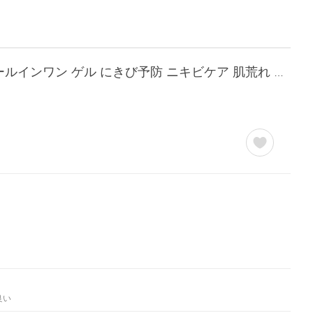
お試し＆トラベルサイズ 月桃雪美肌ジェル10g×2個 月桃 保湿 ジェル 無添加 美容液 オールインワン ゲル にきび予防 ニキビケア 肌荒れ 化粧水 沖縄 月桃水
良い