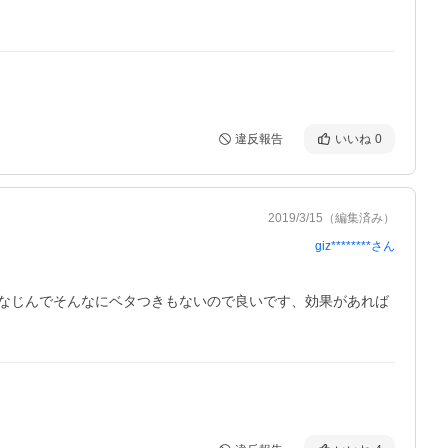
違反報告
いいね
0
2019/3/15
（編集済み）
giz********
さん
なじんでそんなにベタつきもないので良いです、効果があれば