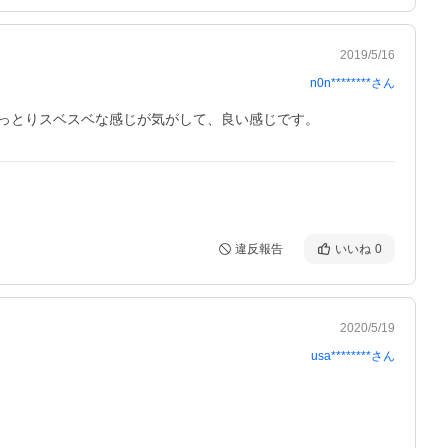
2019/5/16
n0n********
さん
っとりスベスベな感じが気がして、良い感じです。
違反報告
いいね
0
2020/5/19
usa********
さん