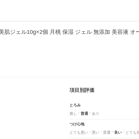
項目別評価
とろみ
無し
普通
あり
つけ心地
とても悪い
悪い
普通
良い
とても