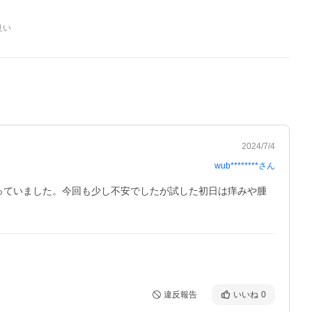
良い
2024/7/4
wub********
さん
っていました。今回も少し不安でしたが試した初日は痒みや腫
違反報告
いいね
0