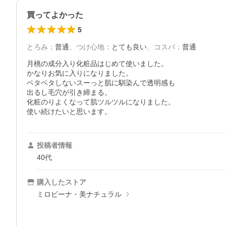
買ってよかった
5
とろみ
：
普通
、
つけ心地
：
とても良い
、
コスパ
：
普通
月桃の成分入り化粧品はじめて使いました。

かなりお気に入りになりました。

ベタベタしないスーっと肌に馴染んで透明感も

出るし毛穴が引き締まる。

化粧のりよくなって肌ツルツルになりました。

使い続けたいと思います。
投稿者情報
40代
購入したストア
ミロビーナ・美ナチュラル