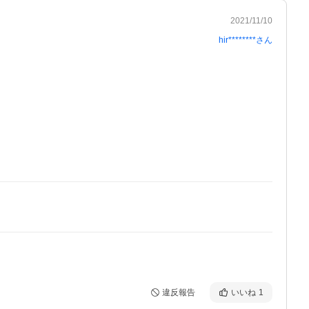
2021/11/10
hir********
さん
違反報告
いいね
1