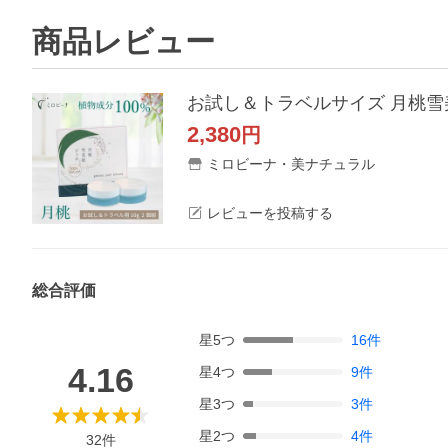
商品レビュー
2,380
円
ミロビーナ・美ナチュラル
レビューを投稿する
総合評価
星
5
つ
16
件
4.16
星
4
つ
9
件
星
3
つ
3
件
星
2
つ
4
件
32
件