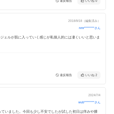
違反報告
いいね
0
2018/9/18
（編集済み）
nmr********
さん
のジェルが肌に入っていく感じが私個人的には凄くいいと思いま
違反報告
いいね
2
2024/7/4
wub********
さん
っていました。今回も少し不安でしたが試した初日は痒みや腫