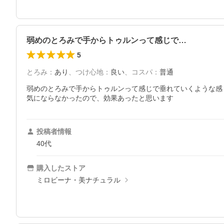
弱めのとろみで手からトゥルンって感じで…
5
とろみ
：
あり
、
つけ心地
：
良い
、
コスパ
：
普通
弱めのとろみで手からトゥルンって感じで垂れていくような感
気にならなかったので、効果あったと思います
投稿者情報
40代
購入したストア
ミロビーナ・美ナチュラル