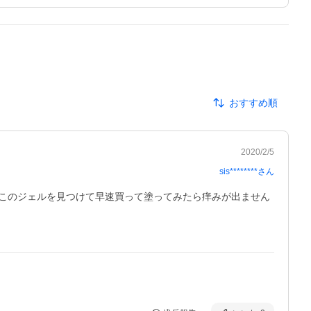
おすすめ順
2020/2/5
sis********
さん
このジェルを見つけて早速買って塗ってみたら痒みが出ません