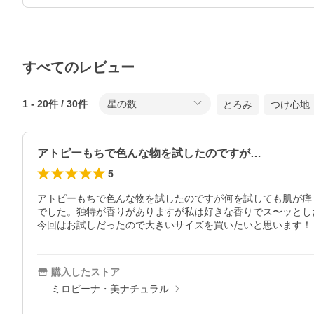
すべてのレビュー
1
-
20
件 /
30
件
星の数
とろみ
つけ心地
アトピーもちで色んな物を試したのですが…
5
アトピーもちで色んな物を試したのですが何を試しても肌が痒
でした。独特が香りがありますが私は好きな香りでス〜ッとし
今回はお試しだったので大きいサイズを買いたいと思います！
購入したストア
ミロビーナ・美ナチュラル