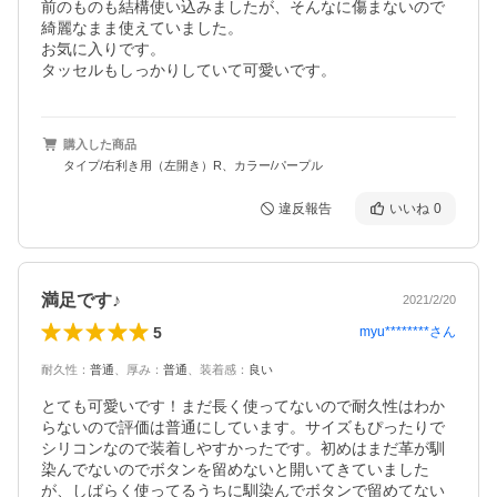
前のものも結構使い込みましたが、そんなに傷まないので
綺麗なまま使えていました。

お気に入りです。

タッセルもしっかりしていて可愛いです。
購入した商品
タイプ/右利き用（左開き）R、カラー/パープル
違反報告
いいね
0
満足です♪
2021/2/20
5
myu********
さん
耐久性
：
普通
、
厚み
：
普通
、
装着感
：
良い
とても可愛いです！まだ長く使ってないので耐久性はわか
らないので評価は普通にしています。サイズもぴったりで
シリコンなので装着しやすかったです。初めはまだ革が馴
染んでないのでボタンを留めないと開いてきていました
が、しばらく使ってるうちに馴染んでボタンで留めてない