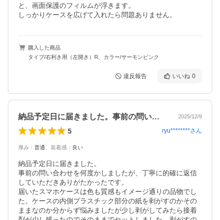
と、画面保護のフィルムが浮きます。

購入した商品
タイプ/右利き用（左開き）R、カラー/サーモンピンク
違反報告
いいね
0
納品予定日に届きました。事前の問い合わ…
2025/12/9
5
ryu********
さん
厚み
：
普通
、
装着感
：
良い
納品予定日に届きました。

事前の問い合わせを何度かしましたが、丁寧に的確に返信
していただきありがたかったです。

届いたスマホケースは色も質感もイメージ通りの品物でし
た。ケースの内側プラスチック部分の紙を剥がすのかその
ままなのか分からず悩みましたが少し剥がしてみたら接着
剤が少し残ったのでそのままでセットしました。剥がすの