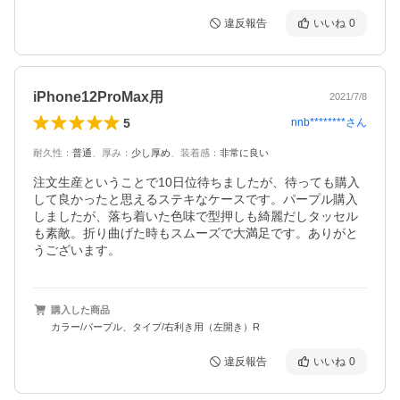
違反報告
いいね
0
iPhone12ProMax用
2021/7/8
5
nnb********
さん
耐久性
：
普通
、
厚み
：
少し厚め
、
装着感
：
非常に良い
注文生産ということで10日位待ちましたが、待っても購入
して良かったと思えるステキなケースです。パープル購入
しましたが、落ち着いた色味で型押しも綺麗だしタッセル
も素敵。折り曲げた時もスムーズで大満足です。ありがと
うございます。
購入した商品
カラー/パープル、タイプ/右利き用（左開き）R
違反報告
いいね
0