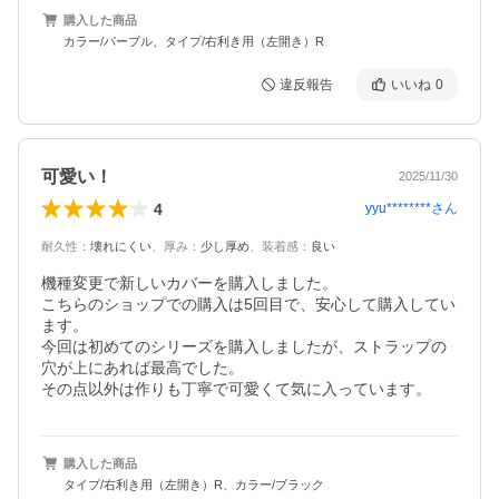
購入した商品
カラー/パープル、タイプ/右利き用（左開き）R
違反報告
いいね
0
可愛い！
2025/11/30
4
yyu********
さん
耐久性
：
壊れにくい
、
厚み
：
少し厚め
、
装着感
：
良い
機種変更で新しいカバーを購入しました。

こちらのショップでの購入は5回目で、安心して購入してい
ます。

今回は初めてのシリーズを購入しましたが、ストラップの
穴が上にあれば最高でした。

その点以外は作りも丁寧で可愛くて気に入っています。
購入した商品
タイプ/右利き用（左開き）R、カラー/ブラック