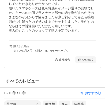
していただきありがたかったです。

届いたスマホケースは色も質感もイメージ通りの品物でし
た。ケースの内側プラスチック部分の紙を剥がすのかその
ままなのか分からず悩みましたが少し剥がしてみたら接着
剤が少し残ったのでそのままでセットしました。剥がすの
ならばその旨返信いただけたら嬉しいです。

主人のもこちらのショップで購入予定でいます。
購入した商品
タイプ/右利き用（左開き）R、カラー/パープル
違反報告
いいね
0
すべてのレビュー
1
-
10
件 /
10
件
おすすめ順
星の数
耐久性
厚み
装着感