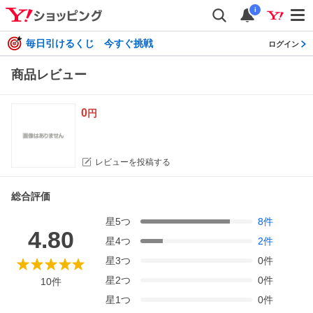
i
毎日引けるくじ 今すぐ挑戦
ログイン
商品レビュー
0
円
レビューを投稿する
総合評価
星
5
つ
8
件
4.80
星
4
つ
2
件
星
3
つ
0
件
星
2
つ
0
件
10
件
星
1
つ
0
件