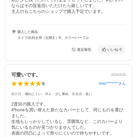
ならばその旨返信いただけたら嬉しいです。

主人のもこちらのショップで購入予定でいます。
購入した商品
タイプ/右利き用（左開き）R、カラー/パープル
違反報告
いいね
0
可愛いです。
2024/2/20
5
moo********
さん
耐久性
：
壊れにくい
、
厚み
：
少し厚め
、
装着感
：
良い
2度目の購入です。

iPhoneを買い替えた新たなカバーとして、同じものを選び
ました。

生地もしっかりしているし、雰囲気など、このカバーより
気にいるものが見つかりませんでした。

表面の凹凸によって滑りにくいので持ちやすいです。
