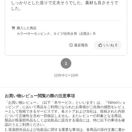
しっかりとした造りで丈夫そうでした。素材も良さそうで
した。
購入した商品
カラー/サーモンピンク、タイプ/右利き用（左開き）R
違反報告
いいね
0
1
10
件中
1
〜
10
件
お買い物レビュー閲覧の際の注意事項
「お買い物レビュー」（以下「本サービス」といいます）は、「Yahoo!ショ
ッピング」において商品をご利用になられたお客様がご自身の感想をレビュ
ーとして投稿できるサービスです。各ストアおよび当社は、投稿された内容
について正確性を含め一切保証しません。またレビューの対象となる商品、
製品が医薬部外品もしくは化粧品に該当する場合には、特に以下の事項を確
認のうえご利用ください。
1. 医薬部外品および化粧品に関する重要な事項は、各商品の添付文書に書か