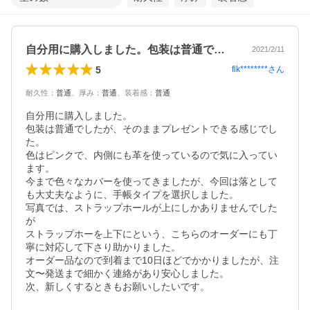
自分用に購入しました。包装は普通でした…
2021/2/11
5
fik********
さん
耐久性
：
普通
、
厚み
：
普通
、
装着感
：
普通
自分用に購入しました。

包装は普通でしたが、そのままプレゼントできる感じでし
た。

色はピンクで、内側にも革を使っているので気に入ってい
ます。

今まで色々なカバーを使ってきましたが、今回は落として
も大丈夫なように、手帳タイプを選択しました。

写真では、ストラップホールが上にしかありませんでした
が

ストラップホーを上下にという、こちらのオーダーにも丁
寧に対応して下さり助かりました。

オーダー品なので到着まで10日ほどでかかりましたが、注
文〜発送まで細かく連絡があり安心しました。

次、新しくするときもお願いしたいです。