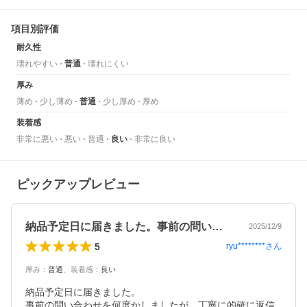
項目別評価
耐久性
壊れやすい
普通
壊れにくい
厚み
薄め
少し薄め
普通
少し厚め
厚め
装着感
非常に悪い
悪い
普通
良い
非常に良い
ピックアップレビュー
納品予定日に届きました。事前の問い合わ…
2025/12/9
5
ryu********
さん
厚み
：
普通
、
装着感
：
良い
納品予定日に届きました。

事前の問い合わせを何度かしましたが、丁寧に的確に返信