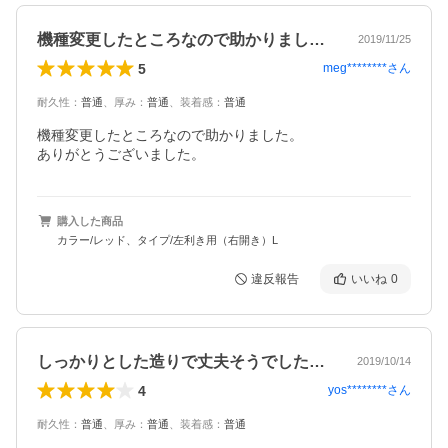
機種変更したところなので助かりました。…
2019/11/25
5
meg********
さん
耐久性
：
普通
、
厚み
：
普通
、
装着感
：
普通
機種変更したところなので助かりました。

ありがとうございました。
購入した商品
カラー/レッド、タイプ/左利き用（右開き）L
違反報告
いいね
0
しっかりとした造りで丈夫そうでした。素…
2019/10/14
4
yos********
さん
耐久性
：
普通
、
厚み
：
普通
、
装着感
：
普通