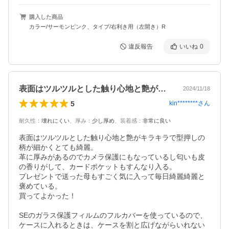
購入した商品
カラー/サーモンピンク、タイプ/右利き用（左開き）R
違反報告
いいね
0
表面はツルツルとした触り心地と艶がキラ…
2024/11/18
5
kin********
さん
耐久性
：
壊れにくい
、
厚み
：
少し厚め
、
装着感
：
非常に良い
表面はツルツルとした触り心地と艶がキラキラで型押しの
柄が細かくとても綺麗。

革に厚みがあるのでカメラ保護にもなっているし匂いも皮
の香りがして、カードポケットもすんなり入る。

プレゼントで送った母もすごく気に入って毎日綺麗綺麗と
褒めている。

買ってよかった！

SEのガラス保護フィルムのフルカバーを使っているので、
ケースに入れるときは、ケースを割と広げながらいれない