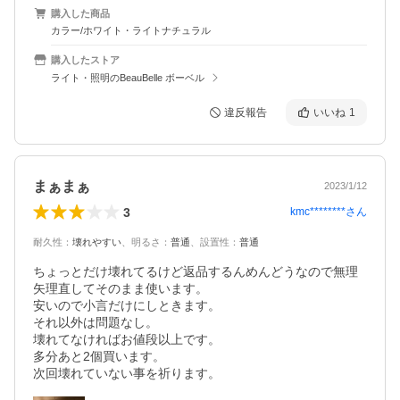
購入した商品
カラー/ホワイト・ライトナチュラル
購入したストア
ライト・照明のBeauBelle ボーベル
違反報告
いいね
1
まぁまぁ
2023/1/12
3
kmc********
さん
耐久性
：
壊れやすい
、
明るさ
：
普通
、
設置性
：
普通
ちょっとだけ壊れてるけど返品するんめんどうなので無理
矢理直してそのまま使います。

安いので小言だけにしときます。

それ以外は問題なし。

壊れてなければお値段以上です。

多分あと2個買います。

次回壊れていない事を祈ります。