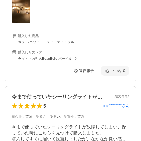
購入した商品
カラー/ホワイト・ライトナチュラル
購入したストア
ライト・照明のBeauBelle ボーベル
違反報告
いいね
0
今まで使っていたシーリングライトが故障…
2022/1/12
5
mis********
さん
耐久性
：
普通
、
明るさ
：
明るい
、
設置性
：
普通
今まで使っていたシーリングライトが故障してしまい、探
していた時にこちらを見つけて購入しました。

購入してすぐに届いて設置しましたが、なかなか良い感じ