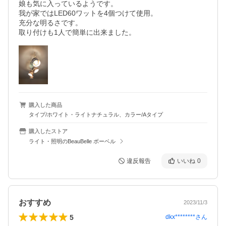
娘も気に入っているようです。

我が家ではLED60ワットを4個つけて使用。

充分な明るさです。

取り付けも1人で簡単に出来ました。
購入した商品
タイプ/ホワイト・ライトナチュラル、カラー/Aタイプ
購入したストア
ライト・照明のBeauBelle ボーベル
違反報告
いいね
0
おすすめ
2023/11/3
5
dkx********
さん