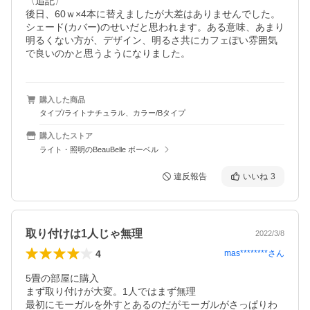
〈追記〉

後日、60ｗ×4本に替えましたが大差はありませんでした。
シェード(カバー)のせいだと思われます。ある意味、あまり
明るくない方が、デザイン、明るさ共にカフェぽい雰囲気
で良いのかと思うようになりました。
購入した商品
タイプ/ライトナチュラル、カラー/Bタイプ
購入したストア
ライト・照明のBeauBelle ボーベル
違反報告
いいね
3
取り付けは1人じゃ無理
2022/3/8
4
mas********
さん
5畳の部屋に購入

まず取り付けが大変。1人ではまず無理

最初にモーガルを外すとあるのだがモーガルがさっぱりわ