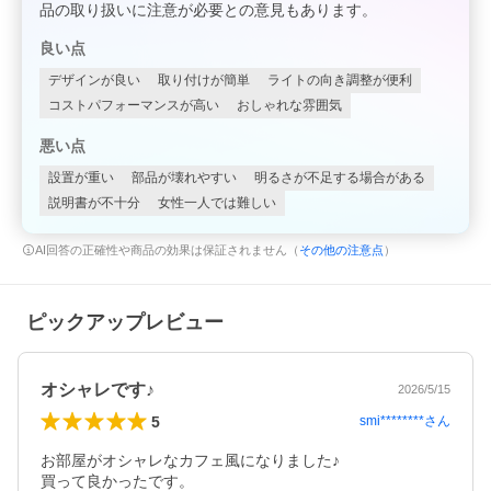
品の取り扱いに注意が必要との意見もあります。
良い点
デザインが良い
取り付けが簡単
ライトの向き調整が便利
コストパフォーマンスが高い
おしゃれな雰囲気
悪い点
設置が重い
部品が壊れやすい
明るさが不足する場合がある
説明書が不十分
女性一人では難しい
AI回答の正確性や商品の効果は保証されません（
その他の注意点
）
ピックアップレビュー
オシャレです♪
2026/5/15
5
smi********
さん
お部屋がオシャレなカフェ風になりました♪

買って良かったです。
