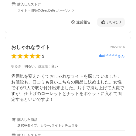
購入したストア
ライト・照明のBeauBelle ボーベル
違反報告
いいね
0
おしゃれなライト
2022/7/16
5
dad********
さん
明るさ
：
明るい
、
設置性
：
良い
雰囲気を変えたくておしゃれなライトを探していました。
お値段も、口コミも良いこちらの商品に決めました。女性
ですが1人で取り付け出来ました。片手で持ち上げて大変で
すが、仕上げのローレットとナットをポケットに入れて固
定するといいですよ！
購入した商品
選択/Aタイプ、カラー/ライトナチュラル
購入したストア