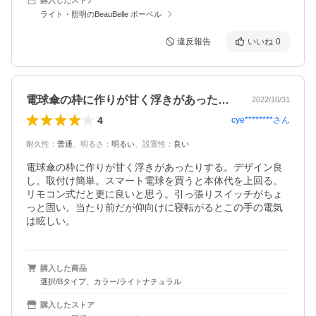
ライト・照明のBeauBelle ボーベル
違反報告
いいね
0
電球傘の枠に作りが甘く浮きがあったりす…
2022/10/31
4
cye********
さん
耐久性
：
普通
、
明るさ
：
明るい
、
設置性
：
良い
電球傘の枠に作りが甘く浮きがあったりする。デザイン良
し。取付け簡単。スマート電球を買うと本体代を上回る。
リモコン式だと更に良いと思う。引っ張りスイッチがちょ
っと固い。当たり前だが仰向けに寝転がるとこの手の電気
は眩しい。
購入した商品
選択/Bタイプ、カラー/ライトナチュラル
購入したストア