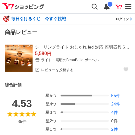
i
毎日引けるくじ 今すぐ挑戦
ログイン
商品レビュー
シーリングライト おしゃれ led 対応 照明器具 6畳 8畳 照明 リビング 天井照明 天井直付 スポットライト 天井 ペンダントライト 北欧 4灯 ライト レダ LEDA
5,580
円
ライト・照明のBeauBelle ボーベル
レビューを投稿する
総合評価
星
5
つ
55
件
4.53
星
4
つ
24
件
星
3
つ
4
件
星
2
つ
0
件
85
件
星
1
つ
2
件