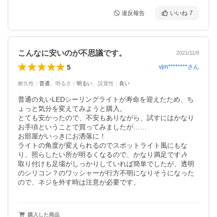
違反報告
いいね
7
こんなに安いのが不思議です。
2021/11/9
5
vjm********
さん
耐久性
：
普通
、
明るさ
：
明るい
、
設置性
：
良い
普通の丸いLEDシーリングライトが寿命を迎えたため、ち
ょっと気分を変えてみようと購入。

とても安かったので、不安もありながら、試すにはかなり
お手頃ということで買ってみましたが……

お部屋がいっきにお洒落に！

ライトの角度が変えられるのでスポットライト風にもな
り、照らしたい所が明るくなるので、かなり満足です🎶

取り付けも足場がしっかりしていれば簡単でしたが、透明
のシリコン？のワッシャーが行方不明になりそうになった
ので、ネジを外す時は注意が必要です。
購入した商品