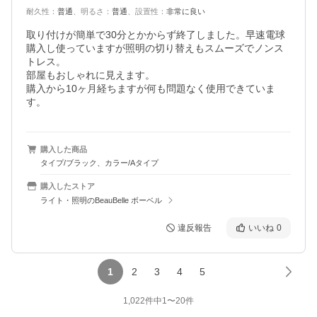
耐久性
：
普通
、
明るさ
：
普通
、
設置性
：
非常に良い
取り付けが簡単で30分とかからず終了しました。早速電球
購入し使っていますが照明の切り替えもスムーズでノンス
トレス。

部屋もおしゃれに見えます。

購入から10ヶ月経ちますが何も問題なく使用できていま
購入した商品
タイプ/ブラック、カラー/Aタイプ
購入したストア
ライト・照明のBeauBelle ボーベル
違反報告
いいね
0
1
2
3
4
5
1,022
件中
1
〜
20
件