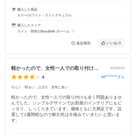
購入した商品
カラー/ホワイト・ライトナチュラル
購入したストア
ライト・照明のBeauBelle ボーベル
違反報告
いいね
0
軽かったので、女性一人での取り付けも全…
2019/9/10
4
bil********
さん
明るさ
：
明るい
、
設置性
：
非常に良い
軽かったので、女性一人での取り付けも全く問題ありませ
んでした。シンプルデザインでお部屋のインテリアにもピ
ッタリ、しっくりきています。価格ともに大満足です。設
置して1週間程なので耐久性は今後みていきたいと思いま
す。