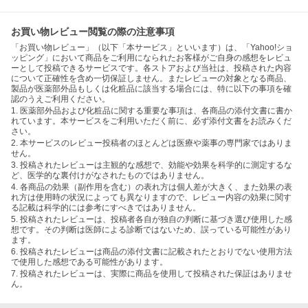
お買い物レビュー閲覧の際の注意事項
「お買い物レビュー」（以下「本サービス」といいます）は、「Yahoo!ショ
ッピング」において商品をご利用になられたお客様がご自身の感想をレビュ
ーとして投稿できるサービスです。各ストアおよび当社は、投稿された内容
について正確性を含め一切保証しません。またレビューの対象となる商品、
製品が医薬部外品もしくは化粧品に該当する場合には、特に以下の事項を確
認のうえご利用ください。
1. 医薬部外品および化粧品に関する重要な事項は、各商品の添付文書に書か
れています。本サービスをご利用いただく前に、必ず添付文書をお読みくだ
さい。
2. 本サービスのレビュー投稿者のほとんどは医療や薬事の専門家ではありま
せん。
3. 投稿されたレビューは主観的な感想で、効能や効果を科学的に測定するな
ど、医学的な裏付けがなされたものではありません。
4. 各商品の効果（副作用を含む）の表れ方は個人差が大きく、また効果の表
れ方は使用時の状況によっても異なりますので、レビュー内容の効果に関す
る記載は科学的には参考にすべきではありません。
5. 投稿されたレビューは、投稿者各自が独自の判断に基づき選び使用した感
想です。その判断は医師による診断ではないため、誤っている可能性があり
ます。
6. 投稿されたレビューは商品の添付文書に記載されたとおりでない使用方法
で使用した感想である可能性があります。
7. 投稿されたレビューは、実際に商品を使用して投稿された保証はありませ
ん。