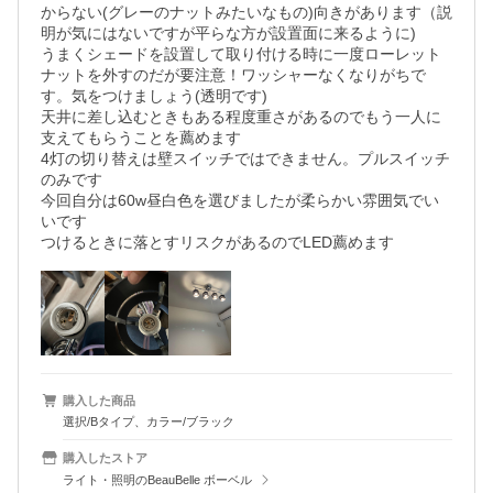
からない(グレーのナットみたいなもの)向きがあります（説
明が気にはないですが平らな方が設置面に来るように)

うまくシェードを設置して取り付ける時に一度ローレット
ナットを外すのだが要注意！ワッシャーなくなりがちで
す。気をつけましょう(透明です)

天井に差し込むときもある程度重さがあるのでもう一人に
支えてもらうことを薦めます

4灯の切り替えは壁スイッチではできません。プルスイッチ
のみです

今回自分は60w昼白色を選びましたが柔らかい雰囲気でい
いです

つけるときに落とすリスクがあるのでLED薦めます
購入した商品
選択/Bタイプ、カラー/ブラック
購入したストア
ライト・照明のBeauBelle ボーベル