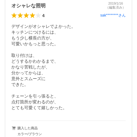
2019/1/16
オシャレな照明
（編集済み）
4
sak********
さん
デザインがオシャレでよかった。

キッチンにつけるには、

もう少し横長の方が、

可愛いかもっと思った。

取り付けは、

どうするかわかるまで、

かなり苦戦したが、

分かってからは、

意外とスムーズに

できた。

チェーンを引っ張ると、

点灯箇所が変わるのが、

とても可愛くて嬉しかった。
購入した商品
カラー/ブラウン