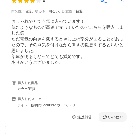
4
xx_********
さん
耐久性
：
普通
、
明るさ
：
明るい
、
設置性
：
普通
おしゃれでとても気に入っています！

似たようなものが高値で売っていたのでこちらを購入しま
した笑

ただ電気の向きを変えるときに上の部分が回ることがあっ
たので、その点気を付けながら向きの変更をするといいと
思いました。

部屋が明るくなってとても満足です。

ありがとうございました。
購入した商品
カラー/選択
購入したストア
ライト・照明のBeauBelle ボーベル
違反報告
いいね
0