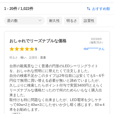
1
-
20
件 /
1,022
件
おすすめ順
星の数
耐久性
明るさ
設置性
2023/6/9
おしゃれでリーズナブルな価格
（編集済み）
5
rbd********
さん
明るさ
：
暗い
、
設置性
：
普通
台所の殺風景なごく普通の円形のLEDシーリングライト
を、おしゃれな照明にに替えたくて注文しました。

自分の検索不足かこのタイプは2年位前には安くても5～6千
円位で無理に買い替える必要が無いと諦めていましたが、
久しぶりに検索したらポイント付与で実質3400円とえらく
リーズナブルな価格だったので何のためらいもなく購入出
来ました。

取付けも特に問題なく出来ましたが、LED電球を少しケチ
って60w×2と40w×2にしたせいか少し暗く感じます。60ｗ4
本をお勧めします。
