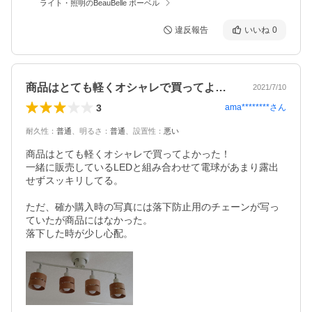
ライト・照明のBeauBelle ボーベル
違反報告
いいね
0
商品はとても軽くオシャレで買ってよかっ…
2021/7/10
3
ama********
さん
耐久性
：
普通
、
明るさ
：
普通
、
設置性
：
悪い
商品はとても軽くオシャレで買ってよかった！

一緒に販売しているLEDと組み合わせて電球があまり露出
せずスッキリしてる。

ただ、確か購入時の写真には落下防止用のチェーンが写っ
ていたが商品にはなかった。

落下した時が少し心配。