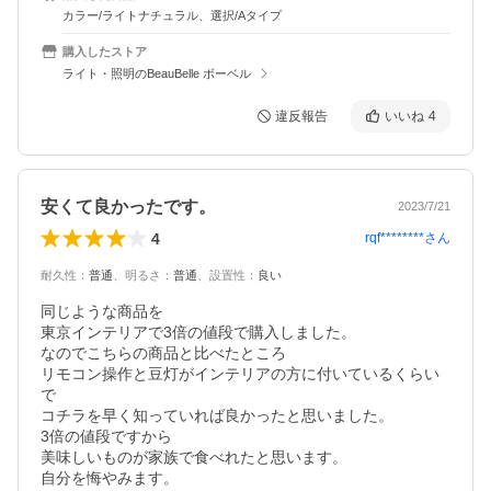
カラー/ライトナチュラル、選択/Aタイプ
購入したストア
ライト・照明のBeauBelle ボーベル
違反報告
いいね
4
安くて良かったです。
2023/7/21
4
rqf********
さん
耐久性
：
普通
、
明るさ
：
普通
、
設置性
：
良い
同じような商品を

東京インテリアで3倍の値段で購入しました。

なのでこちらの商品と比べたところ

リモコン操作と豆灯がインテリアの方に付いているくらい
で

コチラを早く知っていれば良かったと思いました。

3倍の値段ですから

美味しいものが家族で食べれたと思います。

自分を悔やみます。
