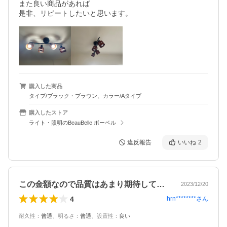
また良い商品があれば

是非、リピートしたいと思います。
購入した商品
タイプ/ブラック・ブラウン、カラー/Aタイプ
購入したストア
ライト・照明のBeauBelle ボーベル
違反報告
いいね
2
この金額なので品質はあまり期待していな…
2023/12/20
4
hrn********
さん
耐久性
：
普通
、
明るさ
：
普通
、
設置性
：
良い