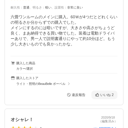
耐久性
：
普通
、
明るさ
：
暗い
、
設置性
：
非常に良い
六畳ワンルームのメインに購入。60Ｗが4つだとどれくらい
の明るさか分からずでの購入でした。

メインにするのには暗いですが、大きさや高さがちょうど
良く、まあ納得できる買い物でした。装着は電動ドライバ
ーありで、男一人で説明書通りにやって約10分ほど。もう
購入した商品
カラー/選択
購入したストア
ライト・照明のBeauBelle ボーベル
違反報告
いいね
2
2020/9/18
オシャレ！
（編集済み）