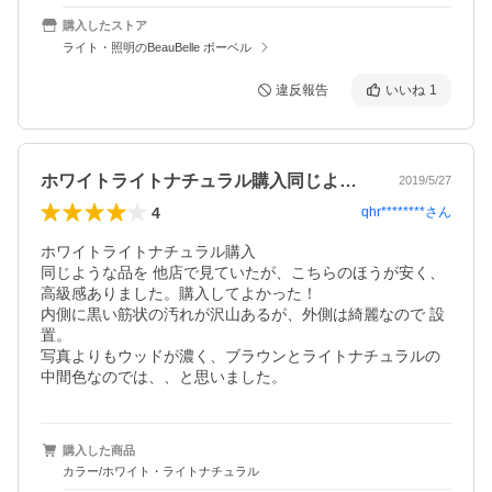
購入したストア
ライト・照明のBeauBelle ボーベル
違反報告
いいね
1
ホワイトライトナチュラル購入同じような…
2019/5/27
4
qhr********
さん
ホワイトライトナチュラル購入

同じような品を 他店で見ていたが、こちらのほうが安く、
高級感ありました。購入してよかった！

内側に黒い筋状の汚れが沢山あるが、外側は綺麗なので 設
置。

写真よりもウッドが濃く、ブラウンとライトナチュラルの
中間色なのでは、、と思いました。
購入した商品
カラー/ホワイト・ライトナチュラル