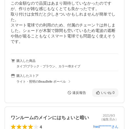
この金額なので品質はあまり期待していなかったのです
が、作りが雑な感じもなくとても良かったです。

取り付けは女性だと少しきついかもしれませんが簡単でし
た。

スマート電球での利用のため、付属のチェーン？は外しま
した。シェードが木製で隙間も空いているため電波の遮断
や熱が籠ることもなくスマート電球でも問題なく使えそう
です。
購入した商品
タイプ/ブラック・ブラウン、カラー/Bタイプ
購入したストア
ライト・照明のBeauBelle ボーベル
違反報告
いいね
0
2021/9/3
ワンルームのメインにはちょいと暗い
（編集済み）
4
hwd********
さん