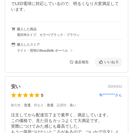
でLED電球に対応しているので、明るくなり大変満足して
います。
購入した商品
選択/Bタイプ、カラー/ブラック・ブラウン
購入したストア
ライト・照明のBeauBelle ボーベル
違反報告
いいね
0
安い
2024/3/12
5
tfc********
さん
耐久性
：
普通
、
明るさ
：
普通
、
設置性
：
良い
注文してから配達完了まで素早く、満足しています。

この価格で、見た目もカッコよくて大満足です。

実際につけてみた感じも最高でした。

もう一箇所つけたいところがあるので、ついかで注文しよ