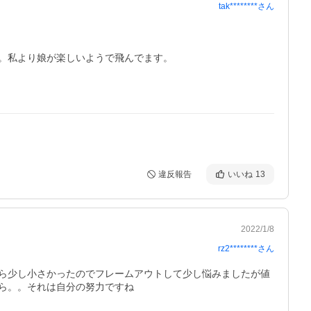
tak********
さん
。私より娘が楽しいようで飛んでます。

違反報告
いいね
13
2022/1/8
rz2********
さん
ら少し小さかったのでフレームアウトして少し悩みましたが値
ら。。それは自分の努力ですね