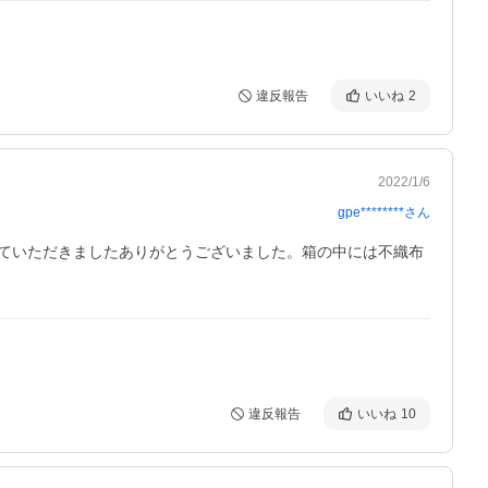
違反報告
いいね
2
2022/1/6
gpe********
さん
ていただきましたありがとうございました。箱の中には不織布
違反報告
いいね
10