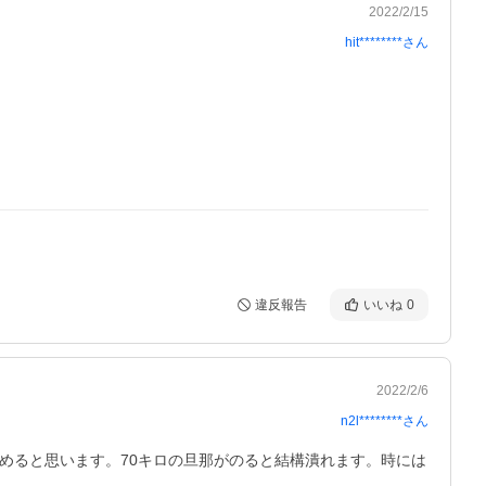
2022/2/15
hit********
さん
違反報告
いいね
0
2022/2/6
n2l********
さん
めると思います。70キロの旦那がのると結構潰れます。時には