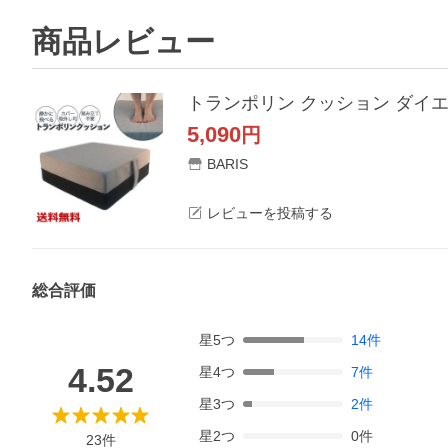
商品レビュー
5,090
円
BARIS
レビューを投稿する
総合評価
星
5
つ
14
件
4.52
星
4
つ
7
件
星
3
つ
2
件
星
2
つ
0
件
23
件