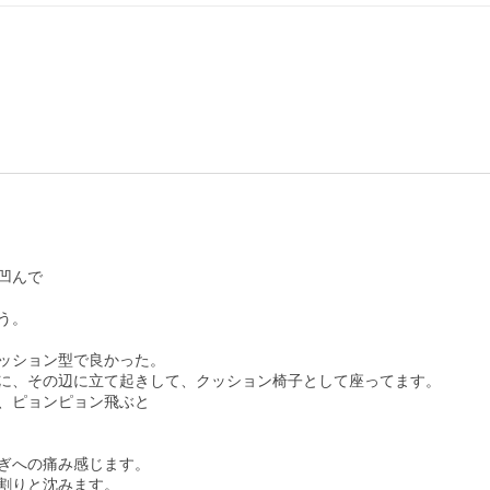
んで

。

ッション型で良かった。

に、その辺に立て起きして、クッション椅子として座ってます。

、ピョンピョン飛ぶと

ぎへの痛み感じます。

割りと沈みます。
