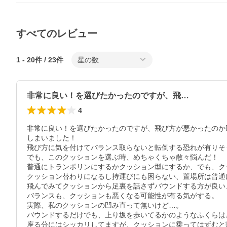
すべてのレビュー
1
-
20
件 /
23
件
星の数
非常に良い！を選びたかったのですが、飛…
4
非常に良い！を選びたかったのですが、飛び方が悪かったのか凹
しまいました！

飛び方に気を付けてバランス取らないと転倒する恐れが有りそう
でも、このクッションを選ぶ時、めちゃくちゃ散々悩んだ！

普通にトランポリンにするかクッション型にするか、でも、ク
クッション替わりになるし持運びにも困らない、置場所は普通
飛んでみてクッションから足裏を話さずバウンドする方が良い
バランスも、クッションも悪くなる可能性が有る気がする。

実際、私のクッションの凹み直って無いけど…。

バウンドするだけでも、上り坂を歩いてるかのようなふくらは
座る分にはシッカリしてますが、クッションに乗ってはずむと