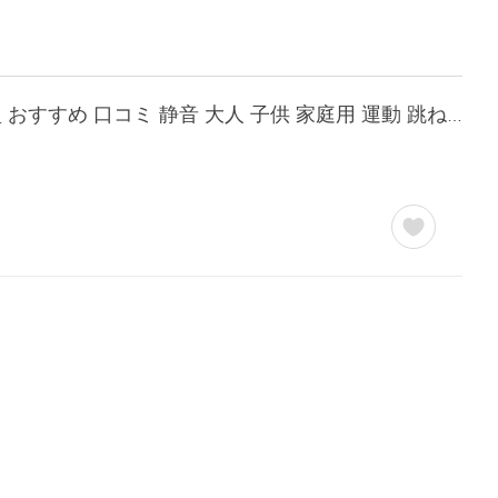
トランポリン クッション ダイエット 効果 エクササイズ 痩せた アパート 賃貸 足踏み 型 おすすめ 口コミ 静音 大人 子供 家庭用 運動 跳ねる 送料無料