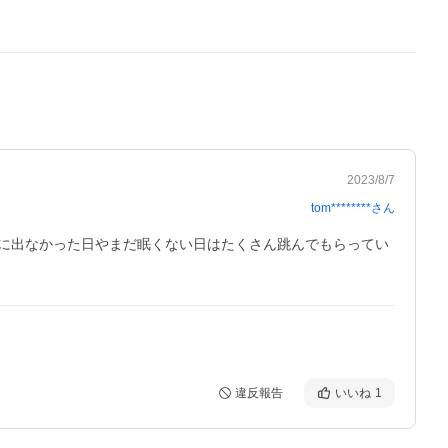
2023/8/7
tom********
さん
に出なかった日やまだ眠くない日はたくさん跳んでもらってい
違反報告
いいね
1