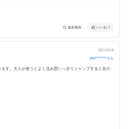
違反報告
いいね
7
2022/3/19
shu********
さん
います。大人が使うとよく沈み思いっきりジャンプすると足の