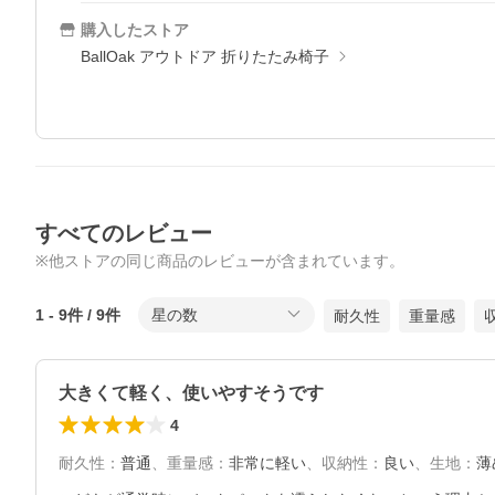
購入したストア
BallOak アウトドア 折りたたみ椅子
すべてのレビュー
※他ストアの同じ商品のレビューが含まれています。
1
-
9
件 /
9
件
星の数
耐久性
重量感
大きくて軽く、使いやすそうです
4
耐久性
：
普通
、
重量感
：
非常に軽い
、
収納性
：
良い
、
生地
：
薄