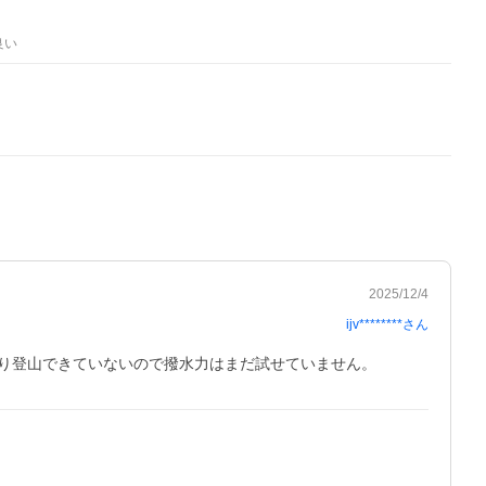
良い
2025/12/4
ijv********
さん
り登山できていないので撥水力はまだ試せていません。