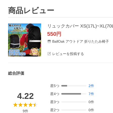
商品レビュー
550
円
BallOak アウトドア 折りたたみ椅子
レビューを投稿する
総合評価
星
5
つ
2
件
4.22
星
4
つ
7
件
星
3
つ
0
件
星
2
つ
0
件
9
件