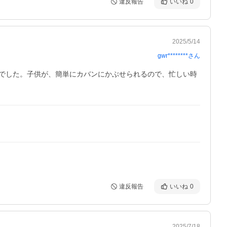
違反報告
いいね
0
2025/5/14
gwr********
さん
でした。子供が、簡単にカバンにかぶせられるので、忙しい時
違反報告
いいね
0
2025/7/18