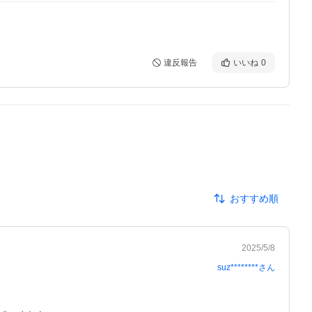
違反報告
いいね
0
おすすめ順
2025/5/8
suz********
さん