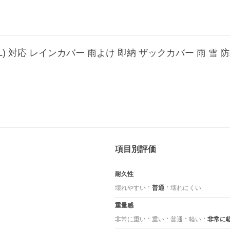
項目別評価
耐久性
壊れやすい
普通
壊れにくい
重量感
非常に重い
重い
普通
軽い
非常に