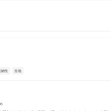
収納性
生地
め