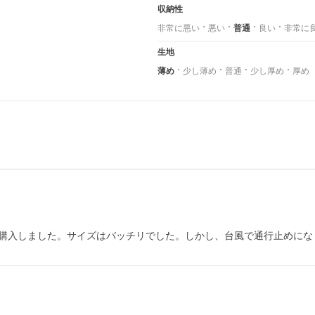
収納性
非常に悪い
悪い
普通
良い
非常に
生地
薄め
少し薄め
普通
少し厚め
厚め
購入しました。サイズはバッチリでした。しかし、台風で通行止めにな