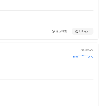
違反報告
いいね
0
2025/6/27
mtw********
さん