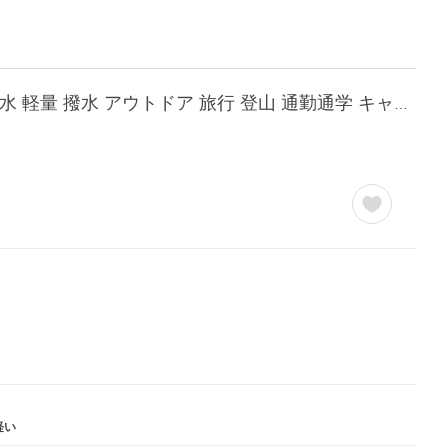
リュックカバー XS(17L)~XL(70L) 対応 レインカバー 雨よけ 即納 ザックカバー 雨 雪 防水 軽量 撥水 アウトドア 旅行 登山 通勤通学 キャンプ XLサイズ
軽い