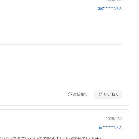
tak********
さん
違反報告
いいね
0
2025/12/4
ijv********
さん
り登山できていないので撥水力はまだ試せていません。