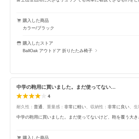
購入した商品
カラー/ブラック
購入したストア
BallOak アウトドア 折りたたみ椅子
中学の鞄用に買いました。まだ使ってない…
4
耐久性
：
普通
、
重量感
：
非常に軽い
、
収納性
：
非常に良い
、
生
中学の鞄用に買いました。まだ使ってないけど、鞄を覆う大き
購入した商品