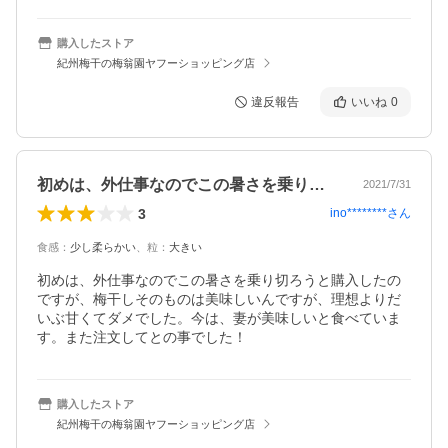
購入したストア
紀州梅干の梅翁園ヤフーショッピング店
違反報告
いいね
0
初めは、外仕事なのでこの暑さを乗り切ろ…
2021/7/31
3
ino********
さん
食感
：
少し柔らかい
、
粒
：
大きい
初めは、外仕事なのでこの暑さを乗り切ろうと購入したの
ですが、梅干しそのものは美味しいんですが、理想よりだ
いぶ甘くてダメでした。今は、妻が美味しいと食べていま
す。また注文してとの事でした！
購入したストア
紀州梅干の梅翁園ヤフーショッピング店