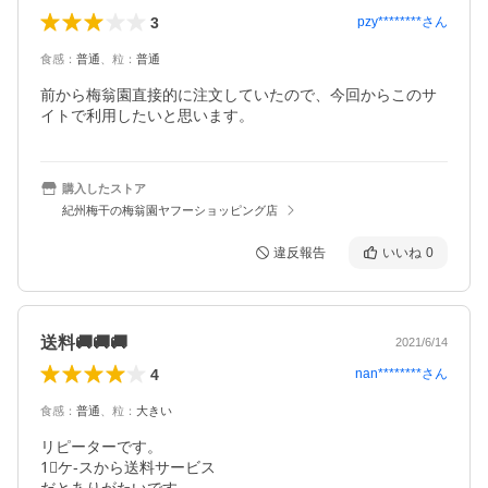
3
pzy********
さん
食感
：
普通
、
粒
：
普通
前から梅翁園直接的に注文していたので、今回からこのサ
イトで利用したいと思います。
購入したストア
紀州梅干の梅翁園ヤフーショッピング店
違反報告
いいね
0
送料🚚🚚🚚
2021/6/14
4
nan********
さん
食感
：
普通
、
粒
：
大きい
リピーターです。

1⃣ケ-スから送料サービス
