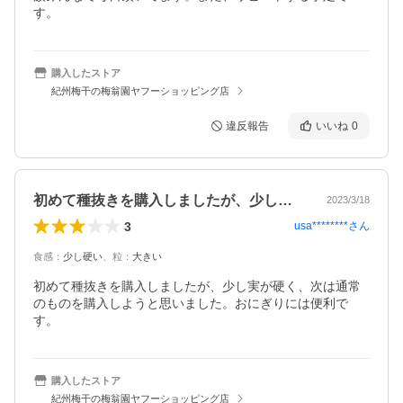
す。
購入したストア
紀州梅干の梅翁園ヤフーショッピング店
違反報告
いいね
0
初めて種抜きを購入しましたが、少し実が…
2023/3/18
3
usa********
さん
食感
：
少し硬い
、
粒
：
大きい
初めて種抜きを購入しましたが、少し実が硬く、次は通常
のものを購入しようと思いました。おにぎりには便利で
す。
購入したストア
紀州梅干の梅翁園ヤフーショッピング店