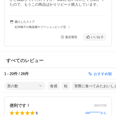
たので、もうこの商品ばかりリピート購入しています。
購入したストア
紀州梅干の梅翁園ヤフーショッピング店
違反報告
いいね
0
すべてのレビュー
1
-
20
件 /
26
件
おすすめ順
星の数
食感
粒
実際に食べてみたおいし
便利です！
2021/7/20
5
old********
さん