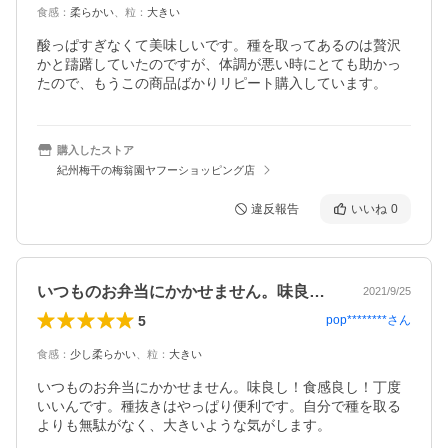
食感
：
柔らかい
、
粒
：
大きい
酸っぱすぎなくて美味しいです。種を取ってあるのは贅沢
かと躊躇していたのですが、体調が悪い時にとても助かっ
たので、もうこの商品ばかりリピート購入しています。
購入したストア
紀州梅干の梅翁園ヤフーショッピング店
違反報告
いいね
0
いつものお弁当にかかせません。味良し！…
2021/9/25
5
pop********
さん
食感
：
少し柔らかい
、
粒
：
大きい
いつものお弁当にかかせません。味良し！食感良し！丁度
いいんです。種抜きはやっぱり便利です。自分で種を取る
よりも無駄がなく、大きいような気がします。