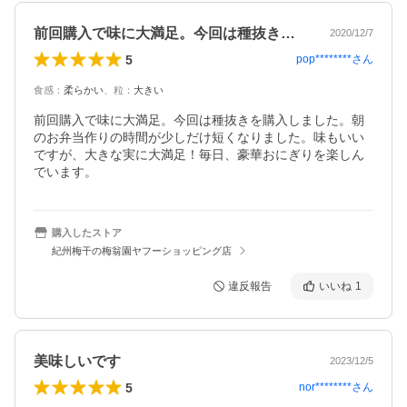
前回購入で味に大満足。今回は種抜きを購…
2020/12/7
5
pop********
さん
食感
：
柔らかい
、
粒
：
大きい
前回購入で味に大満足。今回は種抜きを購入しました。朝
のお弁当作りの時間が少しだけ短くなりました。味もいい
ですが、大きな実に大満足！毎日、豪華おにぎりを楽しん
でいます。
購入したストア
紀州梅干の梅翁園ヤフーショッピング店
違反報告
いいね
1
美味しいです
2023/12/5
5
nor********
さん