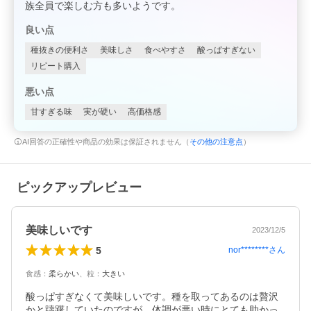
族全員で楽しむ方も多いようです。
良い点
種抜きの便利さ
美味しさ
食べやすさ
酸っぱすぎない
リピート購入
悪い点
甘すぎる味
実が硬い
高価格感
AI回答の正確性や商品の効果は保証されません（
その他の注意点
）
ピックアップレビュー
美味しいです
2023/12/5
5
nor********
さん
食感
：
柔らかい
、
粒
：
大きい
酸っぱすぎなくて美味しいです。種を取ってあるのは贅沢
かと躊躇していたのですが、体調が悪い時にとても助かっ