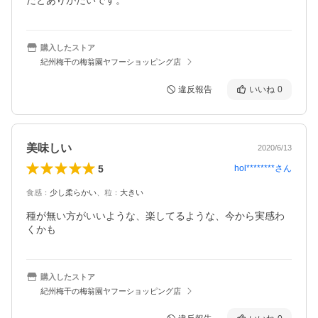
だとありがたいです。
購入したストア
紀州梅干の梅翁園ヤフーショッピング店
違反報告
いいね
0
美味しい
2020/6/13
5
hol********
さん
食感
：
少し柔らかい
、
粒
：
大きい
種が無い方がいいような、楽してるような、今から実感わ
くかも
購入したストア
紀州梅干の梅翁園ヤフーショッピング店