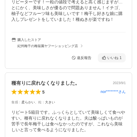
リピーターです！一粒の値段で考えると高く感じますが…
とにかく、美味しさが優るので問題ありません！イチゴ、
柚子などフルーツ味も美味しいです！梅干し好きな娘に購
入しプレゼントをしていました！種ぬきが楽ですね！
購入したストア
紀州梅干の梅翁園ヤフーショッピング店
違反報告
いいね
1
種有りに戻れなくなりました。
2023/9/1
5
nor********
さん
食感
：
柔らかい
、
粒
：
大きい
リピート5箱目です。ふっくらとしていて美味しくて食べや
すい。種有りに戻れなくなりました。夫は酸っぱいものが
苦手で長年梅干しは食べなかったのですが、これなら美味
しいと言って食べるようになりました。