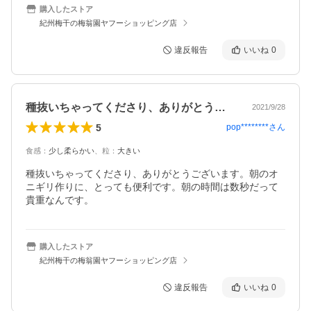
購入したストア
紀州梅干の梅翁園ヤフーショッピング店
違反報告
いいね
0
種抜いちゃってくださり、ありがとうござ…
2021/9/28
5
pop********
さん
食感
：
少し柔らかい
、
粒
：
大きい
種抜いちゃってくださり、ありがとうございます。朝のオ
ニギリ作りに、とっても便利です。朝の時間は数秒だって
貴重なんです。
購入したストア
紀州梅干の梅翁園ヤフーショッピング店
違反報告
いいね
0