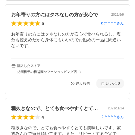
お年寄りの方にはタネなしの方が安心で食…
2023/5/9
5
kit********
さん
お年寄りの方にはタネなしの方が安心で食べられるし、塩
分も控えめだから身体にもいいのでお勧めの一品に間違い
ないです。
購入したストア
紀州梅干の梅翁園ヤフーショッピング店
違反報告
いいね
0
種抜きなので、とても食べやすくとても美…
2021/11/14
4
tfa********
さん
種抜きなので、とても食べやすくとても美味しいです。家
族みんなで毎日頂いてます。また、リピートする予定で