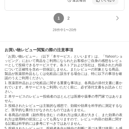
違反報告
いいね
0
1
2
28
件中
1
〜
20
件
お買い物レビュー閲覧の際の注意事項
「お買い物レビュー」（以下「本サービス」といいます）は、「Yahoo!ショ
ッピング」において商品をご利用になられたお客様がご自身の感想をレビュ
ーとして投稿できるサービスです。各ストアおよび当社は、投稿された内容
について正確性を含め一切保証しません。またレビューの対象となる商品、
製品が医薬部外品もしくは化粧品に該当する場合には、特に以下の事項を確
認のうえご利用ください。
1. 医薬部外品および化粧品に関する重要な事項は、各商品の添付文書に書か
れています。本サービスをご利用いただく前に、必ず添付文書をお読みくだ
さい。
2. 本サービスのレビュー投稿者のほとんどは医療や薬事の専門家ではありま
せん。
3. 投稿されたレビューは主観的な感想で、効能や効果を科学的に測定するな
ど、医学的な裏付けがなされたものではありません。
4. 各商品の効果（副作用を含む）の表れ方は個人差が大きく、また効果の表
れ方は使用時の状況によっても異なりますので、レビュー内容の効果に関す
る記載は科学的には参考にすべきではありません。
5. 投稿されたレビューは、投稿者各自が独自の判断に基づき選び使用した感