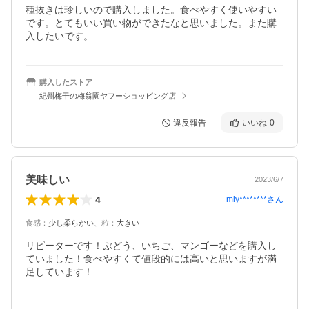
種抜きは珍しいので購入しました。食べやすく使いやすい
です。とてもいい買い物ができたなと思いました。また購
入したいです。
購入したストア
紀州梅干の梅翁園ヤフーショッピング店
違反報告
いいね
0
美味しい
2023/6/7
4
miy********
さん
食感
：
少し柔らかい
、
粒
：
大きい
リピーターです！ぶどう、いちご、マンゴーなどを購入し
ていました！食べやすくて値段的には高いと思いますが満
足しています！