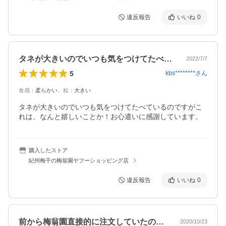
違反報告
いいね
0
タネが大きいのでいつも気をつけてたべて…
2022/7/7
5
kbs********
さん
食感
：
柔らかい
、
粒
：
大きい
タネが大きいのでいつも気をつけてたべているのですがこ
れは、なんと嬉しいことか！お心遣いに感謝しています。
購入したストア
紀州梅干の梅翁園ヤフーショッピング店
違反報告
いいね
0
前から梅翁園直接的に注文していたので、…
2020/10/23