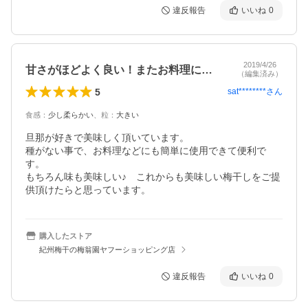
違反報告
いいね
0
2019/4/26
甘さがほどよく良い！またお料理に便利！
（編集済み）
5
sat********
さん
食感
：
少し柔らかい
、
粒
：
大きい
旦那が好きで美味しく頂いています。

種がない事で、お料理などにも簡単に使用できて便利で
す。

もちろん味も美味しい♪　これからも美味しい梅干しをご提
供頂けたらと思っています。
購入したストア
紀州梅干の梅翁園ヤフーショッピング店
違反報告
いいね
0