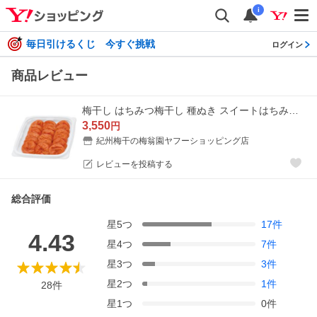
i
毎日引けるくじ 今すぐ挑戦
ログイン
商品レビュー
梅干し はちみつ梅干し 種ぬき スイートはちみつ 種ぬいちゃいました 380ｇ はちみつ梅 紀州南高梅 塩分5％ 梅翁園 ばいおうえん
3,550
円
紀州梅干の梅翁園ヤフーショッピング店
レビューを投稿する
総合評価
星
5
つ
17
件
4.43
星
4
つ
7
件
星
3
つ
3
件
星
2
つ
1
件
28
件
星
1
つ
0
件