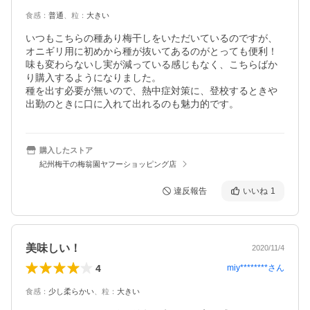
食感
：
普通
、
粒
：
大きい
いつもこちらの種あり梅干しをいただいているのですが、
オニギリ用に初めから種が抜いてあるのがとっても便利！

味も変わらないし実が減っている感じもなく、こちらばか
り購入するようになりました。

種を出す必要が無いので、熱中症対策に、登校するときや
出勤のときに口に入れて出れるのも魅力的です。
購入したストア
紀州梅干の梅翁園ヤフーショッピング店
違反報告
いいね
1
美味しい！
2020/11/4
4
miy********
さん
食感
：
少し柔らかい
、
粒
：
大きい