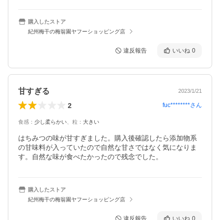
購入したストア
紀州梅干の梅翁園ヤフーショッピング店
違反報告
いいね
0
甘すぎる
2023/1/21
2
fuc********
さん
食感
：
少し柔らかい
、
粒
：
大きい
はちみつの味が甘すぎました。購入後確認したら添加物系
の甘味料が入っていたので自然な甘さではなく気になりま
す。自然な味が食べたかったので残念でした。
購入したストア
紀州梅干の梅翁園ヤフーショッピング店
違反報告
いいね
0