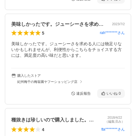
美味しかったです。ジューシーさを求める…
2023/7/2
5
rah********
さん
美味しかったです。ジューシーさを求める人には物足りな
いかもしれませんが、利便性からこちらをチョイスする方
には、満足度の高い味だと思います。
購入したストア
紀州梅干の梅翁園ヤフーショッピング店
違反報告
いいね
0
2018/4/22
種抜きは珍しいので購入しました。食べや…
（編集済み）
4
tta********
さん