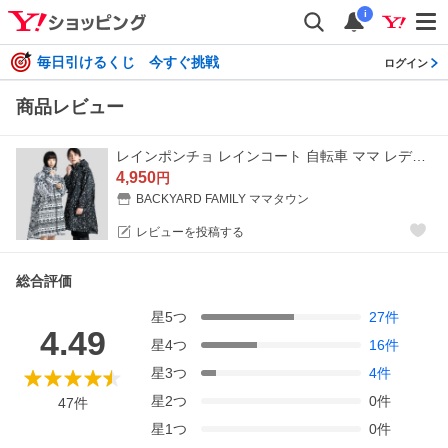
i
毎日引けるくじ 今すぐ挑戦
ログイン
商品レビュー
レインポンチョ レインコート 自転車 ママ レディース レインポンチョ キウ Kiu 自転車用 レインスーツ ハイスペック 撥水 透湿 耐水 レイングッズ ポケッタブル
4,950
円
BACKYARD FAMILY ママタウン
レビューを投稿する
総合評価
星
5
つ
27
件
4.49
星
4
つ
16
件
星
3
つ
4
件
星
2
つ
0
件
47
件
星
1
つ
0
件