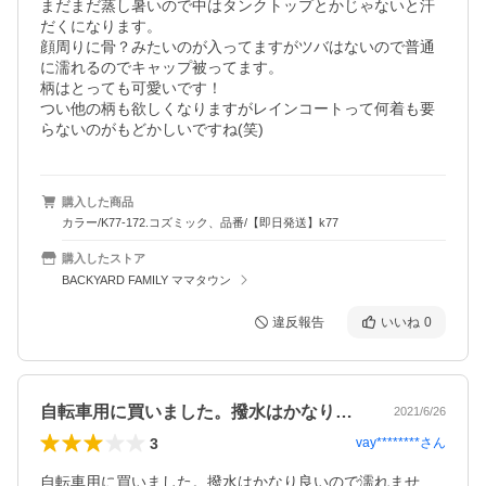
まだまだ蒸し暑いので中はタンクトップとかじゃないと汗
だくになります。

顔周りに骨？みたいのが入ってますがツバはないので普通
に濡れるのでキャップ被ってます。

柄はとっても可愛いです！

つい他の柄も欲しくなりますがレインコートって何着も要
らないのがもどかしいですね(笑)
購入した商品
カラー/K77-172.コズミック、品番/【即日発送】k77
購入したストア
BACKYARD FAMILY ママタウン
違反報告
いいね
0
自転車用に買いました。撥水はかなり良い…
2021/6/26
3
vay********
さん
自転車用に買いました。撥水はかなり良いので濡れませ