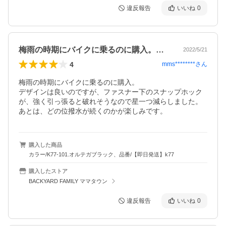
違反報告
いいね
0
梅雨の時期にバイクに乗るのに購入。デザ…
2022/5/21
4
mms********
さん
梅雨の時期にバイクに乗るのに購入。

デザインは良いのですが、ファスナー下のスナップホック
が、強く引っ張ると破れそうなので星一つ減らしました。

あとは、どの位撥水が続くのかが楽しみです。
購入した商品
カラー/K77-101.オルテガブラック、品番/【即日発送】k77
購入したストア
BACKYARD FAMILY ママタウン
違反報告
いいね
0