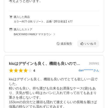
購入した商品
カラー/K77-106.リゾート、品番/【即日発送】k77
購入したストア
BACKYARD FAMILY ママタウン
違反報告
いいね
0
kiuはデザインも良く、機能も良いので…
2020/9/1
4
dan********
さん
kiuはデザインも良く、機能も良いのでとても欲しい一品で
した。

軽いのも良い。持ち運びも出来るお洒落なケース(袋)もあ
り、天気が怪しい時はカバンに入れて持って出てもあまり
重さを感じないです。

153cmの自分だと膝頭も隠れて膝丈くらいの長靴を履けば
強風の時などでも濡れずにすみます。
