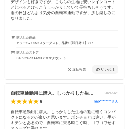
デザインも好きですが、こちらの生地は安いレインコート
と比べるとけっこうしっかりしていて長持ちしそうです。

雨の日はどんより気分の自転車通勤ですが、少し楽しみに
なりました。
購入した商品
カラー/K77-059.スターダスト、品番/【即日発送】k77
購入したストア
BACKYARD FAMILY ママタウン
違反報告
いいね
1
自転車通勤用に購入。しっかりした生地の…
2021/5/23
5
nao********
さん
自転車通勤用に購入。しっかりした生地の割に軽くコンパ
クトになるのが良いと思います。ポンチョとは違い、手が
キチンとあるので、自転車に乗る時こぐ時、ゴワゴワせず
スムーズに乗れます。
