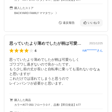
購入したストア
BACKYARD FAMILY ママタウン
違反報告
いいね
0
思っていたより薄めでしたが柄は可愛らし…
2021/12/25
4
ruk********
さん
思っていたより薄めでしたが柄は可愛らしく

ゴワゴワし過ぎないので良かったです。

もう少し前の丈が長いと自転車に乗っても濡れないかなぁ
と思いますが

これだけでは濡れてしまうと思うので

レインパンツが必要かと思います。
購入した商品
カラー/K77-050.フローラＯＦ、品番/【即日発送】k77