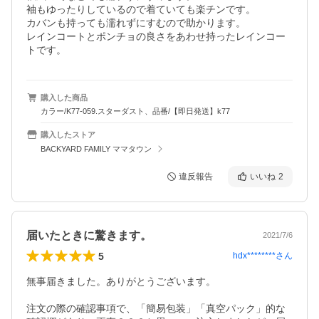
袖もゆったりしているので着ていても楽チンです。

カバンも持っても濡れずにすむので助かります。

レインコートとポンチョの良さをあわせ持ったレインコー
トです。
購入した商品
カラー/K77-059.スターダスト、品番/【即日発送】k77
購入したストア
BACKYARD FAMILY ママタウン
違反報告
いいね
2
届いたときに驚きます。
2021/7/6
5
hdx********
さん
無事届きました。ありがとうございます。

注文の際の確認事項で、「簡易包装」「真空パック」的な