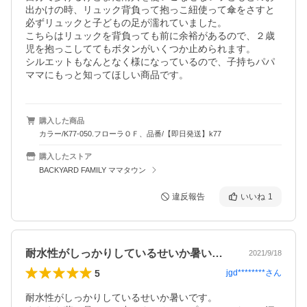
出かけの時、リュック背負って抱っこ紐使って傘をさすと
必ずリュックと子どもの足が濡れていました。

こちらはリュックを背負っても前に余裕があるので、２歳
児を抱っこしててもボタンがいくつか止められます。

シルエットもなんとなく様になっているので、子持ちパパ
ママにもっと知ってほしい商品です。
購入した商品
カラー/K77-050.フローラＯＦ、品番/【即日発送】k77
購入したストア
BACKYARD FAMILY ママタウン
違反報告
いいね
1
耐水性がしっかりしているせいか暑いです…
2021/9/18
5
jgd********
さん
耐水性がしっかりしているせいか暑いです。
