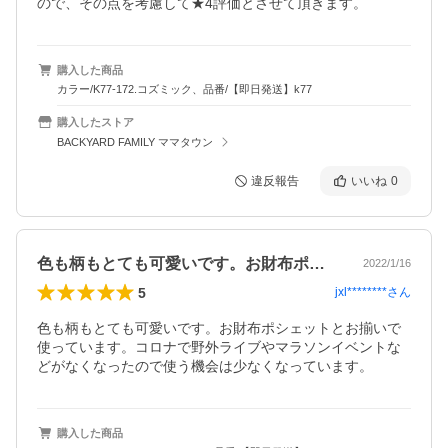
ので、その点を考慮して★4評価とさせて頂きます。
購入した商品
カラー/K77-172.コズミック、品番/【即日発送】k77
購入したストア
BACKYARD FAMILY ママタウン
違反報告
いいね
0
色も柄もとても可愛いです。お財布ポシェ…
2022/1/16
5
jxl********
さん
色も柄もとても可愛いです。お財布ポシェットとお揃いで
使っています。コロナで野外ライブやマラソンイベントな
どがなくなったので使う機会は少なくなっています。
購入した商品