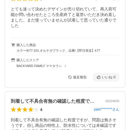
とても迷って決めたデザインが売り切れていて、再入荷可
能か問い合わせたところ生産終了と返答いただき決め直し
ました。まだ使っていませんが試着して思っていた通りで
した
購入した商品
カラー/K77-101.オルテガブラック、品番/【即日発送】k77
購入したストア
BACKYARD FAMILY ママタウン
違反報告
いいね
0
到着して不具合有無の確認した程度ですが…
2022/8/25
4
yam********
さん
到着して不具合有無の確認した程度ですが、問題は無さそ
うです。但し商品の特性上、防水性については未確認です