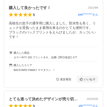
購入して良かったです！
2021/9/8
5
pek********
さん
高校生の息子の通学用に購入しました。防水性も良く、リ
ュックを背負ったまま着用出来るのがとても便利です。

ブラックのバックプリントをえらびましたが、カッコいい
です！
購入した商品
カラー/K77-182.プリントＢＫ、品番/【即日発送】k77
購入したストア
BACKYARD FAMILY ママタウン
違反報告
いいね
0
とても迷って決めたデザインが売り切れて…
2022/9/26
5
pfo********
さん