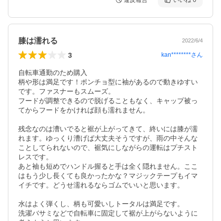
違反報告
いいね
0
膝は濡れる
2022/6/4
3
kan********
さん
自転車通勤のため購入

柄や形は満足です！ポンチョ型に袖があるので動きゆすい
です。ファスナーもスムーズ。

フードが調整できるので脱げることもなく、キャップ被っ
てからフードをかければ顔も濡れません。

残念なのは漕いでると裾が上がってきて、終いには膝が濡
れます。ゆっくり漕げば大丈夫そうですが、雨の中そんな
ことしてられないので、裾気にしながらの運転はプチスト
レスです。

あと袖も短めでハンドル握ると手は全く隠れません。ここ
はもう少し長くても良かったかな？マジックテープもイマ
イチです。どうせ濡れるならゴムでいいと思います。

水はよく弾くし、柄も可愛いしトータルは満足です。

洗濯バサミなどで自転車に固定して裾が上がらないように