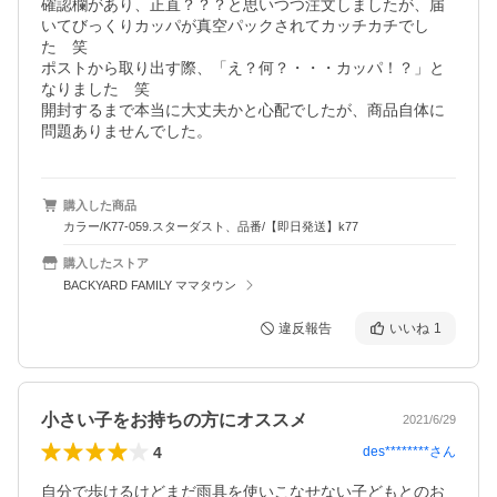
確認欄があり、正直？？？と思いつつ注文しましたが、届
いてびっくりカッパが真空パックされてカッチカチでし
た　笑

ポストから取り出す際、「え？何？・・・カッパ！？」と
なりました　笑

開封するまで本当に大丈夫かと心配でしたが、商品自体に
問題ありませんでした。
購入した商品
カラー/K77-059.スターダスト、品番/【即日発送】k77
購入したストア
BACKYARD FAMILY ママタウン
違反報告
いいね
1
小さい子をお持ちの方にオススメ
2021/6/29
4
des********
さん
自分で歩けるけどまだ雨具を使いこなせない子どもとのお