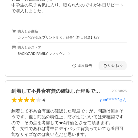
中学生の息子も気に入り、取られたのですが本日リピート
で購入しました。
購入した商品
カラー/K77-182.プリントＢＫ、品番/【即日発送】k77
購入したストア
BACKYARD FAMILY ママタウン
違反報告
いいね
0
到着して不具合有無の確認した程度ですが…
2022/8/25
4
yam********
さん
到着して不具合有無の確認した程度ですが、問題は無さそ
うです。但し商品の特性上、防水性については未確認です
ので、その点を考慮して★4評価とさせて頂きます。

尚、女性であれば背中にデイバッグ背負っていても着用可
能なサイズなのは良い点だと思います。