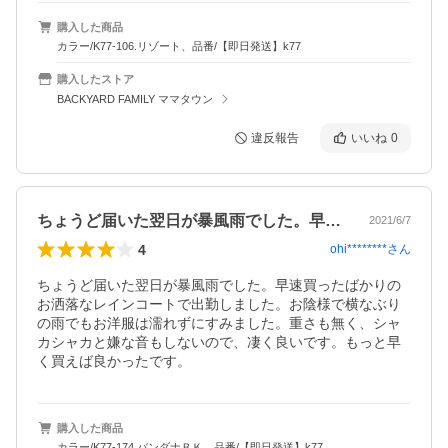
購入した商品
カラー/K77-106.リゾート、品番/【即日発送】k77
購入したストア
BACKYARD FAMILY ママタウン
違反報告
いいね
0
ちょうど届いた翌日が暴風雨でした。早速…
2021/6/7
4
ohi********
さん
ちょうど届いた翌日が暴風雨でした。早速買ったばかりの
お洒落なレインコートで出勤しました。お陰様で横なぶり
の雨でもお洋服は濡れずにすみました。重さも無く、シャ
カシャカと嫌な音もしないので、凄く良いです。もっと早
く買えば良かったです。
購入した商品
カラー/K77-174.バンダナＢＫ、品番/【即日発送】k77