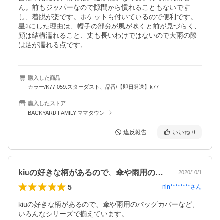
ん。前もジッパーなので隙間から慣れることもないです
し、着脱が楽です。ポケットも付いているので便利です。
星3にした理由は、帽子の部分が風が吹くと前が見づらく、
顔は結構濡れること、丈も長いわけではないので大雨の際
は足が濡れる点です。
購入した商品
カラー/K77-059.スターダスト、品番/【即日発送】k77
購入したストア
BACKYARD FAMILY ママタウン
違反報告
いいね
0
kiuの好きな柄があるので、傘や雨用の…
2020/10/1
5
nin********
さん
kiuの好きな柄があるので、傘や雨用のバッグカバーなど、
いろんなシリーズで揃えています。
