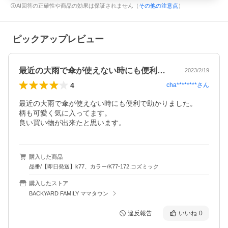
AI回答の正確性や商品の効果は保証されません（
その他の注意点
）
ピックアップレビュー
最近の大雨で傘が使えない時にも便利で助…
2023/2/19
4
cha********
さん
最近の大雨で傘が使えない時にも便利で助かりました。

柄も可愛く気に入ってます。

良い買い物が出来たと思います。
購入した商品
品番/【即日発送】k77、カラー/K77-172.コズミック
購入したストア
BACKYARD FAMILY ママタウン
違反報告
いいね
0