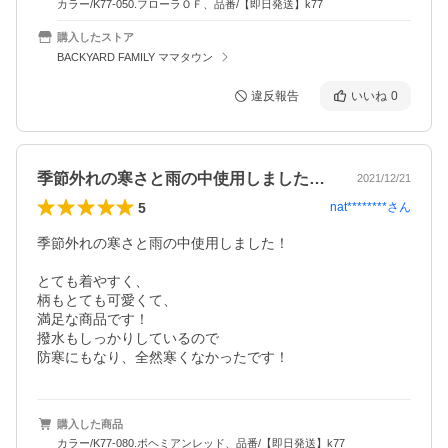
カラー/K77-050.フローラＯＦ、品番/【即日発送】k77
購入したストア
BACKYARD FAMILY ママタウン
違反報告
いいね
0
季節外れの寒さと雨の中使用しました！と…
2021/12/21
5
nat********
さん
季節外れの寒さと雨の中使用しました！

とても着やすく、

柄もとても可愛くて、

満足な商品です！

撥水もしっかりしているので

防寒にもなり、全然寒くなかったです！
購入した商品
カラー/K77-080.ボヘミアンレッド、品番/【即日発送】k77