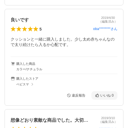
2019/4/30
良いです
（編集済み）
5
oba********
さん
クッションと一緒に購入しました。少し太め赤ちゃんなの
で太り続けたら入るか心配です。
購入した商品
カラー/ナチュラル
購入したストア
ベビスマ
違反報告
いいね
0
2019/3/10
想像どおり素敵な商品でした。大切に使い…
（編集済み）