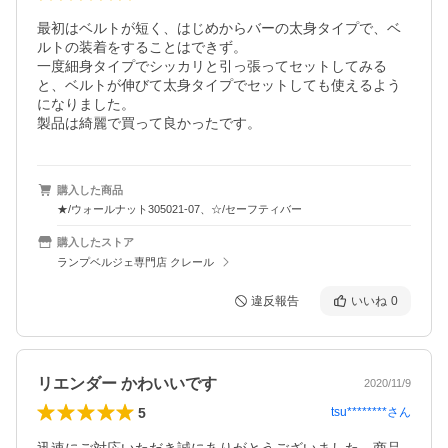
最初はベルトが短く、はじめからバーの太身タイプで、ベ
ルトの装着をすることはできず。

一度細身タイプでシッカリと引っ張ってセットしてみる
と、ベルトが伸びて太身タイプでセットしても使えるよう
になりました。

製品は綺麗で買って良かったです。
購入した商品
★/ウォールナット305021-07、☆/セーフティバー
購入したストア
ランプベルジェ専門店 クレール
違反報告
いいね
0
リエンダー かわいいです
2020/11/9
5
tsu********
さん