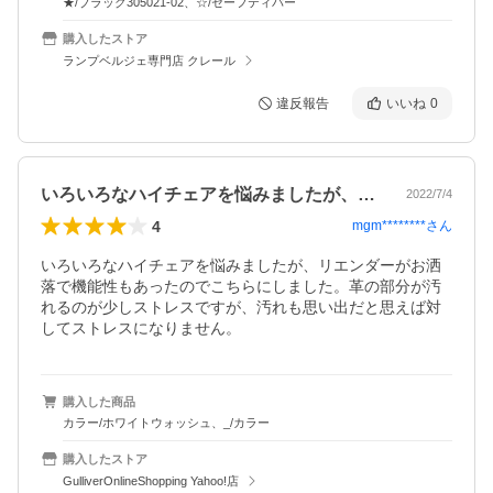
★/ブラック305021-02、☆/セーフティバー
購入したストア
ランプベルジェ専門店 クレール
違反報告
いいね
0
いろいろなハイチェアを悩みましたが、リ…
2022/7/4
4
mgm********
さん
いろいろなハイチェアを悩みましたが、リエンダーがお洒
落で機能性もあったのでこちらにしました。革の部分が汚
れるのが少しストレスですが、汚れも思い出だと思えば対
してストレスになりません。
購入した商品
カラー/ホワイトウォッシュ、_/カラー
購入したストア
GulliverOnlineShopping Yahoo!店