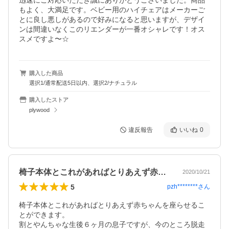
迅速にご対応いただき誠にありがとうございました。商品
もよく、大満足です。ベビー用のハイチェアはメーカーご
とに良し悪しがあるので好みになると思いますが、デザイ
ンは間違いなくこのリエンダーが一番オシャレです！オス
スメですよ〜☆
購入した商品
選択1/通常配送5日以内、選択2/ナチュラル
購入したストア
plywood
違反報告
いいね
0
椅子本体とこれがあればとりあえず赤ちゃ…
2020/10/21
5
pzh********
さん
椅子本体とこれがあればとりあえず赤ちゃんを座らせるこ
とができます。

割とやんちゃな生後６ヶ月の息子ですが、今のところ脱走