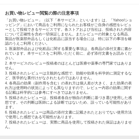
お買い物レビュー閲覧の際の注意事項
「お買い物レビュー」（以下「本サービス」といいます）は、「Yahoo!ショ
ッピング」において商品をご利用になられたお客様がご自身の感想をレビュ
ーとして投稿できるサービスです。各ストアおよび当社は、投稿された内容
について正確性を含め一切保証しません。またレビューの対象となる商品、
製品が医薬部外品もしくは化粧品に該当する場合には、特に以下の事項を確
認のうえご利用ください。
1. 医薬部外品および化粧品に関する重要な事項は、各商品の添付文書に書か
れています。本サービスをご利用いただく前に、必ず添付文書をお読みくだ
さい。
2. 本サービスのレビュー投稿者のほとんどは医療や薬事の専門家ではありま
せん。
3. 投稿されたレビューは主観的な感想で、効能や効果を科学的に測定するな
ど、医学的な裏付けがなされたものではありません。
4. 各商品の効果（副作用を含む）の表れ方は個人差が大きく、また効果の表
れ方は使用時の状況によっても異なりますので、レビュー内容の効果に関す
る記載は科学的には参考にすべきではありません。
5. 投稿されたレビューは、投稿者各自が独自の判断に基づき選び使用した感
想です。その判断は医師による診断ではないため、誤っている可能性があり
ます。
6. 投稿されたレビューは商品の添付文書に記載されたとおりでない使用方法
で使用した感想である可能性があります。
7. 投稿されたレビューは、実際に商品を使用して投稿された保証はありませ
ん。