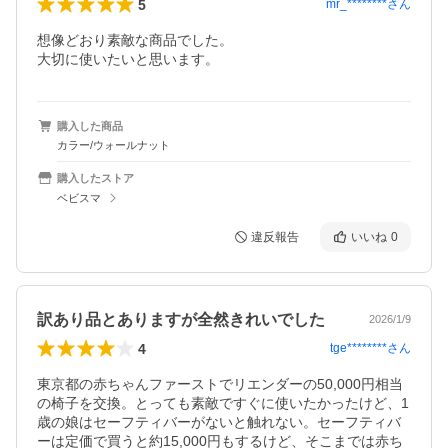
5
mr_********
さん
想像どおり素敵な商品でした。

大切に使いたいと思います。
購入した商品
カラー/ウォールナット
購入したストア
ベビスマ
違反報告
いいね
0
訳あり品とありますが全然きれいでした
2026/1/9
4
tge********
さん
東京都の赤ちゃんファーストでリエンダーの50,000円相当
の椅子を交換。とっても素敵ですぐに使いたかったけど、1
歳の娘はセーフティバーがないと触れない。セーフティバ
ーは定価で買うと約15,000円もするけど、そこまでは赤ち