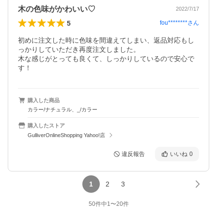
木の色味がかわいい♡
2022/7/17
5
fou********
さん
初めに注文した時に色味を間違えてしまい、返品対応もし
っかりしていただき再度注文しました。

木な感じがとっても良くて、しっかりしているので安心で
す！
購入した商品
カラー/ナチュラル、_/カラー
購入したストア
GulliverOnlineShopping Yahoo!店
違反報告
いいね
0
1
2
3
50
件中
1
〜
20
件