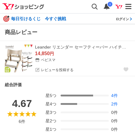
i
毎日引けるくじ 今すぐ挑戦
ログイン
商品レビュー
Leander リエンダー セーフティーバー ハイチェア 子供用椅子 木製ベビーチェア 日本正規品
14,850
円
ベビスマ
レビューを投稿する
総合評価
星
5
つ
4
件
4.67
星
4
つ
2
件
星
3
つ
0
件
星
2
つ
0
件
6
件
星
1
つ
0
件