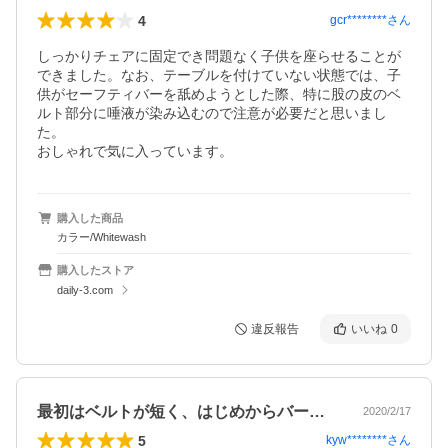
4
gcr********
さん
しっかりチェアに固定でき問題なく子供を座らせることが
できました。なお、テーブルを付けていない状態では、子
供がセーフティバーを舐めようとした際、特に股の皮のベ
ルト部分に唾液が染み込むので注意が必要だと思いまし
た。

おしゃれで気に入っています。
購入した商品
カラー/Whitewash
購入したストア
daily-3.com
違反報告
いいね
0
最初はベルトが短く、はじめからバーの太…
2020/2/17
5
kyw********
さん