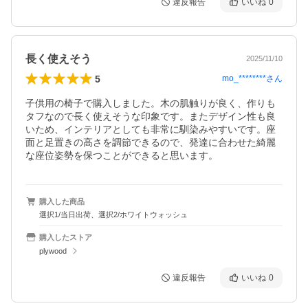
違反報告
いいね
0
長く使えそう
2025/11/10
5
mo_********
さん
子供用の椅子で購入しました。木の肌触りが良く、作りも
タフなので長く使えそうな印象です。またデザイン性も良
いため、インテリアとしても非常に馴染みやすいです。座
面と足置きの高さを調節できるので、発達に合わせた綺麗
な座位姿勢を保つことができると思います。
購入した商品
選択1/当日出荷、選択2/ホワイトウォッシュ
購入したストア
plywood
違反報告
いいね
0