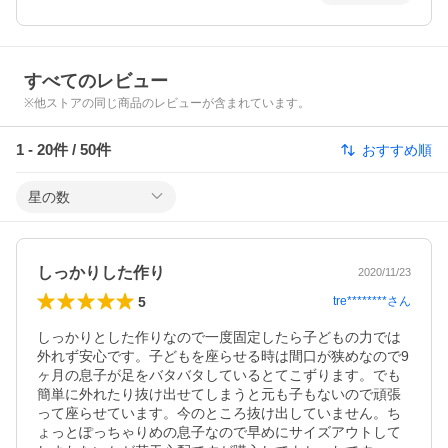
すべてのレビュー
※他ストアの同じ商品のレビューが含まれています。
1
-
20
件 /
50
件
おすすめ順
星の数
しっかりした作り
2020/11/23
5
tre********
さん
しっかりとした作りなので一度固定したら子どもの力では
外れず安心です。子どもを座らせる時は間口が狭めなので9
ヶ月の息子が足をバタバタしているとてこずります。でも
簡単に外れたり抜け出せてしまうと元も子もないので頑張
って座らせています。今のところ抜け出していません。ち
ょっとぽっちゃりめの息子なので早めにサイズアウトして