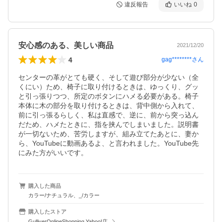
違反報告
いいね
0
安心感のある、美しい商品
2021/12/20
4
gag********
さん
センターの革がとても硬く、そして遊び部分が少ない（全
くにい）ため、椅子に取り付けるときは、ゆっくり、グッ
と引っ張りつつ、所定のボタンにハメる必要がある。椅子
本体に木の部分を取り付けるときは、背中側から入れて、
前に引っ張るらしく、私は直感で、逆に、前から突っ込ん
だため、ハメたときに、指を挟んでしまいました。説明書
が一切ないため、苦労しますが、組み立てたあとに、妻か
ら、YouTubeに動画あるよ、と言われました。YouTube先
にみた方がいいです。
購入した商品
カラー/ナチュラル、_/カラー
購入したストア
GulliverOnlineShopping Yahoo!店