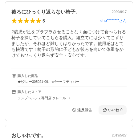
後ろにひっくり返らない椅子。
2020/9/17
5
ehp********
さん
2歳児が足をブラブラさせることなく面につけて食べられる
椅子を探していてこちらを購入。組立てには少々てこずり
ましたが、それほど難しくはなかったです。使用感はとて
も快適です！椅子の形的に子どもが後ろを向いて体重をか
けてもひっくり返らず安全・安心です。
購入した商品
★/グレー305021-09、☆/セーフティバー
購入したストア
ランプベルジェ専門店 クレール
違反報告
いいね
0
おしゃれです。
2019/5/27