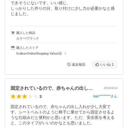
できそうにないです。いい感じ。

しっかりした作りの分、取り付けに少し力が必要かなと感
じました。
購入した商品
カラー/ブラック
購入したストア
GulliverOnlineShopping Yahoo!店
違反報告
いいね
1
固定されているので、赤ちゃんの出し入れ…
2019/4/14
3
kan********
さん
固定されているので、赤ちゃんの出し入れが少し大変で
す。シートベルトのように椅子に乗せてから固定させるよ
うな仕組みだと便利かと思います。ただ、安全面を考える
と、このタイプがいいのかなとも思いました。