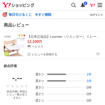
i
毎日引けるくじ 今すぐ挑戦
ログイン
商品レビュー
【日本正規品】Leander（リエンダー） トレーテーブル ホワイト｜ハイチェア 子供用椅子 木製ベビーチェア 丸洗い
12,100
円
ベビスマ
レビューを投稿する
総合評価
星
5
つ
1
件
-.--
星
4
つ
1
件
星
3
つ
0
件
総合評価に有効な
星
2
つ
0
件
レビュー数が足り
ません
星
1
つ
0
件