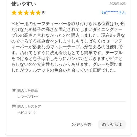
使いやすい
2020/11/23
5
tre********
さん
ベビー用のセーフティーバーを取り付けられる位置は1か所
だけなため椅子の高さが固定されてしまいダイニングテー
ブルの高さと合わなかったので購入しました。現在9ヶ月な
のでそろそろ掴み食べをしますしもうしばらくはセーフテ
ィーバーが必要なのでトレーテーブルが使えるのは便利で
す。汚れてもすぐに洗え着脱もとても簡単です。テーブル
をつけると息子は楽しそうにバンバンと叩きますがビクと
もしないので安定性もしっかりあります。グレーを選びま
したがウォルナットの色合いと合っていて正解でした。
購入した商品
カラー/グレー
購入したストア
ベビスマ
違反報告
いいね
1