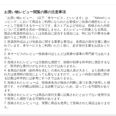
お買い物レビュー閲覧の際の注意事項
「お買い物レビュー」（以下「本サービス」といいます）は、「Yahoo!ショ
ッピング」において商品をご利用になられたお客様がご自身の感想をレビュ
ーとして投稿できるサービスです。各ストアおよび当社は、投稿された内容
について正確性を含め一切保証しません。またレビューの対象となる商品、
製品が医薬部外品もしくは化粧品に該当する場合には、特に以下の事項を確
認のうえご利用ください。
1. 医薬部外品および化粧品に関する重要な事項は、各商品の添付文書に書か
れています。本サービスをご利用いただく前に、必ず添付文書をお読みくだ
さい。
2. 本サービスのレビュー投稿者のほとんどは医療や薬事の専門家ではありま
せん。
3. 投稿されたレビューは主観的な感想で、効能や効果を科学的に測定するな
ど、医学的な裏付けがなされたものではありません。
4. 各商品の効果（副作用を含む）の表れ方は個人差が大きく、また効果の表
れ方は使用時の状況によっても異なりますので、レビュー内容の効果に関す
る記載は科学的には参考にすべきではありません。
5. 投稿されたレビューは、投稿者各自が独自の判断に基づき選び使用した感
想です。その判断は医師による診断ではないため、誤っている可能性があり
ます。
6. 投稿されたレビューは商品の添付文書に記載されたとおりでない使用方法
で使用した感想である可能性があります。
7. 投稿されたレビューは、実際に商品を使用して投稿された保証はありませ
ん。