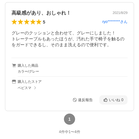
高級感があり、おしゃれ！
2021/8/29
5
ryo********
さん
グレーのクッションと合わせて、グレーにしました！

トレーテーブルもあったほうが、汚れた手で椅子を触るの
をガードできるし、そのまま洗えるので便利です。
購入した商品
カラー/グレー
購入したストア
ベビスマ
違反報告
いいね
0
1
4
件中
1
〜
4
件