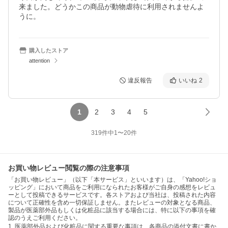
来ました。どうかこの商品が動物虐待に利用されませんよ
うに。
購入したストア
attention
違反報告
いいね
2
1
2
3
4
5
319
件中
1
〜
20
件
お買い物レビュー閲覧の際の注意事項
「お買い物レビュー」（以下「本サービス」といいます）は、「Yahoo!ショ
ッピング」において商品をご利用になられたお客様がご自身の感想をレビュ
ーとして投稿できるサービスです。各ストアおよび当社は、投稿された内容
について正確性を含め一切保証しません。またレビューの対象となる商品、
製品が医薬部外品もしくは化粧品に該当する場合には、特に以下の事項を確
認のうえご利用ください。
1. 医薬部外品および化粧品に関する重要な事項は、各商品の添付文書に書か