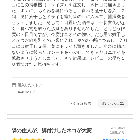
目にこの捕獲機（Ｌサイズ）を注文し、６日目に届きまし
た。すぐに、ちくわを奥につるし、食べる煮干しを入口２
個、奥に煮干しとドライを蟻対策の皿に入れて、捕獲機を
セットしました。そして１日置いた結果は、一切変化がな
く、食べ物を触った形跡もありませんでした。とうとう限
度の７日目ですが、今度はニオイの強い、だし用の煮干し
とかつお節を別々の小袋に入れ、奥の2か所につるし、入り
口には煮干し２個、奥にドライも置きました。小袋に触れ
ないように後ろだけシートをかぶせ、できるだけニオイを
拡散させようとしました。さて結果は、レビューの星を１
０個つけたい気持ちです。
購入したストア
attention
違反報告
いいね
21
2021/6/21
隣の住人が、餌付けしたネコが大変迷惑し…
（編集済み）