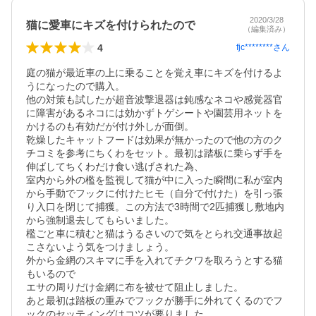
2020/3/28
猫に愛車にキズを付けられたので
（編集済み）
4
fjc********
さん
庭の猫が最近車の上に乗ることを覚え車にキズを付けるよ
うになったので購入。

他の対策も試したが超音波撃退器は鈍感なネコや感覚器官
に障害があるネコには効かずトゲシートや園芸用ネットを
かけるのも有効だが付け外しが面倒。

乾燥したキャットフードは効果が無かったので他の方のク
チコミを参考にちくわをセット。最初は踏板に乗らず手を
伸ばしてちくわだけ食い逃げされた為、

室内から外の檻を監視して猫が中に入った瞬間に私が室内
から手動でフックに付けたヒモ（自分で付けた）を引っ張
り入口を閉じて捕獲。この方法で3時間で2匹捕獲し敷地内
から強制退去してもらいました。

檻ごと車に積むと猫はうるさいので気をとられ交通事故起
こさないよう気をつけましょう。

外から金網のスキマに手を入れてチクワを取ろうとする猫
もいるので

エサの周りだけ金網に布を被せて阻止しました。

あと最初は踏板の重みでフックが勝手に外れてくるのでフ
ックのセッティングはコツが要りました。