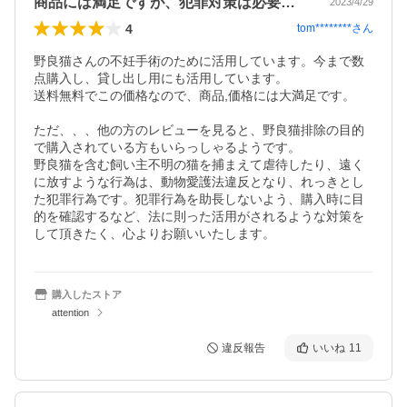
商品には満足ですが、犯罪対策は必要かと。
2023/4/29
4
tom********
さん
野良猫さんの不妊手術のために活用しています。今まで数
点購入し、貸し出し用にも活用しています。

送料無料でこの価格なので、商品,価格には大満足です。

ただ、、、他の方のレビューを見ると、野良猫排除の目的
で購入されている方もいらっしゃるようです。

野良猫を含む飼い主不明の猫を捕まえて虐待したり、遠く
に放すような行為は、動物愛護法違反となり、れっきとし
た犯罪行為です。犯罪行為を助長しないよう、購入時に目
的を確認するなど、法に則った活用がされるような対策を
して頂きたく、心よりお願いいたします。
購入したストア
attention
違反報告
いいね
11