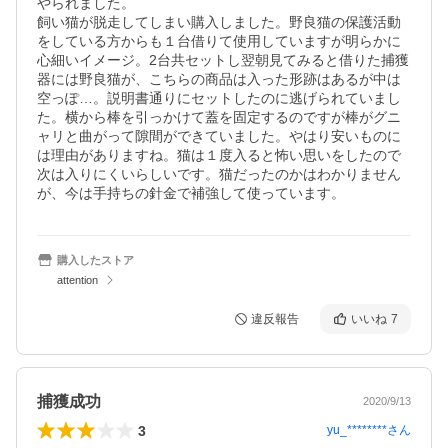
やられました。

飼い猫が脱走してしまい購入しました。野良猫の保護活動
をしている方からも１台借りて使用していますが明らかに
心細いイメージ。2台共セットし翌朝見てみると借りた捕獲
器には野良猫が、こちらの商品は入った形跡はあるが中は
空っぽ…。説明書通りにセットしたのに逃げられていまし
た。横から棒を引っかけて蓋を固定するのですが棒がグニ
ャリと曲がって隙間ができていました。やはり安いものに
は理由がありますね。猫は１度入ると怖い思いをしたので
次は入りにくいらしいです。猫だったのかはわかりません
が、今は手持ちの針金で補強して使っています。
購入したストア
attention
違反報告
いいね
7
捕獲成功
2020/9/13
3
yu_********
さん