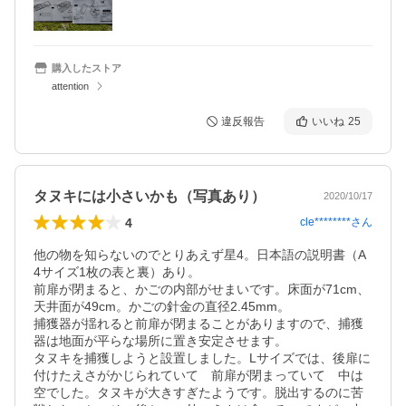
購入したストア
attention
違反報告
いいね
25
タヌキには小さいかも（写真あり）
2020/10/17
4
cle********
さん
他の物を知らないのでとりあえず星4。日本語の説明書（A
4サイズ1枚の表と裏）あり。

前扉が閉まると、かごの内部がせまいです。床面が71cm、
天井面が49cm。かごの針金の直径2.45mm。

捕獲器が揺れると前扉が閉まることがありますので、捕獲
器は地面が平らな場所に置き安定させます。

タヌキを捕獲しようと設置しました。Lサイズでは、後扉に
付けたえさがかじられていて　前扉が閉まっていて　中は
空でした。タヌキが大きすぎたようです。脱出するのに苦