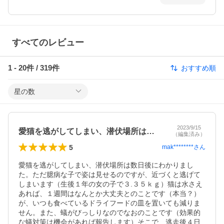
すべてのレビュー
1
-
20
件 /
319
件
おすすめ順
星の数
2023/9/15
愛猫を逃がしてしまい、潜伏場所は数日後…
（編集済み）
5
mak********
さん
愛猫を逃がしてしまい、潜伏場所は数日後にわかりまし
た。ただ臆病な子で姿は見せるのですが、近づくと逃げて
しまいます（生後１年の女の子で３.３５ｋｇ）猫は水さえ
あれば、１週間はなんとか大丈夫とのことです（本当？）
が、いつも食べているドライフードの皿を置いても減りま
せん。また、蟻がびっしりなのでなおのことです（効果的
な蟻対策は機会があれば報告します）そこで、逃走後４日