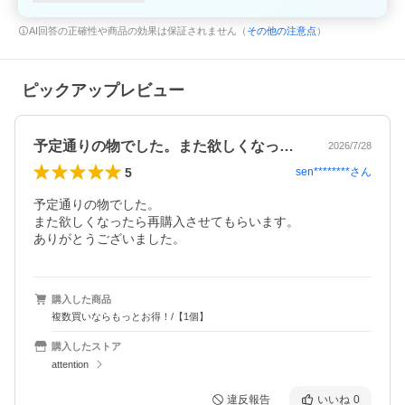
AI回答の正確性や商品の効果は保証されません（
その他の注意点
）
ピックアップレビュー
予定通りの物でした。また欲しくなったら…
2026/7/28
5
sen********
さん
予定通りの物でした。

また欲しくなったら再購入させてもらいます。

ありがとうございました。
購入した商品
複数買いならもっとお得！/【1個】
購入したストア
attention
違反報告
いいね
0