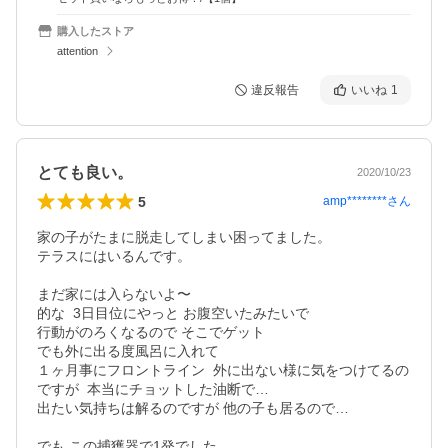
購入したストア
attention
違反報告
いいね
1
とても良い。
2020/10/23
5
amp********
さん
家の子がたまに脱走してしまい困ってました。

テラスにはいるんです。

まだ家には入らないよ〜

的な  3日目位にやっと お腹空いたみたいで

行動がのろくなるので そこでゲット

でも外に出る度風呂に入れて

１ヶ月事にフロントライン  外に出ない様に気をつけてるの
ですが  本当にチョットした油断で…

出たい気持ちは解るのですが 他の子も居るので…

でも この捕獲器で1発でした。
