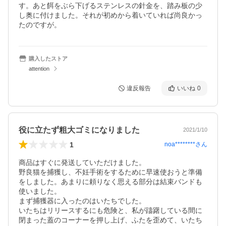
す。あと餌をぶら下げるステンレスの針金を、踏み板の少
し奥に付けました。それが初めから着いていれば尚良かっ
たのですが。
購入したストア
attention
違反報告
いいね
0
役に立たず粗大ゴミになりました
2021/1/10
1
noa********
さん
商品はすぐに発送していただけました。

野良猫を捕獲し、不妊手術をするために早速使おうと準備
をしました。あまりに頼りなく思える部分は結束バンドも
使いました。

まず捕獲器に入ったのはいたちでした。

いたちはリリースするにも危険と、私が躊躇している間に
閉まった蓋のコーナーを押し上げ、ふたを歪めて、いたち