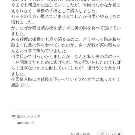
今までも何度か脱走していましたが、今回はなかなか捕ま
えられなく、最後の手段として購入しました。

セットの仕方が慣れていませんでしたが何度かやるうちに
慣れました。

が、なぜか猫は踏み板を踏まずに奥の餌を食べて逃げてい
ました。

ある程度の振動でも扉が閉まるのに、どうやって踏み板を
踏まずに奥の餌を食べていたのか、さすが我が家の猫ちゃ
んという事で褒めていました。

何度目かで引っかかりましたが、なんと私が奥の扉のセッ
トを間違えたたために逃げられ、怖い思いをしたのでしば
らくは来ないかと心配していましたが、後日やっとかかり
ました。

今回購入時はお値段が下がっていたので本当にありがたく
感謝です。

購入したストア
attention
違反報告
いいね
9