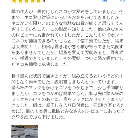
5
pet********
さん
隣の住人が、餌付けしたネコが大変迷惑していました。今
まで、ネコ避け対策にいろいろお金をかけてきましたが、
ネコがいる限りこのような無駄な出費が続くと思ってうん
ざりしていたころ、この製品を知りました。他のみなさん
のレビューにも書かれていましたが、こんなものでホント
にネコが捕獲できるのかしらと、半信半疑でしたが、結果
は大成功！！。初日は置き場が悪く猫が寄ってきた気配す
らありませんでしたが、場所を変えて翌朝みると、野良猫
が、捕獲できていました。その翌朝、ついに隣が餌付けし
たネコも捕獲に成功しました。

折り畳んだ状態で届きますが。組み立てるというほどの手
間もなく簡単でした。説明書もきちんとついています。

踏み板のフックをかけるコツをつかむまで、少し手間取り
ましたが、コツをつかめば簡単でした。私は先に踏み板の
フックをかけそのあとに、扉をフックにかけるとうまくい
きました。餌は、煮干しを入り口付近に一匹(誘き寄せるた
めに)、籠の１番奥に数匹とみなさんのレビューにあったチ
クワを紐でぶら下げました。