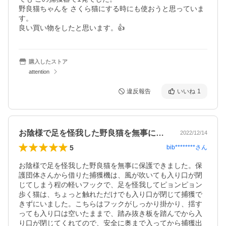
野良猫ちゃんを さくら猫にする時にも使おうと思っていま
す。

良い買い物をしたと思います。👍
購入したストア
attention
違反報告
いいね
1
お陰様で足を怪我した野良猫を無事に保護…
2022/12/14
5
bib********
さん
お陰様で足を怪我した野良猫を無事に保護できました。保
護団体さんから借りた捕獲機は、風が吹いても入り口が閉
じてしまう程の軽いフックで、足を怪我してピョンピョン
歩く猫は、ちょっと触れただけでも入り口が閉じて捕獲で
きずにいました。こちらはフックがしっかり掛かり、揺す
っても入り口は空いたままで、踏み抜き板を踏んでから入
り口が閉じてくれてので、安全に奥まで入ってから捕獲出