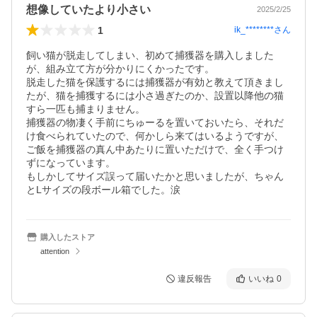
想像していたより小さい
2025/2/25
1
ik_********
さん
飼い猫が脱走してしまい、初めて捕獲器を購入しました
が、組み立て方が分かりにくかったです。

脱走した猫を保護するには捕獲器が有効と教えて頂きまし
たが、猫を捕獲するには小さ過ぎたのか、設置以降他の猫
すら一匹も捕まりません。

捕獲器の物凄く手前にちゅーるを置いておいたら、それだ
け食べられていたので、何かしら来てはいるようですが、
ご飯を捕獲器の真ん中あたりに置いただけで、全く手つけ
ずになっています。

もしかしてサイズ誤って届いたかと思いましたが、ちゃん
とLサイズの段ボール箱でした。涙
購入したストア
attention
違反報告
いいね
0