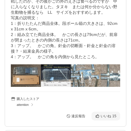
戦したのか、その後かごの外のえさは食べるのですが　中
に入らなくなりました。タヌキ　または何か分からない野
生動物を捕るなら　LL　サイズをおすすめします。

写真の説明文：　

1：折りたたんだ商品全体。段ボール箱の大きさは、92cm 
x 31cm x 6cm。　

2：組み立てた商品全体。　かごの長さは79cmだが、前扉
が閉まったときの内側の長さは71cm。　

3：アップ。　かごの角。針金の切断面・針金と針金の溶
接？・結束金具の様子。　

4：アップ。　かごの角を内側から見たところ。
購入したストア
attention
違反報告
いいね
15