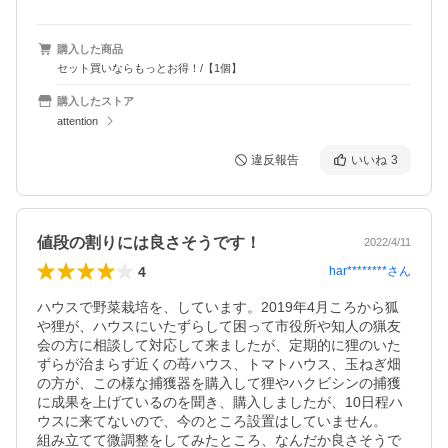
購入した商品
セット買いならもっとお得！/【1個】
購入したストア
attention
違反報告
いいね
3
値段の割りには良さそうです！
2022/4/11
4
har********
さん
ハウスで野菜栽培を、しています。2019年4月ころから狐
や狸が、ハウスにいたずらして困って市役所や知人の猟友
会の方に相談して対応して来ましたが、定期的に狸のいた
ずらが治まらず近くの苺ハウス、トマトハウス、玉ねぎ畑
の方が、この様な捕獲器を購入して狸やハクビシンの捕獲
に成果を上げているのを聞き、購入しましたが、10日程ハ
ウスに来てないので、今のところ設置はしていません。

組み立てて微調整をしてみたところ、なんだか良さそうで