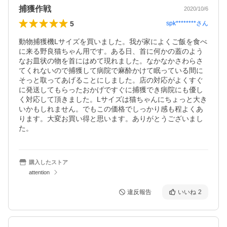
捕獲作戦
2020/10/6
5
spk********
さん
動物捕獲機Lサイズを買いました。我が家によくご飯を食べ
に来る野良猫ちゃん用です。ある日、首に何かの蓋のよう
なお皿状の物を首にはめて現れました。なかなかさわらさ
てくれないので捕獲して病院で麻酔かけて眠っている間に
そっと取ってあげることにしました。店の対応がよくすぐ
に発送してもらったおかげですぐに捕獲でき病院にも優し
く対応して頂きました。Lサイズは猫ちゃんにちょっと大き
いかもしれません。でもこの価格でしっかり感も程よくあ
ります。大変お買い得と思います。ありがとうございまし
た。
購入したストア
attention
違反報告
いいね
2