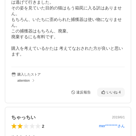
は逃げて行きました。

その姿を見ていた目的の猫はもう箱罠に入る訳はありませ
ん。

もちろん、いたちに歪められた捕獲器は使い物になりませ
ん。

この捕獲器はもちろん、廃棄。

廃棄するにも有料です。

購入を考えているかたは 考えてなおされた方が良いと思い
ます。
購入したストア
attention
違反報告
いいね
4
ちゃっちい
2019/6/1
2
mer********
さん