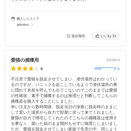
購入したストア
attention
違反報告
いいね
31
愛猫の捕獲用
2023/8/15
4
m08********
さん
不注意で愛猫を脱走させてしまい…潜伏場所はわかってい
るのですが、パニックを起こしているようで潜伏場所の奥
に隠れて名前を呼んでも出てこないのでこのままでは愛猫
の性格状、素手で捕獲するのは無理だと判断してこちらの
捕獲器を購入することにしました。

幸い注文から数時間後、脱走当日の深夜に脱走時のままに
して置いた場所から自力で部屋に戻って来てくれました。
愛猫が自力で帰宅してくれたのでこちらの捕獲器は使用す
る事なく、届いた箱のまま開封もせずに物置にしまいまし
たが、愛猫を脱走させてしまい家族で失意の中、同じよう