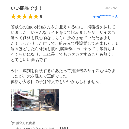
いい商品です！
2026/2/20
5
ewa********
さん
警戒心の強い外猫さんをお迎えするのに、捕獲機を探して
いました！いろんなサイトを見て悩みましたが、サイズも
選べて価格も良心的なこちらに決めさせていただきまし
た！しっかりした作りで、組み立て後設置してみました。1
週間ほどしたら外猫も慣れ捕獲機の上に乗ってご飯待ちす
るくらいになり、上に乗ってもガタガタすることも無く、
とてもいい商品です！

今回、成猫を保護するにあたって捕獲機のサイズも悩みま
したが、大を選んで正解でした！

購入した商品
セット買いならもっとお得！/【1個】