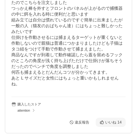
たのでこちらを注文しました

つっかえ棒を外すとフロントのパネルが上がるので捕獲器
の中に餌を入れる時に便利だと思います

組み立ては自分は慣れているのですぐ簡単に出来ましたが
一般の人（猫友のおばちゃん達）にはちょっと難しかった
みたいです

仕掛けを作動させるには捕まえるターゲットが重くないと
作動しないので親猫は普通につかまりましたけども子猫は
タコ紐をつけて手動で作動させて捕まえました。

商品なんですが到着して動作確認したら蓋を留めるフック
のところの角度が浅く持ち上げただけで仕掛けが落ちそう
だったのでペンチで角度を調整しました

何匹も捕まえるとだんだんコツが分かってきます。

あと L サイズだと女性にはちょっと重いかもしれません
ね。
購入したストア
attention
違反報告
いいね
14