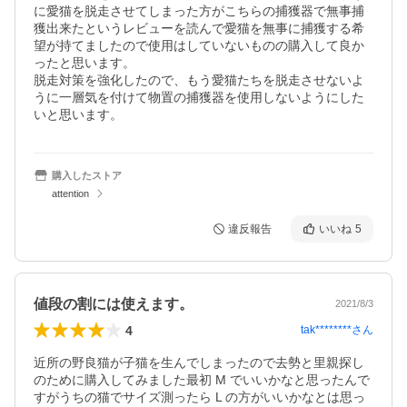
に愛猫を脱走させてしまった方がこちらの捕獲器で無事捕
獲出来たというレビューを読んで愛猫を無事に捕獲する希
望が持てましたので使用はしていないものの購入して良か
ったと思います。

脱走対策を強化したので、もう愛猫たちを脱走させないよ
うに一層気を付けて物置の捕獲器を使用しないようにした
いと思います。
購入したストア
attention
違反報告
いいね
5
値段の割には使えます。
2021/8/3
4
tak********
さん
近所の野良猫が子猫を生んでしまったので去勢と里親探し
のために購入してみました最初 M でいいかなと思ったんで
すがうちの猫でサイズ測ったら L の方がいいかなとは思っ