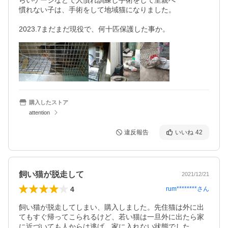
らいケージなどで人慣れ訓練し手術をして里親へ

慣れない子は、手術をして地域猫になりました。

2023.7まだまだ現役で、何十匹保護した事か。
購入したストア
attention
違反報告
いいね
42
飼い猫が脱走して
2021/12/21
4
rum********
さん
飼い猫が脱走してしまい、購入しました。先住猫は外に出
てもすぐ帰ってこられるけど、若い猫は一旦外に出たら家
に近づいても人からは逃げ、家に入れない状態でした。
