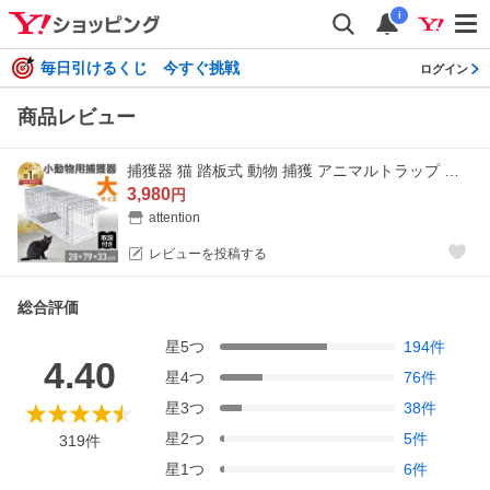
i
毎日引けるくじ 今すぐ挑戦
ログイン
商品レビュー
捕獲器 猫 踏板式 動物 捕獲 アニマルトラップ ネコ トラップ 箱罠 イタチ 駆除 捕獲機 小動物 罠 保護 アニマルキャッチャー 箱わな アライグマ 迷子猫
3,980
円
attention
レビューを投稿する
総合評価
星
5
つ
194
件
4.40
星
4
つ
76
件
星
3
つ
38
件
星
2
つ
5
件
319
件
星
1
つ
6
件