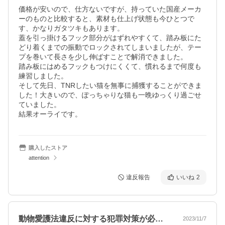
価格が安いので、仕方ないですが、持っていた国産メーカ
ーのものと比較すると、素材も仕上げ状態も今ひとつで
す、かなりガタツキもあります。

蓋を引っ掛けるフック部分がはずれやすくて、踏み板にた
どり着くまでの振動でロックされてしまいましたが、テー
プを巻いて長さを少し伸ばすことで解消できました。

踏み板にはめるフックもつけにくくて、慣れるまで何度も
練習しました。

そして先日、TNRしたい猫を無事に捕獲することができま
した！大きいので、ぽっちゃりな猫も一晩ゆっくり過ごせ
ていました。

結果オーライです。
購入したストア
attention
違反報告
いいね
2
動物愛護法違反に対する犯罪対策が必要です
2023/11/7