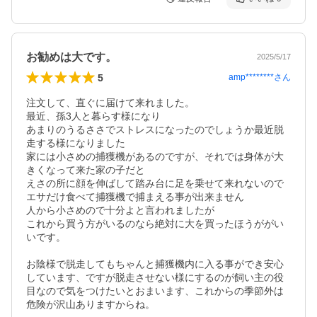
お勧めは大です。
2025/5/17
5
amp********
さん
注文して、直ぐに届けて来れました。

最近、孫3人と暮らす様になり

あまりのうるささでストレスになったのでしょうか最近脱
走する様になりました

家には小さめの捕獲機があるのですが、それでは身体が大
きくなって来た家の子だと

えさの所に顔を伸ばして踏み台に足を乗せて来れないので
エサだけ食べて捕獲機で捕まえる事が出来ません

人から小さめので十分よと言われましたが

これから買う方がいるのなら絶対に大を買ったほうががい
いです。

お陰様で脱走してもちゃんと捕獲機内に入る事ができ安心
しています、ですが脱走させない様にするのが飼い主の役
目なので気をつけたいとおまいます、これからの季節外は
危険が沢山ありますからね。