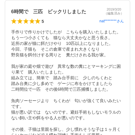
2019/3/20
6時間で 三匹 ビックリしました
（編集済み）
5
nat********
さん
手作りで作りかけでしたが　こちらを購入いたしました。

もう一つ小さくても　猫なら大丈夫かなと思う長さ。

近所の家が猫に餌だけやり　10匹以上になりました。

今回、子猫も　そこの倉庫で産まれ大きくなり

野良猫を餌付けする周りと　糞だけされる我が家。

我が家の庭や畑で遊び　異常な数の糞にとマーキングに困
り果て　購入いたしました。　

組み立ては、簡単で　踏み台手前に　少しのちくわと

踏み台奥に少し多めで　ゲージに布をかけてましたら

二時間位で一匹　その後6時間で三匹捕獲しました。

魚肉ソーセージより　ちくわが　匂いが強くて良いみたい
です。

猫が悪い訳では　ないのです。避妊手術もしないモラルの
ない飼い主や餌をやる人が悪いのです。

その後、子猫は里親を探し、少し慣れそうな子は１ヶ月く