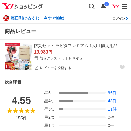
i
毎日引けるくじ 今すぐ挑戦
ログイン
商品レビュー
防災セット ラピタプレミアム 1人用 防災用品 非常用持ち出し袋 災害 地震 持ち出し 避難生活用品 一人用 非常食 保存食 (優) 爆買
19,980
円
防災グッズ アットレスキュー
レビューを投稿する
総合評価
星
5
つ
96
件
4.55
星
4
つ
48
件
星
3
つ
11
件
星
2
つ
0
件
155
件
星
1
つ
0
件