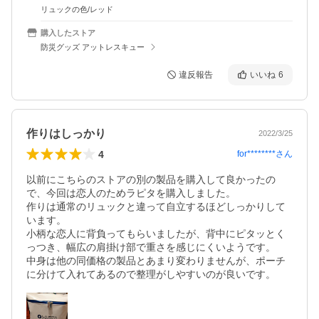
リュックの色/レッド
購入したストア
防災グッズ アットレスキュー
違反報告
いいね
6
作りはしっかり
2022/3/25
4
for********
さん
以前にこちらのストアの別の製品を購入して良かったの
で、今回は恋人のためラピタを購入しました。

作りは通常のリュックと違って自立するほどしっかりして
います。

小柄な恋人に背負ってもらいましたが、背中にピタッとく
っつき、幅広の肩掛け部で重さを感じにくいようです。

中身は他の同価格の製品とあまり変わりませんが、ポーチ
に分けて入れてあるので整理がしやすいのが良いです。