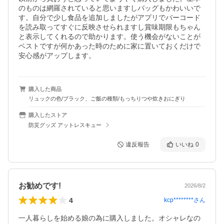
のものは網羅されていると思いますしバッグもかわいいで
す。自分で少し食品を追加しましたがアプリでバーコード
を読み取ってすぐに反映させられますし賞味期限もちゃん
と表示してくれるので助かります。使う機会がないことが
ベストですが何かあった時のために家に置いておくだけで
安心感がアップします。
購入した商品
リュックの色/ブラック、ご飯の種類/もっちりつや炊きおにぎり
購入したストア
防災グッズ アットレスキュー
違反報告
いいね
0
お勧めです!
2026/8/2
4
kcp********
さん
一人暮らしを始める娘の為に購入しました。オシャレなの