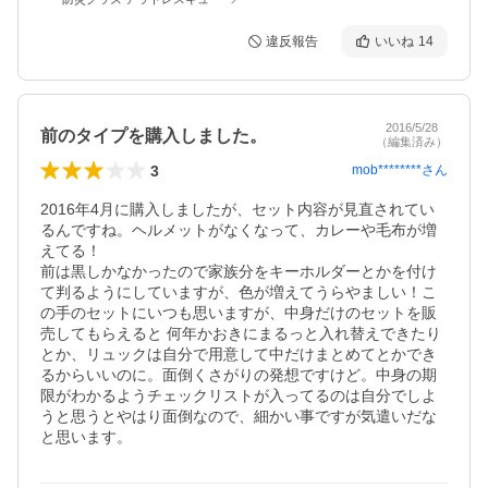
違反報告
いいね
14
2016/5/28
前のタイプを購入しました。
（編集済み）
3
mob********
さん
2016年4月に購入しましたが、セット内容が見直されてい
るんですね。ヘルメットがなくなって、カレーや毛布が増
えてる！

前は黒しかなかったので家族分をキーホルダーとかを付け
て判るようにしていますが、色が増えてうらやましい！こ
の手のセットにいつも思いますが、中身だけのセットを販
売してもらえると 何年かおきにまるっと入れ替えできたり
とか、リュックは自分で用意して中だけまとめてとかでき
るからいいのに。面倒くさがりの発想ですけど。中身の期
限がわかるようチェックリストが入ってるのは自分でしよ
うと思うとやはり面倒なので、細かい事ですが気遣いだな
と思います。