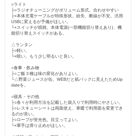
○ライト

├○ラジオチューニングがボリューム形式。合わせやすい

├×本体充電ケーブルが特殊形状。紛失、断線が不安。汎用
USBに変えるが予備がほしい。

└×スイッチが煩雑。本体電源(一部機能切り替えあり)、機
能切り替えスイッチがある。

△ランタン

├○軽い。

└×暗い。もう少し明るいと良い。

○食事・飲み物

├○ご飯３種は味の変化がありよい。

└△野菜ジュースが缶。WEBだと紙パックに見えたためUp
dateを。

○寝具・その他

├○各々が利用方法を記載した袋入りで利用時にやさしい。

├○レスキューシートは両面使え、寒暖で利用面を変更でき
るのが良い。

├○ロープが蛍光色。目立ってよい。

└×軍手は滑り止めがほしい。
