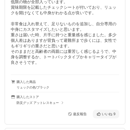
低限の物が全部入っています。

賞味期限を記載したチェックシートが付いており、リュッ
クを開けなくても中身がわかる点が良いです。

非常食は入れ替えて、足りないものを追加し、自分専用の
中身にカスタマイズしたいと思います。

重さは届いた時、片手に持つと重量感を感じました。多少
個人差はありますが背負って避難所まで歩くには、女性で
もギリギリの重さだと思います。

そのままだと高齢者の両親には重苦しく感じるようで、中
身を調整するか、トートバックタイプかキャリータイプが
良さそうです。
購入した商品
リュックの色/ブラック
購入したストア
防災グッズ アットレスキュー
違反報告
いいね
9