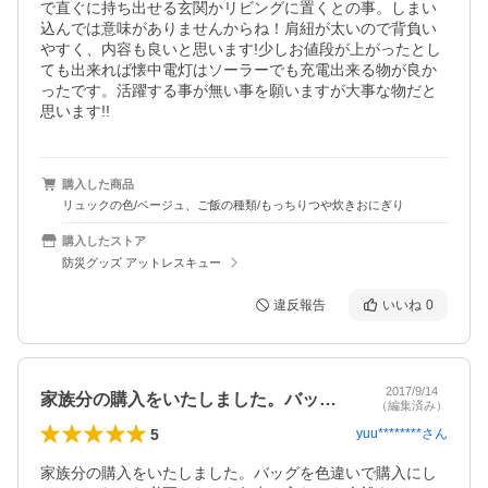
で直ぐに持ち出せる玄関かリビングに置くとの事。しまい
込んでは意味がありませんからね！肩紐が太いので背負い
やすく、内容も良いと思います!少しお値段が上がったとし
ても出来れば懐中電灯はソーラーでも充電出来る物が良か
ったです。活躍する事が無い事を願いますが大事な物だと
思います!!
購入した商品
リュックの色/ベージュ、ご飯の種類/もっちりつや炊きおにぎり
購入したストア
防災グッズ アットレスキュー
違反報告
いいね
0
2017/9/14
家族分の購入をいたしました。バッグを色…
（編集済み）
5
yuu********
さん
家族分の購入をいたしました。バッグを色違いで購入にし