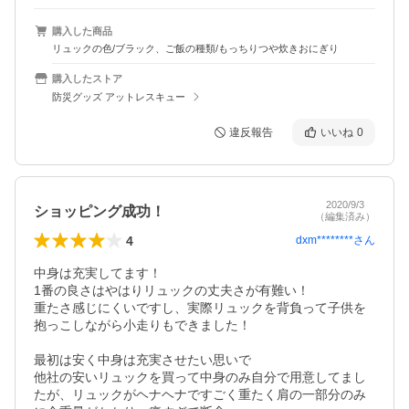
購入した商品
リュックの色/ブラック、ご飯の種類/もっちりつや炊きおにぎり
購入したストア
防災グッズ アットレスキュー
違反報告
いいね
0
2020/9/3
ショッピング成功！
（編集済み）
4
dxm********
さん
中身は充実してます！

1番の良さはやはりリュックの丈夫さが有難い！

重たさ感じにくいですし、実際リュックを背負って子供を
抱っこしながら小走りもできました！

最初は安く中身は充実させたい思いで

他社の安いリュックを買って中身のみ自分で用意してまし
たが、リュックがヘナヘナですごく重たく肩の一部分のみ