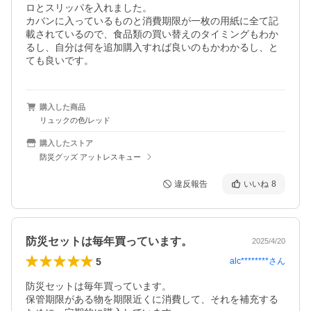
ロとスリッパを入れました。

カバンに入っているものと消費期限が一枚の用紙に全て記
載されているので、食品類の買い替えのタイミングもわか
るし、自分は何を追加購入すれば良いのもかわかるし、と
ても良いです。
購入した商品
リュックの色/レッド
購入したストア
防災グッズ アットレスキュー
違反報告
いいね
8
防災セットは毎年買っています。
2025/4/20
5
alc********
さん
防災セットは毎年買っています。

保管期限がある物を期限近くに消費して、それを補充する