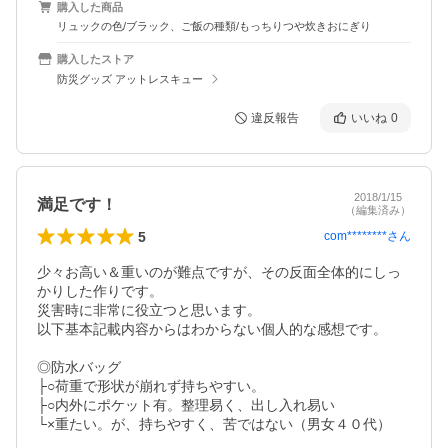
購入した商品
リュックの色/ブラック、ご飯の種類/もっちりつや炊きおにぎり
購入したストア
防災グッズ アットレスキュー
違反報告
いいね
0
2018/1/15
満足です！
（編集済み）
5
com********
さん
少々お高い＆重いのが難点ですが、その反面全体的にしっ
かりした作りです。

災害時に非常に役立つと思います。

以下基本記載内容からはわからない個人的な感想です。

◎防水バッグ

├○荷重で形状が崩れず持ちやすい。

├○内外にポケット有。整理易く、出し入れ易い

└×重たい。が、持ちやすく、苦ではない（男女４０代）
