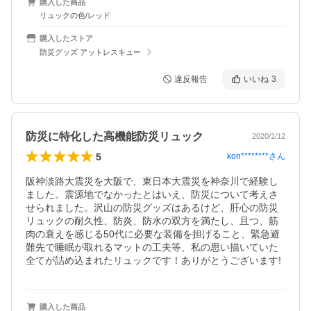
購入した商品
リュックの色/レッド
購入したストア
防災グッズ アットレスキュー
違反報告
いいね
3
防災に特化した高機能防災リュック
2020/1/12
5
kon********
さん
阪神淡路大震災を大阪で、東日本大震災を神奈川で経験し
ました。震源地でなかったとはいえ、防災について考えさ
せられました。沢山の防災グッズはあるけど、肝心の防災
リュックの耐久性、防炎、防水の双方を満たし、且つ、筋
肉の衰えを感じる50代に必要な装備を担げること、緊急避
難先で睡眠が取れるマットの工夫等、私の思い描いていた
全てが詰め込まれたリュックです！ありがとうございます!
購入した商品