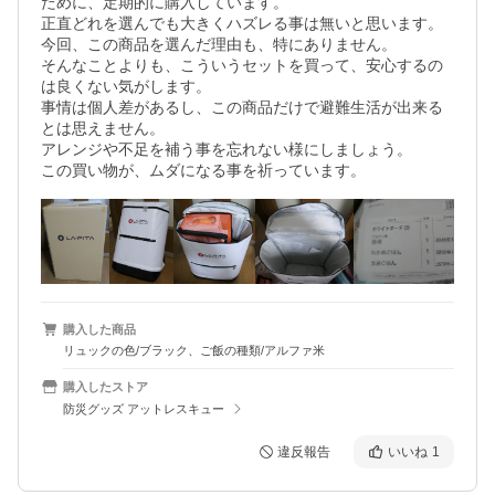
ために、定期的に購入しています。

正直どれを選んでも大きくハズレる事は無いと思います。

今回、この商品を選んだ理由も、特にありません。

そんなことよりも、こういうセットを買って、安心するの
は良くない気がします。

事情は個人差があるし、この商品だけで避難生活が出来る
とは思えません。

アレンジや不足を補う事を忘れない様にしましょう。

この買い物が、ムダになる事を祈っています。
購入した商品
リュックの色/ブラック、ご飯の種類/アルファ米
購入したストア
防災グッズ アットレスキュー
違反報告
いいね
1