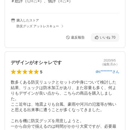
＃総評（◎○△×）、個評（○△×）
購入したストア
防災グッズ アットレスキュー
違反報告
いいね
70
2020/9/5
デザインがオシャレです
（編集済み）
5
drc********
さん
数多くある防災リュックとセットの中身について検討した
結果、リュックは防水加工があり、また容量も多く、何よ
りもデザインが良い点から、こちらの商品を購入しまし
た。

ここ近年は、地震よりも台風、豪雨や河川の氾濫等が怖い
と思える出来事に遭うことが多くなってきました。

これを機に防災グッズを用意しようと。

一から自分で揃えるのは時間がかかり大変ですが、必要最