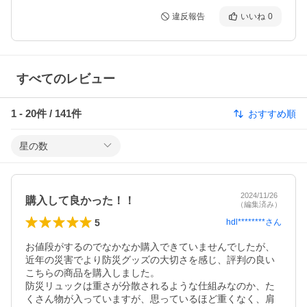
違反報告
いいね
0
すべてのレビュー
1
-
20
件 /
141
件
おすすめ順
星の数
2024/11/26
購入して良かった！！
（編集済み）
5
hdl********
さん
お値段がするのでなかなか購入できていませんでしたが、
近年の災害でより防災グッズの大切さを感じ、評判の良い
こちらの商品を購入しました。

防災リュックは重さが分散されるような仕組みなのか、た
くさん物が入っていますが、思っているほど重くなく、肩