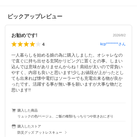
ピックアップレビュー
お勧めです!
2026/8/2
4
kcp********
さん
一人暮らしを始める娘の為に購入しました。オシャレなの
で直ぐに持ち出せる玄関かリビングに置くとの事。しまい
込んでは意味がありませんからね！肩紐が太いので背負い
やすく、内容も良いと思います!少しお値段が上がったとし
ても出来れば懐中電灯はソーラーでも充電出来る物が良か
ったです。活躍する事が無い事を願いますが大事な物だと
思います!!
購入した商品
リュックの色/ベージュ、ご飯の種類/もっちりつや炊きおにぎり
購入したストア
防災グッズ アットレスキュー