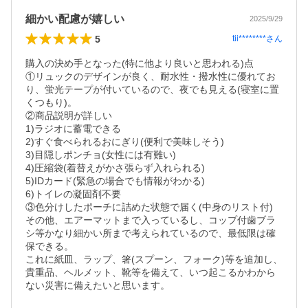
細かい配慮が嬉しい
2025/9/29
5
tii********
さん
購入の決め手となった(特に他より良いと思われる)点

①リュックのデザインが良く、耐水性・撥水性に優れてお
り、蛍光テープが付いているので、夜でも見える(寝室に置
くつもり)。

②商品説明が詳しい

1)ラジオに蓄電できる

2)すぐ食べられるおにぎり(便利で美味しそう)

3)目隠しポンチョ(女性には有難い)

4)圧縮袋(着替えがかさ張らず入れられる)

5)IDカード(緊急の場合でも情報がわかる)

6)トイレの凝固剤不要

③色分けしたポーチに詰めた状態で届く(中身のリスト付)

その他、エアーマットまで入っているし、コップ付歯ブラ
シ等かなり細かい所まで考えられているので、最低限は確
保できる。

これに紙皿、ラップ、箸(スプーン、フォーク)等を追加し、
貴重品、ヘルメット、靴等を備えて、いつ起こるかわから