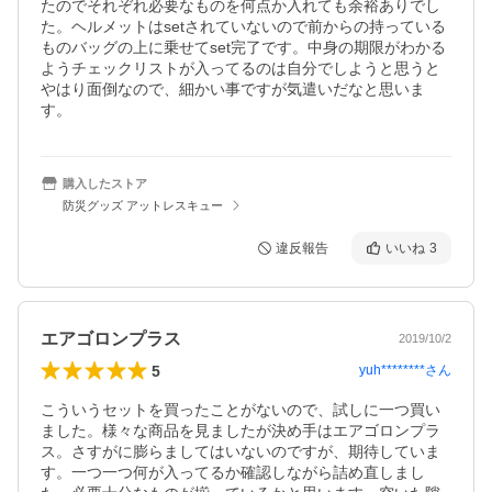
たのでそれぞれ必要なものを何点か入れても余裕ありでし
た。ヘルメットはsetされていないので前からの持っている
ものバッグの上に乗せてset完了です。中身の期限がわかる
ようチェックリストが入ってるのは自分でしようと思うと
やはり面倒なので、細かい事ですが気遣いだなと思いま
す。
購入したストア
防災グッズ アットレスキュー
違反報告
いいね
3
エアゴロンプラス
2019/10/2
5
yuh********
さん
こういうセットを買ったことがないので、試しに一つ買い
ました。様々な商品を見ましたが決め手はエアゴロンプラ
ス。さすがに膨らましてはいないのですが、期待していま
す。一つ一つ何が入ってるか確認しながら詰め直しまし