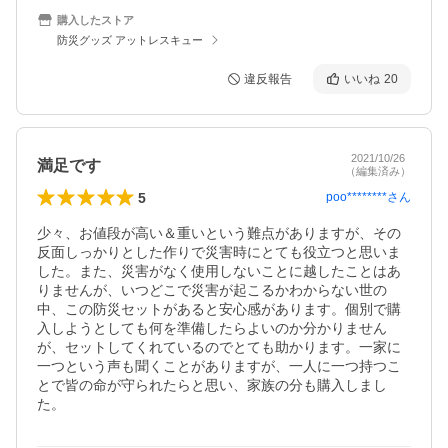
購入したストア
防災グッズ アットレスキュー
違反報告
いいね
20
2021/10/26
満足です
（編集済み）
5
poo********
さん
少々、お値段が高い＆重いという難点がありますが、その
反面しっかりとした作りで災害時にとても役立つと思いま
した。また、災害がなく使用しないことに越したことはあ
りませんが、いつどこで災害が起こるかわからない世の
中、この防災セットがあると安心感があります。個別で購
入しようとしても何を準備したらよいのか分かりません
が、セットしてくれているのでとても助かります。一家に
一つという声も聞くことがありますが、一人に一つ持つこ
とで皆の命が守られたらと思い、家族の分も購入しまし
た。