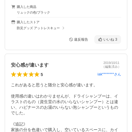
購入した商品
リュックの色/ブラック
購入したストア
防災グッズ アットレスキュー
違反報告
いいね
3
2019/10/11
安心感が違います
（編集済み）
5
iak********
さん
これがあると思うと随分と安心感が違います。

使用感の違いはわかりませんが、ドライシャンプーは、イ
ラストのもの（資生堂の水のいらないシャンプー）とは違
い、ハビナースのお湯のいらない泡シャンプーというもの
でした。

《追記》

家族の分を色違いで購入し、空いているスペースに、カイ