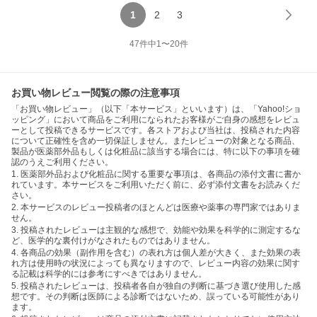
1
2
3
47
件中
1
〜
20
件
お買い物レビュー閲覧の際の注意事項
「お買い物レビュー」（以下「本サービス」といいます）は、「Yahoo!ショ
ッピング」において商品をご利用になられたお客様がご自身の感想をレビュ
ーとして投稿できるサービスです。各ストアおよび当社は、投稿された内容
について正確性を含め一切保証しません。またレビューの対象となる商品、
製品が医薬部外品もしくは化粧品に該当する場合には、特に以下の事項を確
認のうえご利用ください。
1. 医薬部外品および化粧品に関する重要な事項は、各商品の添付文書に書か
れています。本サービスをご利用いただく前に、必ず添付文書をお読みくだ
さい。
2. 本サービスのレビュー投稿者のほとんどは医療や薬事の専門家ではありま
せん。
3. 投稿されたレビューは主観的な感想で、効能や効果を科学的に測定するな
ど、医学的な裏付けがなされたものではありません。
4. 各商品の効果（副作用を含む）の表れ方は個人差が大きく、また効果の表
れ方は使用時の状況によっても異なりますので、レビュー内容の効果に関す
る記載は科学的には参考にすべきではありません。
5. 投稿されたレビューは、投稿者各自が独自の判断に基づき選び使用した感
想です。その判断は医師による診断ではないため、誤っている可能性があり
ます。