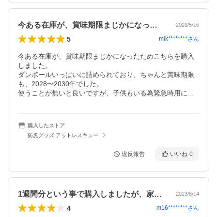
今ある在庫が、賞味期限まじかになったた…
2023/5/16
5
mik********
さん
今ある在庫が、賞味期限まじかになったためこちらを購入
しました。

ダンボールいっぱいに詰められており、ちゃんと賞味期限
も、2028〜2030年でした。

使うことが無いと良いですが、子供もいる為緊急時用に…
購入したストア
防災グッズ アットレスキュー
違反報告
いいね
0
1週間分という事で購入しましたが、家は…
2023/8/14
4
m16********
さん