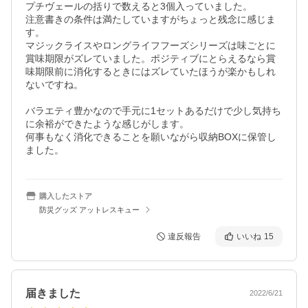
プチヴェールの括りで数えると3個入っていました。

注意書きの条件は満たしていますがちょっと残念に感じま
す。

マジックライスやロングライフフーズシリーズは味ごとに
賞味期限がズレていました。ポジティブにとらえるなら賞
味期限前に消化するときにはズレていたほうが楽かもしれ
ないですね。

バラエティ豊かなので手元に1セットあるだけで少し気持ち
に余裕ができたような感じがします。

何事もなく消化できることを願いながら収納BOXに保管し
ました。
購入したストア
防災グッズ アットレスキュー
違反報告
いいね
15
届きました
2022/6/21