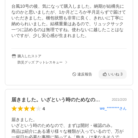
台風10号の後、気になって購入しました。納期が結構先に
なのかと思いましたが、1か月どころか半月足らずで届けて
いただきました。梱包状態も非常に良く、きれいに丁寧に
納められいました。結構重量はあるので、リュックサック
一つに詰めるのは無理ですね。使わないに越したことはな
いですが、少し安心感が生まれました。
購入したストア
防災グッズ アットレスキュー
違反報告
いいね
3
届きました。いざという時のためなので、…
2021/2/20
4
we_********
さん
届きました。

いざという時のためなので、まずは開封・確認のみ。

商品は紹介にある通り様々な種類が入っているので、万が
一何日か必要な事態に陥っても「飽き」は来なさそうで