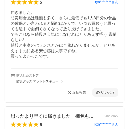
5
ryn********
さん
届きました。

防災用食品は種類も多く、さらに最低でも1人3日分の食品
の確保とか言われると悩むばかりで、いつも買おうと思っ
ても途中で面倒くさくなって放り投げてきました。

でもこれなら値段さえ気にしなければとりあえず揃う!素晴
らしい!

値段と中身のバランスとかは全然わかりませんが、とりあ
えず手元にある安心感は大事ですね。

買ってよかったです。
購入したストア
防災グッズ アットレスキュー
違反報告
いいね
7
思ったより早くに届きました 梱包も丁寧です
2020/9/22
5
kzn********
さん