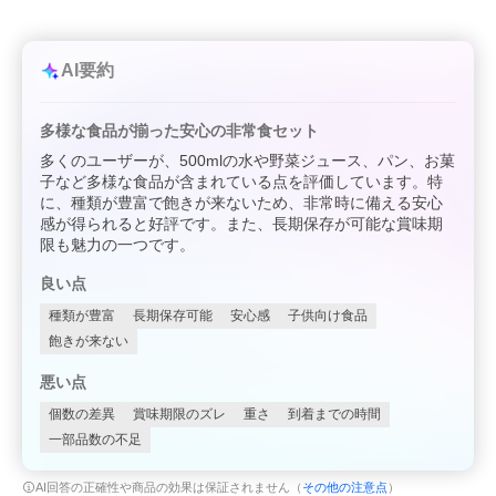
AI要約
多様な食品が揃った安心の非常食セット
多くのユーザーが、500mlの水や野菜ジュース、パン、お菓
子など多様な食品が含まれている点を評価しています。特
に、種類が豊富で飽きが来ないため、非常時に備える安心
感が得られると好評です。また、長期保存が可能な賞味期
限も魅力の一つです。
良い点
種類が豊富
長期保存可能
安心感
子供向け食品
飽きが来ない
悪い点
個数の差異
賞味期限のズレ
重さ
到着までの時間
一部品数の不足
AI回答の正確性や商品の効果は保証されません（
その他の注意点
）