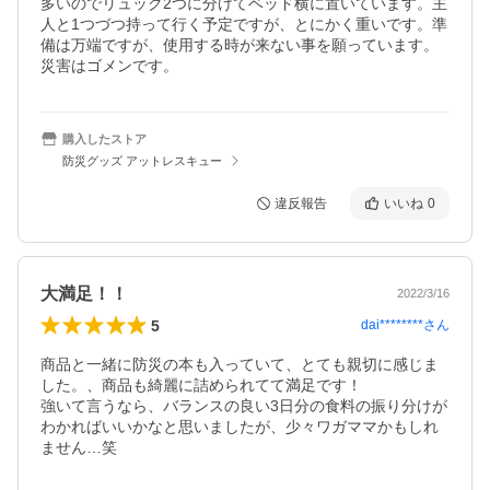
多いのでリュック2つに分けてベッド横に置いています。主
人と1つづつ持って行く予定ですが、とにかく重いです。準
備は万端ですが、使用する時が来ない事を願っています。
災害はゴメンです。
購入したストア
防災グッズ アットレスキュー
違反報告
いいね
0
大満足！！
2022/3/16
5
dai********
さん
商品と一緒に防災の本も入っていて、とても親切に感じま
した。、商品も綺麗に詰められてて満足です！

強いて言うなら、バランスの良い3日分の食料の振り分けが
わかればいいかなと思いましたが、少々ワガママかもしれ
ません…笑