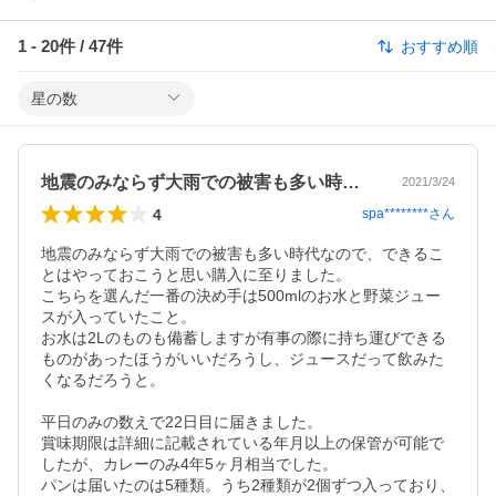
1
-
20
件 /
47
件
おすすめ順
星の数
地震のみならず大雨での被害も多い時代な…
2021/3/24
4
spa********
さん
地震のみならず大雨での被害も多い時代なので、できるこ
とはやっておこうと思い購入に至りました。

こちらを選んだ一番の決め手は500mlのお水と野菜ジュー
スが入っていたこと。

お水は2Lのものも備蓄しますが有事の際に持ち運びできる
ものがあったほうがいいだろうし、ジュースだって飲みた
くなるだろうと。

平日のみの数えで22日目に届きました。

賞味期限は詳細に記載されている年月以上の保管が可能で
したが、カレーのみ4年5ヶ月相当でした。

パンは届いたのは5種類。うち2種類が2個ずつ入っており、