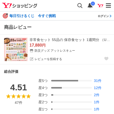
i
毎日引けるくじ 今すぐ挑戦
ログイン
商品レビュー
非常食セット 55品の 保存食セット 1週間分 （UA）（非常食レストラン シリーズ） 防災ハンドブック付 パン アルファ米 お菓子 水 防災グッズ レビュー
17,880
円
防災グッズ アットレスキュー
レビューを投稿する
総合評価
星
5
つ
31
件
4.51
星
4
つ
12
件
星
3
つ
2
件
星
2
つ
1
件
47
件
星
1
つ
1
件