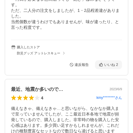
す。

ただ、二人分の注文をしましたが、1・2品程差違がありま
した。

当然個数が違うわけでもありませんが、味が違ったり、と
言った程度です。
購入したストア
防災グッズ アットレスキュー
違反報告
いいね
2
最近、地震か多いので…
2023/6/9
4
kmy********
さん
備えなきゃ、備えなきゃ…と思いながら、なかなか購入ま
で至っていませんでしたが、ここ最近日本各地で地震が頻
発しているので、購入しました。非常時の物を購入した安
心感はあります。多少買い足すかもしれませんが、これだ
けの種類豊富なセットなので数日なら凌げると思います