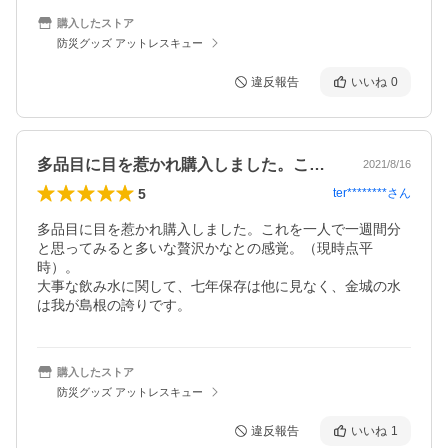
購入したストア
防災グッズ アットレスキュー
違反報告
いいね
0
多品目に目を惹かれ購入しました。これを…
2021/8/16
5
ter********
さん
多品目に目を惹かれ購入しました。これを一人で一週間分
と思ってみると多いな贅沢かなとの感覚。（現時点平
時）。

大事な飲み水に関して、七年保存は他に見なく、金城の水
は我が島根の誇りです。
購入したストア
防災グッズ アットレスキュー
違反報告
いいね
1