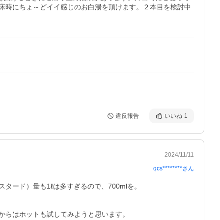
床時にちょ～どイイ感じのお白湯を頂けます。２本目を検討中
違反報告
いいね
1
2024/11/11
qcs********
さん
ド）量も1ℓは多すぎるので、700mlを。

からはホットも試してみようと思います。
