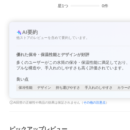
星
1
つ
0
件
AI要約
他ストアのレビューを含めて要約しています。
優れた保冷・保温性能とデザインが好評
多くのユーザーがこの水筒の保冷・保温性能に満足しており、
プルな構造や、手入れのしやすさも高く評価されています。
良い点
保冷性能
デザイン
持ち運びやすさ
手入れのしやすさ
カラー
AI回答の正確性や商品の効果は保証されません（
その他の注意点
）
ピックアップレビュー