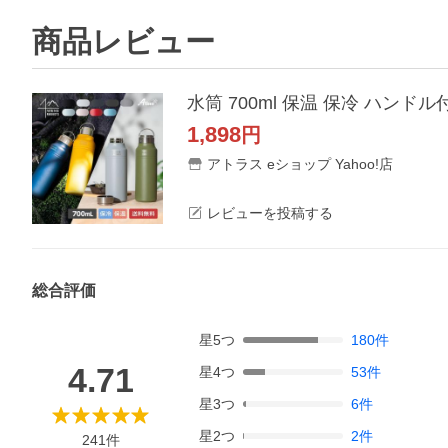
商品レビュー
1,898
円
アトラス eショップ Yahoo!店
レビューを投稿する
総合評価
星
5
つ
180
件
4.71
星
4
つ
53
件
星
3
つ
6
件
星
2
つ
2
件
241
件