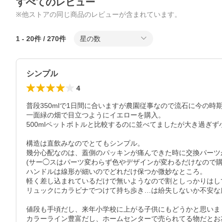
すべてのレビュー
※他ストアの同じ商品のレビューが含まれています。
1
-
20
件 /
270
件
星の数
シンプル
4
普段350mlで1日間に合いますが農園従事なので流石に今の時期
一面緑の畑で目立つようにイエローを購入。

500mlペットボトルと比較するのに並べてましたが大き過ぎず
構造は直飲みなのでとてもシンプル。

幾分心配なのは、蓋側のパッキンが痛んできた時に交換パーツ
(サー◯スはパーツ変わらず色やデザインが変わるだけなので購
ハンドルは線形が細いのでどれだけ保つか微妙なところ。

軽く差し込まれているだけで無いようなので割としっかりはし
リュックにカラビナでつけて持ち歩き…は紛失しないか不安な所
値段も手頃だし、来年小学校に上がる子供にもどうかと思いま
カラーライン豊富だし、ホームセンターで売られてる物だとお