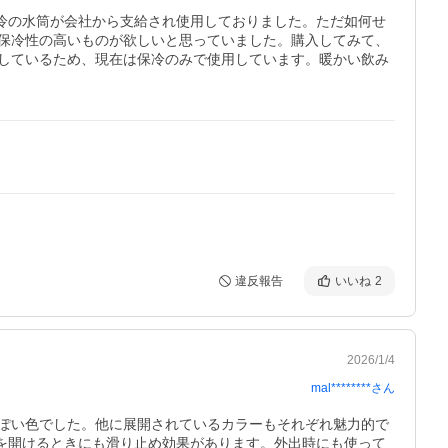
保冷の水筒が会社から支給され使用しておりました。ただ如何せ
保冷性の高いものが欲しいと思っていました。購入してみて、
しているため、現在は保冷のみで使用しています。暖かい飲み
違反報告
いいね
2
2026/1/4
mal********
さん
ぽい色でした。他に展開されているカラーもそれぞれ魅力的で
蓋を開けるときにも滑り止め効果があります。外出時にも使って