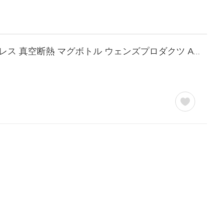
水筒 700ml 保温 保冷 ハンドル付き スクリューボトル アウトドア キャンプ 軽量 ステンレス 真空断熱 マグボトル ウェンズプロダクツ AWPB-701