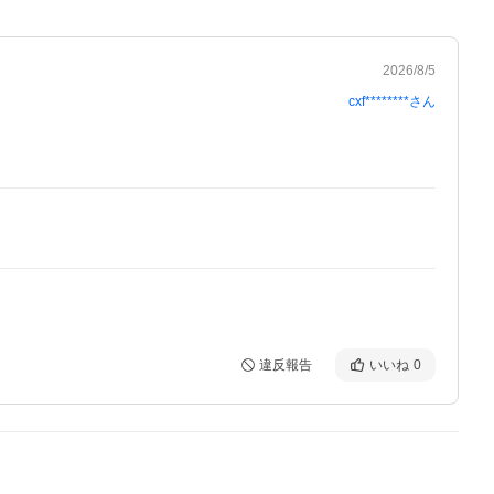
2026/8/5
cxf********
さん
違反報告
いいね
0