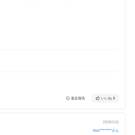
違反報告
いいね
8
2026/1/11
moc********
さん