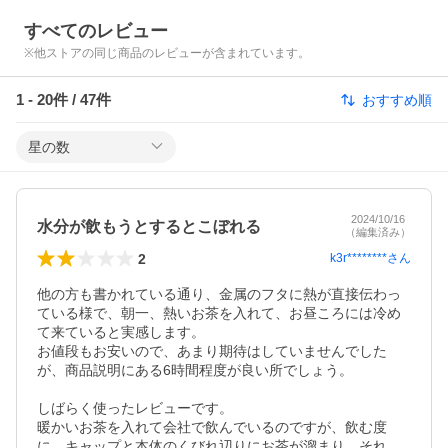
すべてのレビュー
※他ストアの同じ商品のレビューが含まれています。
1
-
20
件 /
47
件
おすすめ順
星の数
2024/10/16
水分が飲もうとするとこぼれる
（編集済み）
2
k3r********
さん
他の方も書かれている通り、金属のフタに熱が直接伝わっ
ている様で、朝一、熱いお茶を入れて、お昼ころには冷め
て来ていると実感します。

お値段もお安いので、あまり期待はしていませんでした
が、商品説明にある6時間程度が良い所でしょう。

しばらく使ったレビューです。

暖かいお茶を入れて会社で飲んでいるのですが、飲む度
に、キャップと本体のくびれ辺りにお茶が溜まり、それ