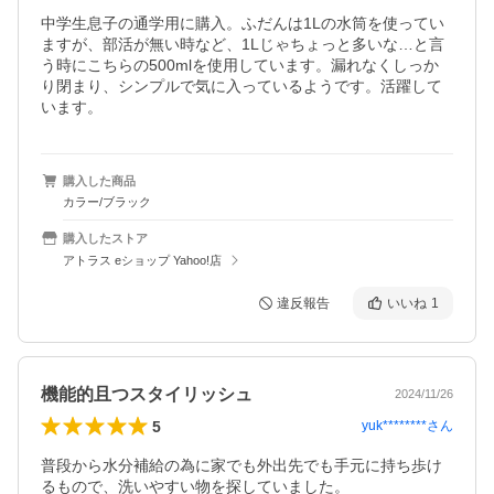
中学生息子の通学用に購入。ふだんは1Lの水筒を使ってい
ますが、部活が無い時など、1Lじゃちょっと多いな…と言
う時にこちらの500mlを使用しています。漏れなくしっか
り閉まり、シンプルで気に入っているようです。活躍して
います。
購入した商品
カラー/ブラック
購入したストア
アトラス eショップ Yahoo!店
違反報告
いいね
1
機能的且つスタイリッシュ
2024/11/26
5
yuk********
さん
普段から水分補給の為に家でも外出先でも手元に持ち歩け
るもので、洗いやすい物を探していました。
