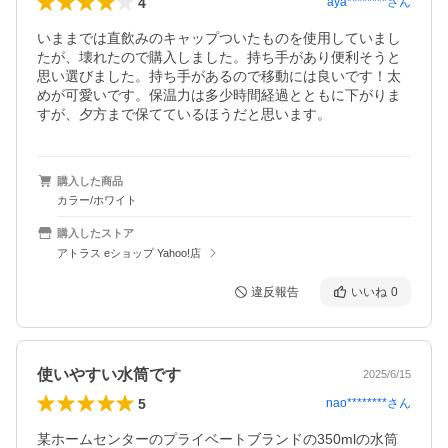
4
aya********
さん
いままでは直飲みのキャップついたものを使用していまし
たが、壊れたので購入しました。持ち手があり便利そうと
思い選びました。持ち手があるので移動には良いです！太
めが可愛いです。保温力は多少時間経過とともに下がりま
すが、夕方まで保てているほうだと思います。
購入した商品
カラー/ホワイト
購入したストア
アトラス eショップ Yahoo!店
違反報告
いいね
0
使いやすい水筒です
2025/6/15
5
nao********
さん
某ホームセンターのプライベートブランドの350mlの水筒