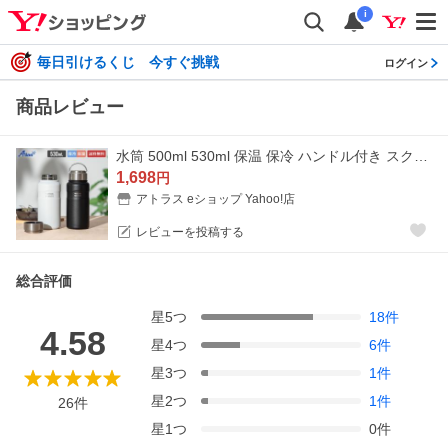
i
毎日引けるくじ 今すぐ挑戦
ログイン
商品レビュー
水筒 500ml 530ml 保温 保冷 ハンドル付き スクリューボトル アウトドア キャンプ 軽量 ステンレス 真空断熱 マグボトル ウェンズプロダクツ AWPB-500
1,698
円
アトラス eショップ Yahoo!店
レビューを投稿する
総合評価
星
5
つ
18
件
4.58
星
4
つ
6
件
星
3
つ
1
件
星
2
つ
1
件
26
件
星
1
つ
0
件