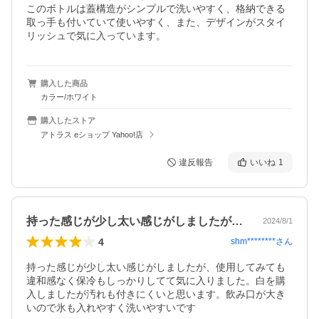
このボトルは蓋構造がシンプルで洗いやすく、格納できる
取っ手も付いていて使いやすく、また、デザインがスタイ
リッシュで気に入っています。
購入した商品
カラー/ホワイト
購入したストア
アトラス eショップ Yahoo!店
違反報告
いいね
1
持った感じが少し太い感じがしましたが、…
2024/8/1
4
shm********
さん
持った感じが少し太い感じがしましたが、使用してみても
違和感なく保冷もしっかりしてて気に入りました。白を購
入しましたが汚れも付きにくいと思います。飲み口が大き
いので氷も入れやすく洗いやすいです