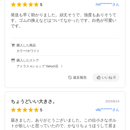
5
nul********
さん
発送も早く助かりました。頑丈そうで、強度もありそうて
す。ゴムの換えなどはついてなかったです。白色が可愛い
です。
購入した商品
カラー/ホワイト
購入したストア
アトラス eショップ Yahoo!店
違反報告
いいね
0
ちょうどいい大きさ。
2024/8/14
5
utq********
さん
届きました。ありがとうございました。この位小さなボル
トが欲しいと思っていたので、かなりちょうほうして居ま