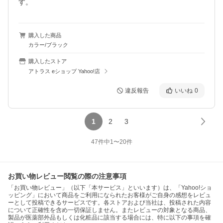
す。
購入した商品
カラー/ブラック
購入したストア
アトラス eショップ Yahoo!店
違反報告
いいね
0
1
2
3
47
件中
1
〜
20
件
お買い物レビュー閲覧の際の注意事項
「お買い物レビュー」（以下「本サービス」といいます）は、「Yahoo!ショ
ッピング」において商品をご利用になられたお客様がご自身の感想をレビュ
ーとして投稿できるサービスです。各ストアおよび当社は、投稿された内容
について正確性を含め一切保証しません。またレビューの対象となる商品、
製品が医薬部外品もしくは化粧品に該当する場合には、特に以下の事項を確