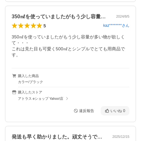
350㎖を使っていましたがもう少し容量…
2024/8/5
5
kaz********
さん
350㎖を使っていましたがもう少し容量が多い物が欲しく
て・・・

これは見た目も可愛く500㎖とシンプルでとても用商品で
購入した商品
カラー/ブラック
購入したストア
アトラス eショップ Yahoo!店
違反報告
いいね
0
発送も早く助かりました。頑丈そうで、強…
2025/12/15