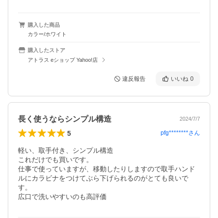
購入した商品
カラー/ホワイト
購入したストア
アトラス eショップ Yahoo!店
違反報告
いいね
0
長く使うならシンプル構造
2024/7/7
5
pfg********
さん
軽い、取手付き、シンプル構造

これだけでも買いです。

仕事で使っていますが、移動したりしますので取手ハンド
ルにカラビナをつけてぶら下げられるのがとても良いで
す。

広口で洗いやすいのも高評価