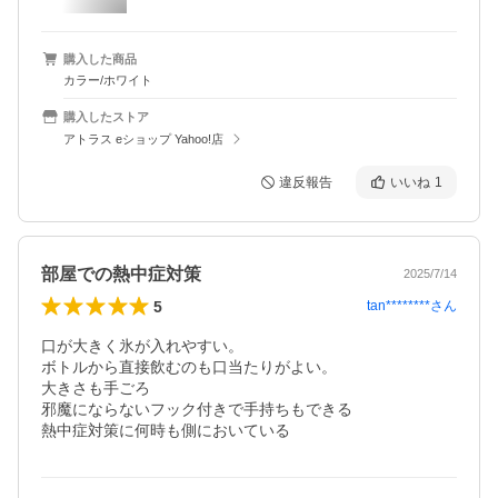
購入した商品
カラー/ホワイト
購入したストア
アトラス eショップ Yahoo!店
違反報告
いいね
1
部屋での熱中症対策
2025/7/14
5
tan********
さん
口が大きく氷が入れやすい。

ボトルから直接飲むのも口当たりがよい。

大きさも手ごろ

邪魔にならないフック付きで手持ちもできる

熱中症対策に何時も側においている