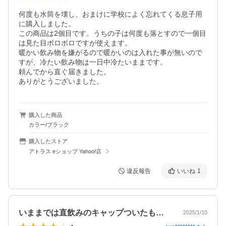
何度も水筒を壊し、おまけに学校によく忘れてくる息子用
に購入しました。

この商品は2個目です。うちの子は何度も落とすので一個目
は見た目ボロボロですが使えます。

暖かい飲み物を嫌がるので暖かいのは入れた事が無いので
すが、冷たい飲み物は一日中冷たいままです。

頼んでから直ぐ届きました。

ありがとうございました。
購入した商品
カラー/ブラック
購入したストア
アトラス eショップ Yahoo!店
違反報告
いいね
1
いままでは直飲みのキャップついたものを…
2025/1/10