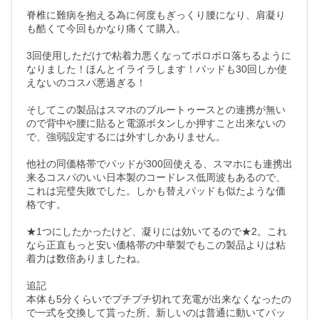
脊椎に難病を抱える為に何度もぎっくり腰になり、肩凝り
も酷くて今回もかなり痛くて購入。

3回使用しただけで粘着力悪くなってポロポロ落ちるように
なりました！ほんとイライラします！パッドも30回しか使
えないのコスパ悪過ぎる！

そしてこの製品はスマホのブルートゥースとの連携が無い
ので背中や腰に貼ると電源ボタンしか押すこと出来ないの
で、強弱設定するには外すしかありません。

他社の同価格帯でパッドが300回使える、スマホにも連携出
来るコスパのいい日本製のコードレス低周波もあるので、
これは完璧失敗でした。しかも替えパッドも似たような価
格です。

★1つにしたかったけど、凝りには効いてるので★2。これ
なら正直もっと安い価格帯の中華製でもこの製品よりは粘
着力は数倍ありましたね。

追記

本体も5分くらいでプチプチ切れて充電が出来なくなったの
で一式を交換して貰った所、新しいのは普通に動いてパッ