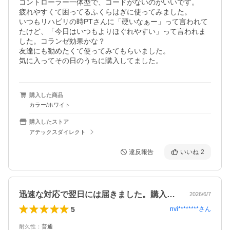
コントローラー一体型で、コードがないのがいいです。

疲れやすくて困ってるふくらはぎに使ってみました。

いつもリハビリの時PTさんに「硬いなぁー」って言われて
たけど、「今日はいつもよりほぐれやすい」って言われま
した。コランゼ効果かな？

友達にも勧めたくて使ってみてもらいました。

気に入ってその日のうちに購入してました。
購入した商品
カラー/ホワイト
購入したストア
アテックスダイレクト
違反報告
いいね
2
迅速な対応で翌日には届きました。購入の…
2026/6/7
5
nvi********
さん
耐久性
：
普通