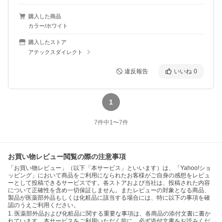
購入した商品
カラー/ホワイト
購入したストア
アテックスダイレクト
違反報告
いいね
0
1
7
件中
1
〜
7
件
お買い物レビュー閲覧の際の注意事項
「お買い物レビュー」（以下「本サービス」といいます）は、「Yahoo!ショ
ッピング」において商品をご利用になられたお客様がご自身の感想をレビュ
ーとして投稿できるサービスです。各ストアおよび当社は、投稿された内容
について正確性を含め一切保証しません。またレビューの対象となる商品、
製品が医薬部外品もしくは化粧品に該当する場合には、特に以下の事項を確
認のうえご利用ください。
1. 医薬部外品および化粧品に関する重要な事項は、各商品の添付文書に書か
れています。本サービスをご利用いただく前に、必ず添付文書をお読みくだ