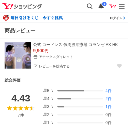
i
毎日引けるくじ 今すぐ挑戦
ログイン
商品レビュー
公式 コードレス 低周波治療器 コランゼ AX-HK940 ルルド 公式 低周波 マッサージ 首 肩こり コリ 軽量 小型 血行促進 充電式 爆買
9,900
円
アテックスダイレクト
レビューを投稿する
総合評価
星
5
つ
4
件
4.43
星
4
つ
2
件
星
3
つ
1
件
星
2
つ
0
件
7
件
星
1
つ
0
件