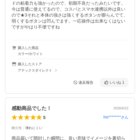
ドの粘着力も強かったので、初期不良だったみたいです。
今は普通に使えてるので、コスパとスマホ連携以外は良い
ので★3それと本体の強さは強くするボタンが膨らんでて、
弱くするボタンは凹んでます。一応操作は出来なくはない
ですがやはり不便ですね
購入した商品
カラー/ホワイト
購入したストア
アテックスダイレクト
違反報告
いいね
1
感動商品でした！
2026/6/22
5
his********
さん
耐久性
：
壊れにくい
商品届いて開封した瞬間に、良い意味でイメージを裏切ら