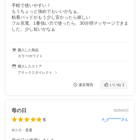
手軽で使いやすい！

もうちょっと強めでもいいかなぁ。

粘着パッドがもう少し安かったら嬉しい

フル充電、1番強い力で使ったら、30分弱マッサージできま
した。少し短いかなぁ
購入した商品
カラー/ホワイト
購入したストア
アテックスダイレクト
違反報告
いいね
1
母の日
2026/6/23
5
n_y********
さん
耐久性
：
普通