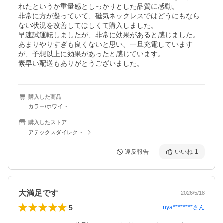
れたというか重量感としっかりとした品質に感動。

非常に方が凝っていて、磁気ネックレスではどうにもなら
ない状況を改善してほしくて購入しました。

早速試運転しましたが、非常に効果があると感じました。

あまりやりすぎも良くないと思い、一旦充電しています
が、予想以上に効果があったと感じています。

素早い配送もありがとうございました。
購入した商品
カラー/ホワイト
購入したストア
アテックスダイレクト
違反報告
いいね
1
大満足です
2026/5/18
5
nya********
さん