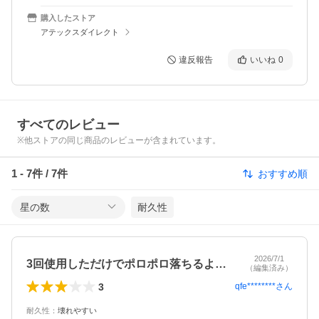
購入したストア
アテックスダイレクト
違反報告
いいね
0
すべてのレビュー
※他ストアの同じ商品のレビューが含まれています。
1
-
7
件 /
7
件
おすすめ順
星の数
耐久性
2026/7/1
3回使用しただけでポロポロ落ちるように。
（編集済み）
3
qfe********
さん
耐久性
：
壊れやすい