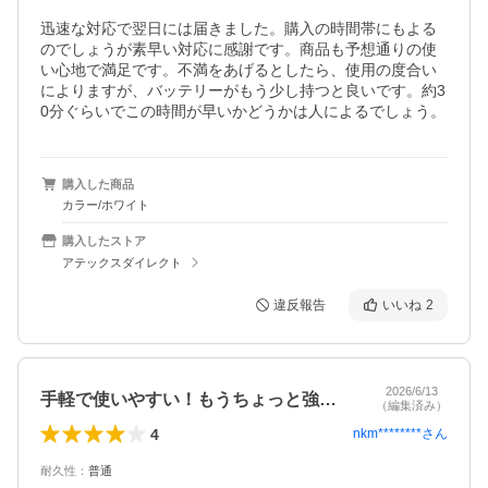
迅速な対応で翌日には届きました。購入の時間帯にもよる
のでしょうが素早い対応に感謝です。商品も予想通りの使
い心地で満足です。不満をあげるとしたら、使用の度合い
によりますが、バッテリーがもう少し持つと良いです。約3
0分ぐらいでこの時間が早いかどうかは人によるでしょう。
購入した商品
カラー/ホワイト
購入したストア
アテックスダイレクト
違反報告
いいね
2
2026/6/13
手軽で使いやすい！もうちょっと強めでも…
（編集済み）
4
nkm********
さん
耐久性
：
普通