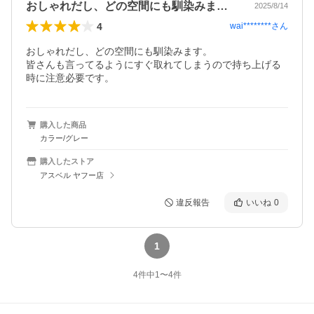
おしゃれだし、どの空間にも馴染みます。…
2025/8/14
4
wai********
さん
おしゃれだし、どの空間にも馴染みます。

皆さんも言ってるようにすぐ取れてしまうので持ち上げる
時に注意必要です。
購入した商品
カラー/グレー
購入したストア
アスベル ヤフー店
違反報告
いいね
0
1
4
件中
1
〜
4
件