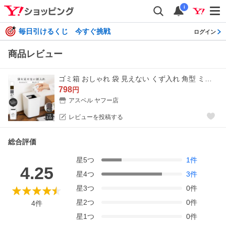
i
毎日引けるくじ 今すぐ挑戦
ログイン
商品レビュー
ゴミ箱 おしゃれ 袋 見えない くず入れ 角型 ミニ 2.0L アスベル ルクレールCV ダストボックス 屑入れ リビング 洗面 卓上 トイレ ごみ箱
798
円
アスベル ヤフー店
レビューを投稿する
総合評価
星
5
つ
1
件
4.25
星
4
つ
3
件
星
3
つ
0
件
星
2
つ
0
件
4
件
星
1
つ
0
件