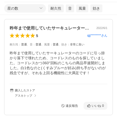
星の数
耐久性
音
風量
効き
昨年まで使用していたサーキュレーターの…
2022/6/1
5
qjj********
さん
耐久性
：
普通
、
音
：
普通
、
風量
：
普通
、
効き
：
非常に良い
昨年まで使用していたサーキュレーターのコードに引っ掛
かり落下で壊れたため、コードレスのものを探していまし
た。コードレスかつ360°回転のこちらの商品早速開封しま
した。白1色なのと(くすみブルーが好み)持ち手がないのが
残念ですが、それを上回る機能性に大満足です！
購入したストア
アスカトップ
違反報告
いいね
0