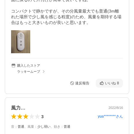
コンパクトで静かですが、その分風量最大でも普通(3m離
れた場所で少し風を感じる程度)のため、風量を期待する場
合はもっと大きいものが良いと思います。
購入したストア
ラッキームーブ
違反報告
いいね
8
風力…
2022/8/16
3
yua********
さん
音
：
普通
、
風量
：
少し弱い
、
効き
：
普通