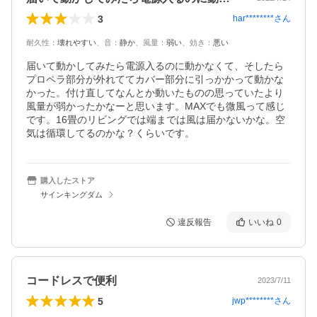
3
har********
さん
耐久性
：
壊れやすい
、
音
：
静か
、
風量
：
弱い
、
効き
：
悪い
届いて動かしてみたら電源入るのに動かなくて、そしたら
プロペラ部分が外れててカバー部分に引っかかって動かな
かった。付け直してなんとか動いたものの思っていたより
風量が弱かったかなーと思います。MAXでも微風って感じ
です。16畳のリビングでは端までは風は届かないかな。空
気は循環してるのかな？くらいです。
購入したストア
サインキングダム
違反報告
いいね
0
コードレスで便利
2023/7/11
5
jwp********
さん