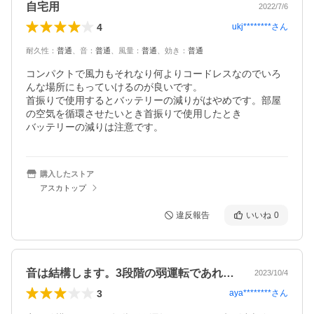
自宅用
2022/7/6
4
ukj********
さん
耐久性
：
普通
、
音
：
普通
、
風量
：
普通
、
効き
：
普通
コンパクトで風力もそれなり何よりコードレスなのでいろ
んな場所にもっていけるのが良いです。

首振りで使用するとバッテリーの減りがはやめです。部屋
の空気を循環させたいとき首振りで使用したとき

バッテリーの減りは注意です。
購入したストア
アスカトップ
違反報告
いいね
0
音は結構します。3段階の弱運転であれば…
2023/10/4
3
aya********
さん