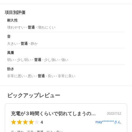
項目別評価
耐久性
壊れやすい
普通
壊れにくい
音
大きい
普通
静か
風量
弱い
少し弱い
普通
少し強い
強い
効き
非常に悪い
悪い
普通
良い
非常に良い
ピックアップレビュー
充電が３時間くらいで切れてしまうのが残…
2022/7/12
4
may********
さん