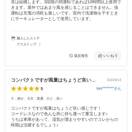
音は結構します。3段階の弱運転であれば10時間以上使用で
きます。屋外ではあまり風を感じることはできません。強
運転は充電の消耗も激しいです。室内で洗濯物を干すとき
にサーキュレーターとして使用しています。
購入したストア
アスカトップ
違反報告
いいね
0
コンパクトですが風量はちょうど良い感じ…
2022/6/13
5
kyo********
さん
音
：
静か
、
風量
：
普通
、
効き
：
良い
コンパクトですが風量はちょうど良い感じです！

コードレスなので色んな所に持ち運べて重宝します♪

うちは車庫があって、湿気が溜まりやすいのでコレからの
時期は活躍するでしょう♪