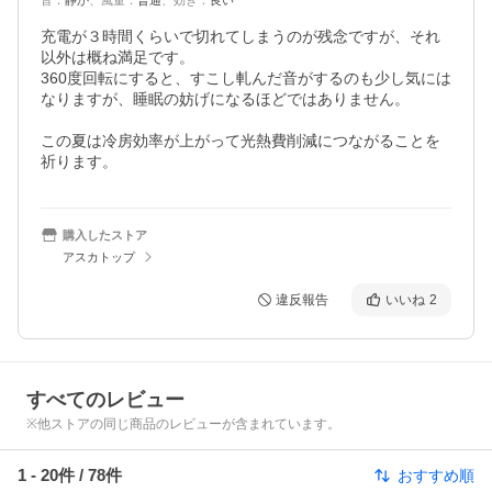
音
：
静か
、
風量
：
普通
、
効き
：
良い
充電が３時間くらいで切れてしまうのが残念ですが、それ
以外は概ね満足です。

360度回転にすると、すこし軋んだ音がするのも少し気には
なりますが、睡眠の妨げになるほどではありません。

この夏は冷房効率が上がって光熱費削減につながることを
祈ります。
購入したストア
アスカトップ
違反報告
いいね
2
すべてのレビュー
※他ストアの同じ商品のレビューが含まれています。
1
-
20
件 /
78
件
おすすめ順