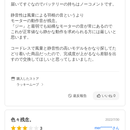
届いてすぐなのでバッテリーの持ちはノーコメントです。

静音性は風量による羽根の音というより

モーターの動作音が残念。

『ジー』と最弱でも結構なモーターの音が常にあるので

これが正常値なら静かな動作を求められる方には厳しいと
思います。

コードレスで風量と静音性の高いモデルをかなり探してた
どり着いた商品だったので、完成度が上がるなら差額を出
すので交換してほしいと思ってしまいました。
購入したストア
ラッキームーブ
違反報告
いいね
0
色々残念。
2022/7/30
3
mer********
さん