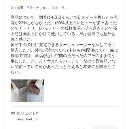
音
：
普通
、
風量
：
少し強い
、
効き
：
良い
商品について。到着後4日目くらいで初スイッチ押したら充
電が22%しかなかった。(80%以上のレビューが多々あった
のでガッカリ。)バッテリーの残数表示が明る過ぎるので寝
る時は画面上にかけて使用している。風は弱風でも意外と
強く感じた。

留守中の犬用に充電できるサーキュレーターを探して今回
購入したが、外箱が潰れていて(中箱も)宅配便の人と一緒に
確認で開け、商品がない空間の所だったのでそのまま使う
事にした。が、よく考えたらバッテリーなので長時間いな
い間使っていて何かあったらと考えると本来の意味をなさ
ない…
購入したストア
Green Park