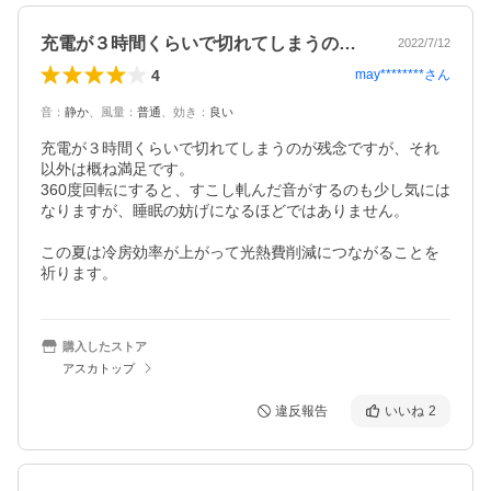
充電が３時間くらいで切れてしまうのが残…
2022/7/12
4
may********
さん
音
：
静か
、
風量
：
普通
、
効き
：
良い
充電が３時間くらいで切れてしまうのが残念ですが、それ
以外は概ね満足です。

360度回転にすると、すこし軋んだ音がするのも少し気には
なりますが、睡眠の妨げになるほどではありません。

この夏は冷房効率が上がって光熱費削減につながることを
祈ります。
購入したストア
アスカトップ
違反報告
いいね
2