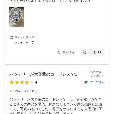
たもう一台追加するときにはこちらでお願いします。
購入したストア
ラッキームーブ
違反報告
いいね
11
2022/6/8
バッテリーが大容量のコードレスで、上下…
（編集済み）
4
qkl********
さん
音
：
静か
、
風量
：
普通
バッテリーが大容量のコードレスで、上下の首振りができ
るこちらの商品を購入。付属のリモコンが商品画像とは違
って、写真のものでした。電源をオフにすると自動的に正
面に戻るので片付けが簡単で良いですね。
