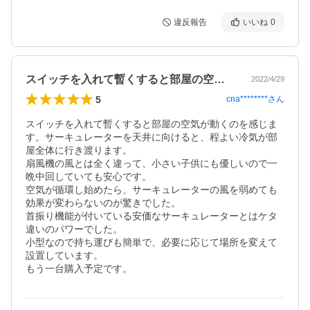
違反報告
いいね
0
スイッチを入れて暫くすると部屋の空気が…
2022/4/29
5
cna********
さん
スイッチを入れて暫くすると部屋の空気が動くのを感じま
す。サーキュレーターを天井に向けると、程よい冷気が部
屋全体に行き渡ります。

扇風機の風とは全く違って、小さい子供にも優しいので一
晩中回していても安心です。

空気が循環し始めたら、サーキュレーターの風を弱めても
効果が変わらないのが驚きでした。

首振り機能が付いている安価なサーキュレーターとはケタ
違いのパワーでした。

小型なので持ち運びも簡単で、必要に応じて場所を変えて
設置しています。

もう一台購入予定です。