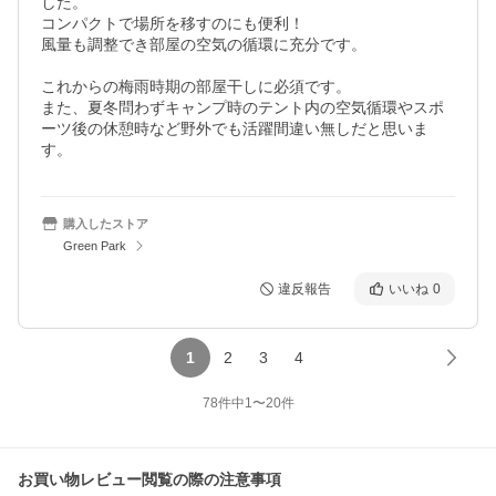
した。

コンパクトで場所を移すのにも便利！

風量も調整でき部屋の空気の循環に充分です。

これからの梅雨時期の部屋干しに必須です。

また、夏冬問わずキャンプ時のテント内の空気循環やスポ
ーツ後の休憩時など野外でも活躍間違い無しだと思いま
す。
購入したストア
Green Park
違反報告
いいね
0
1
2
3
4
78
件中
1
〜
20
件
お買い物レビュー閲覧の際の注意事項