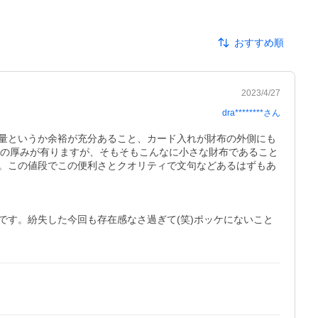
おすすめ順
2023/4/27
dra********
さん
量というか余裕が充分あること、カード入れが財布の外側にも
財布の厚みが有りますが、そもそもこんなに小さな財布であること
。この値段でこの便利さとクオリティで文句などあるはずもあ
す。紛失した今回も存在感なさ過ぎて(笑)ポッケにないこと