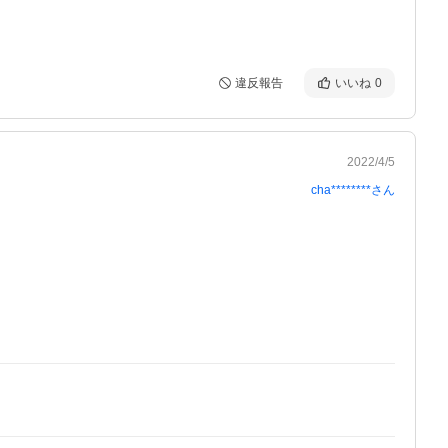
違反報告
いいね
0
2022/4/5
cha********
さん