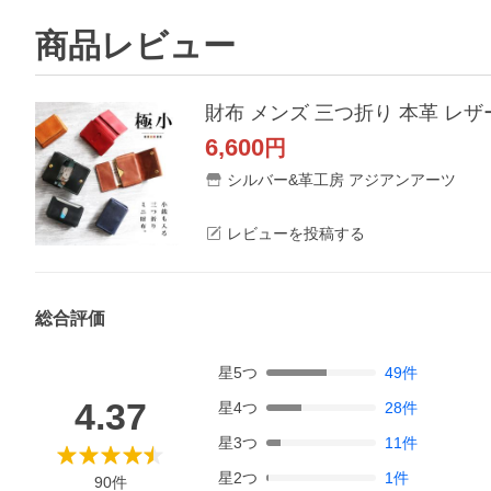
商品レビュー
財布 メンズ 三つ折り 本革 レザ
6,600
円
シルバー&革工房 アジアンアーツ
レビューを投稿する
総合評価
星
5
つ
49
件
4.37
星
4
つ
28
件
星
3
つ
11
件
星
2
つ
1
件
90
件