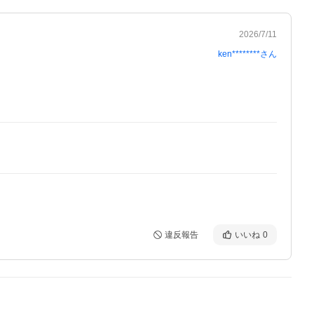
2026/7/11
ken********
さん
違反報告
いいね
0