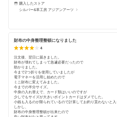
購入したストア
シルバー&革工房 アジアンアーツ
財布の中身整理整頓になりました
4
注文後、翌日に届きました。

財布が壊れてしまって急遽必要だったので

助かりました。

今まで2つ折りを使用していましたが

電子マネーを活用し始めたので

ミニ財布に変えてみました。

今までの半分サイズ。

中身の入れ替えで、カード類はいいのですが

少しでもサイズが大きいポイントカードはダメでした。

小銭も入るのが限られているので計算してお釣り貰わないと入
しかし、

財布の中身整理整頓が出来たので

良い財布だなと思ってます。