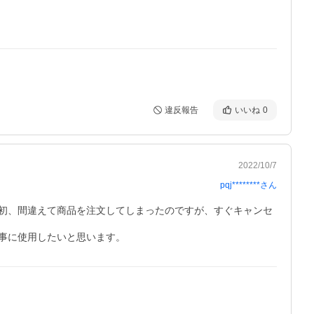
違反報告
いいね
0
2022/10/7
pqj********
さん
初、間違えて商品を注文してしまったのですが、すぐキャンセ
事に使用したいと思います。