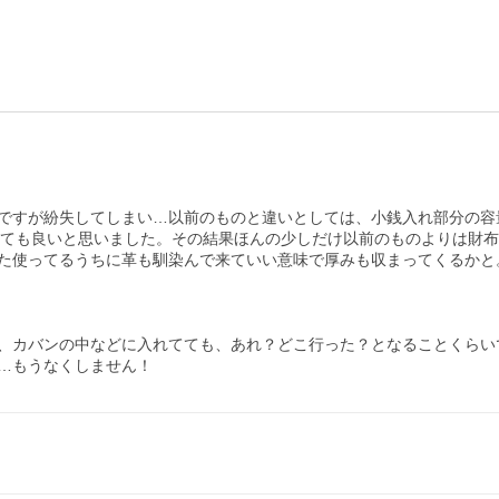
ですが紛失してしまい…以前のものと違いとしては、小銭入れ部分の容
が、とても良いと思いました。その結果ほんの少しだけ以前のものよりは
た使ってるうちに革も馴染んで来ていい意味で厚みも収まってくるかと
、カバンの中などに入れてても、あれ？どこ行った？となることくらいで