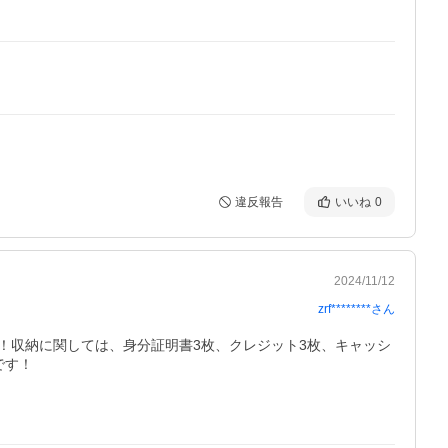
違反報告
いいね
0
2024/11/12
zrf********
さん
！収納に関しては、身分証明書3枚、クレジット3枚、キャッシ
す！
