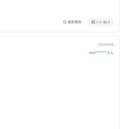
違反報告
いいね
1
2023/4/25
nou********
さん