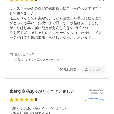
ウィスキー好きの義父の還暦祝いにこちらのお店で注文さ
せて頂きました。

仕上がりがとても素敵で、しかも注文から手元に届くまで
がとっても早い！お祝いまで日にちに余裕はありました
が、やはり早く届いた方があんしんなので(*^_^*)

欲を言えば、それぞれのメッセージを入力した後に、イメ
ージだけでも確認出来たら嬉しいなー、と思います。
購入したストア
名入れプレゼント工房アートテック
違反報告
いいね
0
2016/10/22
素敵な商品ありがとうございました
（編集済み）
5
ju_********
さん
迅速な対応ありがとうございました。

大変良い買い物ができました。
