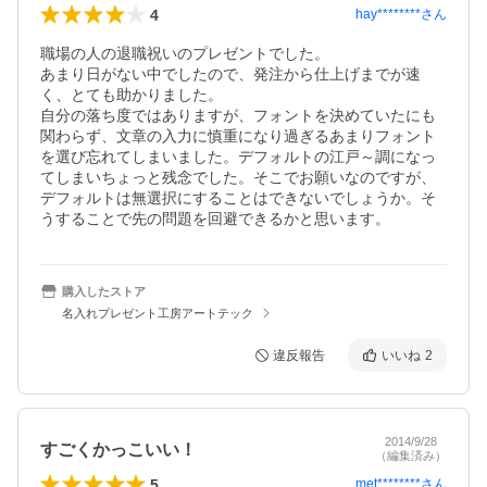
4
hay********
さん
職場の人の退職祝いのプレゼントでした。

あまり日がない中でしたので、発注から仕上げまでが速
く、とても助かりました。

自分の落ち度ではありますが、フォントを決めていたにも
関わらず、文章の入力に慎重になり過ぎるあまりフォント
を選び忘れてしまいました。デフォルトの江戸～調になっ
てしまいちょっと残念でした。そこでお願いなのですが、
デフォルトは無選択にすることはできないでしょうか。そ
うすることで先の問題を回避できるかと思います。
購入したストア
名入れプレゼント工房アートテック
違反報告
いいね
2
2014/9/28
すごくかっこいい！
（編集済み）
5
met********
さん