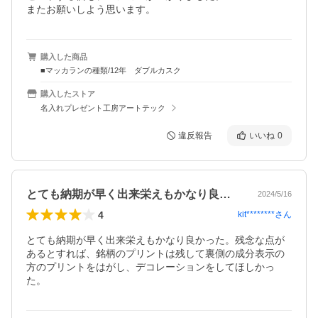
またお願いしよう思います。
購入した商品
■マッカランの種類/12年 ダブルカスク
購入したストア
名入れプレゼント工房アートテック
違反報告
いいね
0
とても納期が早く出来栄えもかなり良かっ…
2024/5/16
4
kit********
さん
とても納期が早く出来栄えもかなり良かった。残念な点が
あるとすれば、銘柄のプリントは残して裏側の成分表示の
方のプリントをはがし、デコレーションをしてほしかっ
た。