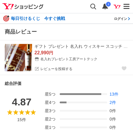
i
毎日引けるくじ 今すぐ挑戦
ログイン
商品レビュー
ギフト プレゼント 名入れ ウィスキー スコッチ シングルモルトウイスキー ザ・マッカラン12年 700ml 40度 ウヰスキー 結婚祝い 誕生日 爆買
22,990
円
名入れプレゼント工房アートテック
レビューを投稿する
総合評価
星
5
つ
13
件
4.87
星
4
つ
2
件
星
3
つ
0
件
星
2
つ
0
件
15
件
星
1
つ
0
件