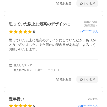
違反報告
いいね
0
2016/10/18
思っていた以上に最高のデザインにしてい…
（編集済み）
5
hry********
さん
思っていた以上に最高のデザインにしていただき、ありが
とうございました。また何かの記念日があれば、よろしく
お願いいたします。
購入したストア
名入れプレゼント工房アートテック
違反報告
いいね
0
定年祝い
2024/7/9
5
dun********
さん