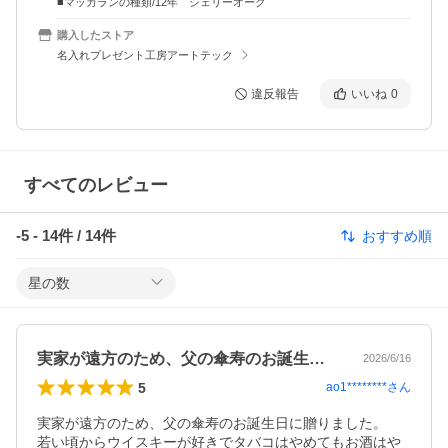
■マッカランの種類/12年 シェリーオーク
購入したストア
名入れプレゼント工房アートテック
違反報告
いいね
0
すべてのレビュー
-5
-
14
件 /
14
件
おすすめ順
星の数
実家が遠方のため、父の傘寿のお誕生日に…
2026/6/16
5
ao1********
さん
実家が遠方のため、父の傘寿のお誕生日に贈りました。

若い頃からウイスキーが好きでタバコはやめてもお酒はや