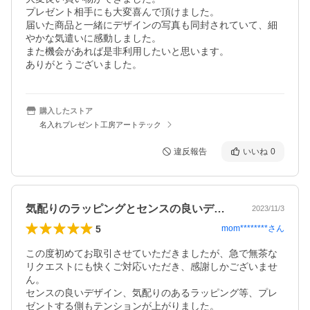
プレゼント相手にも大変喜んで頂けました。

届いた商品と一緒にデザインの写真も同封されていて、細
やかな気遣いに感動しました。

また機会があれば是非利用したいと思います。

ありがとうございました。
購入したストア
名入れプレゼント工房アートテック
違反報告
いいね
0
気配りのラッピングとセンスの良いデザイン
2023/11/3
5
mom********
さん
この度初めてお取引させていただきましたが、急で無茶な
リクエストにも快くご対応いただき、感謝しかございませ
ん。

センスの良いデザイン、気配りのあるラッピング等、プレ
ゼントする側もテンションが上がりました。
