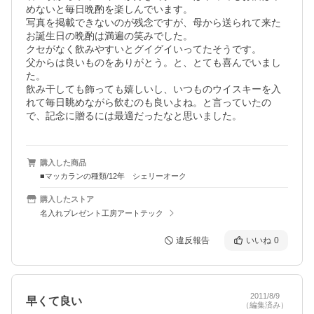
めないと毎日晩酌を楽しんでいます。

写真を掲載できないのが残念ですが、母から送られて来た
お誕生日の晩酌は満遍の笑みでした。

クセがなく飲みやすいとグイグイいってたそうです。

父からは良いものをありがとう。と、とても喜んでいまし
た。

飲み干しても飾っても嬉しいし、いつものウイスキーを入
れて毎日眺めながら飲むのも良いよね。と言っていたの
で、記念に贈るには最適だったなと思いました。
購入した商品
■マッカランの種類/12年 シェリーオーク
購入したストア
名入れプレゼント工房アートテック
違反報告
いいね
0
2011/8/9
早くて良い
（編集済み）