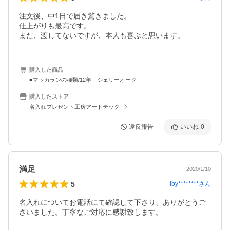
注文後、中1日で届き驚きました。

仕上がりも最高です。

まだ、渡してないですが、本人も喜ぶと思います。
購入した商品
■マッカランの種類/12年 シェリーオーク
購入したストア
名入れプレゼント工房アートテック
違反報告
いいね
0
満足
2020/1/10
5
lby********
さん
名入れについてお電話にて確認して下さり、ありがとうご
ざいました。丁寧なご対応に感謝致します。