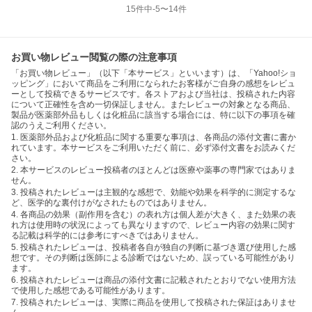
15
件中
-5
〜
14
件
お買い物レビュー閲覧の際の注意事項
「お買い物レビュー」（以下「本サービス」といいます）は、「Yahoo!ショ
ッピング」において商品をご利用になられたお客様がご自身の感想をレビュ
ーとして投稿できるサービスです。各ストアおよび当社は、投稿された内容
について正確性を含め一切保証しません。またレビューの対象となる商品、
製品が医薬部外品もしくは化粧品に該当する場合には、特に以下の事項を確
認のうえご利用ください。
1. 医薬部外品および化粧品に関する重要な事項は、各商品の添付文書に書か
れています。本サービスをご利用いただく前に、必ず添付文書をお読みくだ
さい。
2. 本サービスのレビュー投稿者のほとんどは医療や薬事の専門家ではありま
せん。
3. 投稿されたレビューは主観的な感想で、効能や効果を科学的に測定するな
ど、医学的な裏付けがなされたものではありません。
4. 各商品の効果（副作用を含む）の表れ方は個人差が大きく、また効果の表
れ方は使用時の状況によっても異なりますので、レビュー内容の効果に関す
る記載は科学的には参考にすべきではありません。
5. 投稿されたレビューは、投稿者各自が独自の判断に基づき選び使用した感
想です。その判断は医師による診断ではないため、誤っている可能性があり
ます。
6. 投稿されたレビューは商品の添付文書に記載されたとおりでない使用方法
で使用した感想である可能性があります。
7. 投稿されたレビューは、実際に商品を使用して投稿された保証はありませ