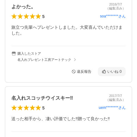
2016/7/7
よかった。
（編集済み）
5
soa********
さん
旅立つ先輩へプレゼントしました。大変喜んでいただけま
した。
購入したストア
名入れプレゼント工房アートテック
違反報告
いいね
0
2017/7/7
名入れスコッチウイスキー‼
（編集済み）
5
uem********
さん
送った相手から、凄い評価でした‼贈って良かった‼