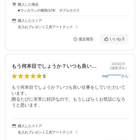
購入した商品
■マッカランの種類/12年 ダブルカスク
購入したストア
名入れプレゼント工房アートテック
違反報告
いいね
0
2016/2/3
もう何本目でしょうか？いつも良い仕事を…
（編集済み）
5
sup********
さん
もう何本目でしょうか？いつも良い仕事をしていただいて
います。

贈るたびに非常に好評なので、もうしばらくお世話になろ
うと思います。
購入したストア
名入れプレゼント工房アートテック