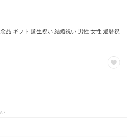
退職 還暦祝い プレゼント 名入れ 2026 焼酎 芋 or 麦 選べる 俺の焼酎 720ml 900ml 酒 記念品 ギフト 誕生祝い 結婚祝い 男性 女性 還暦祝い 爆買
良い