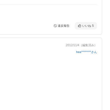
違反報告
いいね
5
2012/11/4
（編集済み）
hea********
さん