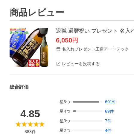
商品レビュー
6,050
円
名入れプレゼント工房アートテック
レビューを投稿する
総合評価
星
5
つ
601
件
4.85
星
4
つ
69
件
星
3
つ
7
件
星
2
つ
4
件
683
件