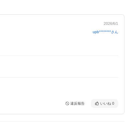
2026/6/1
upb********
さん
違反報告
いいね
0