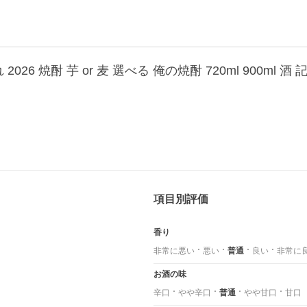
項目別評価
香り
非常に悪い
悪い
普通
良い
非常に
お酒の味
辛口
やや辛口
普通
やや甘口
甘口