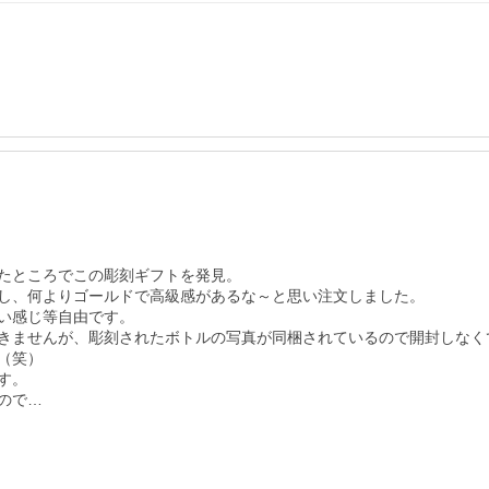
たところでこの彫刻ギフトを発見。

し、何よりゴールドで高級感があるな～と思い注文しました。

い感じ等自由です。

きませんが、彫刻されたボトルの写真が同梱されているので開封しなくて
笑）

。

で…
