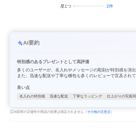
星
1
つ
2
件
AI要約
特別感のあるプレゼントとして高評価
多くのユーザーが、名入れやメッセージの彫刻が特別感を演出
また、迅速な配送や丁寧な梱包も多くのレビューで言及されて
良い点
名入れの特別感
迅速な配送
丁寧なラッピング
仕上がりの写真同
AI回答の正確性や商品の効果は保証されません（
その他の注意点
）