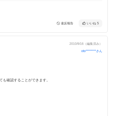
違反報告
いいね
5
2010/9/16
（編集済み）
oto********
さん
も確認することができます。
