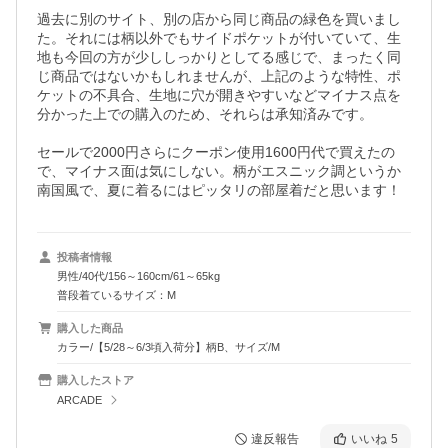
過去に別のサイト、別の店から同じ商品の緑色を買いまし
た。それには柄以外でもサイドポケットが付いていて、生
地も今回の方が少ししっかりとしてる感じで、まったく同
じ商品ではないかもしれませんが、上記のような特性、ポ
ケットの不具合、生地に穴が開きやすいなどマイナス点を
分かった上での購入のため、それらは承知済みです。

セールで2000円さらにクーポン使用1600円代で買えたの
で、マイナス面は気にしない。柄がエスニック調というか
南国風で、夏に着るにはピッタリの部屋着だと思います！
投稿者情報
男性/40代/156～160cm/61～65kg
普段着ているサイズ：M
購入した商品
カラー/【5/28～6/3頃入荷分】柄B、サイズ/M
購入したストア
ARCADE
違反報告
いいね
5