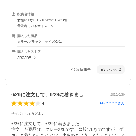
投稿者情報
女性/20代/161～165cm/81～85kg
普段着ているサイズ：3L
購入した商品
カラー/ブラック、サイズ/2XL
購入したストア
ARCADE
違反報告
いいね
2
6/26に注文して、6/29に着きまし…
2020/6/30
4
sev********
さん
サイズ
：
ちょうどよい
6/26に注文して、6/29に着きました。

注文した商品は、グレー2XLです、普段はLなのですが、ダ
ボっと着たかったのと少し小さめということだったので、2