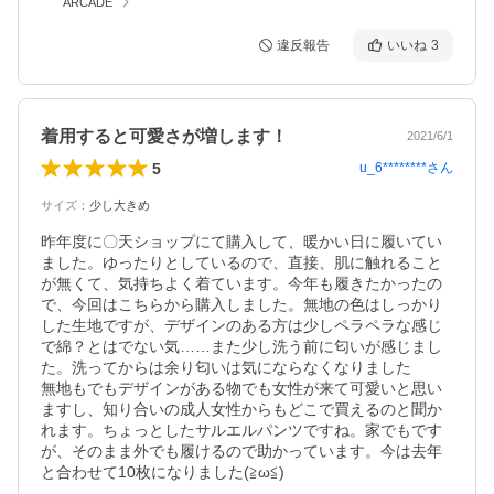
ARCADE
違反報告
いいね
3
着用すると可愛さが増します！
2021/6/1
5
u_6********
さん
サイズ
：
少し大きめ
昨年度に〇天ショップにて購入して、暖かい日に履いてい
ました。ゆったりとしているので、直接、肌に触れること
が無くて、気持ちよく着ています。今年も履きたかったの
で、今回はこちらから購入しました。無地の色はしっかり
した生地ですが、デザインのある方は少しペラペラな感じ
で綿？とはでない気……また少し洗う前に匂いが感じまし
た。洗ってからは余り匂いは気にならなくなりました

無地もでもデザインがある物でも女性が来て可愛いと思い
ますし、知り合いの成人女性からもどこで買えるのと聞か
れます。ちょっとしたサルエルパンツですね。家でもです
が、そのまま外でも履けるので助かっています。今は去年
と合わせて10枚になりました(≧ω≦)