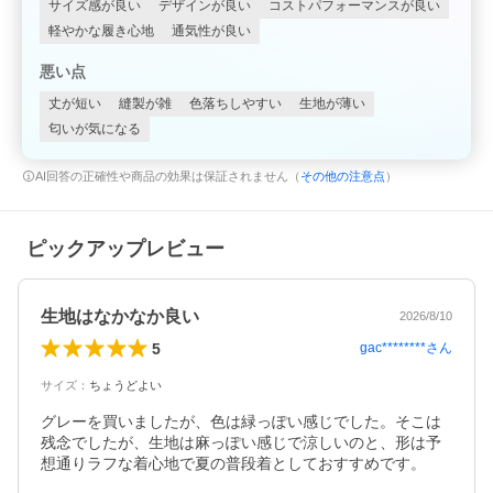
サイズ感が良い
デザインが良い
コストパフォーマンスが良い
軽やかな履き心地
通気性が良い
悪い点
丈が短い
縫製が雑
色落ちしやすい
生地が薄い
匂いが気になる
AI回答の正確性や商品の効果は保証されません（
その他の注意点
）
ピックアップレビュー
生地はなかなか良い
2026/8/10
5
gac********
さん
サイズ
：
ちょうどよい
グレーを買いましたが、色は緑っぽい感じでした。そこは
残念でしたが、生地は麻っぽい感じで涼しいのと、形は予
想通りラフな着心地で夏の普段着としておすすめです。