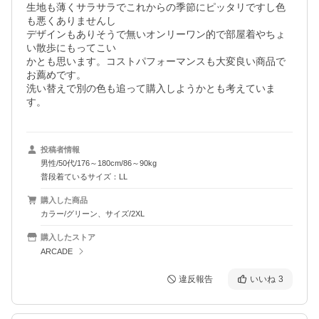
生地も薄くサラサラでこれからの季節にピッタリですし色
も悪くありませんし

デザインもありそうで無いオンリーワン的で部屋着やちょ
い散歩にもってこい

かとも思います。コストパフォーマンスも大変良い商品で
お薦めです。

洗い替えで別の色も追って購入しようかとも考えていま
す。
投稿者情報
男性/50代/176～180cm/86～90kg
普段着ているサイズ：LL
購入した商品
カラー/グリーン、サイズ/2XL
購入したストア
ARCADE
違反報告
いいね
3