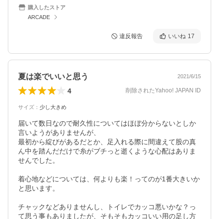
購入したストア
ARCADE
違反報告
いいね
17
夏は楽でいいと思う
2021/6/15
4
削除されたYahoo! JAPAN ID
サイズ
：
少し大きめ
届いて数日なので耐久性についてはほぼ分からないとしか
言いようがありませんが、

最初から綻びがあるだとか、足入れる際に間違えて股の真
ん中を踏んだだけで糸がブチっと逝くような心配はありま
せんでした。

着心地などについては、何よりも楽！ってのが1番大きいか
と思います。

チャックなどありませんし、トイレでカッコ悪いかな？っ
て思う事もありましたが、そもそもカッコいい用の足し方