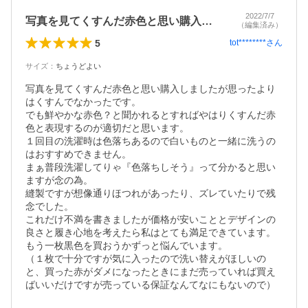
2022/7/7
写真を見てくすんだ赤色と思い購入しまし…
（編集済み）
5
tot********
さん
サイズ
：
ちょうどよい
写真を見てくすんだ赤色と思い購入しましたが思ったより
はくすんでなかったです。

でも鮮やかな赤色？と聞かれるとすればやはりくすんだ赤
色と表現するのが適切だと思います。

１回目の洗濯時は色落ちあるので白いものと一緒に洗うの
はおすすめできません。

まぁ普段洗濯してりゃ『色落ちしそう』って分かると思い
ますが念の為。

縫製ですが想像通りほつれがあったり、ズレていたりで残
念でした。

これだけ不満を書きましたが価格が安いこととデザインの
良さと履き心地を考えたら私はとても満足できています。

もう一枚黒色を買おうかずっと悩んでいます。

（１枚で十分ですが気に入ったので洗い替えがほしいの
と、買った赤がダメになったときにまだ売っていれば買え
ばいいだけですが売っている保証なんてなにもないので）