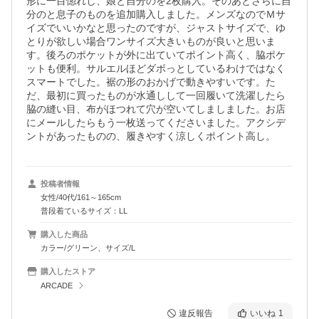
形に一目惚れし、娘と自分のを2枚購入。そのあとさらに自
分のと息子のものを追加購入しました。メンズなのでＭサ
イズでいいかなと思ったのですが、ジャストサイズで、ゆ
とりが欲しい場合ワンサイズ大きいものが良いと思いま
す。後ろのポケットが外に出ていてポイント高く、脇ポケ
ットも便利。サルエルほどダボっとしているわけではなく
スマートでした。裾の形のおかげで動きやすいです。た
だ、最初に買ったものが水通しして一回履いて洗濯したら
脇の縫い目、布がほつれて穴が空いてしましました。お店
にメールしたらもう一枚送ってくださいました。アクシデ
ントがあったものの、履きやすく涼しくポイント高し。
投稿者情報
女性/40代/161～165cm
普段着ているサイズ：LL
購入した商品
カラー/グリーン、サイズ/L
購入したストア
ARCADE
違反報告
いいね
1