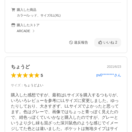
購入した商品
カラー/レッド、サイズ/LL(XL)
購入したストア
ARCADE
違反報告
いいね
2
ちょうど
2021/6/23
5
pv0********
さん
サイズ
：
ちょうどよい
購入した感想ですが、最初はLサイズを購入するつもりが、
いろいろレビューを参考にLLサイズに変更しました。ゆっ
たりしており、大きすぎず、LLサイズでよかったと思って
ます。色はグレーで、画像ではちょっと青っぽく見えたの
で、紺色っぼくていいかなと購入したのですが、グレーと
いうより少し緑も混ざった深川鼠色のような感じでイメー
ジしてた色とは違いました。ポケットは無地タイプはサイ