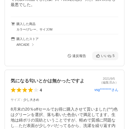
最悪でした。
購入した商品
カラー/グレー、サイズ/M
購入したストア
ARCADE
違反報告
いいね
5
2021/9/5
気になる匂いとかは無かったですよ
（編集済み）
4
vsg********
さん
サイズ
：
少し大きめ
8月末の20％offセールでお得に購入させて貰いました(^^)色
はグリーンを選択、落ち着いた色合いで満足してます。生
地は綿ポリの混紡ということですが、軽めで質感に問題な
し…ただ表面が少しケバだってるから、洗濯を繰り返す内