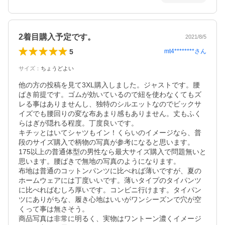
2着目購入予定です。
2021/8/5
5
mt4********
さん
サイズ
：
ちょうどよい
他の方の投稿を見て3XL購入しました。ジャストです。腰
ばき前提です。ゴムが効いているので紐を使わなくてもズ
レる事はありませんし、独特のシルエットなのでビックサ
イズでも腰回りの変な布あまり感もありません。丈もふく
らはぎが隠れる程度。丁度良いです。

キチッとはいてシャツもイン！くらいのイメージなら、普
段のサイズ購入で柄物の写真が参考になると思います。

175以上の普通体型の男性なら最大サイズ購入で問題無いと
思います。腰ばきで無地の写真のようになります。

布地は普通のコットンパンツに比べれば薄いですが、夏の
ホームウェアには丁度いいです。薄いタイプのタイパンツ
に比べればむしろ厚いです。コンビニ行けます。タイパン
ツにありがちな、履き心地はいいがワンシーズンで穴が空
くって事は無さそう。

商品写真は非常に明るく、実物はワントーン濃くイメージ