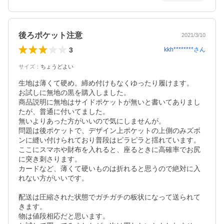
後ろポケット注意
2021/3/10
3
kkh********
さん
サイズ
：
ちょうどよい
生地は薄くて硬め。締め付けもなくゆったり履けます。

お試しに無地の黒を購入しました。

商品説明に無地はサイドポケットが無いと書いてありまし
たが、普通に付いてました。

無いよりあった方がいいので気にしませんが。

問題は後ポケットで、デザイン上ポケットの上側のみズボ
ンに縫い付けられており普段はピラピラと揺れています。

ここにスマホや財布を入れると、座るときに高確率でお尻
に突き刺さります。

カードなど、薄くて硬いものは折れると思うので絶対に入
れない方がいいです。

配送は圧縮された状態でガチガチの板状になって送られて
きます。

物は値段相応だと思います。
