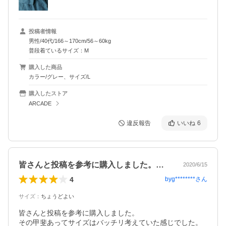
投稿者情報
男性/40代/166～170cm/56～60kg
普段着ているサイズ：M
購入した商品
カラー/グレー、サイズ/L
購入したストア
ARCADE
違反報告
いいね
6
皆さんと投稿を参考に購入しました。その…
2020/6/15
4
byg********
さん
サイズ
：
ちょうどよい
皆さんと投稿を参考に購入しました。

その甲斐あってサイズはバッチリ考えていた感じでした。
