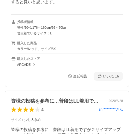
すると良いと思います。
投稿者情報
男性/50代/176～180cm/66～70kg
普段着ているサイズ：L
購入した商品
カラー/レッド、サイズ/3XL
購入したストア
ARCADE
違反報告
いいね
16
皆様の投稿を参考に…普段はLL着用です…
2020/6/28
4
snr********
さん
サイズ
：
少し大きめ
皆様の投稿を参考に…普段はLL着用ですが２サイズアップ