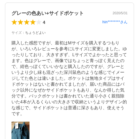
グレーの色あい+サイドポケット
2020/5/31
4
hin********
さん
サイズ
：
ちょうどよい
購入した感想ですが、最初はMサイズを購入するつもり
が、いろいろレビューを参考にLサイズに変更しました。ゆ
ったりしており、大きすぎず、Lサイズでよかったと思って
ます。色はグレーで、画像ではちょっと青っぽく見えたの
で、紺色っぼくていいかなと購入したのですが、グレーと
いうより少し緑も混ざった深川鼠色のような感じでイメー
ジしてた色とは違いました。ポケットは無地タイプはサイ
ドポケットはないと書かれてましたが、届いた商品にはバ
ック以外になぜかサイドポケットもあり、なんか得した気
分です。バックポケットは書かれていた通り小さく親指除
いた4本が入るくらいの大きさで収納というよりデザイン的
な感じで、サイドポケットは普通に深さもあり、使えそう
です。