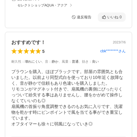
セレクトショップAQUA・アクア
違反報告
いいね
0
おすすめです！
2023/7/6
5
cbk********
さん
耐久性
：
壊れにくい
、
音
：
静か
、
風量
：
普通
、
効き
：
良い
ブラウンを購入、ほぼブラックです。部屋の雰囲気とも合
いました。以前より同型式白を使っており10年近く故障な
く、音が静かで信頼もあり色違いを購入しました。

リモコンがマグネット付きで、扇風機の裏側にぴったりく
っついて紛失する事はありませんし、腰をかがめて操作し
なくていいのも◎

扇風機の首振り角度調整できるのもお気に入りです、洗濯
物を乾かす時にピンポイントで風を当てる事ができ重宝し
ています。

オフタイマーも徐々に弱風になっていき◎