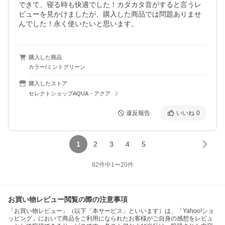
できて、寝る時も快適でした！カタカタ音がすると言うレ
ビューを見かけましたが、購入した商品では問題ありませ
んでした！永く使いたいと思います。
購入した商品
カラー/ミントグリーン
購入したストア
セレクトショップAQUA・アクア
違反報告
いいね
0
1
2
3
4
5
82
件中
1
〜
20
件
お買い物レビュー閲覧の際の注意事項
「お買い物レビュー」（以下「本サービス」といいます）は、「Yahoo!ショ
ッピング」において商品をご利用になられたお客様がご自身の感想をレビュ