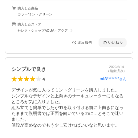
購入した商品
カラー/ミントグリーン
購入したストア
セレクトショップAQUA・アクア
違反報告
いいね
0
2022/6/14
シンプルで良き
（編集済み）
4
mk3********
さん
デザインが気に入ってミントグリーンを購入しました。

シンプルなデザインと上向きのサーキュレーターにもなる
ところが気に入りました。

組み立ても簡単でしたが羽を取り付ける前に上向きになっ
たままで説明書では正面を向いているのに…とそこで迷い
ました。

値段が高めなのでもう少し安ければいいなと思います。