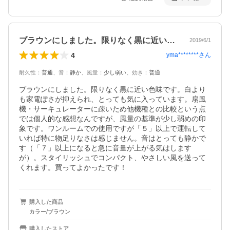
ブラウンにしました。限りなく黒に近い色…
2019/6/1
4
yma********
さん
耐久性
：
普通
、
音
：
静か
、
風量
：
少し弱い
、
効き
：
普通
ブラウンにしました。限りなく黒に近い色味です。白より
も家電ぽさが抑えられ、とっても気に入っています。扇風
機・サーキュレーターに疎いため他機種との比較という点
では個人的な感想なんですが、風量の基準が少し弱めの印
象です。ワンルームでの使用ですが「５」以上で運転して
いれば特に物足りなさは感じません。音はとっても静かで
す（「７」以上になると急に音量が上がる気はします
が）。スタイリッシュでコンパクト、やさしい風を送って
くれます。買ってよかったです！
購入した商品
カラー/ブラウン
購入したストア