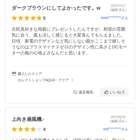
2013/7/17
ダークブラウンにしてよかったです。w
（編集済み）
5
nnm********
さん
古民具好きな両親にプレゼントしたんですが、和室の雰囲
気に合う、風も涼しく感じると大変喜んでもらえました。
日頃、家電のデザインなど気にしない親がここまで嬉しそ
うなのはプラスマイナスゼロのデザイン性に高さとDCモー
ターの風の心地よさなんだと思います。
購入したストア
セレクトショップAQUA・アクア
違反報告
いいね
0
2013/6/16
上向き扇風機♪
（編集済み）
4
xrd********
さん