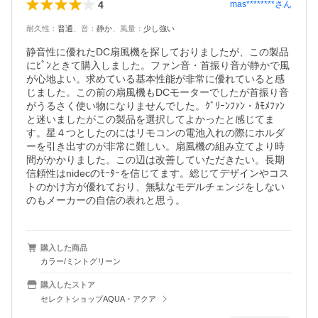
4
mas********
さん
耐久性
：
普通
、
音
：
静か
、
風量
：
少し強い
静音性に優れたDC扇風機を探しておりましたが、この製品
にﾋﾟﾝときて購入しました。ファン音・首振り音が静かで風
が心地よい。求めている基本性能が非常に優れていると感
じました。この前の扇風機もDCモーターでしたが首振り音
がうるさく使い物になりませんでした。ｸﾞﾘｰﾝﾌｧﾝ・ｶﾓﾒﾌｧﾝ
と迷いましたがこの製品を選択してよかったと感じてま
す。星４つとしたのにはリモコンの電池入れの際にホルダ
ーを引き出すのが非常に難しい。扇風機の組み立てより時
間がかかりました。この辺は改善していただきたい。長期
信頼性はnidecのﾓｰﾀｰを信じてます。総じてデザインやコス
トのかけ方が優れており、無駄なモデルチェンジをしない
のもメーカーの自信の表れと思う。
購入した商品
カラー/ミントグリーン
購入したストア
セレクトショップAQUA・アクア