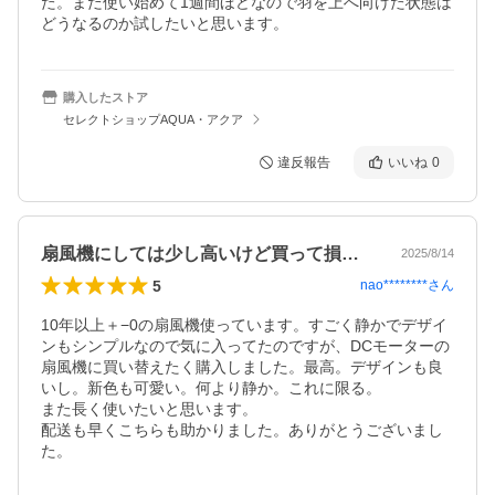
た。まだ使い始めて1週間ほどなので羽を上へ向けた状態は
どうなるのか試したいと思います。
購入したストア
セレクトショップAQUA・アクア
違反報告
いいね
0
扇風機にしては少し高いけど買って損はない
2025/8/14
5
nao********
さん
10年以上＋−0の扇風機使っています。すごく静かでデザイ
ンもシンプルなので気に入ってたのですが、DCモーターの
扇風機に買い替えたく購入しました。最高。デザインも良
いし。新色も可愛い。何より静か。これに限る。

また長く使いたいと思います。

配送も早くこちらも助かりました。ありがとうございまし