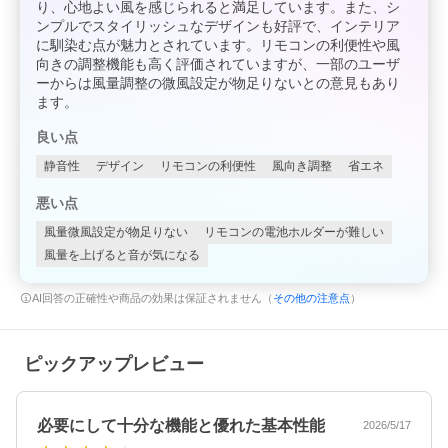
り、心地よい風を感じられると満足しています。また、シ
ンプルでスタイリッシュなデザインも好評で、インテリア
に馴染む点が魅力とされています。リモコンの利便性や風
向きの調整機能も高く評価されていますが、一部のユーザ
ーからは風量調整の微風設定が物足りないとの意見もあり
ます。
良い点
静音性
デザイン
リモコンの利便性
風向き調整
省エネ
悪い点
風量微風設定が物足りない
リモコンの電池ホルダーが難しい
風量を上げると音が気になる
AI回答の正確性や商品の効果は保証されません（
その他の注意点
）
ピックアップレビュー
必要にして十分な機能と優れた基本性能
2026/5/17