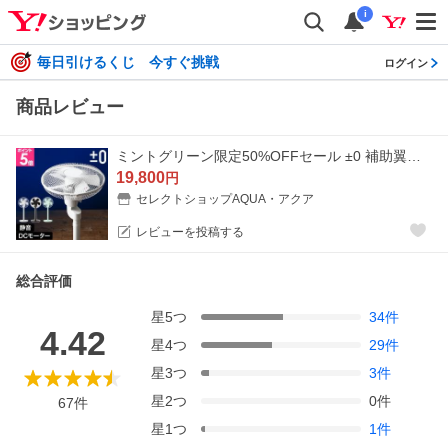
i
毎日引けるくじ 今すぐ挑戦
ログイン
商品レビュー
ミントグリーン限定50%OFFセール ±0 補助翼扇風機 Y620 プラスマイナスゼロ DCモーター
19,800
円
セレクトショップAQUA・アクア
レビューを投稿する
総合評価
星
5
つ
34
件
4.42
星
4
つ
29
件
星
3
つ
3
件
星
2
つ
0
件
67
件
星
1
つ
1
件