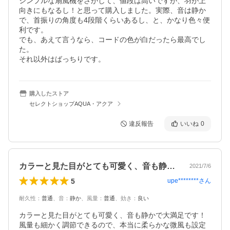
シンプルな扇風機をさがして、値段は高いですが、羽が上
向きにもなるし！と思って購入しました。実際、音は静か
で、首振りの角度も4段階くらいあるし、と、かなり色々便
利です。

でも、あえて言うなら、コードの色が白だったら最高でし
た。

それ以外はばっちりです。
購入したストア
セレクトショップAQUA・アクア
違反報告
いいね
0
カラーと見た目がとても可愛く、音も静か…
2021/7/6
5
upe********
さん
耐久性
：
普通
、
音
：
静か
、
風量
：
普通
、
効き
：
良い
カラーと見た目がとても可愛く、音も静かで大満足です！
風量も細かく調節できるので、本当に柔らかな微風も設定