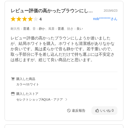
レビュー評価の高かったブラウンにしよう…
2019/6/23
4
nob********
さん
耐久性
：
普通
、
音
：
静か
、
風量
：
普通
、
効き
：
良い
レビュー評価の高かったブラウンにしようか迷いました
が、結局ホワイトを購入。ホワイトも清潔感がありなかな
か良いです。風は柔らかで音も静かです。若干重いので、
取っ手部分に手を差し込んだだけで持ち運ぶには不安定さ
は感じますが、総じて良い商品だと思います。
購入した商品
カラー/ホワイト
購入したストア
セレクトショップAQUA・アクア
違反報告
いいね
0