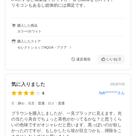
リモコンもあるし総体的には満足です。
購入した商品
カラー/ホワイト
購入したストア
セレクトショップAQUA・アクア
違反報告
いいね
0
気に入りました
2019/7/25
4
byb********
さん
音
：
静か
、
風量
：
普通
、
効き
：
普通
ブラウンを購入しましたが、一見ブラックに見えます。光
の当たり具合でちょっと茶色がかってるかな？と思うくら
いの色味ですがオシャレだと思います。黒っぽいのが欲し
かったのですが、もしかしたら埃が目立つかも…掃除をこ