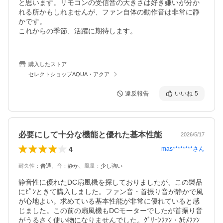
と思います。リモコンの受信音の大きさは好き嫌いが分か
れる所かもしれませんが、ファン自体の動作音は非常に静
かです。

これからの季節、活躍に期待します。
購入したストア
セレクトショップAQUA・アクア
違反報告
いいね
5
必要にして十分な機能と優れた基本性能
2026/5/17
4
mas********
さん
耐久性
：
普通
、
音
：
静か
、
風量
：
少し強い
静音性に優れたDC扇風機を探しておりましたが、この製品
にﾋﾟﾝときて購入しました。ファン音・首振り音が静かで風
が心地よい。求めている基本性能が非常に優れていると感
じました。この前の扇風機もDCモーターでしたが首振り音
がうるさく使い物になりませんでした。ｸﾞﾘｰﾝﾌｧﾝ・ｶﾓﾒﾌｧﾝ