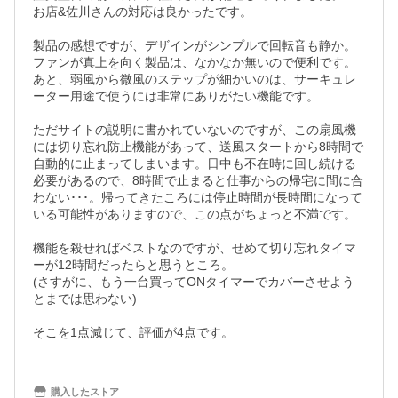
お店&佐川さんの対応は良かったです。

製品の感想ですが、デザインがシンプルで回転音も静か。
ファンが真上を向く製品は、なかなか無いので便利です。
あと、弱風から微風のステップが細かいのは、サーキュレ
ーター用途で使うには非常にありがたい機能です。

ただサイトの説明に書かれていないのですが、この扇風機
には切り忘れ防止機能があって、送風スタートから8時間で
自動的に止まってしまいます。日中も不在時に回し続ける
必要があるので、8時間で止まると仕事からの帰宅に間に合
わない･･･。帰ってきたころには停止時間が長時間になって
いる可能性がありますので、この点がちょっと不満です。

機能を殺せればベストなのですが、せめて切り忘れタイマ
ーが12時間だったらと思うところ。

(さすがに、もう一台買ってONタイマーでカバーさせよう
とまでは思わない)

そこを1点減じて、評価が4点です。
購入したストア