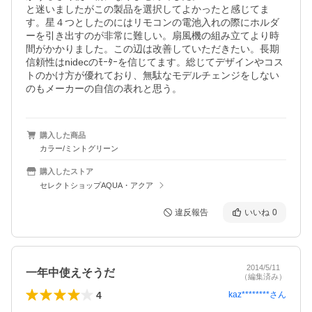
と迷いましたがこの製品を選択してよかったと感じてま
す。星４つとしたのにはリモコンの電池入れの際にホルダ
ーを引き出すのが非常に難しい。扇風機の組み立てより時
間がかかりました。この辺は改善していただきたい。長期
信頼性はnidecのﾓｰﾀｰを信じてます。総じてデザインやコス
トのかけ方が優れており、無駄なモデルチェンジをしない
のもメーカーの自信の表れと思う。
購入した商品
カラー/ミントグリーン
購入したストア
セレクトショップAQUA・アクア
違反報告
いいね
0
2014/5/11
一年中使えそうだ
（編集済み）
4
kaz********
さん