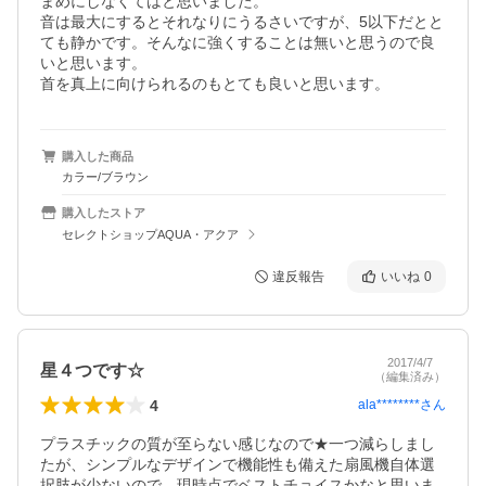
まめにしなくてはと思いました。

音は最大にするとそれなりにうるさいですが、5以下だとと
ても静かです。そんなに強くすることは無いと思うので良
いと思います。

首を真上に向けられるのもとても良いと思います。
購入した商品
カラー/ブラウン
購入したストア
セレクトショップAQUA・アクア
違反報告
いいね
0
2017/4/7
星４つです☆
（編集済み）
4
ala********
さん
プラスチックの質が至らない感じなので★一つ減らしまし
たが、シンプルなデザインで機能性も備えた扇風機自体選
択肢が少ないので、現時点でベストチョイスかなと思いま