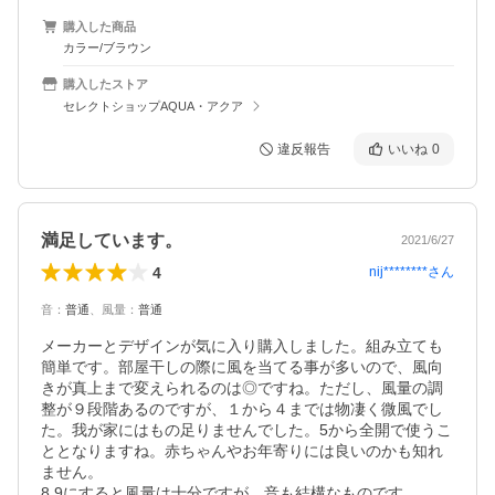
購入した商品
カラー/ブラウン
購入したストア
セレクトショップAQUA・アクア
違反報告
いいね
0
満足しています。
2021/6/27
4
nij********
さん
音
：
普通
、
風量
：
普通
メーカーとデザインが気に入り購入しました。組み立ても
簡単です。部屋干しの際に風を当てる事が多いので、風向
きが真上まで変えられるのは◎ですね。ただし、風量の調
整が９段階あるのですが、１から４までは物凄く微風でし
た。我が家にはもの足りませんでした。5から全開で使うこ
ととなりますね。赤ちゃんやお年寄りには良いのかも知れ
ません。

8.9にすると風量は十分ですが、音も結構なものです。
