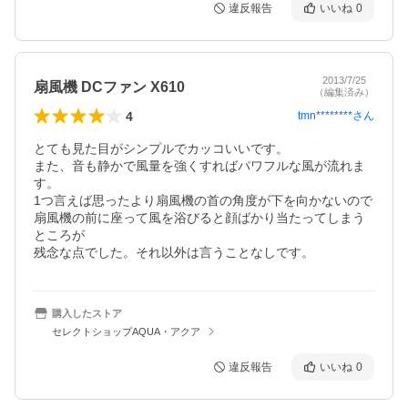
違反報告
いいね
0
2013/7/25
扇風機 DCファン X610
（編集済み）
4
tmn********
さん
とても見た目がシンプルでカッコいいです。

また、音も静かで風量を強くすればパワフルな風が流れま
す。

1つ言えば思ったより扇風機の首の角度が下を向かないので

扇風機の前に座って風を浴びると顔ばかり当たってしまう
ところが

残念な点でした。それ以外は言うことなしです。
購入したストア
セレクトショップAQUA・アクア
違反報告
いいね
0