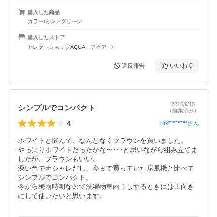
購入した商品
カラー/ミントグリーン
購入したストア
セレクトショップAQUA・アクア
違反報告
いいね
0
2015/6/10
シンプルでコンパクト
（編集済み）
4
nik********
さん
ホワイトと悩んで、なんとなくブラウンを買いました。

やっぱりホワイトだったかな〜･･･と思いながら組み立てま
したが、ブラウンもいい。

深い色でオシャレだし、今まで買っていた扇風機と比べて
シンプルでコンパクト。

今から梅雨時期なので洗濯物室内干しするときには上向き
にして使いたいと思います。