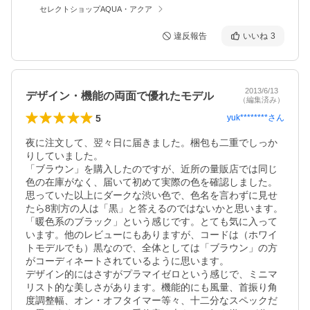
セレクトショップAQUA・アクア
違反報告
いいね
3
2013/6/13
デザイン・機能の両面で優れたモデル
（編集済み）
5
yuk********
さん
夜に注文して、翌々日に届きました。梱包も二重でしっか
りしていました。

「ブラウン」を購入したのですが、近所の量販店では同じ
色の在庫がなく、届いて初めて実際の色を確認しました。
思っていた以上にダークな渋い色で、色名を言わずに見せ
たら8割方の人は「黒」と答えるのではないかと思います。
「暖色系のブラック」という感じです。とても気に入って
います。他のレビューにもありますが、コードは（ホワイ
トモデルでも）黒なので、全体としては「ブラウン」の方
がコーディネートされているように思います。

デザイン的にはさすがプラマイゼロという感じで、ミニマ
リスト的な美しさがあります。機能的にも風量、首振り角
度調整幅、オン・オフタイマー等々、十二分なスペックだ