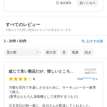
違反報告
いいね
0
すべてのレビュー
※他ストアの同じ商品のレビューが含まれています。
1
-
20
件 /
82
件
おすすめ順
星の数
耐久性
音
風量
効き
2014/3/16
総じて良い製品だが、惜しいところもあり
（編集済み）
4
mya********
さん
洋蘭を室内で冬越しさせるために、サーキュレーター兼用
で購入。

(夏季はもちろん扇風機として使用するつもり)

注文翌日の朝一番に、佐川さんが配達してくれました。
