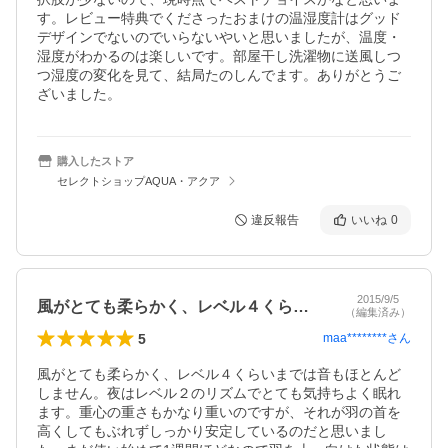
す。レビュー特典でくださったおまけの温湿度計はグッド
デザインでないのでいらないやいと思いましたが、温度・
湿度がわかるのは楽しいです。部屋干し洗濯物に送風しつ
つ湿度の変化を見て、結局たのしんでます。ありがとうご
ざいました。
購入したストア
セレクトショップAQUA・アクア
違反報告
いいね
0
2015/9/5
風がとても柔らかく、レベル４くらいまで…
（編集済み）
5
maa********
さん
風がとても柔らかく、レベル４くらいまでは音もほとんど
しません。夜はレベル２のリズムでとても気持ちよく眠れ
ます。重心の重さもかなり重いのですが、それが羽の首を
高くしてもぶれずしっかり安定しているのだと思いまし