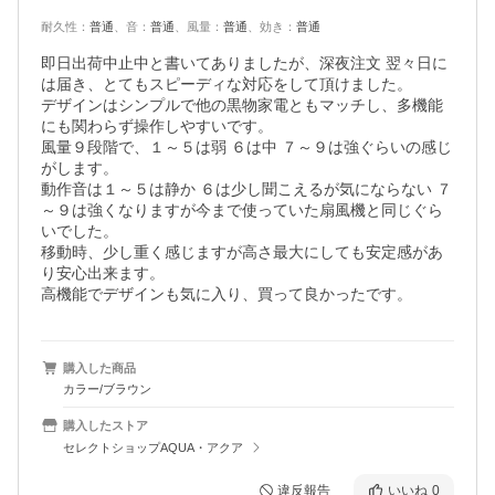
耐久性
：
普通
、
音
：
普通
、
風量
：
普通
、
効き
：
普通
即日出荷中止中と書いてありましたが、深夜注文 翌々日に
は届き、とてもスピーディな対応をして頂けました。

デザインはシンプルで他の黒物家電ともマッチし、多機能
にも関わらず操作しやすいです。

風量９段階で、１～５は弱 ６は中 ７～９は強ぐらいの感じ
がします。

動作音は１～５は静か ６は少し聞こえるが気にならない ７
～９は強くなりますが今まで使っていた扇風機と同じぐら
いでした。

移動時、少し重く感じますが高さ最大にしても安定感があ
り安心出来ます。

高機能でデザインも気に入り、買って良かったです。
購入した商品
カラー/ブラウン
購入したストア
セレクトショップAQUA・アクア
違反報告
いいね
0