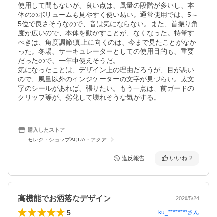
使用して間もないが、良い点は、風量の段階が多いし、本
体ののボリュームも見やすく使い易い。通常使用では、5～
5位で良さそうなので、音は気にならない。また、首振り角
度が広いので、本体を動かすことが、なくなった。特筆す
べきは、角度調節!真上に向くのは、今まで見たことがなか
った。冬場、サーキュレーターとしての使用目的も、重要
だったので、一年中使えそうだ。

気になったことは、デザイン上の理由だろうが、目が悪い
ので、風量以外のインジケーターの文字が見づらい。太文
字のシールがあれば、張りたい。もう一点は、前ガードの
クリップ等が、劣化して壊れそうな気がする。
購入したストア
セレクトショップAQUA・アクア
違反報告
いいね
2
高機能でお洒落なデザイン
2020/5/24
5
ku_********
さん