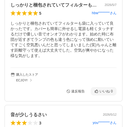
しっかりと梱包されていてフィルターも袋…
2026/5/7
5
hbw********
さん
しっかりと梱包されていてフィルターも袋に入っていて良
かったです。カバーも簡単に外せるし電源も軽くタッチす
るだけで優しい音でオンオフがわかります。始めた時に布
団が近すぎてランプの色も違う色になって強めに動いてい
てすごく空気悪いんだと思ってしまいました(笑)ちゃんと離
す距離守って使えば大丈夫でした。空気が爽やかになった
様な気がします。
購入したストア
ECJOY!
違反報告
いいね
0
音が少しうるさい
2026/5/12
3
you********
さん