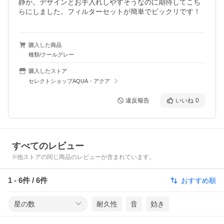
静か。デザインとお手入れしやすそうなのに期待してこち
らにしました。フィルターセットが簡単でビックリです！
購入した商品
種類/クールグレー
購入したストア
セレクトショップAQUA・アクア
違反報告
いいね
0
すべてのレビュー
※他ストアの同じ商品のレビューが含まれています。
1
-
6
件 /
6
件
おすすめ順
星の数
耐久性
音
効き