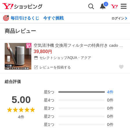
i
毎日引けるくじ 今すぐ挑戦
ログイン
商品レビュー
空気清浄機 交換用フィルターの特典付き cado カドー LEAF250 リーフ250 AP-B250 空気清浄器
39,800
円
セレクトショップAQUA・アクア
レビューを投稿する
総合評価
星
5
つ
4
件
5.00
星
4
つ
0
件
星
3
つ
0
件
星
2
つ
0
件
4
件
星
1
つ
0
件