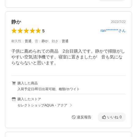
静か
2022/7/22
5
ran********
さん
耐久性
：
普通
、
音
：
静か
、
効き
：
普通
子供に薦められての商品　2台目購入です。静かで掃除がし
やすい空気清浄機です。寝室に置きましたが　音も気にな
らならないと思います。
購入した商品
入荷予定日/即日出荷可能、種類/ホワイト
購入したストア
セレクトショップAQUA・アクア
違反報告
いいね
0