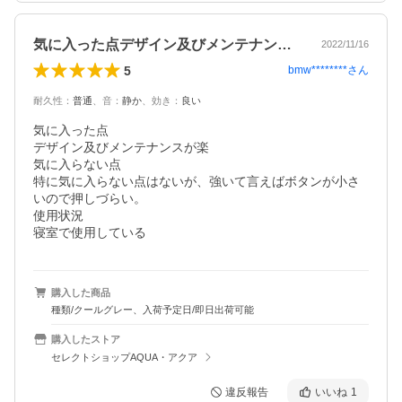
気に入った点デザイン及びメンテナンスが…
2022/11/16
5
bmw********
さん
耐久性
：
普通
、
音
：
静か
、
効き
：
良い
気に入った点

デザイン及びメンテナンスが楽

気に入らない点

特に気に入らない点はないが、強いて言えばボタンが小さ
いので押しづらい。

使用状況

寝室で使用している
購入した商品
種類/クールグレー、入荷予定日/即日出荷可能
購入したストア
セレクトショップAQUA・アクア
違反報告
いいね
1