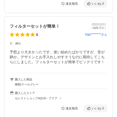
違反報告
いいね
0
2025/10/11
フィルターセットが簡単！
（編集済み）
5
hap********
さん
音
：
静か
予想より大きかったです。使い始めたばかりですが、音が
静か。デザインとお手入れしやすそうなのに期待してこち
らにしました。フィルターセットが簡単でビックリです！
購入した商品
種類/クールグレー
購入したストア
セレクトショップAQUA・アクア
違反報告
いいね
0