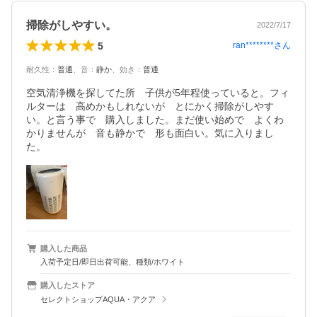
掃除がしやすい。
2022/7/17
5
ran********
さん
耐久性
：
普通
、
音
：
静か
、
効き
：
普通
空気清浄機を探してた所　子供が5年程使っていると。フィ
ルターは　高めかもしれないが　とにかく掃除がしやす
い。と言う事で　購入しました。まだ使い始めで　よくわ
かりませんが　音も静かで　形も面白い。気に入りまし
た。
購入した商品
入荷予定日/即日出荷可能、種類/ホワイト
購入したストア
セレクトショップAQUA・アクア