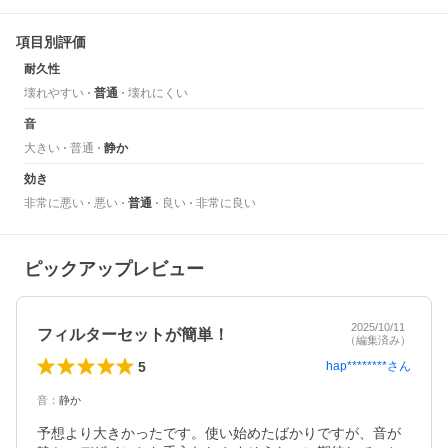
項目別評価
耐久性
壊れやすい
普通
壊れにくい
音
大きい
普通
静か
効き
非常に悪い
悪い
普通
良い
非常に良い
ピックアップレビュー
2025/10/11
フィルターセットが簡単！
（編集済み）
5
hap********
さん
音
：
静か
予想より大きかったです。使い始めたばかりですが、音が