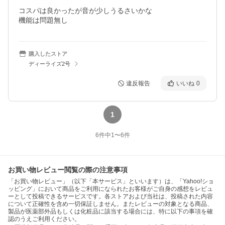
コスパは良かったが音が少しうるさいかな

機能は問題無し
購入したストア
ディーライズ2号
違反報告
いいね
0
1
6
件中
1
〜
6
件
お買い物レビュー閲覧の際の注意事項
「お買い物レビュー」（以下「本サービス」といいます）は、「Yahoo!ショ
ッピング」において商品をご利用になられたお客様がご自身の感想をレビュ
ーとして投稿できるサービスです。各ストアおよび当社は、投稿された内容
について正確性を含め一切保証しません。またレビューの対象となる商品、
製品が医薬部外品もしくは化粧品に該当する場合には、特に以下の事項を確
認のうえご利用ください。