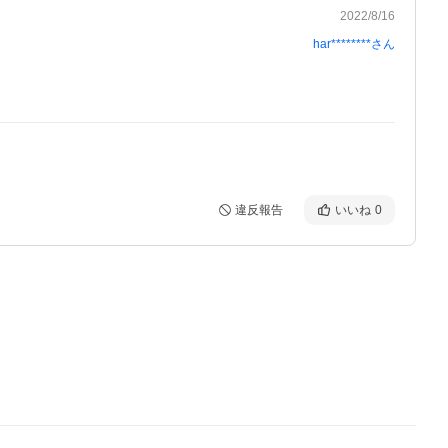
2022/8/16
har********
さん
違反報告
いいね
0