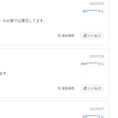
2022/1/30
jka********
さん
。わが家では重宝してます。
違反報告
いいね
1
2022/7/16
dem********
さん
ます。
違反報告
いいね
0
2022/5/27
jn4********
さん