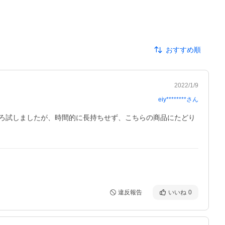
おすすめ順
2022/1/9
eiy********
さん
ろ試しましたが、時間的に長持ちせず、こちらの商品にたどり
違反報告
いいね
0