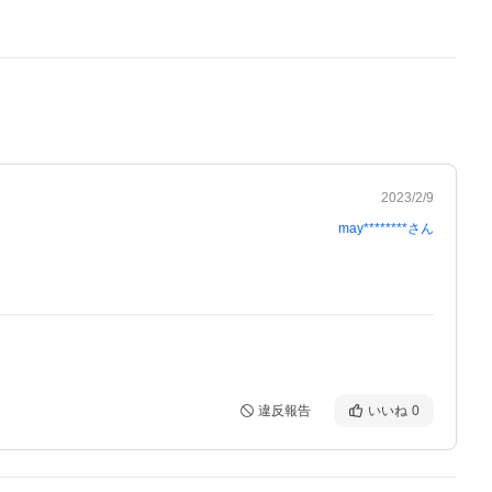
2023/2/9
may********
さん
違反報告
いいね
0