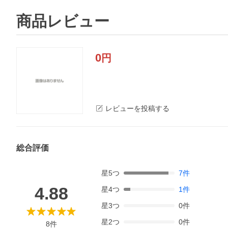
商品レビュー
0
円
レビューを投稿する
総合評価
星
5
つ
7
件
4.88
星
4
つ
1
件
星
3
つ
0
件
星
2
つ
0
件
8
件