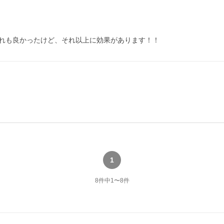
れも良かったけど、それ以上に効果があります！！
1
8
件中
1
〜
8
件