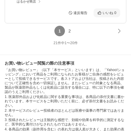
はるかぜ商店
違反報告
いいね
0
1
2
21
件中
1
〜
20
件
お買い物レビュー閲覧の際の注意事項
「お買い物レビュー」（以下「本サービス」といいます）は、「Yahoo!ショ
ッピング」において商品をご利用になられたお客様がご自身の感想をレビュ
ーとして投稿できるサービスです。各ストアおよび当社は、投稿された内容
について正確性を含め一切保証しません。またレビューの対象となる商品、
製品が医薬部外品もしくは化粧品に該当する場合には、特に以下の事項を確
認のうえご利用ください。
1. 医薬部外品および化粧品に関する重要な事項は、各商品の添付文書に書か
れています。本サービスをご利用いただく前に、必ず添付文書をお読みくだ
さい。
2. 本サービスのレビュー投稿者のほとんどは医療や薬事の専門家ではありま
せん。
3. 投稿されたレビューは主観的な感想で、効能や効果を科学的に測定するな
ど、医学的な裏付けがなされたものではありません。
4. 各商品の効果（副作用を含む）の表れ方は個人差が大きく、また効果の表