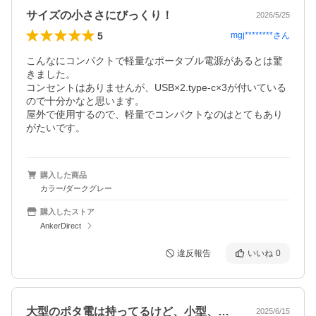
サイズの小ささにびっくり！
2026/5/25
5
mgj********
さん
こんなにコンパクトで軽量なポータブル電源があるとは驚
きました。

コンセントはありませんが、USB×2.type-c×3が付いている
ので十分かなと思います。

屋外で使用するので、軽量でコンパクトなのはとてもあり
がたいです。
購入した商品
カラー/ダークグレー
購入したストア
AnkerDirect
違反報告
いいね
0
大型のポタ電は持ってるけど、小型、もし…
2025/6/15