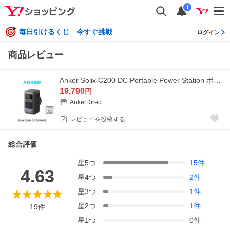
i
毎日引けるくじ 今すぐ挑戦
ログイン
商品レビュー
Anker Solix C200 DC Portable Power Station ポータブル電源 192Wh 小型 軽量1.9Kg ストラップ付き 1.7時間満充電（ダークグレー）
19,790
円
AnkerDirect
レビューを投稿する
総合評価
星
5
つ
15
件
4.63
星
4
つ
2
件
星
3
つ
1
件
星
2
つ
1
件
19
件
星
1
つ
0
件