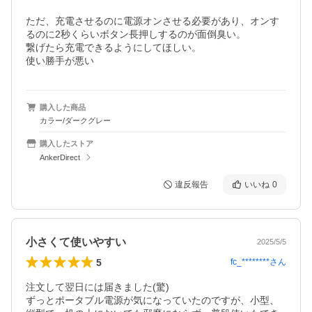
ただ、充電させるのに電源オンさせる必要があり、オンす
るのに2秒くらいボタン長押しするのが面倒臭い。

繋げたら充電できるようにしてほしい。

使い勝手が悪い
購入した商品
カラー/ダークグレー
購入したストア
AnkerDirect
違反報告
いいね
0
小さくて使いやすい
2025/5/5
5
fc_********
さん
注文して翌日には届きました(驚)

ずっとポータブル電源が気になっていたのですが、小型、