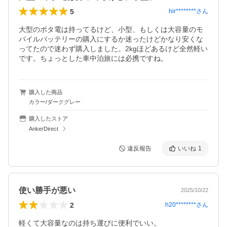
5
hir********
さん
大型のポタ電は持ってるけど、小型、もしくは大容量のモ
バイルバッテリーの購入にするか迷ったけどかなり安くな
ってたので迷わず購入しました。2kgほどあるけど全然軽い
です。ちょっとした車中泊旅には必携ですね。
購入した商品
カラー/ダークグレー
購入したストア
AnkerDirect
違反報告
いいね
1
使い勝手が悪い
2025/10/22
2
h20********
さん
軽くて大容量なのは持ち運びに便利でいい。
