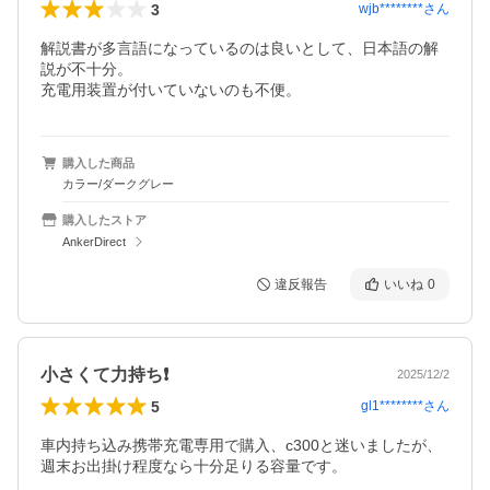
3
wjb********
さん
解説書が多言語になっているのは良いとして、日本語の解
説が不十分。

充電用装置が付いていないのも不便。
購入した商品
カラー/ダークグレー
購入したストア
AnkerDirect
違反報告
いいね
0
小さくて力持ち❗
2025/12/2
5
gl1********
さん
車内持ち込み携帯充電専用で購入、c300と迷いましたが、
週末お出掛け程度なら十分足りる容量です。