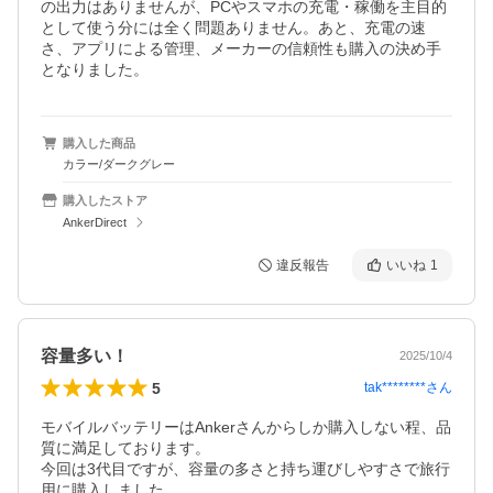
の出力はありませんが、PCやスマホの充電・稼働を主目的
として使う分には全く問題ありません。あと、充電の速
さ、アプリによる管理、メーカーの信頼性も購入の決め手
となりました。
購入した商品
カラー/ダークグレー
購入したストア
AnkerDirect
違反報告
いいね
1
容量多い！
2025/10/4
5
tak********
さん
モバイルバッテリーはAnkerさんからしか購入しない程、品
質に満足しております。

今回は3代目ですが、容量の多さと持ち運びしやすさで旅行
用に購入しました。
