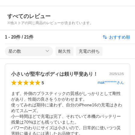
すべてのレビュー
※他ストアの同じ商品のレビューが含まれています。
1
-
20
件 /
21
件
おすすめ順
星の数
耐久性
充電の持ち
小さいが堅牢なボディは頼り甲斐あり！
2025/12/5
5
mak********
さん
まず、外側のプラスティックの質感がしっかりとして剛性
があり、性能の良さをうかがわせます。

使ってみれば期待に違わず、自分のiPhone16の充電はきわ
めてスムーズ。

小一時間ほどで充電は完了、それでいて本機のバッテリー
残量は70%ほども残っていました。

パワーのわりにサイズは小さいので、日常的に使いつつ災
害時に備えるには適したお品物です。