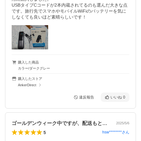
USBタイプCコードが2本内蔵されてるのも選んだ大きな点
です。旅行先でスマホやモバイルWiFiのバッテリーを気に
しなくても良いほど素晴らしいです！
購入した商品
カラー/ダークグレー
購入したストア
AnkerDirect
違反報告
いいね
0
ゴールデンウィーク中ですが、配送もとて…
2025/5/6
5
hsw********
さん