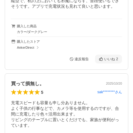
縦型で、机の上においても邪魔にならず、普段使いもでき
そうです。アプリで充電状況も見れて良いと思います。
購入した商品
カラー/ダークグレー
購入したストア
AnkerDirect
違反報告
いいね
2
買って損無し。
2025/10/20
5
sak********
さん
充電スピードも容量も申し分ありません。

よく子供の行事などで、カメラ等を使用するのですが、合
間に充電したり色々活用出来ます。

リビングのテーブルに置いとくだけでも、家族が便利がっ
ています。