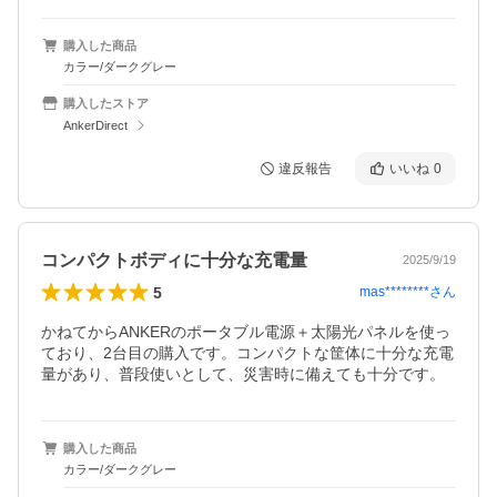
購入した商品
カラー/ダークグレー
購入したストア
AnkerDirect
違反報告
いいね
0
コンパクトボディに十分な充電量
2025/9/19
5
mas********
さん
かねてからANKERのポータブル電源＋太陽光パネルを使っ
ており、2台目の購入です。コンパクトな筐体に十分な充電
量があり、普段使いとして、災害時に備えても十分です。
購入した商品
カラー/ダークグレー