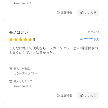
AnkerDirect
違反報告
いいね
0
モノはいい
2025/4/24
5
sin********
さん
こんなに軽くて便利なら、シガーソケットとAC電源付きの
３００にしておけば良かった。
購入した商品
カラー/ダークグレー
購入したストア
AnkerDirect
違反報告
いいね
1