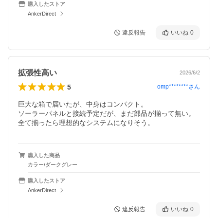
購入したストア
AnkerDirect
違反報告
いいね
0
拡張性高い
2026/6/2
5
omp********
さん
巨大な箱で届いたが、中身はコンパクト。

ソーラーパネルと接続予定だが、まだ部品が揃って無い。

全て揃ったら理想的なシステムになりそう。
購入した商品
カラー/ダークグレー
購入したストア
AnkerDirect
違反報告
いいね
0