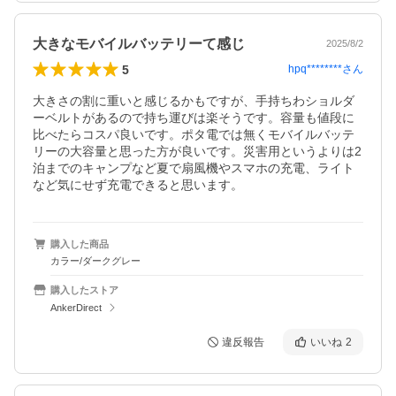
大きなモバイルバッテリーて感じ
2025/8/2
5
hpq********
さん
大きさの割に重いと感じるかもですが、手持ちわショルダ
ーベルトがあるので持ち運びは楽そうです。容量も値段に
比べたらコスパ良いです。ポタ電では無くモバイルバッテ
リーの大容量と思った方が良いです。災害用というよりは2
泊までのキャンプなど夏で扇風機やスマホの充電、ライト
など気にせず充電できると思います。
購入した商品
カラー/ダークグレー
購入したストア
AnkerDirect
違反報告
いいね
2