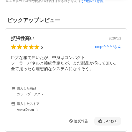
AI回答の正確性や商品の効果は保証されません（
その他の注意点
）
ピックアップレビュー
拡張性高い
2026/6/2
5
omp********
さん
巨大な箱で届いたが、中身はコンパクト。

ソーラーパネルと接続予定だが、まだ部品が揃って無い。

全て揃ったら理想的なシステムになりそう。
購入した商品
カラー/ダークグレー
購入したストア
AnkerDirect
違反報告
いいね
0