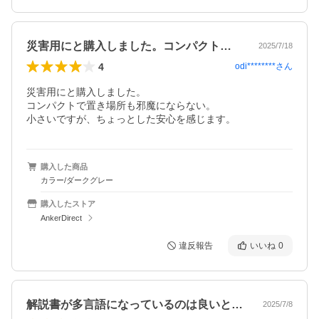
災害用にと購入しました。コンパクトで置…
2025/7/18
4
odi********
さん
災害用にと購入しました。

コンパクトで置き場所も邪魔にならない。

小さいですが、ちょっとした安心を感じます。
購入した商品
カラー/ダークグレー
購入したストア
AnkerDirect
違反報告
いいね
0
解説書が多言語になっているのは良いとし…
2025/7/8