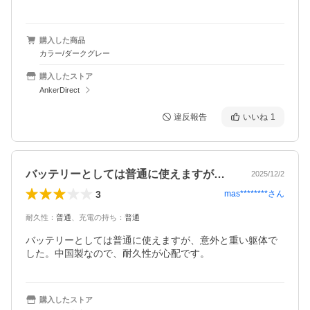
購入した商品
カラー/ダークグレー
購入したストア
AnkerDirect
違反報告
いいね
1
バッテリーとしては普通に使えますが、意…
2025/12/2
3
mas********
さん
耐久性
：
普通
、
充電の持ち
：
普通
バッテリーとしては普通に使えますが、意外と重い躯体で
した。中国製なので、耐久性が心配です。
購入したストア