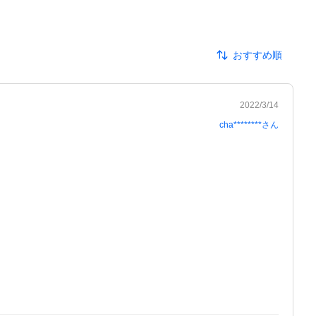
おすすめ順
2022/3/14
cha********
さん