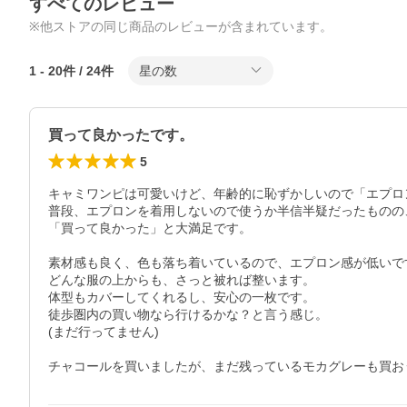
すべてのレビュー
※他ストアの同じ商品のレビューが含まれています。
1
-
20
件 /
24
件
星の数
買って良かったです。
5
キャミワンピは可愛いけど、年齢的に恥ずかしいので「エプロ
普段、エプロンを着用しないので使うか半信半疑だったものの、
「買って良かった」と大満足です。

素材感も良く、色も落ち着いているので、エプロン感が低いです
どんな服の上からも、さっと被れば整います。

体型もカバーしてくれるし、安心の一枚です。

徒歩圏内の買い物なら行けるかな？と言う感じ。

(まだ行ってません)
