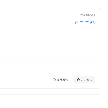
2023/10/22
yu_********
さん
違反報告
いいね
1