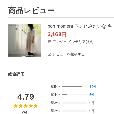
商品レビュー
bon moment ワンピみた
3,168
円
アンジェ インテリア雑貨
レビューを投稿する
総合評価
星
5
つ
19
件
4.79
星
4
つ
5
件
星
3
つ
0
件
星
2
つ
0
件
24
件