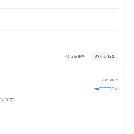
違反報告
いいね
2
2021/8/15
yui********
さん
いです。
