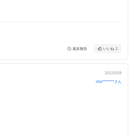
違反報告
いいね
1
2022/3/29
cha********
さん