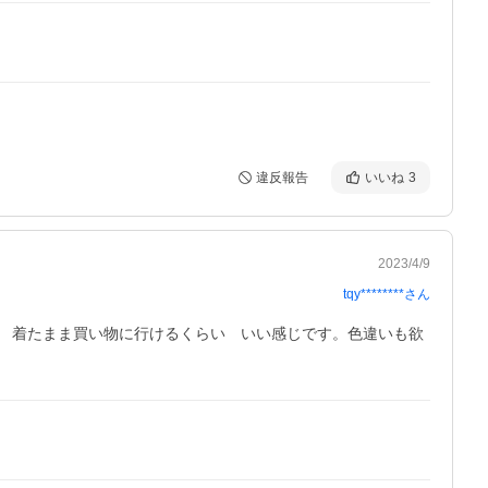
違反報告
いいね
3
2023/4/9
tqy********
さん
　着たまま買い物に行けるくらい　いい感じです。色違いも欲