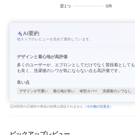
星
1
つ
0
件
AI要約
他ストアのレビューを含めて要約しています。
デザインと着心地が高評価
多くのユーザーが、エプロンとしてだけでなく普段着としても
も良く、洗濯後のシワが気にならない点も高評価です。
良い点
デザインが可愛い
着心地が良い
体型カバー
洗濯後のシワなし
AI回答の正確性や商品の効果は保証されません（
その他の注意点
）
ピックアップレビュー