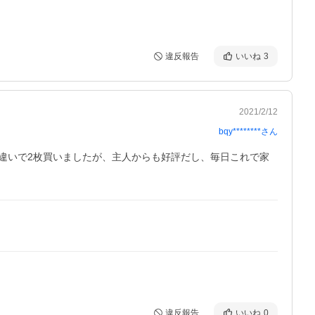
違反報告
いいね
3
2021/2/12
bqy********
さん
違いで2枚買いましたが、主人からも好評だし、毎日これで家
違反報告
いいね
0