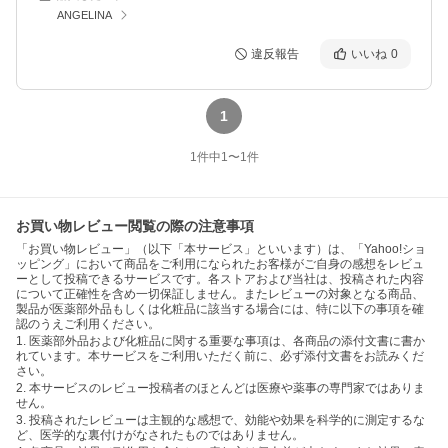
ANGELINA
違反報告
いいね
0
1
1
件中
1
〜
1
件
お買い物レビュー閲覧の際の注意事項
「お買い物レビュー」（以下「本サービス」といいます）は、「Yahoo!ショ
ッピング」において商品をご利用になられたお客様がご自身の感想をレビュ
ーとして投稿できるサービスです。各ストアおよび当社は、投稿された内容
について正確性を含め一切保証しません。またレビューの対象となる商品、
製品が医薬部外品もしくは化粧品に該当する場合には、特に以下の事項を確
認のうえご利用ください。
1. 医薬部外品および化粧品に関する重要な事項は、各商品の添付文書に書か
れています。本サービスをご利用いただく前に、必ず添付文書をお読みくだ
さい。
2. 本サービスのレビュー投稿者のほとんどは医療や薬事の専門家ではありま
せん。
3. 投稿されたレビューは主観的な感想で、効能や効果を科学的に測定するな
ど、医学的な裏付けがなされたものではありません。