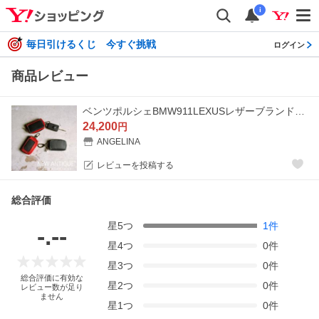
i
毎日引けるくじ 今すぐ挑戦
ログイン
商品レビュー
ベンツポルシェBMW911LEXUSレザーブランドオーダーメイド手縫いスマートレザーキーケース ホルダー 本革 サステナブル ブライドルブッテーロ日本製送料無料
24,200
円
ANGELINA
レビューを投稿する
総合評価
星
5
つ
1
件
-.--
星
4
つ
0
件
星
3
つ
0
件
総合評価に有効な
星
2
つ
0
件
レビュー数が足り
ません
星
1
つ
0
件