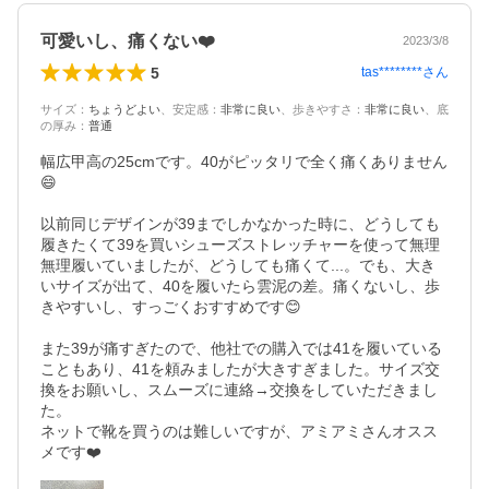
可愛いし、痛くない❤️
2023/3/8
5
tas********
さん
サイズ
：
ちょうどよい
、
安定感
：
非常に良い
、
歩きやすさ
：
非常に良い
、
底
の厚み
：
普通
幅広甲高の25cmです。40がピッタリで全く痛くありません
😄

以前同じデザインが39までしかなかった時に、どうしても
履きたくて39を買いシューズストレッチャーを使って無理
無理履いていましたが、どうしても痛くて...。でも、大き
いサイズが出て、40を履いたら雲泥の差。痛くないし、歩
きやすいし、すっごくおすすめです😊

また39が痛すぎたので、他社での購入では41を履いている
こともあり、41を頼みましたが大きすぎました。サイズ交
換をお願いし、スムーズに連絡→交換をしていただきまし
た。

ネットで靴を買うのは難しいですが、アミアミさんオスス
メです❤️