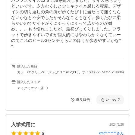
パンプスサイズ22.5で36を購入しました。サイズ感ちょう
どいいです。夕方むくむと少しキツイと感じる程度。デザ
インの切り返しの角の所が歩くたび甲に当たって痛くなら
ないかなと不安でしたがそんなこともなく。歩くたびに柔
らかいのでサイドがくにゃっくにゃって広がるのが微
妙、、、もう慣れましたが、最初びっくりしました。フラ
ットで歩きやすいですが個人的にはやわらかくなくていー
のでこれのヒール3センチくらいのほうが歩きやすいかな^ 
^
購入した商品
カラー/エクリュベージュ(クロコ)×IV(PU)、サイズ/36(22.5cm〜23.0cm)
購入したストア
アミアミヤフー店
違反報告
いいね
2
入学式用に
2024/3/28
5
kmt********
さん