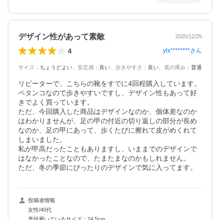
デザイン性があって素敵
2025/12/25
4
ylx********
さん
サイズ
：
ちょうどよい
、
安定感
：
良い
、
歩きやすさ
：
良い
、
底の厚み
：
普通
リピーターで、こちらの靴をすでに4回程購入しています。

ペタンコなので歩きやすいですし、デザイン性もあって好
きでよく買っています。

ただ、今回購入した商品はデザインなのか、個体差なのか
はわかりませんが、足の甲の付近の切り返しの部分が長め
なのか、足の甲にあって、歩くたびに擦れて皮がめくれて
しまいました。

私が甲高だったこともありますし、いままでのデザインで
はなかったことなので、たまたまなのかもしれません。

ただ、冬の季節にぴったりのデザインで気に入ってます。
投稿者情報
女性/40代
普段履いているサイズ：24.5cm