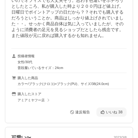
いのでオフィスでも大丈夫そう。思わず色違いをポチろう
としたところ、私が購入した時より２００円ほど値上げ。
日曜日でポイントアップの日だから？？それでも購入する
だろうということか。商品はしっかり値上げされていまし
た・・。せっかく商品自体は気に入っていましたが、その
ように消費者の足元を見るショップだとしたら残念です。

また値段が元に戻れば購入するかも知れません。
投稿者情報
女性/30代
普段履いているサイズ：24cm
購入した商品
カラー/ブラック(クロコ)×ブラック(PU)、サイズ/38(24.0cm)
購入したストア
アミアミヤフー店
違反報告
いいね
38
可愛い〜
2023/3/8