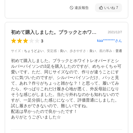
違反報告
いいね
7
初めて購入しました。ブラックとホワイト…
2021/12/7
3
kaa********
さん
サイズ
：
ちょうどよい
、
安定感
：
良い
、
歩きやすさ
：
良い
、
底の厚み
：
普通
初めて購入しました。ブラックとホワイトレオパードとシ
ルバーパイソンの3足を購入したのですが、めちゃくちゃ可
愛いです。ただ、同じサイズなので、作りが違うことにす
ぐに気づいたのですが、シルバーパイソンだけ、パッと見
て、あれ？作りがちょっと雑かな？！と思って、履いてみ
たら、やっぱりこれだけ履き心地が悪く、外反母趾になり
そうな感じがしました。当たり外れなのかも知れないので
すが、一足分損した感じになって、評価普通にしました。
試し履きができないので、難しいですね。

配送は早かったので良かったです！

ありがとうございました☆