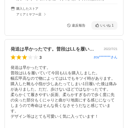
購入したストア
アミアミヤフー店
違反報告
いいね
1
発送は早かったです。普段はLLを履いて…
2022/7/21
3
zcu********
さん
発送は早かったです。

普段はLLを履いていて今回もLLを購入しました。

幅広甲高なので物によってはLLでもキツイ時があります。

購入した靴も小指が少しあたってしまい1日履いた後は痛み
がありました。だだ、歩けないほどではなかったです。

柔らかくて履きやすい反面、柔らかすぎるので歩く度に先
の尖った部分もくにゃりと曲がり地面にする感じになって
しまうので寿命はそんな長くなさそうだなと感じていま
す。

デザイン等はとても可愛いく気に入っています！