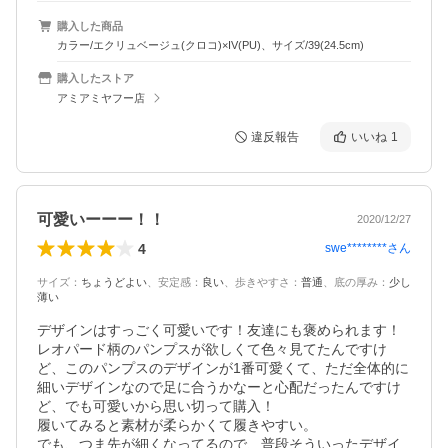
購入した商品
カラー/エクリュベージュ(クロコ)×IV(PU)、サイズ/39(24.5cm)
購入したストア
アミアミヤフー店
違反報告
いいね
1
可愛いーーー！！
2020/12/27
4
swe********
さん
サイズ
：
ちょうどよい
、
安定感
：
良い
、
歩きやすさ
：
普通
、
底の厚み
：
少し
薄い
デザインはすっごく可愛いです！友達にも褒められます！
レオパード柄のパンプスが欲しくて色々見てたんですけ
ど、このパンプスのデザインが1番可愛くて、ただ全体的に
細いデザインなので足に合うかなーと心配だったんですけ
ど、でも可愛いから思い切って購入！

履いてみると素材が柔らかくて履きやすい。

でも、つま先が細くなってるので、普段そういったデザイ