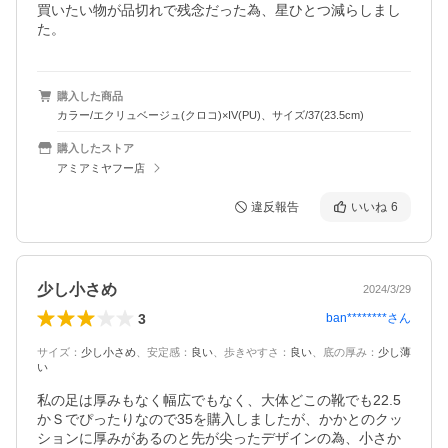
買いたい物が品切れで残念だった為、星ひとつ減らしまし
た。
購入した商品
カラー/エクリュベージュ(クロコ)×IV(PU)、サイズ/37(23.5cm)
購入したストア
アミアミヤフー店
違反報告
いいね
6
少し小さめ
2024/3/29
3
ban********
さん
サイズ
：
少し小さめ
、
安定感
：
良い
、
歩きやすさ
：
良い
、
底の厚み
：
少し薄
い
私の足は厚みもなく幅広でもなく、大体どこの靴でも22.5
かＳでぴったりなので35を購入しましたが、かかとのクッ
ションに厚みがあるのと先が尖ったデザインの為、小さか