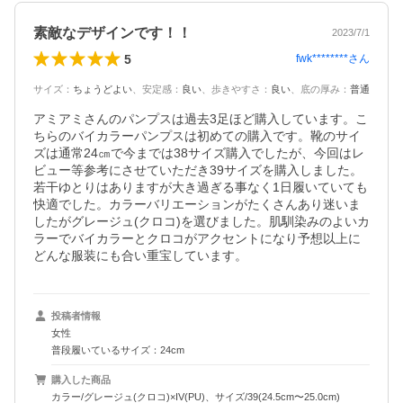
素敵なデザインです！！
2023/7/1
5
fwk********
さん
サイズ
：
ちょうどよい
、
安定感
：
良い
、
歩きやすさ
：
良い
、
底の厚み
：
普通
アミアミさんのパンプスは過去3足ほど購入しています。こ
ちらのバイカラーパンプスは初めての購入です。靴のサイ
ズは通常24㎝で今までは38サイズ購入でしたが、今回はレ
ビュー等参考にさせていただき39サイズを購入しました。
若干ゆとりはありますが大き過ぎる事なく1日履いていても
快適でした。カラーバリエーションがたくさんあり迷いま
したがグレージュ(クロコ)を選びました。肌馴染みのよいカ
ラーでバイカラーとクロコがアクセントになり予想以上に
どんな服装にも合い重宝しています。
投稿者情報
女性
普段履いているサイズ：24cm
購入した商品
カラー/グレージュ(クロコ)×IV(PU)、サイズ/39(24.5cm〜25.0cm)