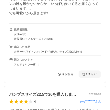
ンの靴を履かないからか、やっぱり歩いてると痛くなって
しまいます…。

でも可愛いから履きます‼
投稿者情報
女性/40代
普段履いているサイズ：24.5cm
購入した商品
カラー/ホワイトレオパード×IV(PU)、サイズ/39(24.5cm)
購入したストア
アミアミヤフー店
違反報告
いいね
1
パンプスサイズ22.5で36を購入しま…
2022/7/28
4
pny********
さん