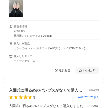
投稿者情報
女性/30代
普段履いているサイズ：25.5cm
購入した商品
カラー/ライトオーク(スエード)×IV(PU)、サイズ/40(25.0cm)
購入したストア
アミアミヤフー店
違反報告
いいね
11
入園式に明るめのパンプスがなくて購入し…
2024/3/1
5
waa********
さん
入園式に明るめのパンプスがなくて購入しました。25.5cm