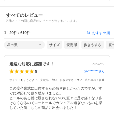
すべてのレビュー
※他ストアの同じ商品のレビューが含まれています。
1
-
20
件 /
610
件
おすすめ順
星の数
サイズ
安定感
歩きやすさ
底
迅速な対応に感謝です！
2023/2/27
5
yik********
さん
サイズ
：
ちょうどよい
、
安定感
：
良い
、
歩きやすさ
：
良い
、
底の厚み
：
普通
この度卒業式に出席するため急ぎ欲しかったのですが、す
ぐに対応して頂き助かりました。

ヒールのある靴は履きなれないので直ぐに足が痛くなり歩
けなくなるのでローヒールでカジュアル過ぎないものを探
していた所こちらの商品に出会いました！
