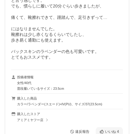
と言う感じです。

でも、慣らしに履いて20分ぐらい歩きましたが、

痛くて、靴擦れできて、踵踏んで、足引きずって…

にはなりませんでした。

靴擦れは少し赤くなるくらいでしたし、

歩き易く通勤にも使えます。

バックスキンのラベンダーの色も可愛いです。

投稿者情報
女性/40代
普段履いているサイズ：23.5cm
購入した商品
カラー/ラベンダー(スエード)×IV(PU)、サイズ/37(23.5cm)
購入したストア
アミアミヤフー店
違反報告
いいね
4