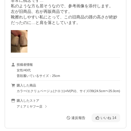
非常に残念です…

私のような方も居そうなので、参考画像を添付します。

左が旧商品、右が再販商品です。

靴擦れしやすい私にとって、この旧商品の踵の高さが絶妙
だったのに…と肩を落としています。
投稿者情報
女性/40代
普段履いているサイズ：25cm
購入した商品
カラー/エクリュベージュ(クロコ)×IV(PU)、サイズ/39(24.5cm〜25.0cm)
購入したストア
アミアミヤフー店
違反報告
いいね
14