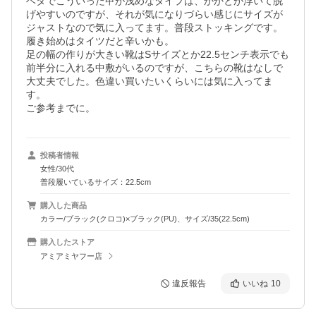
ベタでこういった甲が浅めなタイプは、かかとが浮いて脱
げやすいのですが、それが気になりづらい感じにサイズが
ジャストなので気に入ってます。普段ストッキングです。
履き始めはタイツだと辛いかも。

足の幅の作りが大きい靴はSサイズとか22.5センチ表示でも
前半分に入れる中敷がいるのですが、こちらの靴はなしで
大丈夫でした。色違い買いたいくらいには気に入ってま
す。

ご参考までに。
投稿者情報
女性/30代
普段履いているサイズ：22.5cm
購入した商品
カラー/ブラック(クロコ)×ブラック(PU)、サイズ/35(22.5cm)
購入したストア
アミアミヤフー店
違反報告
いいね
10