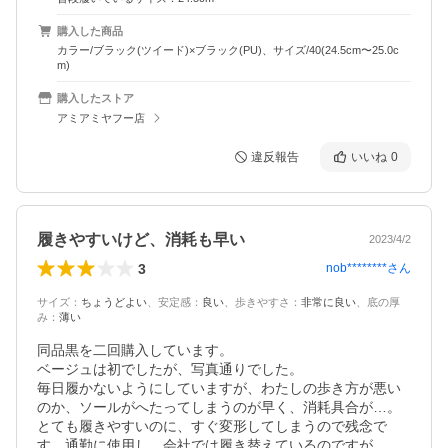
購入した商品
カラー/ブラック(ツイード)×ブラック(PU)、サイズ/40(24.5cm〜25.0c
m)
購入したストア
アミアミヤフー店
違反報告
いいね
0
履きやすいけど、消耗も早い
2023/4/2
3
nob********
さん
サイズ
：
ちょうどよい
、
安定感
：
良い
、
歩きやすさ
：
非常に良い
、
底の厚
み
：
薄い
同品黒を二回購入しています。

ベージュは初でしたが、写真通りでした。

毎日履かないようにしていますが、わたしの歩き方が悪い
のか、ソールがへたってしまうのが早く、消耗具合が…。

とても履きやすいのに、すぐ変形してしまうので残念で
す。通勤に使用し、会社では履き替えているのですが。
