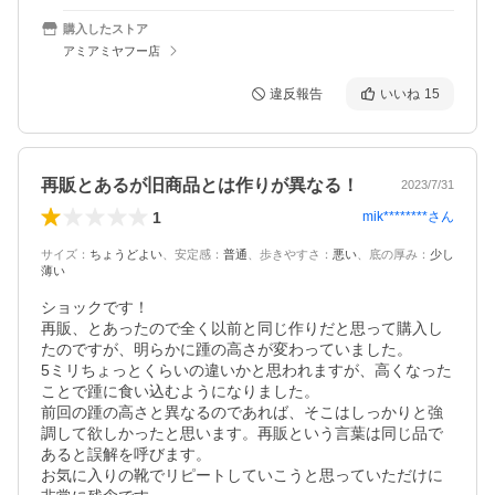
購入したストア
アミアミヤフー店
違反報告
いいね
15
再販とあるが旧商品とは作りが異なる！
2023/7/31
1
mik********
さん
サイズ
：
ちょうどよい
、
安定感
：
普通
、
歩きやすさ
：
悪い
、
底の厚み
：
少し
薄い
ショックです！

再販、とあったので全く以前と同じ作りだと思って購入し
たのですが、明らかに踵の高さが変わっていました。

5ミリちょっとくらいの違いかと思われますが、高くなった
ことで踵に食い込むようになりました。

前回の踵の高さと異なるのであれば、そこはしっかりと強
調して欲しかったと思います。再販という言葉は同じ品で
あると誤解を呼びます。

お気に入りの靴でリピートしていこうと思っていただけに