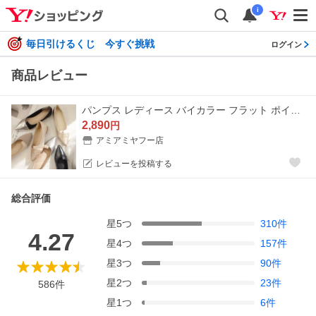
i
毎日引けるくじ 今すぐ挑戦
ログイン
商品レビュー
パンプス レディース バイカラー フラット ポインテッドトゥ 1.0センチヒール ぺたんこ ローヒール 美脚 柔らかい 走れるパンプス アミアミ amiami SlV
2,890
円
アミアミヤフー店
レビューを投稿する
総合評価
星
5
つ
310
件
4.27
星
4
つ
157
件
星
3
つ
90
件
星
2
つ
23
件
586
件
星
1
つ
6
件