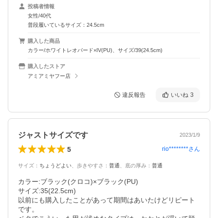
投稿者情報
女性/40代
普段履いているサイズ：24.5cm
購入した商品
カラー/ホワイトレオパード×IV(PU)、サイズ/39(24.5cm)
購入したストア
アミアミヤフー店
違反報告
いいね
3
ジャストサイズです
2023/1/9
5
rio********
さん
サイズ
：
ちょうどよい
、
歩きやすさ
：
普通
、
底の厚み
：
普通
カラー:ブラック(クロコ)×ブラック(PU)

サイズ:35(22.5cm)

以前にも購入したことがあって期間はあいたけどリピート
です。
