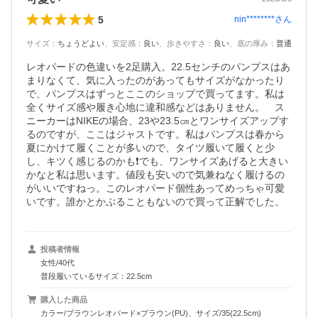
5
nin********
さん
サイズ
：
ちょうどよい
、
安定感
：
良い
、
歩きやすさ
：
良い
、
底の厚み
：
普通
レオパードの色違いを2足購入。22.5センチのパンプスはあ
まりなくて、気に入ったのがあってもサイズがなかったり
で、パンプスはずっとここのショップで買ってます。私は
全くサイズ感や履き心地に違和感などはありません。　ス
ニーカーはNIKEの場合、23や23.5㎝とワンサイズアップす
るのですが、ここはジャストです。私はパンプスは春から
夏にかけて履くことが多いので、タイツ履いて履くと少
し、キツく感じるのかも❗️でも、ワンサイズあげると大きい
かなと私は思います。値段も安いので気兼ねなく履けるの
がいいですねっ。このレオパード個性あってめっちゃ可愛
いです。誰かとかぶることもないので買って正解でした。
投稿者情報
女性/40代
普段履いているサイズ：22.5cm
購入した商品
カラー/ブラウンレオパード×ブラウン(PU)、サイズ/35(22.5cm)