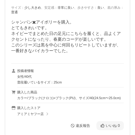
サイズ
：
少し大きめ
、
安定感
：
非常に良い
、
歩きやすさ
：
良い
、
底の厚み
：
普通
シャンパン✖️アイボリーを購入。

とてもきれいです。

ネイビーでまとめた日の足元にこちらを履くと、品よくア
クセントになったり、春夏のコーデが楽しいです。

このシリーズは黒を中心に何回もリピートしていますが、
一番好きなバイカラーでした。
投稿者情報
女性/40代
普段履いているサイズ：25cm
購入した商品
カラー/ブラック(クロコ)×ブラック(PU)、サイズ/40(24.5cm〜25.0cm)
購入したストア
アミアミヤフー店
違反報告
いいね
0