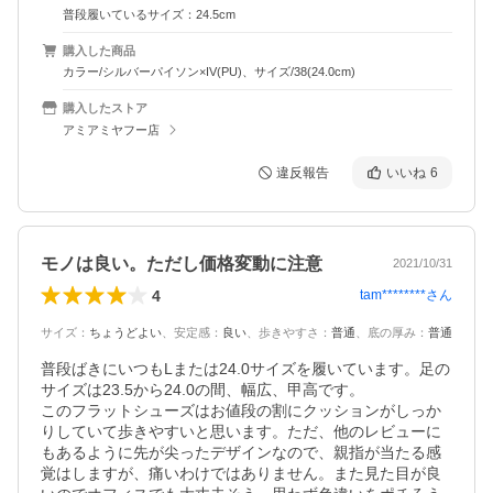
普段履いているサイズ：24.5cm
購入した商品
カラー/シルバーパイソン×IV(PU)、サイズ/38(24.0cm)
購入したストア
アミアミヤフー店
違反報告
いいね
6
モノは良い。ただし価格変動に注意
2021/10/31
4
tam********
さん
サイズ
：
ちょうどよい
、
安定感
：
良い
、
歩きやすさ
：
普通
、
底の厚み
：
普通
普段ばきにいつもLまたは24.0サイズを履いています。足の
サイズは23.5から24.0の間、幅広、甲高です。

このフラットシューズはお値段の割にクッションがしっか
りしていて歩きやすいと思います。ただ、他のレビューに
もあるように先が尖ったデザインなので、親指が当たる感
覚はしますが、痛いわけではありません。また見た目が良