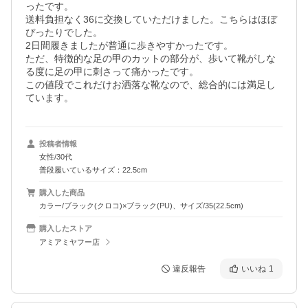
ったです。

送料負担なく36に交換していただけました。こちらはほぼ
ぴったりでした。

2日間履きましたが普通に歩きやすかったです。

ただ、特徴的な足の甲のカットの部分が、歩いて靴がしな
る度に足の甲に刺さって痛かったです。

この値段でこれだけお洒落な靴なので、総合的には満足し
ています。
投稿者情報
女性/30代
普段履いているサイズ：22.5cm
購入した商品
カラー/ブラック(クロコ)×ブラック(PU)、サイズ/35(22.5cm)
購入したストア
アミアミヤフー店
違反報告
いいね
1