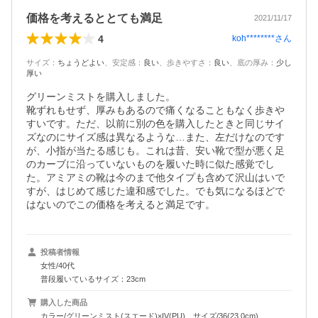
価格を考えるととても満足
2021/11/17
4
koh********
さん
サイズ
：
ちょうどよい
、
安定感
：
良い
、
歩きやすさ
：
良い
、
底の厚み
：
少し
厚い
グリーンミストを購入しました。

靴ずれもせず、厚みもあるので痛くなることもなく歩きや
すいです。ただ、以前に別の色を購入したときと同じサイ
ズなのにサイズ感は異なるような…また、左だけなのです
が、小指が当たる感じも。これは昔、安い靴で型が悪く足
のカーブに沿っていないものを履いた時に似た感覚でし
た。アミアミの靴は今のまで他タイプも含めて沢山はいで
すが、はじめて感じた違和感でした。でも気になるほどで
はないのでこの価格を考えると満足です。
投稿者情報
女性/40代
普段履いているサイズ：23cm
購入した商品
カラー/グリーンミスト(スエード)×IV(PU)、サイズ/36(23.0cm)