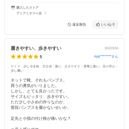
購入したストア
アミアミヤフー店
違反報告
いいね
0
履きやすい、歩きやすい
2022/3/16
5
nya********
さん
サイズ
：
少し小さめ
、
安定感
：
良い
、
歩きやすさ
：
非常に良い
、
底の厚み
：
少し薄い
ネットで靴、それもパンプス。

買うの勇気がいりました。

しかし、とても良かったです。

サイズもピッタリ、歩きやすい。

ただ少し小さめの作りなのか、

普段パンプスを履かないせいか、

足先と小指の付け根が痛いかな？
