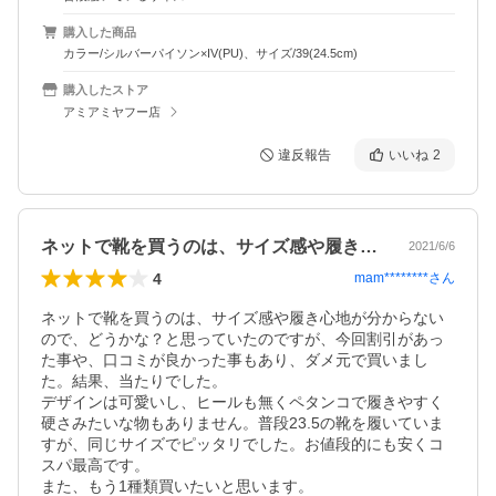
購入した商品
カラー/シルバーパイソン×IV(PU)、サイズ/39(24.5cm)
購入したストア
アミアミヤフー店
違反報告
いいね
2
ネットで靴を買うのは、サイズ感や履き心…
2021/6/6
4
mam********
さん
ネットで靴を買うのは、サイズ感や履き心地が分からない
ので、どうかな？と思っていたのですが、今回割引があっ
た事や、口コミが良かった事もあり、ダメ元で買いまし
た。結果、当たりでした。

デザインは可愛いし、ヒールも無くペタンコで履きやすく
硬さみたいな物もありません。普段23.5の靴を履いていま
すが、同じサイズでピッタリでした。お値段的にも安くコ
スパ最高です。

また、もう1種類買いたいと思います。
