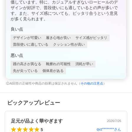
価しています。特に、カジュアルすぎないローヒールのデ
ザインが好評で、普段使いにも適しているとの声が多いで
す。また、サイズ感についても、ピッタリ合うという意見
が多く見られます。
良い点
デザインが可愛い
履き心地が良い
サイズ感がピッタリ
普段使いに適している
クッション性が高い
悪い点
踵の高さが異なる
靴擦れの可能性
消耗が早い
先が尖っている
個体差がある
AI回答の正確性や商品の効果は保証されません（
その他の注意点
）
ピックアップレビュー
足元が品よく華やぎます
2026/7/26
5
qvz********
さん