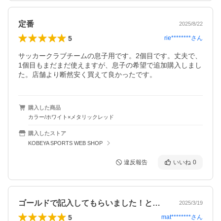
定番
2025/8/22
5
rie********
さん
サッカークラブチームの息子用です。2個目です。丈夫で、
1個目もまだまだ使えますが、息子の希望で追加購入しまし
た。店舗より断然安く買えて良かったです。
購入した商品
カラー/ホワイト×メタリックレッド
購入したストア
KOBEYA SPORTS WEB SHOP
違反報告
いいね
0
ゴールドで記入してもらいました！とって…
2025/3/19
5
mat********
さん