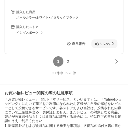
購入した商品
ボールカラー/ホワイト×メタリックブラック
購入したストア
イシダスポーツ
違反報告
いいね
0
1
2
21
件中
1
〜
20
件
お買い物レビュー閲覧の際の注意事項
「お買い物レビュー」（以下「本サービス」といいます）は、「Yahoo!ショ
ッピング」において商品をご利用になられたお客様がご自身の感想をレビュ
ーとして投稿できるサービスです。各ストアおよび当社は、投稿された内容
について正確性を含め一切保証しません。またレビューの対象となる商品、
製品が医薬部外品もしくは化粧品に該当する場合には、特に以下の事項を確
認のうえご利用ください。
1. 医薬部外品および化粧品に関する重要な事項は、各商品の添付文書に書か