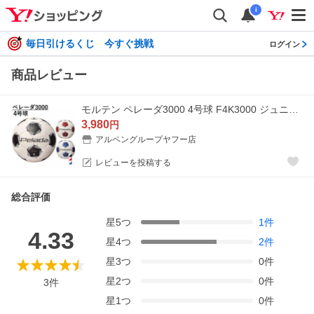
i
毎日引けるくじ 今すぐ挑戦
ログイン
商品レビュー
モルテン ペレーダ3000 4号球 F4K3000 ジュニア キッズ・子供 サッカー 検定球 F4K3000/F4K3000-WR/F4K3000-WB molten
3,980
円
アルペングループヤフー店
レビューを投稿する
総合評価
星
5
つ
1
件
4.33
星
4
つ
2
件
星
3
つ
0
件
星
2
つ
0
件
3
件
星
1
つ
0
件