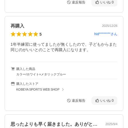
違反報告
いいね
0
再購入
2025/12/26
5
hid********
さん
1年半練習に使ってましたが無くしたので、子どもからまた
購入した商品
カラー/ホワイト×メタリックブルー
購入したストア
KOBEYA SPORTS WEB SHOP
違反報告
いいね
0
思ったよりも早く届きました。ありがとう…
2025/9/4