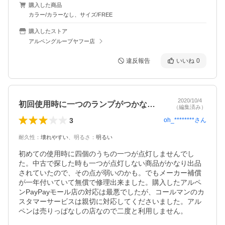
購入した商品
カラー/カラーなし、サイズ/FREE
購入したストア
アルペングループヤフー店
違反報告
いいね
0
2020/10/4
初回使用時に一つのランプがつかない。
（編集済み）
3
oh_********
さん
耐久性
：
壊れやすい
、
明るさ
：
明るい
初めての使用時に四個のうちの一つが点灯しませんでし
た。中古で探した時も一つが点灯しない商品がかなり出品
されていたので、その点が弱いのかも。でもメーカー補償
が一年付いていて無償で修理出来ました。購入したアルペ
ンPayPayモール店の対応は最悪でしたが、コールマンのカ
スタマーサービスは親切に対応してくださいました。アル
ペンは売りっぱなしの店なので二度と利用しません。