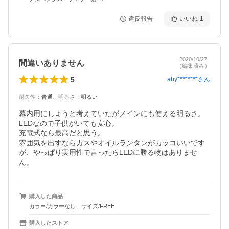
違反報告
いいね
1
2020/10/27
間違いありません
（編集済み）
5
ahy********
さん
耐久性
：
普通
、
明るさ
：
明るい
幕内用にしようと考えていたがメインにも使える明るさ。

LEDなので子供がいても安心。

充電式なら最高だと思う。

雰囲気を出すならガスやオイルランタンがカッコいいです
が、やっぱり実用性で言ったらLEDに勝る物はありませ
ん。
購入した商品
カラー/カラーなし、サイズ/FREE
購入したストア