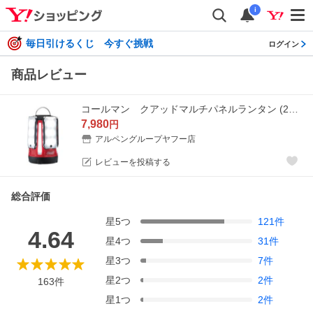
i
毎日引けるくじ 今すぐ挑戦
ログイン
商品レビュー
コールマン クアッドマルチパネルランタン (2000031270) キャンプ 電池ランタン Coleman
7,980
円
アルペングループヤフー店
レビューを投稿する
総合評価
星
5
つ
121
件
4.64
星
4
つ
31
件
星
3
つ
7
件
星
2
つ
2
件
163
件
星
1
つ
2
件