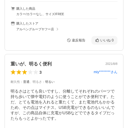
購入した商品
カラー/カラーなし、サイズ/FREE
購入したストア
アルペングループヤフー店
違反報告
いいね
0
重いが、明るく便利
2021/8/8
3
miy********
さん
耐久性
：
普通
、
明るさ
：
明るい
明るさはとても良いですし、分離してそれぞれのパーツで
持ち歩いて懐中電灯のように使うことができ便利です。た
だ、とても電池を入れると重たくて、また電池代もかかる
ため、その点はマイナス。USB充電ができるのもいいんで
すが、この商品自体に充電がUSBなどでできるタイプだっ
たらもっとよかったです。