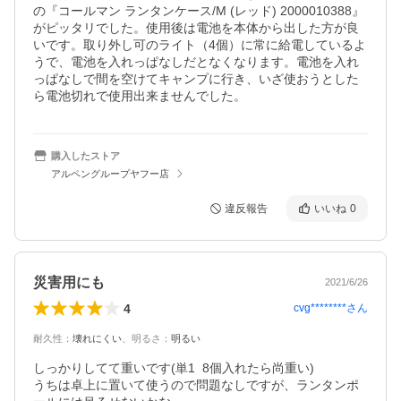
の『コールマン ランタンケース/M (レッド) 2000010388』
がピッタリでした。使用後は電池を本体から出した方が良
いです。取り外し可のライト（4個）に常に給電しているよ
うで、電池を入れっぱなしだとなくなります。電池を入れ
っぱなしで間を空けてキャンプに行き、いざ使おうとした
ら電池切れで使用出来ませんでした。
購入したストア
アルペングループヤフー店
違反報告
いいね
0
災害用にも
2021/6/26
4
cvg********
さん
耐久性
：
壊れにくい
、
明るさ
：
明るい
しっかりしてて重いです(単1  8個入れたら尚重い)

うちは卓上に置いて使うので問題なしですが、ランタンポ