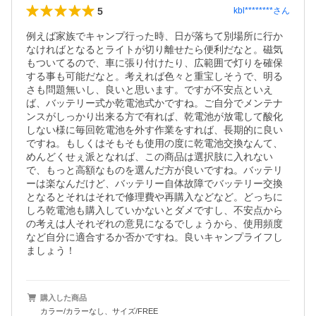
5
kbl********
さん
例えば家族でキャンプ行った時、日が落ちて別場所に行か
なければとなるとライトが切り離せたら便利だなと。磁気
もついてるので、車に張り付けたり、広範囲で灯りを確保
する事も可能だなと。考えれば色々と重宝しそうで、明る
さも問題無いし、良いと思います。ですが不安点といえ
ば、バッテリー式か乾電池式かですね。ご自分でメンテナ
ンスがしっかり出来る方で有れば、乾電池が放電して酸化
しない様に毎回乾電池を外す作業をすれば、長期的に良い
ですね。もしくはそもそも使用の度に乾電池交換なんて、
めんどくせぇ派となれば、この商品は選択肢に入れない
で、もっと高額なものを選んだ方が良いですね。バッテリ
ーは楽なんだけど、バッテリー自体故障でバッテリー交換
となるとそれはそれで修理費や再購入などなど。どっちに
しろ乾電池も購入していかないとダメですし、不安点から
の考えは人それぞれの意見になるでしょうから、使用頻度
など自分に適合するか否かですね。良いキャンプライフし
ましょう！
購入した商品
カラー/カラーなし、サイズ/FREE