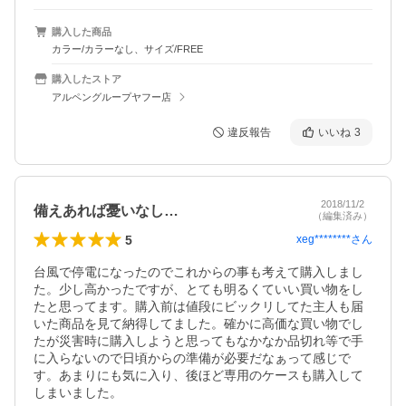
購入した商品
カラー/カラーなし、サイズ/FREE
購入したストア
アルペングループヤフー店
違反報告
いいね
3
2018/11/2
備えあれば憂いなし…
（編集済み）
5
xeg********
さん
台風で停電になったのでこれからの事も考えて購入しまし
た。少し高かったですが、とても明るくていい買い物をし
たと思ってます。購入前は値段にビックリしてた主人も届
いた商品を見て納得してました。確かに高価な買い物でし
たが災害時に購入しようと思ってもなかなか品切れ等で手
に入らないので日頃からの準備が必要だなぁって感じで
す。あまりにも気に入り、後ほど専用のケースも購入して
しまいました。