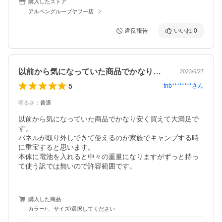
購入したストア
アルペングループヤフー店
違反報告
いいね
0
以前から気になっていた商品でかなり安く…
2023/6/27
5
tnb********
さん
明るさ
：
普通
以前から気になっていた商品でかなり安く買えて大満足で
す。

パネルが取り外しできて使えるのが家族でキャンプする時
に重宝すると思います。

本体に電池を入れると中々の重量になりますがずっと持っ
て使う訳では無いので許容範囲です。
購入した商品
カラー/-、サイズ/選択してください