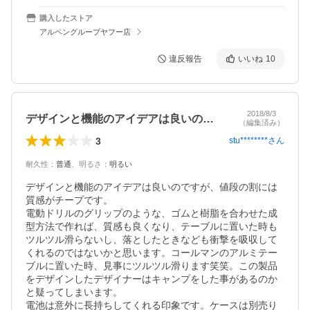
購入したストア
アルペングループヤフー店
違反報告
いいね
10
2018/8/3
デザインと機能のアイデアは良いのですが…
（編集済み）
3
stu********
さん
耐久性
：
普通
、
明るさ
：
明るい
デザインと機能のアイデアは良いのですが、値段の割には
質感がチープです。

電動ドリルのグリップのような、ゴムと樹脂を合わせた成
型方法で作れば、質感も良くなり、テーブルに置いた時も
ツルツル滑らないし、落としたときなども衝撃を吸収して
くれるのではないかと思います。コールマンのアルミテー
ブルに置いた時、見事にツルツル滑ります笑笑。この製品
をデザインしたデザイナーはキャンプをした事があるのか
と疑ってしまいます。

電池は意外に長持ちしてくれる印象です。ケースは別売り