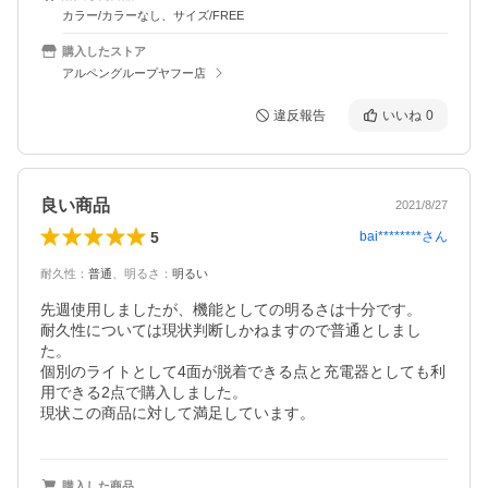
カラー/カラーなし、サイズ/FREE
購入したストア
アルペングループヤフー店
違反報告
いいね
0
良い商品
2021/8/27
5
bai********
さん
耐久性
：
普通
、
明るさ
：
明るい
先週使用しましたが、機能としての明るさは十分です。

耐久性については現状判断しかねますので普通としまし
た。

個別のライトとして4面が脱着できる点と充電器としても利
用できる2点で購入しました。

現状この商品に対して満足しています。
購入した商品