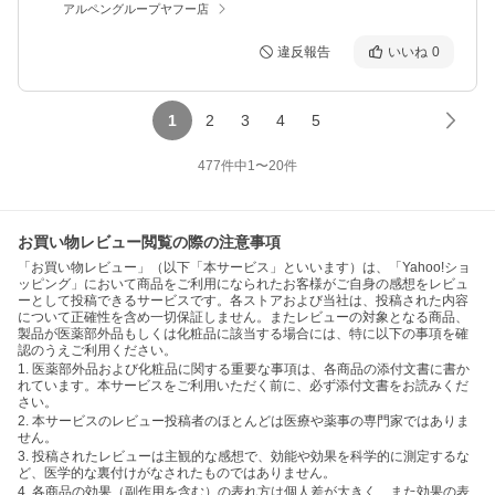
アルペングループヤフー店
違反報告
いいね
0
1
2
3
4
5
477
件中
1
〜
20
件
お買い物レビュー閲覧の際の注意事項
「お買い物レビュー」（以下「本サービス」といいます）は、「Yahoo!ショ
ッピング」において商品をご利用になられたお客様がご自身の感想をレビュ
ーとして投稿できるサービスです。各ストアおよび当社は、投稿された内容
について正確性を含め一切保証しません。またレビューの対象となる商品、
製品が医薬部外品もしくは化粧品に該当する場合には、特に以下の事項を確
認のうえご利用ください。
1. 医薬部外品および化粧品に関する重要な事項は、各商品の添付文書に書か
れています。本サービスをご利用いただく前に、必ず添付文書をお読みくだ
さい。
2. 本サービスのレビュー投稿者のほとんどは医療や薬事の専門家ではありま
せん。
3. 投稿されたレビューは主観的な感想で、効能や効果を科学的に測定するな
ど、医学的な裏付けがなされたものではありません。
4. 各商品の効果（副作用を含む）の表れ方は個人差が大きく、また効果の表