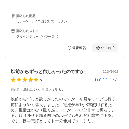
購入した商品
カラー/-、サイズ/選択してください
購入したストア
アルペングループヤフー店
違反報告
いいね
0
以前からずっと欲しかったのですが、今回…
2020/10/29
5
fan********
さん
耐久性
：
壊れにくい
、
明るさ
：
明るい
以前からずっと欲しかったのですが、今回キャンプに行く
前にようやく購入しました。電池が単1が8本使用するた
め、重量はかなり重く感じますが、その分非常に明るく、
また取り外せる部分四つのパーツもそれぞれ非常に明るい
です。懐中電灯としても十分使用できました。