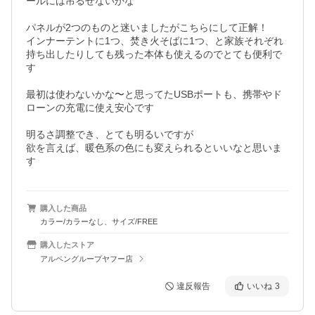
ールには吊るせないかな

パネルが2つのものと迷いましたがこちらにして正解！

インナーテントに1つ、焚き火そばに1つ、と家族それぞれ
持ち出したりしても残った本体も使えるのでとても便利で
す

最初は使わないかな〜と思ってたUSBポートも、携帯やド
ローンの充電に使え安心です

明るさ調整でき、とても明るいですが

欲を言えば、暖色系の色にも変えられるといいなと思いま
す
購入した商品
カラー/カラーなし、サイズ/FREE
購入したストア
アルペングループヤフー店
違反報告
いいね
3