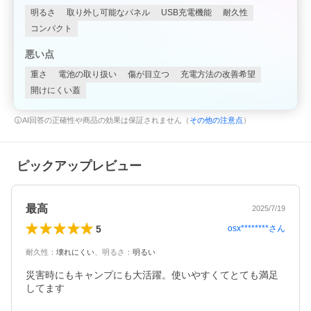
明るさ
取り外し可能なパネル
USB充電機能
耐久性
コンパクト
悪い点
重さ
電池の取り扱い
傷が目立つ
充電方法の改善希望
開けにくい蓋
AI回答の正確性や商品の効果は保証されません（
その他の注意点
）
ピックアップレビュー
最高
2025/7/19
5
osx********
さん
耐久性
：
壊れにくい
、
明るさ
：
明るい
災害時にもキャンプにも大活躍。使いやすくてとても満足
してます