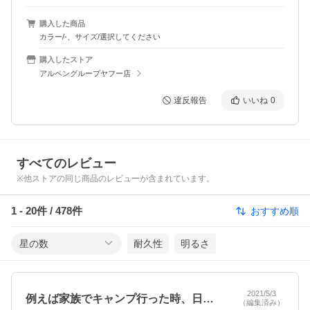
購入した商品
カラー/-、サイズ/選択してください
購入したストア
アルペングループヤフー店
違反報告
いいね
0
すべてのレビュー
※他ストアの同じ商品のレビューが含まれています。
1
-
20
件 /
478
件
おすすめ順
星の数
耐久性
明るさ
2021/5/3
例えば家族でキャンプ行った時、日が落ち…
（編集済み）