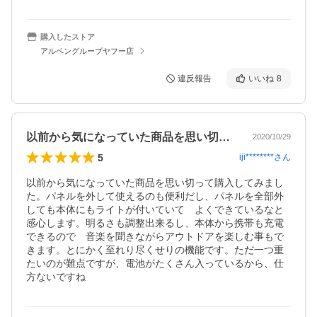
購入したストア
アルペングループヤフー店
違反報告
いいね
8
以前から気になっていた商品を思い切って…
2020/10/29
5
iji********
さん
以前から気になっていた商品を思い切って購入してみまし
た。パネルを外して使えるのも便利だし、パネルを全部外
しても本体にもライトが付いていて　よくできているなと
感心します。明るさも調整出来るし、本体から携帯も充電
できるので　音楽を聞きながらアウトドアを楽しむ事もで
きます。とにかく至れり尽くせりの機能です。ただ一つ重
たいのが難点ですが、電池がたくさん入っているから、仕
方ないですね