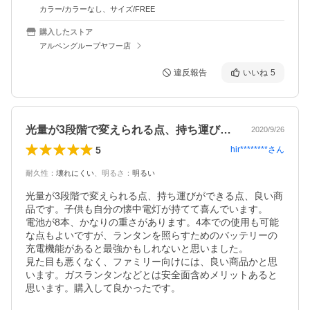
カラー/カラーなし、サイズ/FREE
購入したストア
アルペングループヤフー店
違反報告
いいね
5
光量が3段階で変えられる点、持ち運びが…
2020/9/26
5
hir********
さん
耐久性
：
壊れにくい
、
明るさ
：
明るい
光量が3段階で変えられる点、持ち運びができる点、良い商
品です。子供も自分の懐中電灯が持てて喜んでいます。

電池が8本、かなりの重さがあります。4本での使用も可能
な点もよいですが、ランタンを照らすためのバッテリーの
充電機能があると最強かもしれないと思いました。

見た目も悪くなく、ファミリー向けには、良い商品かと思
います。ガスランタンなどとは安全面含めメリットあると
思います。購入して良かったです。