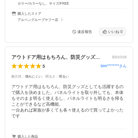
カラー/カラーなし、サイズ/FREE
購入したストア
アルペングループヤフー店
違反報告
いいね
0
アウトドア用はもちろん、防災グッズとし…
2021/1/16
5
bim********
さん
耐久性
：
壊れにくい
、
明るさ
：
明るい
アウトドア用はもちろん、防災グッズとしても活躍するの
で購入を決めました。パネルライトを取り外しても、本体
もそのまま明るく使えるし、パネルライトも明るさを帰る
ことができるなど高機能。

一台あれば家族が多くても各々使えるので買ってよかった
です
購入した商品