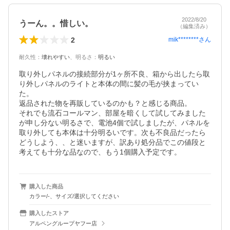
2022/8/20
うーん。。惜しい。
（編集済み）
2
mik********
さん
耐久性
：
壊れやすい
、
明るさ
：
明るい
取り外しパネルの接続部分が1ヶ所不良、箱から出したら取
り外しパネルのライトと本体の間に髪の毛が挟まってい
た。

返品された物を再販しているのかも？と感じる商品。

それでも流石コールマン、部屋を暗くして試してみました
が申し分ない明るさで、電池4個で試しましたが、パネルを
取り外しても本体は十分明るいです。次も不良品だったら
どうしよう、、と迷いますが、訳あり処分品でこの値段と
考えても十分な品なので、もう1個購入予定です。
購入した商品
カラー/-、サイズ/選択してください
購入したストア
アルペングループヤフー店