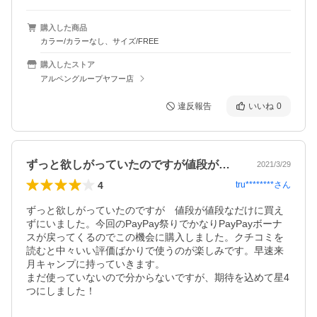
購入した商品
カラー/カラーなし、サイズ/FREE
購入したストア
アルペングループヤフー店
違反報告
いいね
0
ずっと欲しがっていたのですが値段が値段…
2021/3/29
4
tru********
さん
ずっと欲しがっていたのですが　値段が値段なだけに買え
ずにいました。今回のPayPay祭りでかなりPayPayボーナ
スが戻ってくるのでこの機会に購入しました。クチコミを
読むと中々いい評価ばかりで使うのが楽しみです。早速来
月キャンプに持っていきます。

まだ使っていないので分からないですが、期待を込めて星4
つにしました！