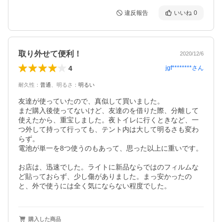
違反報告
いいね
0
取り外せて便利！
2020/12/6
4
jgf********
さん
耐久性
：
普通
、
明るさ
：
明るい
友達が使っていたので、真似して買いました。

まだ購入後使ってないけど、友達のを借りた際、分離して
使えたから、重宝しました。夜トイレに行くときなど、一
つ外して持って行っても、テント内は大して明るさも変わ
らず。

電池が単一を8つ使うのもあって、思った以上に重いです。

お店は、迅速でした。ライトに新品ならではのフィルムな
ど貼っておらず、少し傷がありました。まっ安かったの
と、外で使うには全く気にならない程度でした。
購入した商品