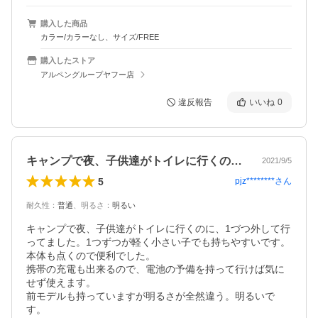
購入した商品
カラー/カラーなし、サイズ/FREE
購入したストア
アルペングループヤフー店
違反報告
いいね
0
キャンプで夜、子供達がトイレに行くのに…
2021/9/5
5
pjz********
さん
耐久性
：
普通
、
明るさ
：
明るい
キャンプで夜、子供達がトイレに行くのに、1づつ外して行
ってました。1つずつが軽く小さい子でも持ちやすいです。

本体も点くので便利でした。

携帯の充電も出来るので、電池の予備を持って行けば気に
せず使えます。

前モデルも持っていますが明るさが全然違う。明るいで
す。