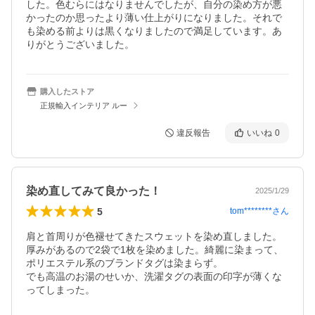
した。色むらにはなりませんでしたが、自分の染め方が悪
かったのか思ったより薄い仕上がりになりました。それで
も染める前よりは黒くなりましたので満足しています。あ
りがとうございました。
購入したストア
正規輸入インテリア ルー
違反報告
いいね
0
染め直してみて良かった！
2025/1/29
5
tom********
さん
肩と首周りが色褪せてきたスウェットを染め直しました。
厚みがあるので2袋で1枚を染めました。綺麗に染まって、
ポリエステル系のブランドタグは染まらず。

でも高温のお湯のせいか、洗濯タグの表面の印字が薄くな
ってしまった。