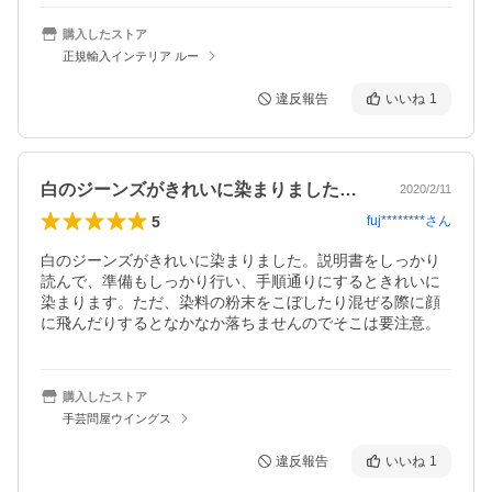
購入したストア
正規輸入インテリア ルー
違反報告
いいね
1
白のジーンズがきれいに染まりました。説…
2020/2/11
5
fuj********
さん
白のジーンズがきれいに染まりました。説明書をしっかり
読んで、準備もしっかり行い、手順通りにするときれいに
染まります。ただ、染料の粉末をこぼしたり混ぜる際に顔
に飛んだりするとなかなか落ちませんのでそこは要注意。
購入したストア
手芸問屋ウイングス
違反報告
いいね
1