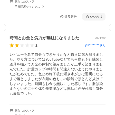
購入したストア
手芸問屋ウイングス
違反報告
いいね
1
時間とお金と労力が無駄になりました
2024/7/9
2
yui********
さん
レビューをみて自分もできそうかなと購入に踏み切りまし
た。やり方についてはYouTubeなどでも何度も予行練習し
道具を揃えて万全の体制で望みましたが上手く染まりませ
んでした。計量カップや時間も間違えないようにやりまし
たがだめでした。色止め終了後に濯ぎ水がほぼ透明になる
まで落としましたが衣類の色もこの段階でほとんど抜けて
しまいました。時間もお金も無駄にした感じです。服は染
まらないのに手や体や作業場などは無駄に色が付着し気分
も最低でした。
購入したストア