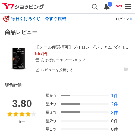
i
毎日引けるくじ 今すぐ挑戦
ログイン
商品レビュー
【メール便選択可】ダイロン プレミアム ダイ Intense Black DYPRD 12 DYLON
667
円
あきばおー ヤフーショップ
レビューを投稿する
総合評価
星
5
つ
1
件
3.80
星
4
つ
2
件
星
3
つ
2
件
星
2
つ
0
件
5
件
星
1
つ
0
件