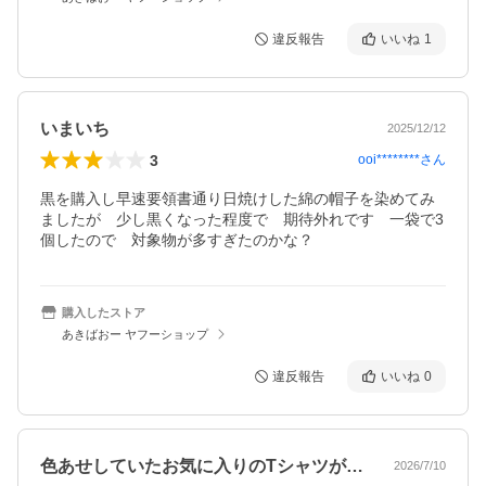
違反報告
いいね
1
いまいち
2025/12/12
3
ooi********
さん
黒を購入し早速要領書通り日焼けした綿の帽子を染めてみ
ましたが　少し黒くなった程度で　期待外れです　一袋で3
購入したストア
あきばおー ヤフーショップ
違反報告
いいね
0
色あせしていたお気に入りのTシャツが復…
2026/7/10