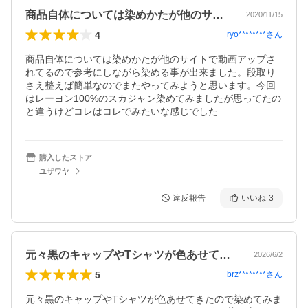
商品自体については染めかたが他のサイト…
2020/11/15
4
ryo********
さん
商品自体については染めかたが他のサイトで動画アップさ
れてるので参考にしながら染める事が出来ました。段取り
さえ整えば簡単なのでまたやってみようと思います。今回
はレーヨン100%のスカジャン染めてみましたが思ってたの
と違うけどコレはコレでみたいな感じでした
購入したストア
ユザワヤ
違反報告
いいね
3
元々黒のキャップやTシャツが色あせてき…
2026/6/2
5
brz********
さん
元々黒のキャップやTシャツが色あせてきたので染めてみま