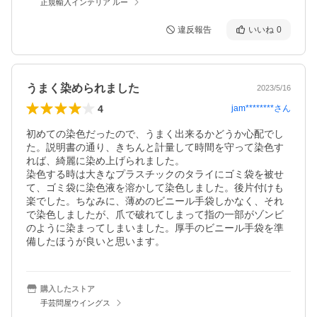
正規輸入インテリア ルー
違反報告
いいね
0
うまく染められました
2023/5/16
4
jam********
さん
初めての染色だったので、うまく出来るかどうか心配でし
た。説明書の通り、きちんと計量して時間を守って染色す
れば、綺麗に染め上げられました。

染色する時は大きなプラスチックのタライにゴミ袋を被せ
て、ゴミ袋に染色液を溶かして染色しました。後片付けも
楽でした。ちなみに、薄めのビニール手袋しかなく、それ
で染色しましたが、爪で破れてしまって指の一部がゾンビ
のように染まってしまいました。厚手のビニール手袋を準
備したほうが良いと思います。
購入したストア
手芸問屋ウイングス