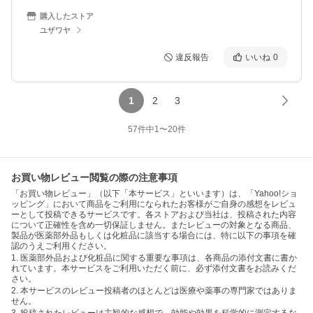
購入したストア
ユザワヤ
違反報告
いいね
0
1
2
3
57
件中
1
〜
20
件
お買い物レビュー閲覧の際の注意事項
「お買い物レビュー」（以下「本サービス」といいます）は、「Yahoo!ショ
ッピング」において商品をご利用になられたお客様がご自身の感想をレビュ
ーとして投稿できるサービスです。各ストアおよび当社は、投稿された内容
について正確性を含め一切保証しません。またレビューの対象となる商品、
製品が医薬部外品もしくは化粧品に該当する場合には、特に以下の事項を確
認のうえご利用ください。
1. 医薬部外品および化粧品に関する重要な事項は、各商品の添付文書に書か
れています。本サービスをご利用いただく前に、必ず添付文書をお読みくだ
さい。
2. 本サービスのレビュー投稿者のほとんどは医療や薬事の専門家ではありま
せん。