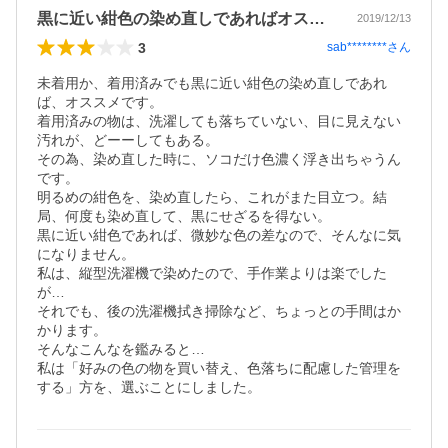
黒に近い紺色の染め直しであればオススメ
2019/12/13
3
sab********
さん
未着用か、着用済みでも黒に近い紺色の染め直しであれ
ば、オススメです。

着用済みの物は、洗濯しても落ちていない、目に見えない
汚れが、どーーしてもある。

その為、染め直した時に、ソコだけ色濃く浮き出ちゃうん
です。

明るめの紺色を、染め直したら、これがまた目立つ。結
局、何度も染め直して、黒にせざるを得ない。

黒に近い紺色であれば、微妙な色の差なので、そんなに気
になりません。

私は、縦型洗濯機で染めたので、手作業よりは楽でした
が…

それでも、後の洗濯機拭き掃除など、ちょっとの手間はか
かります。

そんなこんなを鑑みると…

私は「好みの色の物を買い替え、色落ちに配慮した管理を
する」方を、選ぶことにしました。