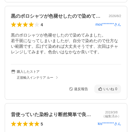
黒のポロシャツが色褪せしたので染めてみ…
2026/8/2
4
mos********
さん
黒のポロシャツが色褪せしたので染めてみました。

若干斑になってしまいましたが、自分で染めたので仕方な
い範囲です。広げて染めれば大丈夫そうです、次回はチャ
購入したストア
正規輸入インテリア ルー
違反報告
いいね
0
2019/3/8
昔使っていた染粉より断然簡単で良かった…
（編集済み）
5
kis********
さん