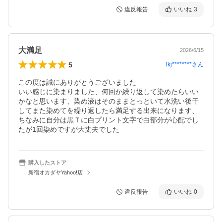
違反報告
いいね
3
大満足
2026/6/15
5
lkj********
さん
この度は誠にありがとうございました

いい感じに染まりました、何回か繰り返して染めたらいい
かなと思います、染め液はそのままとっといて水洗い後干
してまた染めてを繰り返したら満足する出来になります、
ちなみに自分は黒Ｔに白プリント文字で白部分が心配でし
たが1回染めですが大丈夫でした
購入したストア
新宿オカダヤYahoo!店
違反報告
いいね
0