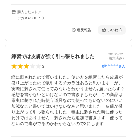
購入したストア
アカネA SHOP
違反報告
いいね
3
2018/9/22
練習では皮膚が強く引っ張られました
（編集済み）
3
gif********
さん
蜂に刺されたので買いました。使い方を練習したら皮膚が
盛り上がったので吸引するチカラはあると思います　が、
実際に刺されて使ってみないと分かりません｡届いたらすぐ
感想を書かないといけないので書きましたが、この商品は
毒虫に刺された時使う道具なので使ってもいないのにいい
加減なこと書いてはいけないなあと思いました　皮膚が盛
り上がって引っ張られました　毒虫に刺された時に使った
わけではありません　刺されたら追加で書きます　使って
ないので毒がでるのかわからないので3にします