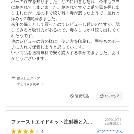
バーの存在を知りました。なのに用意し忘れ、今年もブヨ
に刺されてしまいました。刺されてすぐに爪で毒を押し出
しましたが、足の甲で絞り難く毒が残ったようで、腫れと
痒みが2週間続きました。

来年の備えとして買ったのでレビューし難いのですが、試
してみると吸引力があるので、毒をしっかり絞り出してく
れそうです。

他のレビューの方の様に、使い方を印刷し、手持ちのポー
チに入れて保管しようと思っています。

いい商品を送料無料で安く購入する事ができました。あり
がとうございます。
購入したストア
アカネA SHOP
違反報告
いいね
2
2020/10/24
ファーストエイドキット注射器と入れ替え。
（編集済み）
4
who********
さん