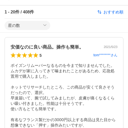
1
-
20
件 /
408
件
おすすめ順
星の数
安価なのに良い商品。操作も簡単。
2021/5/23
5
tom********
さん
ポイズンリムーバーなるものを今まで知りませんでした。

ムカデが家に入ってきて噛まれたことがあるため、応急処
置用で購入しました。

ネットでリサーチしたところ、この商品が安くて良さそう
だったので、選択。

早速届いて、腕で試してみましたが、皮膚が痛くなるくら
い吸い付きました。性能は十分そうです。

使い方もとても簡単です。

有名なフランス製だかの3000円以上する商品は見た目から
想像できない「押す」操作みたいですが、
