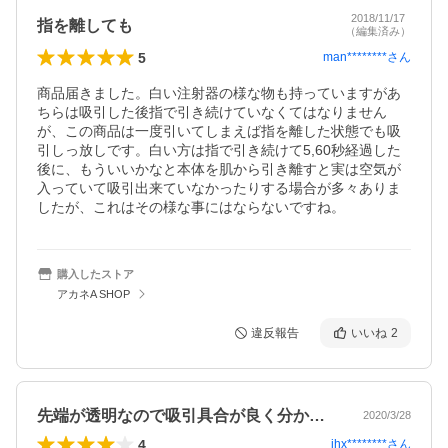
2018/11/17
指を離しても
（編集済み）
5
man********
さん
商品届きました。白い注射器の様な物も持っていますがあ
ちらは吸引した後指で引き続けていなくてはなりません
が、この商品は一度引いてしまえば指を離した状態でも吸
引しっ放しです。白い方は指で引き続けて5,60秒経過した
後に、もういいかなと本体を肌から引き離すと実は空気が
入っていて吸引出来ていなかったりする場合が多々ありま
したが、これはその様な事にはならないですね。
購入したストア
アカネA SHOP
違反報告
いいね
2
先端が透明なので吸引具合が良く分かり、…
2020/3/28
4
ihx********
さん