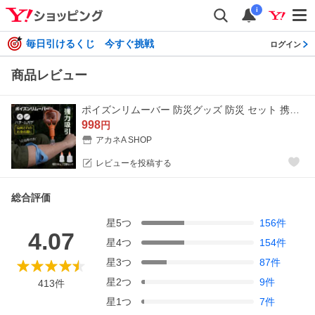
i
毎日引けるくじ 今すぐ挑戦
ログイン
商品レビュー
ポイズンリムーバー 防災グッズ 防災 セット 携帯 防災セット 毒吸い出しキット インセクトポイズンリムーバー ブヨ 対策 毒 吸引器 ポータブル吸引器 応急処置
998
円
アカネA SHOP
レビューを投稿する
総合評価
星
5
つ
156
件
4.07
星
4
つ
154
件
星
3
つ
87
件
星
2
つ
9
件
413
件
星
1
つ
7
件