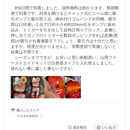
　約6日間で到着しました。送料無料は助かります。簡易郵
便で到着です。封筒を開けるとチャック式ビニール袋に吸
引ポンプと吸引部２点、締め付けゴムバンドが同梱。吸引
部は口径違い２点で口径小さめ約20mm位をポンプに嵌め
込み、トリガーを引き出して反時計周りでロック。皮膚に
押し当てポンプのトリガーを数回ポンピングすれば皮膚(患
部)が吸引され毒液吸引？でしょう。吸引力は十分だと思い
ますが、程度が分かりませんし、実際患部で実施しないと
効果は不明です。

　シーズンオフですが、お安いと思い衝動買い。山用ファ
ーストエイドキットの注射器タイプと入れ替えしました。
使わない事に越した事ないですが。
購入したストア
アカネA SHOP
違反報告
いいね
0