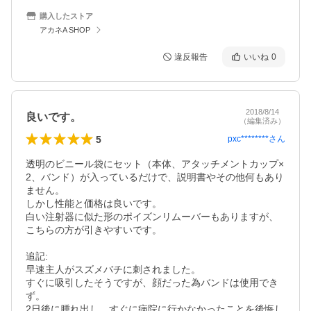
購入したストア
アカネA SHOP
違反報告
いいね
0
2018/8/14
良いです。
（編集済み）
5
pxc********
さん
透明のビニール袋にセット（本体、アタッチメントカップ×
2、バンド）が入っているだけで、説明書やその他何もあり
ません。

しかし性能と価格は良いです。

白い注射器に似た形のポイズンリムーバーもありますが、
こちらの方が引きやすいです。

追記:

早速主人がスズメバチに刺されました。

すぐに吸引したそうですが、顔だった為バンドは使用でき
ず。

2日後に腫れ出し、すぐに病院に行かなかったことを後悔し