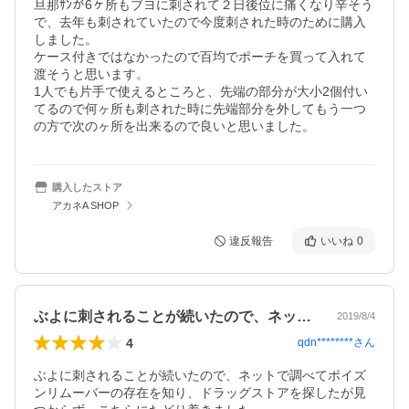
旦那ｻﾝが6ヶ所もブヨに刺されて２日後位に痛くなり辛そう
で、去年も刺されていたので今度刺された時のために購入
しました。

ケース付きではなかったので百均でポーチを買って入れて
渡そうと思います。

1人でも片手で使えるところと、先端の部分が大小2個付い
てるので何ヶ所も刺された時に先端部分を外してもう一つ
の方で次のヶ所を出来るので良いと思いました。
購入したストア
アカネA SHOP
違反報告
いいね
0
ぶよに刺されることが続いたので、ネット…
2019/8/4
4
qdn********
さん
ぶよに刺されることが続いたので、ネットで調べてポイズ
ンリムーバーの存在を知り、ドラッグストアを探したが見