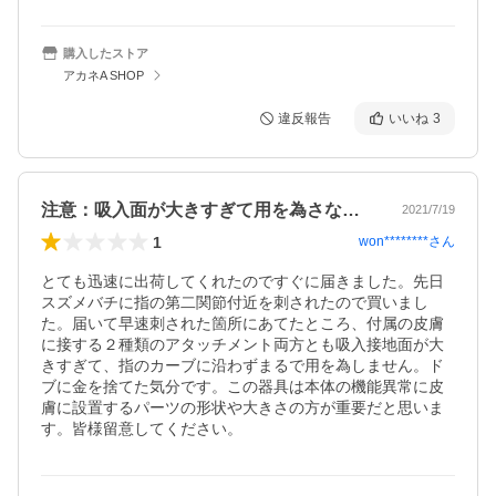
購入したストア
アカネA SHOP
違反報告
いいね
3
注意：吸入面が大きすぎて用を為さない！
2021/7/19
1
won********
さん
とても迅速に出荷してくれたのですぐに届きました。先日
スズメバチに指の第二関節付近を刺されたので買いまし
た。届いて早速刺された箇所にあてたところ、付属の皮膚
に接する２種類のアタッチメント両方とも吸入接地面が大
きすぎて、指のカーブに沿わずまるで用を為しません。ド
ブに金を捨てた気分です。この器具は本体の機能異常に皮
膚に設置するパーツの形状や大きさの方が重要だと思いま
す。皆様留意してください。