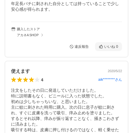
年足長バチに刺された自分としては持っていることで少し
安心感が得られます。
購入したストア
アカネA SHOP
違反報告
いいね
0
使えます
2020/5/22
4
aik********
さん
注文をしたその日に発送していただけました。

特に説明書もなく、ビニールに入った状態でした。

初めは少しちゃっちいな、と思いました。

主に蚊に刺された時用に購入。次の日に息子が蚊に刺さ
れ、すぐに皮膚を洗って吸引、痒み止めを塗りました。

するとそれ以降、痒みが振り返すことなく、掻きこわさず
に済みました。

吸引する時は、皮膚に押し付けるのではなく、軽く乗せた