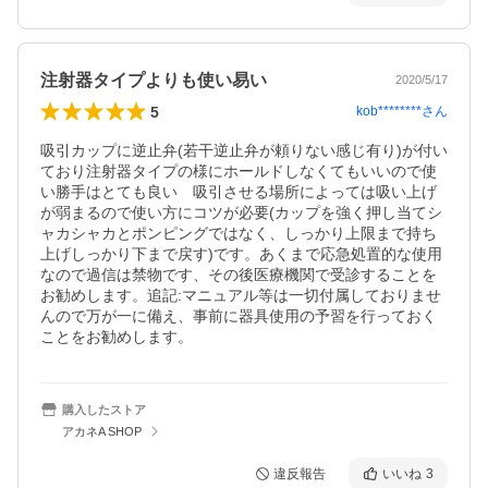
注射器タイプよりも使い易い
2020/5/17
5
kob********
さん
吸引カップに逆止弁(若干逆止弁が頼りない感じ有り)が付い
ており注射器タイプの様にホールドしなくてもいいので使
い勝手はとても良い　吸引させる場所によっては吸い上げ
が弱まるので使い方にコツが必要(カップを強く押し当てシ
ャカシャカとポンピングではなく、しっかり上限まで持ち
上げしっかり下まで戻す)です。あくまで応急処置的な使用
なので過信は禁物です、その後医療機関で受診することを
お勧めします。追記:マニュアル等は一切付属しておりませ
んので万が一に備え、事前に器具使用の予習を行っておく
ことをお勧めします。　　
購入したストア
アカネA SHOP
違反報告
いいね
3