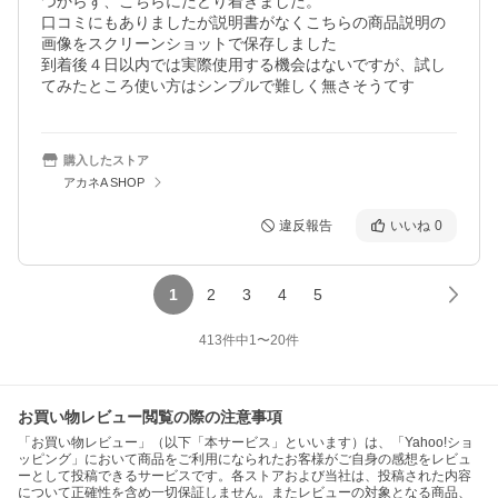
つからず、こちらにたどり着きました。

口コミにもありましたが説明書がなくこちらの商品説明の
画像をスクリーンショットで保存しました

到着後４日以内では実際使用する機会はないですが、試し
てみたところ使い方はシンプルで難しく無さそうてす
購入したストア
アカネA SHOP
違反報告
いいね
0
1
2
3
4
5
413
件中
1
〜
20
件
お買い物レビュー閲覧の際の注意事項
「お買い物レビュー」（以下「本サービス」といいます）は、「Yahoo!ショ
ッピング」において商品をご利用になられたお客様がご自身の感想をレビュ
ーとして投稿できるサービスです。各ストアおよび当社は、投稿された内容
について正確性を含め一切保証しません。またレビューの対象となる商品、