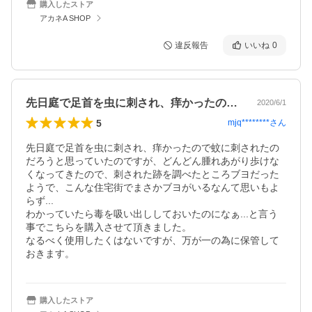
購入したストア
アカネA SHOP
違反報告
いいね
0
先日庭で足首を虫に刺され、痒かったので…
2020/6/1
5
mjq********
さん
先日庭で足首を虫に刺され、痒かったので蚊に刺されたの
だろうと思っていたのですが、どんどん腫れあがり歩けな
くなってきたので、刺された跡を調べたところブヨだった
ようで、こんな住宅街でまさかブヨがいるなんて思いもよ
らず...

わかっていたら毒を吸い出ししておいたのになぁ...と言う
事でこちらを購入させて頂きました。

なるべく使用したくはないですが、万が一の為に保管して
おきます。
購入したストア