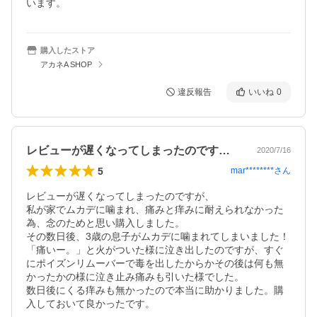
います。
購入したストア
アカネA SHOP
違反報告
いいね
0
レビューが遅くなってしまったのですが、…
2020/7/16
5
mar********
さん
レビューが遅くなってしまったのですが、

私が家でムカデに噛まれ、痛みと痒みに耐えられなかった
為、念のためと思い購入しました。

その数日後、3歳の息子がムカデに噛まれてしまいました！

「痛いー。」と火がついた様に泣き出したのですが、すぐ
にポイズンリムーバーで毒を出したからかその後は何も無
かったかの様に泣き止み痛みも引いた様でした。

数日後にくる痒みも無かったので本当に助かりました。購
入しておいて良かったです。