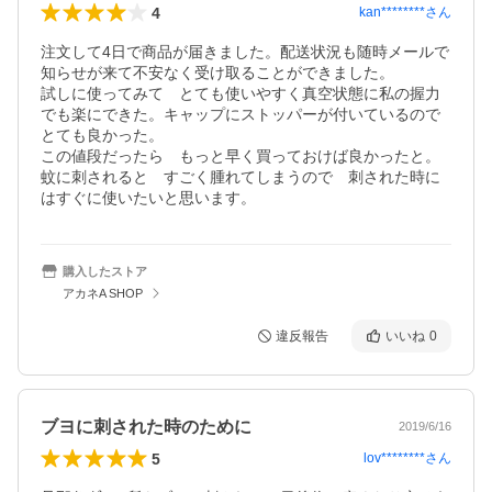
4
kan********
さん
注文して4日で商品が届きました。配送状況も随時メールで
知らせが来て不安なく受け取ることができました。

試しに使ってみて　とても使いやすく真空状態に私の握力
でも楽にできた。キャップにストッパーが付いているので
とても良かった。

この値段だったら　もっと早く買っておけば良かったと。
蚊に刺されると　すごく腫れてしまうので　刺された時に
はすぐに使いたいと思います。
購入したストア
アカネA SHOP
違反報告
いいね
0
ブヨに刺された時のために
2019/6/16
5
lov********
さん