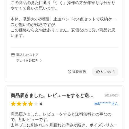
この商品の見た目通り「引く」操作の方が年寄りは分かり
やすくて良いと思います。

本体、吸盤大小2種類、止血バンドの4点セットで収納ケー
スが無いのが残念ですが、

この価格なら文句はありません。安価なのに良い商品と思
います。
購入したストア
アカネA SHOP
違反報告
いいね
4
商品届きました。レビューをすると送料無…
2019/8/28
4
kok********
さん
商品届きました。レビューをすると送料無料との事なの
で、初レビューです。

去年ブヨに刺され1ヶ月腫れと痒みが続き、ポイズンリムー