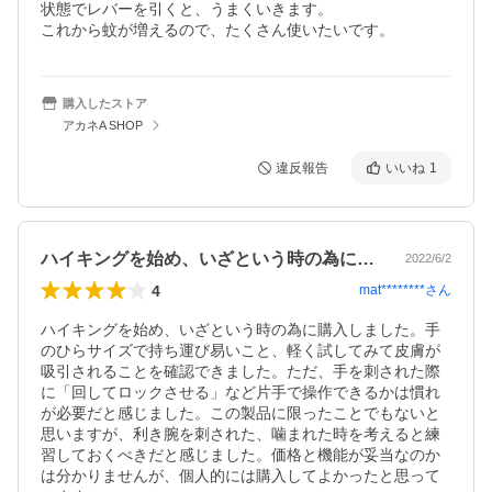
状態でレバーを引くと、うまくいきます。

これから蚊が増えるので、たくさん使いたいです。
購入したストア
アカネA SHOP
違反報告
いいね
1
ハイキングを始め、いざという時の為に購…
2022/6/2
4
mat********
さん
ハイキングを始め、いざという時の為に購入しました。手
のひらサイズで持ち運び易いこと、軽く試してみて皮膚が
吸引されることを確認できました。ただ、手を刺された際
に「回してロックさせる」など片手で操作できるかは慣れ
が必要だと感じました。この製品に限ったことでもないと
思いますが、利き腕を刺された、噛まれた時を考えると練
習しておくべきだと感じました。価格と機能が妥当なのか
は分かりませんが、個人的には購入してよかったと思って