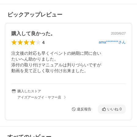
ピックアップレビュー
購入して良かった。
2020/6/27
4
ama********
さん
注文後の対応も早くイベントの納期に間に合い

たいへん助かりました。

添付の取り付けマニュアルは判りづらいですが

動画を見て正しく取り付け出来ました。
購入したストア
アイズアールブイ・ヤフー店
違反報告
いいね
0