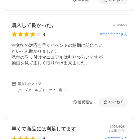
購入して良かった。
2020/6/27
4
ama********
さん
注文後の対応も早くイベントの納期に間に合い

たいへん助かりました。

添付の取り付けマニュアルは判りづらいですが

動画を見て正しく取り付け出来ました。
購入したストア
アイズアールブイ・ヤフー店
違反報告
いいね
0
2016/6/28
早くて商品には満足してます
（編集済み）
4
oji********
さん