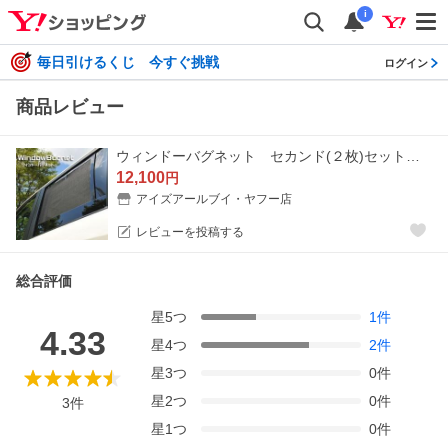
i
毎日引けるくじ 今すぐ挑戦
ログイン
商品レビュー
ウィンドーバグネット セカンド(２枚)セット フォレスター SJ H24.11〜
12,100
円
アイズアールブイ・ヤフー店
レビューを投稿する
総合評価
星
5
つ
1
件
4.33
星
4
つ
2
件
星
3
つ
0
件
星
2
つ
0
件
3
件
星
1
つ
0
件