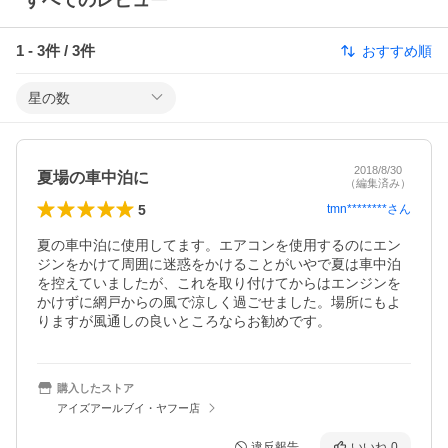
すべてのレビュー
1
-
3
件 /
3
件
おすすめ順
星の数
2018/8/30
夏場の車中泊に
（編集済み）
5
tmn********
さん
夏の車中泊に使用してます。エアコンを使用するのにエン
ジンをかけて周囲に迷惑をかけることがいやで夏は車中泊
を控えていましたが、これを取り付けてからはエンジンを
かけずに網戸からの風で涼しく過ごせました。場所にもよ
りますが風通しの良いところならお勧めです。
購入したストア
アイズアールブイ・ヤフー店
違反報告
いいね
0