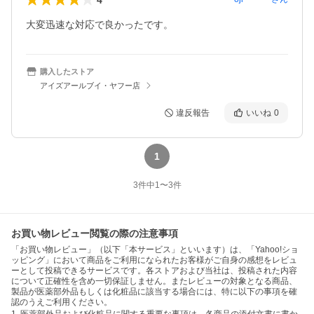
大変迅速な対応で良かったです。
購入したストア
アイズアールブイ・ヤフー店
違反報告
いいね
0
1
3
件中
1
〜
3
件
お買い物レビュー閲覧の際の注意事項
「お買い物レビュー」（以下「本サービス」といいます）は、「Yahoo!ショ
ッピング」において商品をご利用になられたお客様がご自身の感想をレビュ
ーとして投稿できるサービスです。各ストアおよび当社は、投稿された内容
について正確性を含め一切保証しません。またレビューの対象となる商品、
製品が医薬部外品もしくは化粧品に該当する場合には、特に以下の事項を確
認のうえご利用ください。