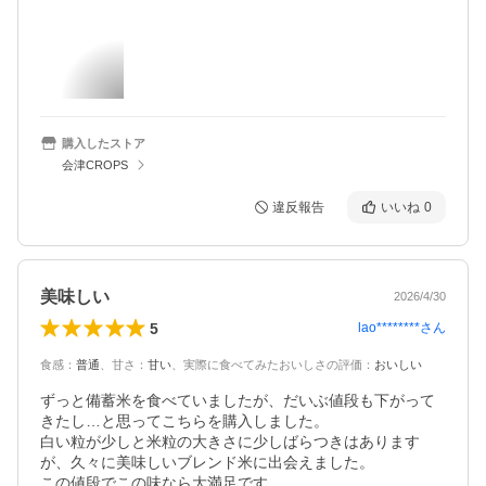
購入したストア
会津CROPS
違反報告
いいね
0
美味しい
2026/4/30
5
lao********
さん
食感
：
普通
、
甘さ
：
甘い
、
実際に食べてみたおいしさの評価
：
おいしい
ずっと備蓄米を食べていましたが、だいぶ値段も下がって
きたし…と思ってこちらを購入しました。

白い粒が少しと米粒の大きさに少しばらつきはあります
が、久々に美味しいブレンド米に出会えました。

この値段でこの味なら大満足です。