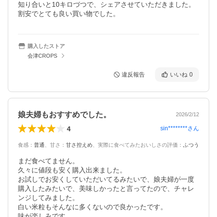
知り合いと10キロづつで、シェアさせていただきました。

購入したストア
会津CROPS
違反報告
いいね
0
娘夫婦もおすすめでした。
2026/2/12
4
sin********
さん
食感
：
普通
、
甘さ
：
甘さ控えめ
、
実際に食べてみたおいしさの評価
：
ふつう
まだ食べてません。

久々に値段も安く購入出来ました。

お試しでお安くしていただいてるみたいで、娘夫婦が一度
購入したみたいで、美味しかったと言ってたので、チャレ
ンジしてみました。

白い米粒もそんなに多くないので良かったです。
