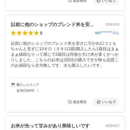
違反報告
いいね
2
以前に他のショップのブレンド米を安さに…
2026/3/29
5
opv********
さん
以前に他のショップのブレンド米を安さに引かれ口コミも
ちゃんと見ずに10キロ（５キロ2袋)購入したら1袋目はまぁ
まぁ値段なりって感じで2袋目は何故か欠け米が多くがっか
りしました…こちらのお米は2回目の購入ですが味も品質こ
のお値段なら文句無しです。次も購入したいです。
購入したストア
会津CROPS
違反報告
いいね
0
お米が光って甘みがあり美味しいです
2026/4/12