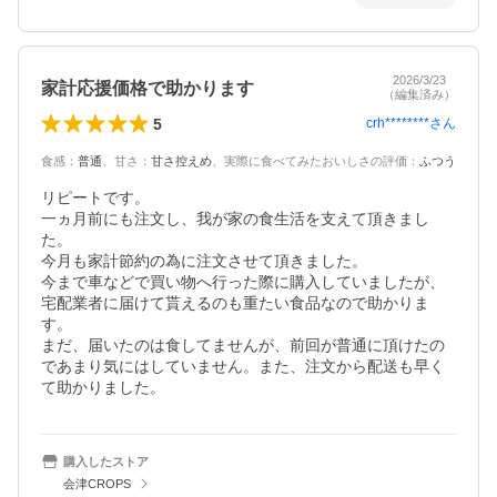
2026/3/23
家計応援価格で助かります
（編集済み）
5
crh********
さん
食感
：
普通
、
甘さ
：
甘さ控えめ
、
実際に食べてみたおいしさの評価
：
ふつう
リピートです。

一ヵ月前にも注文し、我が家の食生活を支えて頂きまし
た。

今月も家計節約の為に注文させて頂きました。

今まで車などで買い物へ行った際に購入していましたが、
宅配業者に届けて貰えるのも重たい食品なので助かりま
す。

まだ、届いたのは食してませんが、前回が普通に頂けたの
であまり気にはしていません。また、注文から配送も早く
て助かりました。
購入したストア
会津CROPS