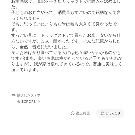
お米高騰で、値段を抑えたくてネットでの購入を決めまし
た。

子どものお弁当やらで、消費量もすごいので銘柄なんて言
ってられません。

でも、思っていたよりもお米は粒も大きくて良かったで
す。

すっごい昔に、ドラッグストアで買ったお米、安いから仕
方ないですが、まぁ、酷かったです。そんな記憶からした
ら、全然、普通に思いました。

良いお米ばかり食べている人には色々違いがわかるのかも
ですが(まあ、良いお米は粒がたっていると子どもでもわか
りますが)、我が家は慣れてきているので、普通に美味しく
頂いています。

購入したストア
会津CROPS
違反報告
いいね
8