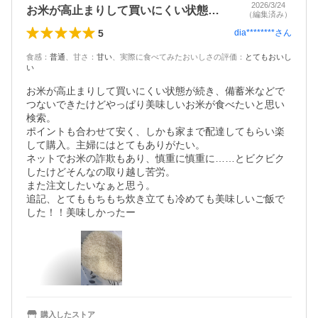
2026/3/24
お米が高止まりして買いにくい状態が続き…
（編集済み）
5
dia********
さん
食感
：
普通
、
甘さ
：
甘い
、
実際に食べてみたおいしさの評価
：
とてもおいし
い
お米が高止まりして買いにくい状態が続き、備蓄米などで
つないできたけどやっぱり美味しいお米が食べたいと思い
検索。

ポイントも合わせて安く、しかも家まで配達してもらい楽
して購入。主婦にはとてもありがたい。

ネットでお米の詐欺もあり、慎重に慎重に……とビクビク
したけどそんなの取り越し苦労。

また注文したいなぁと思う。

追記、とてももちもち炊き立ても冷めても美味しいご飯で
した！！美味しかったー
購入したストア