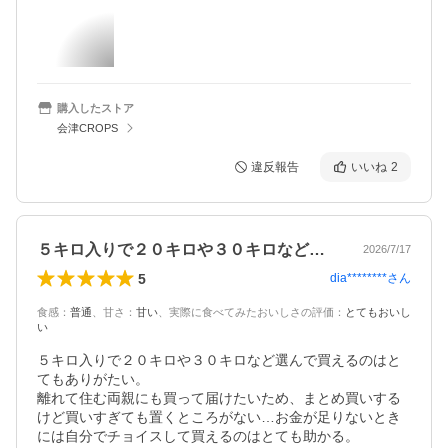
購入したストア
会津CROPS
違反報告
いいね
2
５キロ入りで２０キロや３０キロなど選ん…
2026/7/17
5
dia********
さん
食感
：
普通
、
甘さ
：
甘い
、
実際に食べてみたおいしさの評価
：
とてもおいし
い
５キロ入りで２０キロや３０キロなど選んで買えるのはと
てもありがたい。

離れて住む両親にも買って届けたいため、まとめ買いする
けど買いすぎても置くところがない…お金が足りないとき
には自分でチョイスして買えるのはとても助かる。