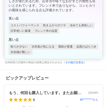
しさが保たれるため、お弁当や様々なおかずとの相性も良
いとされています。ブレンド米でありながら、コシヒカリ
の風味を感じられる点も評価されています。
良い点
コストパフォーマンス
炊き上がりのツヤ
冷めても美味しい
日常使いに最適
ブレンド米の品質
悪い点
粘りが少ない
古米臭が気になる
風味が普通
品質のばらつき
水加減が難しい
AI回答の正確性や商品の効果は保証されません（
その他の注意点
）
ピックアップレビュー
もう、何回も購入しています。またお願い…
2026/8/5
5
kit********
さん