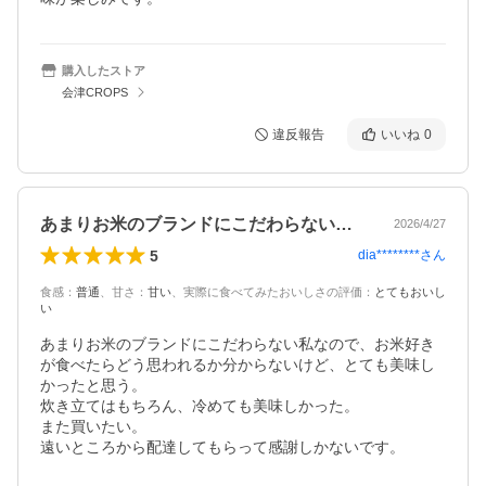
購入したストア
会津CROPS
違反報告
いいね
0
あまりお米のブランドにこだわらない私な…
2026/4/27
5
dia********
さん
食感
：
普通
、
甘さ
：
甘い
、
実際に食べてみたおいしさの評価
：
とてもおいし
い
あまりお米のブランドにこだわらない私なので、お米好き
が食べたらどう思われるか分からないけど、とても美味し
かったと思う。

炊き立てはもちろん、冷めても美味しかった。

また買いたい。

遠いところから配達してもらって感謝しかないです。