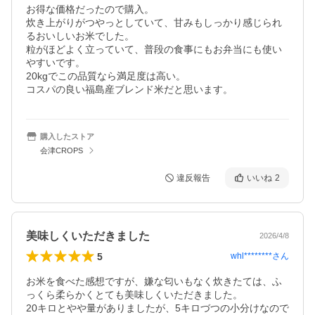
お得な価格だったので購入。

炊き上がりがつやっとしていて、甘みもしっかり感じられ
るおいしいお米でした。

粒がほどよく立っていて、普段の食事にもお弁当にも使い
やすいです。

20kgでこの品質なら満足度は高い。

コスパの良い福島産ブレンド米だと思います。
購入したストア
会津CROPS
違反報告
いいね
2
美味しくいただきました
2026/4/8
5
whl********
さん
お米を食べた感想ですが、嫌な匂いもなく炊きたては、ふ
っくら柔らかくとても美味しくいただきました。

20キロとやや量がありましたが、5キロづつの小分けなので