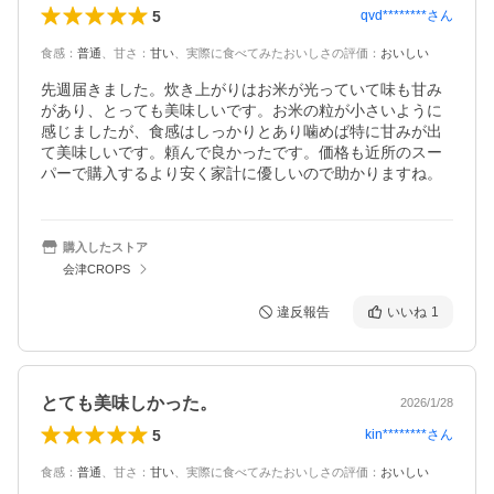
5
qvd********
さん
食感
：
普通
、
甘さ
：
甘い
、
実際に食べてみたおいしさの評価
：
おいしい
先週届きました。炊き上がりはお米が光っていて味も甘み
があり、とっても美味しいです。お米の粒が小さいように
感じましたが、食感はしっかりとあり噛めば特に甘みが出
て美味しいです。頼んで良かったです。価格も近所のスー
パーで購入するより安く家計に優しいので助かりますね。
購入したストア
会津CROPS
違反報告
いいね
1
とても美味しかった。
2026/1/28
5
kin********
さん
食感
：
普通
、
甘さ
：
甘い
、
実際に食べてみたおいしさの評価
：
おいしい