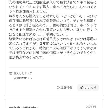
安の価格帯な上に脱酸素剤入りで精米済みで５キロ包装に
ひかれて１０キロまず購入。食べてみたらおいしいので２
０キロ追加購入しました。

農家さんから購入すると精米しないといけないし、自分で
保存用に脱酸素剤入れて保管袋にいれて。そもそも精米す
ると１割は米が減るので。。価格的には同じ。ポイント付
与考えると農家さんから直買いよりも安い。取りに行くで
はなく配送で来るし。。手間がない。。

酸素抜いあればあとは直射日光さけれれば（自分は専用の
袋に入れてますが）２年前後はおいしく食べれるといわれ
ている＆これから一時的にコメの値段下がりそうですが来
年は肥料などの影響で米の価格上がりそうなのでもう少し
追加購入する予定です。
購入したストア
会津CROPS
違反報告
いいね
4
2026/5/6