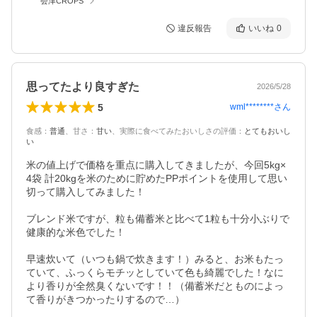
会津CROPS
違反報告
いいね
0
思ってたより良すぎた
2026/5/28
5
wml********
さん
食感
：
普通
、
甘さ
：
甘い
、
実際に食べてみたおいしさの評価
：
とてもおいし
い
米の値上げで価格を重点に購入してきましたが、今回5kg×
4袋 計20kgを米のために貯めたPPポイントを使用して思い
切って購入してみました！

ブレンド米ですが、粒も備蓄米と比べて1粒も十分小ぶりで
健康的な米色でした！

早速炊いて（いつも鍋で炊きます！）みると、お米もたっ
ていて、ふっくらモチッとしていて色も綺麗でした！なに
より香りが全然臭くないです！！（備蓄米だとものによっ
て香りがきつかったりするので…）
