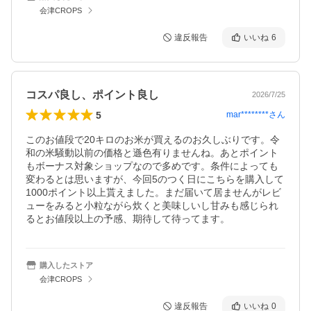
会津CROPS
違反報告
いいね
6
コスパ良し、ポイント良し
2026/7/25
5
mar********
さん
このお値段で20キロのお米が買えるのお久しぶりです。令
和の米騒動以前の価格と遜色有りませんね。あとポイント
もボーナス対象ショップなので多めです。条件によっても
変わるとは思いますが、今回5のつく日にこちらを購入して
1000ポイント以上貰えました。まだ届いて居ませんがレビ
ューをみると小粒ながら炊くと美味しいし甘みも感じられ
るとお値段以上の予感、期待して待ってます。
購入したストア
会津CROPS
違反報告
いいね
0