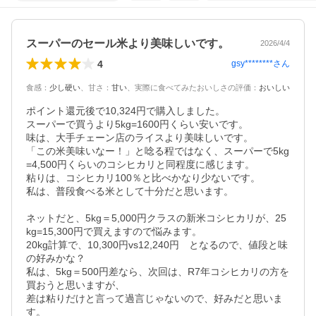
スーパーのセール米より美味しいです。
2026/4/4
4
gsy********
さん
食感
：
少し硬い
、
甘さ
：
甘い
、
実際に食べてみたおいしさの評価
：
おいしい
ポイント還元後で10,324円で購入しました。

スーパーで買うより5kg=1600円くらい安いです。

味は、大手チェーン店のライスより美味しいです。

「この米美味いなー！」と唸る程ではなく、スーパーで5kg
=4,500円くらいのコシヒカリと同程度に感じます。

粘りは、コシヒカリ100％と比べかなり少ないです。

私は、普段食べる米として十分だと思います。

ネットだと、5kg＝5,000円クラスの新米コシヒカリが、25
kg=15,300円で買えますので悩みます。

20kg計算で、10,300円vs12,240円　となるので、値段と味
の好みかな？

私は、5kg＝500円差なら、次回は、R7年コシヒカリの方を
買おうと思いますが、

差は粘りだけと言って過言じゃないので、好みだと思いま
す。
