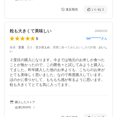
違反報告
いいね
1
粒も大きくて美味しい
2026/2/16
5
tak********
さん
食感
：
普通
、
甘さ
：
甘さ控えめ
、
実際に食べてみたおいしさの評価
：
おいし
い
２度目の購入になります。今までは地元のお米しか食べた
ことが無かったので、この際色々と試してみようと購入し
てました。昨年購入した他のお米よりも、こちらのお米が
とても美味しく思いました。なので再度購入しています。
ほのかに香りがして、もちもち感が有るように思います。
粒も大きくてとても気に入ってます。
購入したストア
会津CROPS