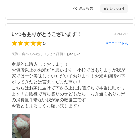
違反報告
いいね
4
いつもありがとうございます！
2026/6/13
5
jsx********
さん
実際に食べてみたおいしさの評価
：
おいしい
定期的に購入しております！

お値段以上のお米だと思います！小粒ではありますが我が
家では十分美味しくいただいております！お米も値段が下
がってきたとは言えまだまだ高い！

こちらはお家に届けて下さる上にお値打ちで本当に助かり
ます！お陰様で育ち盛りの子どもたち、お弁当もありお米
の消費量半端ない我が家の救世主です！

今後ともよろしくお願い致します♪