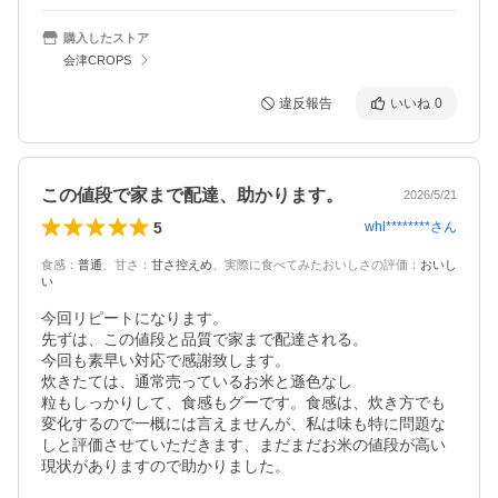
購入したストア
会津CROPS
違反報告
いいね
0
この値段で家まで配達、助かります。
2026/5/21
5
whl********
さん
食感
：
普通
、
甘さ
：
甘さ控えめ
、
実際に食べてみたおいしさの評価
：
おいし
い
今回リピートになります。

先ずは、この値段と品質で家まで配達される。

今回も素早い対応で感謝致します。

炊きたては、通常売っているお米と遜色なし

粒もしっかりして、食感もグーです。食感は、炊き方でも
変化するので一概には言えませんが、私は味も特に問題な
しと評価させていただきます、まだまだお米の値段が高い
現状がありますので助かりました。