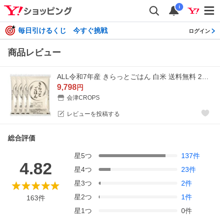
i
毎日引けるくじ 今すぐ挑戦
ログイン
商品レビュー
ALL令和7年産 きらっとごはん 白米 送料無料 20kg(5kg×4袋) 米 お米 白米 コメ こめ 白米 20kg
9,798
円
会津CROPS
レビューを投稿する
総合評価
星
5
つ
137
件
4.82
星
4
つ
23
件
星
3
つ
2
件
星
2
つ
1
件
163
件
星
1
つ
0
件