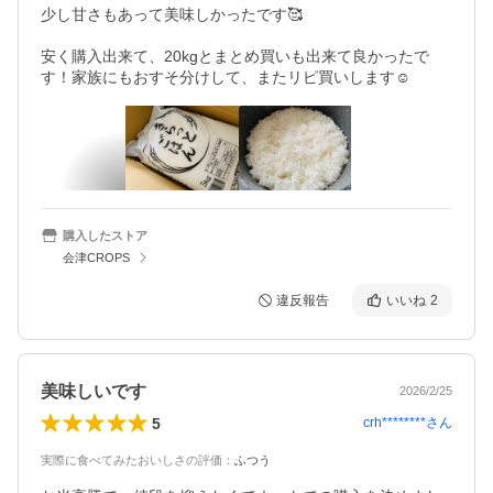
少し甘さもあって美味しかったです🥰

安く購入出来て、20kgとまとめ買いも出来て良かったで
す！家族にもおすそ分けして、またリピ買いします☺️
購入したストア
会津CROPS
違反報告
いいね
2
美味しいです
2026/2/25
5
crh********
さん
実際に食べてみたおいしさの評価
：
ふつう