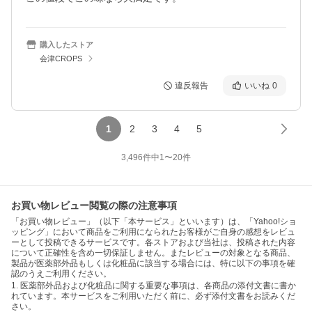
購入したストア
会津CROPS
違反報告
いいね
0
1
2
3
4
5
3,496
件中
1
〜
20
件
お買い物レビュー閲覧の際の注意事項
「お買い物レビュー」（以下「本サービス」といいます）は、「Yahoo!ショ
ッピング」において商品をご利用になられたお客様がご自身の感想をレビュ
ーとして投稿できるサービスです。各ストアおよび当社は、投稿された内容
について正確性を含め一切保証しません。またレビューの対象となる商品、
製品が医薬部外品もしくは化粧品に該当する場合には、特に以下の事項を確
認のうえご利用ください。
1. 医薬部外品および化粧品に関する重要な事項は、各商品の添付文書に書か
れています。本サービスをご利用いただく前に、必ず添付文書をお読みくだ
さい。