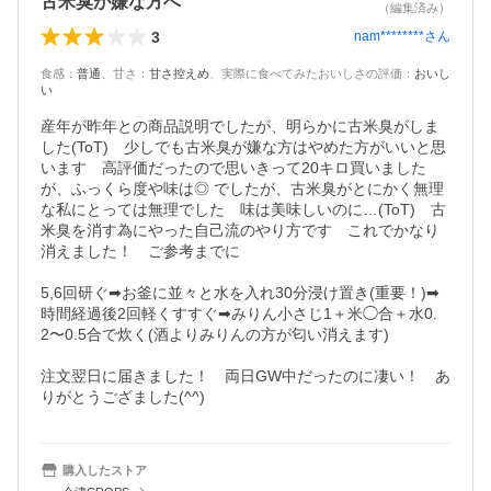
古米臭が嫌な方へ
（編集済み）
3
nam********
さん
食感
：
普通
、
甘さ
：
甘さ控えめ
、
実際に食べてみたおいしさの評価
：
おいし
い
産年が昨年との商品説明でしたが、明らかに古米臭がしま
した(ToT)　少しでも古米臭が嫌な方はやめた方がいいと思
います　高評価だったので思いきって20キロ買いました
が、ふっくら度や味は◎ でしたが、古米臭がとにかく無理
な私にとっては無理でした　味は美味しいのに…(ToT)　古
米臭を消す為にやった自己流のやり方です　これでかなり
消えました！　ご参考までに

5,6回研ぐ➡お釜に並々と水を入れ30分浸け置き(重要！)➡
時間経過後2回軽くすすぐ➡みりん小さじ1＋米◯合＋水0.
2〜0.5合で炊く(酒よりみりんの方が匂い消えます)

注文翌日に届きました！　両日GW中だったのに凄い！　あ
りがとうござました(^^)
購入したストア