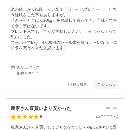
米の値上がり以降、安い米で「うわっハズレたー！」と言
う経験をした事もありますが、

『きらっとごはん20kg』をお試しで買っても、不味くて持
て余す事はないです。

ブレンド米でも、こんな美味しいんだ。十分じゃん！って
思いました。

スーパーで5kg＝4,000円のセール米を買うくらいなら、コ
チラを買うべきだと思います。
購入したストア
会津CROPS
違反報告
いいね
6
農家さん直買いより安かった
2026/5/15
5
cbj********
さん
農家さんから直買いしていたのですが、小売りの中では最