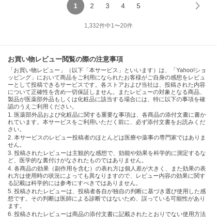
1
2
3
4
5
1,332
件中
1
〜
20
件
お買い物レビュー閲覧の際の注意事項
「お買い物レビュー」（以下「本サービス」といいます）は、「Yahoo!ショ
ッピング」において商品をご利用になられたお客様がご自身の感想をレビュ
ーとして投稿できるサービスです。各ストアおよび当社は、投稿された内容
について正確性を含め一切保証しません。またレビューの対象となる商品、
製品が医薬部外品もしくは化粧品に該当する場合には、特に以下の事項を確
認のうえご利用ください。
1. 医薬部外品および化粧品に関する重要な事項は、各商品の添付文書に書か
れています。本サービスをご利用いただく前に、必ず添付文書をお読みくだ
さい。
2. 本サービスのレビュー投稿者のほとんどは医療や薬事の専門家ではありま
せん。
3. 投稿されたレビューは主観的な感想で、効能や効果を科学的に測定するな
ど、医学的な裏付けがなされたものではありません。
4. 各商品の効果（副作用を含む）の表れ方は個人差が大きく、また効果の表
れ方は使用時の状況によっても異なりますので、レビュー内容の効果に関す
る記載は科学的には参考にすべきではありません。
5. 投稿されたレビューは、投稿者各自が独自の判断に基づき選び使用した感
想です。その判断は医師による診断ではないため、誤っている可能性があり
ます。
6. 投稿されたレビューは商品の添付文書に記載されたとおりでない使用方法