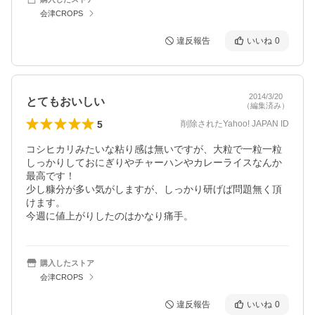
会津CROPS
違反報告
いいね
0
2014/3/20
とてもおいしい
（編集済み）
5
削除されたYahoo! JAPAN ID
コシヒカリみたいな粘り感は無いですが、大粒で一粒一粒
しっかりしておにぎりやチャーハンやカレーライスなんか
最高です！

少し糠分が多い気がしますが、しっかり研げば問題無く頂
けます。

今週に値上がりしたのはかなり痛手。
購入したストア
会津CROPS
違反報告
いいね
0