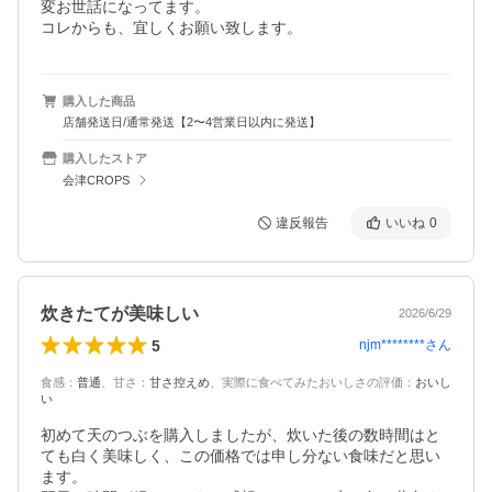
変お世話になってます。

コレからも、宜しくお願い致します。
購入した商品
店舗発送日/通常発送【2〜4営業日以内に発送】
購入したストア
会津CROPS
違反報告
いいね
0
炊きたてが美味しい
2026/6/29
5
njm********
さん
食感
：
普通
、
甘さ
：
甘さ控えめ
、
実際に食べてみたおいしさの評価
：
おいし
い
初めて天のつぶを購入しましたが、炊いた後の数時間はと
ても白く美味しく、この価格では申し分ない食味だと思い
ます。
