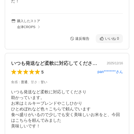
た！
購入したストア
会津CROPS
違反報告
いいね
0
いつも発送など柔軟に対応してくださり助…
2025/12/16
5
pan********
さん
食感
：
普通
、
甘さ
：
甘い
いつも発送など柔軟に対応してくださり

助かっています。

お米はミルキーブレンドやこしひかり

ひとめぼれなど色々こちらで頼んでいます

食べ盛りがいるので少しでも安く美味しいお米をと、今回
はこちらを頼んでみました

美味しいです！