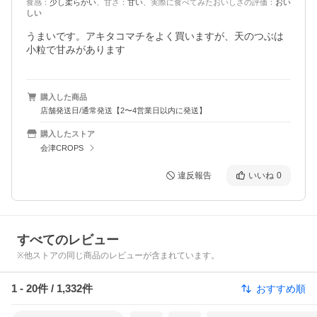
食感
：
少し柔らかい
、
甘さ
：
甘い
、
実際に食べてみたおいしさの評価
：
おい
しい
うまいです。アキタコマチをよく買いますが、天のつぶは
小粒で甘みがあります
購入した商品
店舗発送日/通常発送【2〜4営業日以内に発送】
購入したストア
会津CROPS
違反報告
いいね
0
すべてのレビュー
※他ストアの同じ商品のレビューが含まれています。
1
-
20
件 /
1,332
件
おすすめ順