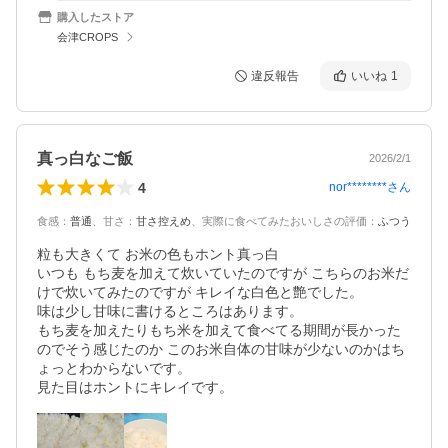
購入したストア
会津CROPS
違反報告
いいね
1
真っ白なご飯
2026/2/1
4
nor********
さん
食感
：
普通
、
甘さ
：
甘さ控えめ
、
実際に食べてみたおいしさの評価
：
ふつう
粒も大きくて お米の色もホント真っ白

いつも もち麦を加えて炊いていたのですが こちらのお米だ
けで炊いてみたのですが キレイな白色と艶でした。

味は少し甘味に書けるところはあります。

もち麦を加えたりもち米を加えて食べてる期間が長かった
のでそう感じたのか このお米自体の甘味が少ないのかはち
ょっとわからないです。

見た目はホントにキレイです。