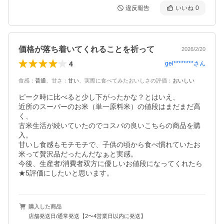
違反報告
いいね
0
価格が落ち着いてくれることを祈って
2026/2/20
4
gel********
さん
食感
：
普通
、
甘さ
：
甘い
、
実際に食べてみたおいしさの評価
：
おいしい
ピーク時に比べると少し下がったかな？とはいえ、

近所のスーパーのお米（単一原料米）の値段はまだまだ高
く、

古米生活が続いていたのでコスパの良いこちらの商品を購
入。

甘いし食感もモチモチで、子供の頃から食べ慣れていたお
米って贅沢品だったんだなぁと実感。

今後、生産者/消費者双方に優しいお値段になってくれたら

★5評価にしたいと思います。
購入した商品
店舗発送日/通常発送【2〜4営業日以内に発送】