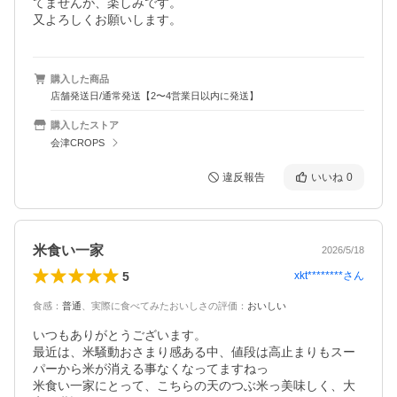
てませんが、楽しみです。

又よろしくお願いします。
購入した商品
店舗発送日/通常発送【2〜4営業日以内に発送】
購入したストア
会津CROPS
違反報告
いいね
0
米食い一家
2026/5/18
5
xkt********
さん
食感
：
普通
、
実際に食べてみたおいしさの評価
：
おいしい
いつもありがとうございます。

最近は、米騒動おさまり感ある中、値段は高止まりもスー
パーから米が消える事なくなってますねっ

米食い一家にとって、こちらの天のつぶ米っ美味しく、大