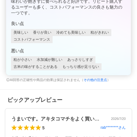
味わいが飽きずに食べられると好評です。リピート購入す
るユーザーも多く、コストパフォーマンスの良さも魅力の
一つです。
良い点
美味しい
香りが良い
冷めても美味しい
粒がきれい
コストパフォーマンス
悪い点
粒が小さい
水加減が難しい
あっさりしすぎ
古米の味がすることがある
もっちり感が足りない
AI回答の正確性や商品の効果は保証されません（
その他の注意点
）
ピックアップレビュー
うまいです。アキタコマチをよく買います…
2026/7/20
5
rab********
さん