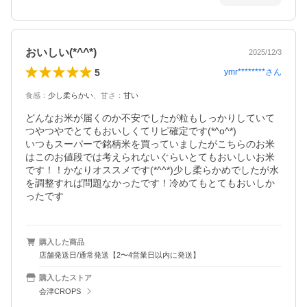
おいしい(*^^*)
2025/12/3
5
ymr********
さん
食感
：
少し柔らかい
、
甘さ
：
甘い
どんなお米が届くのか不安でしたが粒もしっかりしていて
つやつやでとてもおいしくてリピ確定です(*^o^*)

いつもスーパーで銘柄米を買っていましたがこちらのお米
はこのお値段では考えられないぐらいとてもおいしいお米
です！！かなりオススメです(*^^*)少し柔らかめでしたが水
を調整すれば問題なかったです！冷めてもとてもおいしか
ったです
購入した商品
店舗発送日/通常発送【2〜4営業日以内に発送】
購入したストア
会津CROPS