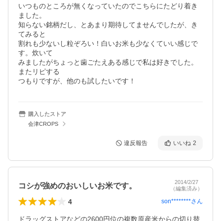
いつものところが無くなっていたのでこちらにたどり着き
ました。

知らない銘柄だし、とあまり期待してませんでしたが、き
てみると

割れも少ないし粒ぞろい！白いお米も少なくていい感じで
す。炊いて

みましたがちょっと歯ごたえある感じで私は好きでした。
またリピする

つもりですが、他のも試したいです！
購入したストア
会津CROPS
違反報告
いいね
2
2014/2/27
コシが強めのおいしいお米です。
（編集済み）
4
son********
さん
ドラッグストアなどの2600円位の複数原産米からの切り替