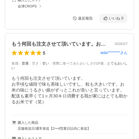
会津CROPS
違反報告
いいね
0
もう何回も注文させて頂いています。お手…
2026/2/7
5
wda********
さん
食感
：
普通
、
甘さ
：
甘い
、
実際に食べてみたおいしさの評価
：
とてもおいし
い
もう何回も注文させて頂いています。

お手頃な値段で味も美味しいですし、粒も大きいです。お
米の味にうるさい娘がずっとこれが良いと言っています。
配送も素早くて1ヶ月30キロ消費する我が家にはとても助か
るお米です（笑）
購入した商品
店舗発送日/通常発送【2〜4営業日以内に発送】
購入したストア