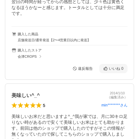
翌日の時間が経ってからの感想としては、少々色は黄色く
なるほうかなーと感じます。トータルとしては十分に満足
です。
購入した商品
店舗発送日/通常発送【2〜4営業日以内に発送】
購入したストア
会津CROPS
違反報告
いいね
0
2014/1/10
美味しい^_^
（編集済み）
5
min********
さん
美味しいお米だと思いますよ^_^我が家では、月に30キロ足
りない時があるので安くて美味しいお米はとても助かりま
す。前回は他のショップで購入したのですがそこの情報が
無くなっていたので探してこちらのショップで購入しまし