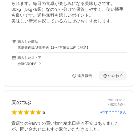
られます。毎日の食卓が楽しみになる美味しさです。

30kg（5kg×6袋）なので小分けで保管しやすく、使い勝手
も良いです。送料無料も嬉しいポイント。

美味しい新米を探している方にぜひおすすめします。
購入した商品
店舗発送日/通常発送【2〜4営業日以内に発送】
購入したストア
会津CROPS
違反報告
いいね
0
2013/12/17
天のつぶ
（編集済み）
5
wdq********
さん
貴店での初めての買い物で精米日等々不安はありました
が、問い合わせにもすぐ返信いただきました。
