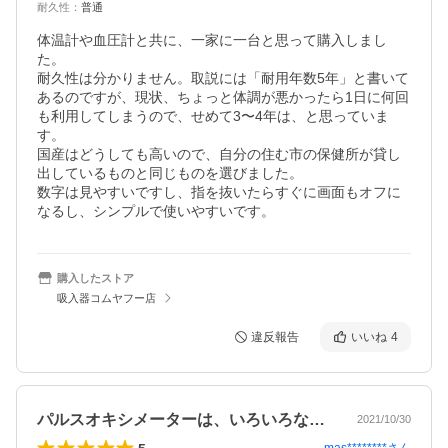
耐久性
：
普通
体温計や血圧計と共に、一家に一台と思って購入しまし
た。

耐久性は分かりません。取説には「耐用年数5年」と書いて
あるのですが、現状、ちょっと体調が悪かったら1日に何回
も利用してしまうので、せめて3〜4年は、と思っていま
す。

国産はどうしても高いので、自分の住む市の保健所が貸し
出しているものと同じものを選びました。

数字は見やすいですし、指を抜いたらすぐに画面もオフに
なるし、シンプルで使いやすいです。
購入したストア
吸入器コムヤフー店
違反報告
いいね
4
パルスオキシメーターは、いろいろなメー…
2021/10/30