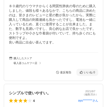
８０歳代のリウマチからくる間質性肺炎の母のために購入
しました。値段も様々あるなかで、こちらの商品に決めた
のは、皆さまのレビューと星の数が良かったから。実際に
購入して商品の到着連絡も良かったですし、電池も一緒に
入っているため、直ぐに使用することが出来ました。ま
た、数字も見易いですし、良心的なお店で良かったです。
ストラップや小さな巾着袋が付いていて、持ち歩くのにも
便利ですよ。

良い商品に出会い喜んでます。
購入したストア
吸入器コムヤフー店
違反報告
いいね
0
2021/8/7
シンプルで使いやすい。
（編集済み）
4
ayu********
さん