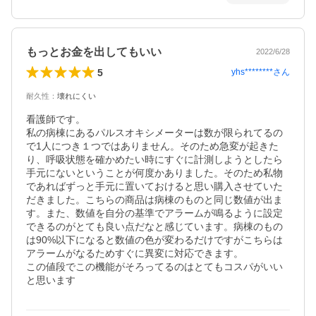
もっとお金を出してもいい
2022/6/28
5
yhs********
さん
耐久性
：
壊れにくい
看護師です。

私の病棟にあるパルスオキシメーターは数が限られてるの
で1人につき１つではありません。そのため急変が起きた
り、呼吸状態を確かめたい時にすぐに計測しようとしたら
手元にないということが何度かありました。そのため私物
であればずっと手元に置いておけると思い購入させていた
だきました。こちらの商品は病棟のものと同じ数値が出ま
す。また、数値を自分の基準でアラームが鳴るように設定
できるのがとても良い点だなと感じています。病棟のもの
は90%以下になると数値の色が変わるだけですがこちらは
アラームがなるためすぐに異変に対応できます。

この値段でこの機能がそろってるのはとてもコスパがいい
と思います