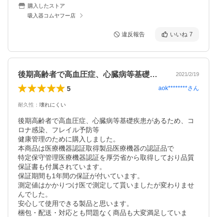
購入したストア
吸入器コムヤフー店
違反報告
いいね
7
後期高齢者で高血圧症、心臓病等基礎疾患…
2021/2/19
5
aok********
さん
耐久性
：
壊れにくい
後期高齢者で高血圧症、心臓病等基礎疾患があるため、コ
ロナ感染、フレイル予防等

健康管理のために購入しました。

本商品は医療機器認証取得製品医療機器の認証品で

特定保守管理医療機器認証を厚労省から取得しており品質
保証書も付属されています。

保証期間も1年間の保証が付いています。

測定値はかかりつけ医で測定して貰いましたが変わりませ
んでした。

安心して使用できる製品と思います。

梱包・配送・対応とも問題なく商品も大変満足していま