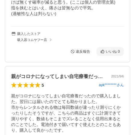
けば無くす確率が減ると思う。(ここは個人の管理次第)

指を挟むとはいえ、痛さは皆無なので平気。

(過敏性な人は判らない)
購入したストア
吸入器コムヤフー店
違反報告
いいね
0
親がコロナになってしまい自宅療養だった…
2021/9/6
5
ayk********
さん
親がコロナになってしまい自宅療養だったので購入しまし
た。翌日には届いたのでとても助かりました。

市からレンタルされる物は毎回数値が違ったり測りにくか
ったりしたそうですが、こちらの商品はすぐに計測できて
測りやすく、数値もそこまでズレることなく信用出来ると
のことでした。電池付きで届いてすぐ使えたとのこともあ
り、購入して良かったです。