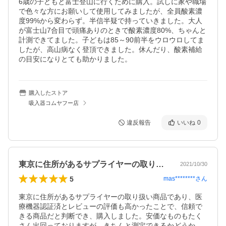
6歳の子どもと富士登山に行くために購入。試しに家や職場
で色々な方にお願いして使用してみましたが、全員酸素濃
度99%から変わらず。半信半疑で持っていきました。大人
が富士山7合目で頭痛ありのときで酸素濃度80%、ちゃんと
計測できてました。子どもは85～90前半をウロウロしてま
したが、高山病なく登頂できました。休んだり、酸素補給
の目安になりとても助かりました。
購入したストア
吸入器コムヤフー店
違反報告
いいね
0
東京に住所があるサプライヤーの取り扱い…
2021/10/30
5
mas********
さん
東京に住所があるサプライヤーの取り扱い商品であり、医
療機器認証済とレビューの評価も高かったことで、信頼で
きる商品だと判断でき、購入しました。安価なものもたく
さん出回っておりますが、きちんと測定できるかどうか、