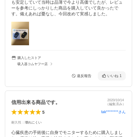
も安定していて当時は品薄で今より高価でしたが、レビュ
ーを参考にしっかりした商品を購入していて良かったで
す。備えあれば憂なし、今回改めて実感しました。
購入したストア
吸入器コムヤフー店
違反報告
いいね
1
2020/10/14
信用出来る商品です。
（編集済み）
5
tak********
さん
耐久性
：
壊れにくい
心臓疾患の手術後に自身でモニターするために購入しまし