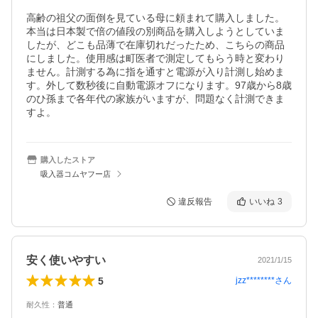
高齢の祖父の面倒を見ている母に頼まれて購入しました。
本当は日本製で倍の値段の別商品を購入しようとしていま
したが、どこも品薄で在庫切れだったため、こちらの商品
にしました。使用感は町医者で測定してもらう時と変わり
ません。計測する為に指を通すと電源が入り計測し始めま
す。外して数秒後に自動電源オフになります。97歳から8歳
のひ孫まで各年代の家族がいますが、問題なく計測できま
すよ。
購入したストア
吸入器コムヤフー店
違反報告
いいね
3
安く使いやすい
2021/1/15
5
jzz********
さん
耐久性
：
普通