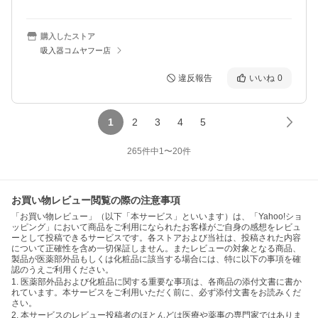
購入したストア
吸入器コムヤフー店
違反報告
いいね
0
1
2
3
4
5
265
件中
1
〜
20
件
お買い物レビュー閲覧の際の注意事項
「お買い物レビュー」（以下「本サービス」といいます）は、「Yahoo!ショ
ッピング」において商品をご利用になられたお客様がご自身の感想をレビュ
ーとして投稿できるサービスです。各ストアおよび当社は、投稿された内容
について正確性を含め一切保証しません。またレビューの対象となる商品、
製品が医薬部外品もしくは化粧品に該当する場合には、特に以下の事項を確
認のうえご利用ください。
1. 医薬部外品および化粧品に関する重要な事項は、各商品の添付文書に書か
れています。本サービスをご利用いただく前に、必ず添付文書をお読みくだ
さい。
2. 本サービスのレビュー投稿者のほとんどは医療や薬事の専門家ではありま