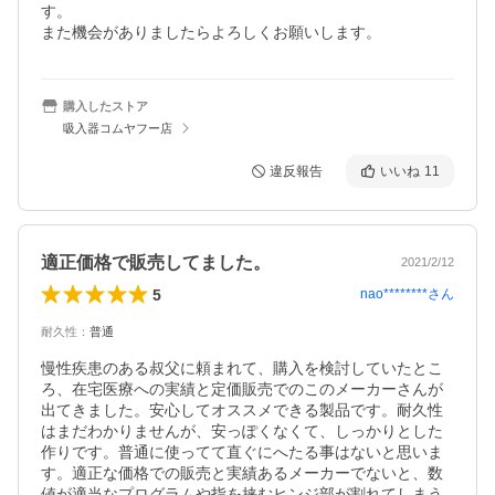
す。

また機会がありましたらよろしくお願いします。
購入したストア
吸入器コムヤフー店
違反報告
いいね
11
適正価格で販売してました。
2021/2/12
5
nao********
さん
耐久性
：
普通
慢性疾患のある叔父に頼まれて、購入を検討していたとこ
ろ、在宅医療への実績と定価販売でのこのメーカーさんが
出てきました。安心してオススメできる製品です。耐久性
はまだわかりませんが、安っぽくなくて、しっかりとした
作りです。普通に使ってて直ぐにへたる事はないと思いま
す。適正な価格での販売と実績あるメーカーでないと、数
値が適当なプログラムや指を挟むヒンジ部が割れてしまう