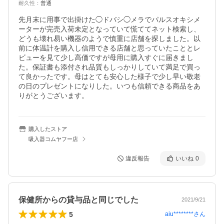
耐久性
：
普通
先月末に用事で出掛けた◯ドバシ◯メラでパルスオキシメ
ーターが完売入荷未定となっていて慌ててネット検索し、
どうも壊れ易い機器のようで慎重に店舗を探しました。以
前に体温計を購入し信用できる店舗と思っていたこととレ
ビューを見て少し高価ですが母用に購入すぐに届きまし
た。保証書も添付され品質もしっかりしていて満足で買っ
て良かったです。母はとても安心した様子で少し早い敬老
の日のプレゼントになりした。いつも信頼できる商品をあ
りがとうございます。
購入したストア
吸入器コムヤフー店
違反報告
いいね
0
保健所からの貸与品と同じでした
2021/9/21
5
aiu********
さん