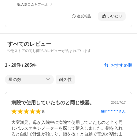
吸入器コムヤフー店
違反報告
いいね
0
すべてのレビュー
※他ストアの同じ商品のレビューが含まれています。
1
-
20
件 /
265
件
おすすめ順
星の数
耐久性
病院で使用していたものと同じ機器。
2025/7/17
5
hrk********
さん
大変満足。母が入院中に病院で使用していたものと全く同
じパルスオキシメーターを探して購入しました。指を入れ
ると自動で計測が始まり、指を抜くと自動で電源が切れま