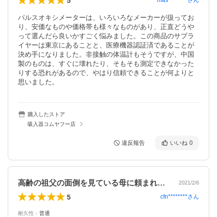
5
mas********
さん
パルスオキシメーターは、いろいろなメーカーが扱ってお
り、安価なものや価格帯も様々なものがあり、正直どうや
って選んだら良いかすごく悩みました。この商品のサプラ
イヤーは東京にあることと、医療機器認証済であることが
決め手になりました。非接触の体温計もそうですが、中国
製のものは、すぐに壊れたり、そもそも測定できなかった
りする恐れがあるので、やはり信頼できることが何よりと
思いました。
購入したストア
吸入器コムヤフー店
違反報告
いいね
0
高齢の祖父の面倒を見ている母に頼まれて…
2021/2/6
5
cfn********
さん
耐久性
：
普通