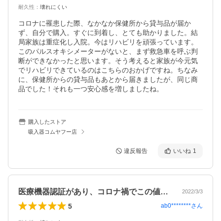
耐久性
：
壊れにくい
コロナに罹患した際、なかなか保健所から貸与品が届か
ず、自分で購入。すぐに到着し、とても助かりました。結
局家族は重症化し入院。今はリハビリを頑張っています。
このパルスオキシメーターがないと、まず救急車を呼ぶ判
断ができなかったと思います。そう考えると家族が今元気
でリハビリできているのはこちらのおかげですね。ちなみ
に、保健所からの貸与品もあとから届きましたが、同じ商
品でした！それも一つ安心感を増しましたね。
購入したストア
吸入器コムヤフー店
違反報告
いいね
1
医療機器認証があり、コロナ禍でこの値段…
2022/3/3
5
ab0********
さん