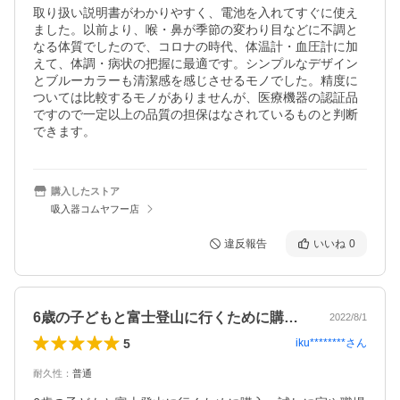
取り扱い説明書がわかりやすく、電池を入れてすぐに使え
ました。以前より、喉・鼻が季節の変わり目などに不調と
なる体質でしたので、コロナの時代、体温計・血圧計に加
えて、体調・病状の把握に最適です。シンプルなデザイン
とブルーカラーも清潔感を感じさせるモノでした。精度に
ついては比較するモノがありませんが、医療機器の認証品
ですので一定以上の品質の担保はなされているものと判断
できます。
購入したストア
吸入器コムヤフー店
違反報告
いいね
0
6歳の子どもと富士登山に行くために購入…
2022/8/1
5
iku********
さん
耐久性
：
普通