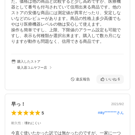
た。価格は他の商品と比較すると少し高めですが、医療機
器として番号も付与されていて信用出来る商品です。他の
ストアの安価な商品には測定値が異常だったり、安定しな
いなどのレビューがあります。商品の性格上多少高価でも
やはり医療機器レベルの物は安心して使えます。

操作も簡単ですし、上限、下限値のアラーム設定も可能で
すし、表示も何種類か選択出来ます。購入して数カ月にな
りますが動作も問題なく、信用できる商品です。
購入したストア
吸入器コムヤフー店
違反報告
いいね
6
早っ！
2021/9/2
5
mky********
さん
耐久性
：
壊れにくい
今直ぐ使いたかった訳では無かったのですが、一家に一つ