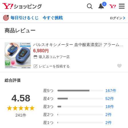
i
毎日引けるくじ 今すぐ挑戦
ログイン
商品レビュー
パルスオキシメーター 血中酸素濃度計 アラーム設定機能付 フィンガー パルス PC-60B1 国内医療機器認証取得済 JIS規格適応 カフベ ンテック社正規品
6,980
円
吸入器コムヤフー店
レビューを投稿する
総合評価
星
5
つ
167
件
4.58
星
4
つ
52
件
星
3
つ
18
件
星
2
つ
2
件
241
件
星
1
つ
2
件