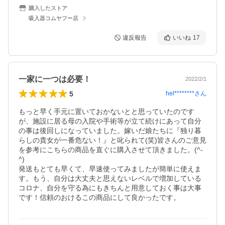
購入したストア
吸入器コムヤフー店
違反報告
いいね
17
一家に一つは必要！
2022/2/1
5
hel********
さん
もっと早く手元に置いておかないとと思っていたのです
が、施設に居る母の入院や手術等が立て続けにあって自分
の事は後回しになっていました。嫁いだ娘たちに『独り暮
らしの貴女が一番危ない！』と叱られて(笑)皆さんのご意見
を参考にこちらの商品を直ぐに購入させて頂きました。(^-
^)

発送もとても早くて、早速使ってみましたが簡単に使えま
す。もう、自分は大丈夫と思えないレベルで増加している
コロナ、自分を守る為にもきちんと用意しておく事は大事
です！信頼のおけるこの商品にして良かったです。