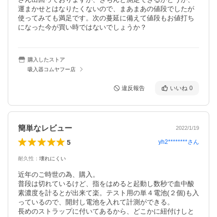
運まかせとはなりたくないので、まあまあの値段でしたが
使ってみても満足です。次の蔓延に備えて値段もお値打ち
になった今が買い時ではないでしょうか？
購入したストア
吸入器コムヤフー店
違反報告
いいね
0
簡単なレビュー
2022/1/19
5
yh2********
さん
耐久性
：
壊れにくい
近年のご時世の為、購入。

普段は切れているけど、指をはめると起動し数秒で血中酸
素濃度を計るとが出来て楽。テスト用の単４電池(２個)も入
っているので、開封し電池を入れて計測ができる。

長めのストラップに付いてあるから、どこかに紐付けしと