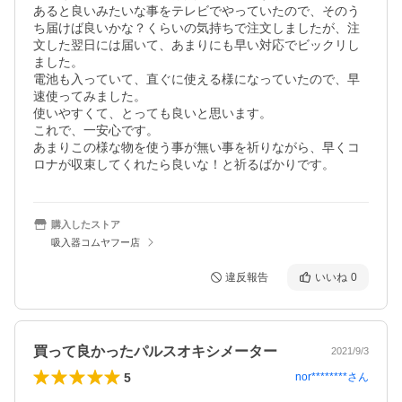
あると良いみたいな事をテレビでやっていたので、そのう
ち届けば良いかな？くらいの気持ちで注文しましたが、注
文した翌日には届いて、あまりにも早い対応でビックリし
ました。

電池も入っていて、直ぐに使える様になっていたので、早
速使ってみました。

使いやすくて、とっても良いと思います。

これで、一安心です。

あまりこの様な物を使う事が無い事を祈りながら、早くコ
ロナが収束してくれたら良いな！と祈るばかりです。
購入したストア
吸入器コムヤフー店
違反報告
いいね
0
買って良かったパルスオキシメーター
2021/9/3
5
nor********
さん