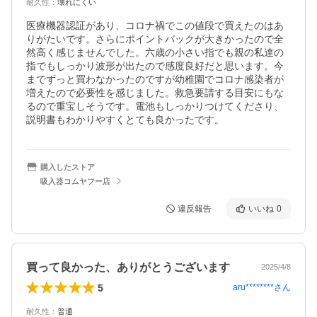
耐久性
：
壊れにくい
医療機器認証があり、コロナ禍でこの値段で買えたのはあ
りがたいです。さらにポイントバックが大きかったので全
然高く感じませんでした。六歳の小さい指でも親の私達の
指でもしっかり波形が出たので感度良好だと思います。今
までずっと買わなかったのですが幼稚園でコロナ感染者が
増えたので必要性を感じました。救急要請する目安にもな
るので重宝しそうです。電池もしっかりつけてくださり、
説明書もわかりやすくとても良かったです。
購入したストア
吸入器コムヤフー店
違反報告
いいね
0
買って良かった、ありがとうございます
2025/4/8
5
aru********
さん
耐久性
：
普通