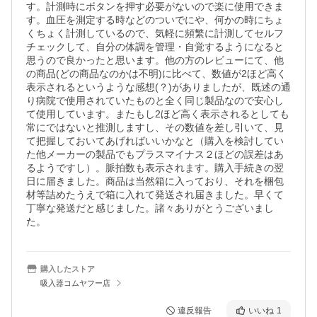
す。計測時にボタンを押す必要がないので楽に使用できま
す。血圧を測定する時などのついでにや、何かの時にちょ
くちょく計測しているので、気軽に頻繁に計測してセルフ
チェックして、自分の体調を管理・自覚するようになると
思うので良かったと思います。他の方のレビューにて、他
の商品(どの商品なのかは不明)に比べて、数値が2ほど高く
表示されるというような感想(？)がありましたが、既述の通
り病院で使用されていたものと全く同じ製品なので安心し
て使用しています。またもし2ほど高く表示されるとしても
常にではないと推測しますし、その数値を差し引いて、見
て把握しておいてあげればいいかなと（購入を検討してい
た他メーカーの製品でもプラスマイナス２ほどの誤差はあ
るようですし）。脈拍数も表示されます。購入手続きの翌
日に届きました。商品は当然箱に入っており、それを梱包
材等詰めたうえで箱に入れて発送され届きました。早くて
丁寧な発送だと感じました。諸々ありがとうございまし
た。
購入したストア
吸入器コムヤフー店
違反報告
いいね
1