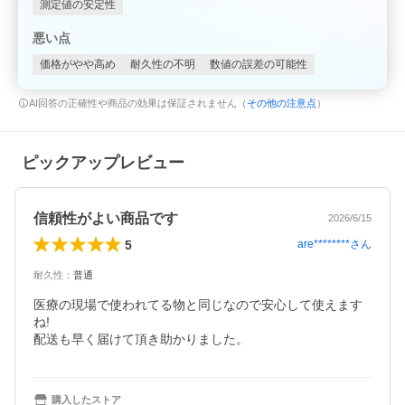
測定値の安定性
悪い点
価格がやや高め
耐久性の不明
数値の誤差の可能性
AI回答の正確性や商品の効果は保証されません（
その他の注意点
）
ピックアップレビュー
信頼性がよい商品です
2026/6/15
5
are********
さん
耐久性
：
普通
医療の現場で使われてる物と同じなので安心して使えます
ね!

配送も早く届けて頂き助かりました。
購入したストア