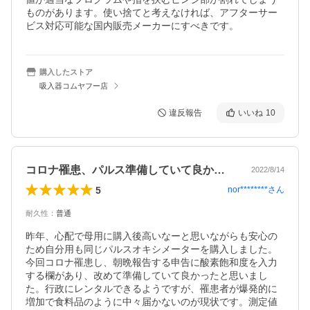
ものがあります。使い捨てと考えなければ、アフターサー
ビス対応可能な国内販売メーカーにすべきです。
購入したストア
吸入器コムヤフー店
違反報告
いいね
10
コロナ罹患、パルス準備していて良かった
2022/8/14
5
nor********
さん
耐久性
：
普通
昨年、心配で母用に購入後高いなーと思いながらも安心の
ため自分用も同じパルスオキシメーターを購入しました。
今回コロナ罹患し、朝晩報告する申告に酸素飽和度を入力
する欄があり、改めて準備していて良かったと思いまし
た。行政にレンタルできるようですが、罹患者が爆発的に
増加で食料品のように中々届かないのが現状です。測定値