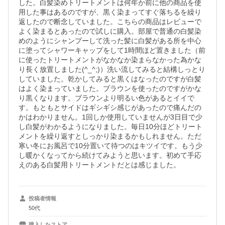
した。白髪染めトリートメントは何年か前に他の商品を使
用した事はあるのですが、黒く染まってすぐ落ちるを繰り
返したので断念していました。こちらの商品はレビューで
よく染まるとあったので試しに購入。部屋で普通の白髪染
めのようにシャンプーして洗った髪に白髪がある所を中心
に塗ってシャワーキャップをして1時間ほど置きました（前
に使ったトリートメントがなかなか染まらなかった為かな
り長く放置しました(^_^;)）洗い流してみると結構しっとり
していました。乾かしてみると黒くはなったのですが白髪
はよく染まっていました。ブラウンを使ったのですがかな
り黒くなります。ブラウンより明るい色があるとイイで
す。もともとサイドはギシギシ感じがあったので痛んだの
かはわかりません。1回しか使用していませんが3日目で少
し白髪がわかるようになりました。毎日10分ほどトリート
メントを繰り返すとしっかり染まるかもしれません。ただ
寒い冬にお風呂で10分置いて待つのはキツイです。もう少
し暖かくなってから続けてみようと思います。初めて手応
えのある白髪用トリートメントだとは感じました。
投稿者情報
50代
購入したストア