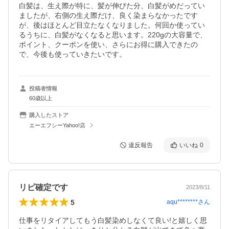
白髪は、生え際が特に、髪が伸びた分、白髪がめだってい
ましたが、右側の生え際だけ、良く染まらなかったです
が、後はほとんど目立たなくなりました。何回か使ってい
るうちに、白髪がなくなると思います。220gの大容量で、
ポイント、クーポンを使い、さらにお得に購入できたの
で、今後も使っていきたいです。
投稿者情報
60歳以上
購入したストア
エーエフシーYahoo!店
違反報告
いいね
0
リピ確定です
2023/8/11
5
aqu********
さん
仕事をリタイアしてもう白髪染めしなくて良い!と嬉しく思