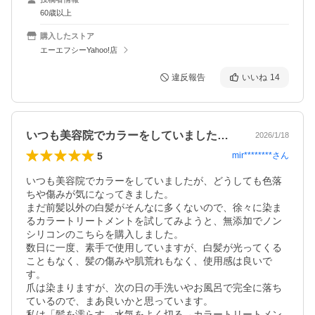
60歳以上
購入したストア
エーエフシーYahoo!店
違反報告
いいね
14
いつも美容院でカラーをしていましたが、…
2026/1/18
5
mir********
さん
いつも美容院でカラーをしていましたが、どうしても色落
ちや傷みが気になってきました。

まだ前髪以外の白髪がそんなに多くないので、徐々に染ま
るカラートリートメントを試してみようと、無添加でノン
シリコンのこちらを購入しました。

数日に一度、素手で使用していますが、白髪が光ってくる
こともなく、髪の傷みや肌荒れもなく、使用感は良いで
す。

爪は染まりますが、次の日の手洗いやお風呂で完全に落ち
ているので、まあ良いかと思っています。

私は「髪を濡らす→水気をよく切る→カラートリートメン