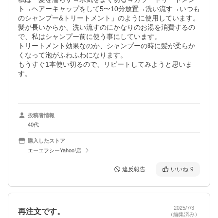
ト→ヘアーキャップをして5〜10分放置→洗い流す→いつも
のシャンプー&トリートメント」のように使用しています。

髪が長いからか、洗い流すのにかなりのお湯を消費するの
で、私はシャンプー前に使う事にしています。

トリートメント効果なのか、シャンプーの時に髪が柔らか
くなって泡がふわふわになります。

もうすぐ1本使い切るので、リピートしてみようと思いま
す。

投稿者情報
40代
購入したストア
エーエフシーYahoo!店
違反報告
いいね
9
2025/7/3
再注文です。
（編集済み）