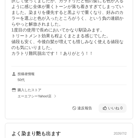
択して使ってましたが、カラトリだと他の髪にも色が入る
ように感じ全体が重くトーンが落ち着きすぎてしまってい
ました。染まりを優先すると黒よりで重くなり、好みのカ
ラーを選ぶと色が入ったところがうく、という負の連鎖か
らやっと解放されました。

1度目の使用で長めにおいてかなり馴染みます。

トリートメント効果も程よくまとまる感じでした。

値段も安く、今後白髪が増えても惜しみなく使える値段な
のも気にいりました。

カラトリ難民脱出です！！ありがとう！！
投稿者情報
50代
購入したストア
エーエフシーYahoo!店
違反報告
いいね
0
よく染まり艶も出ます
2026/7/2