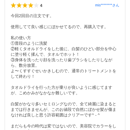
4
mis********
さん
今回2回目の注文です。

使用してて良い感じにぼかせてるので、再購入です。

私の使い方

①普段のように洗髪

②軽くタオルドライをした後に、白髪のひどい部分を中心
に塗り軽く揉んで、タオルでホット！

③身体を洗ったり顔を洗ったり歯ブラシをしたりしなが
ら、数分放置。

よ〜くすすぐせいかきしむので、通常のトリートメントを
して終わり！

タオルドライを行った方が乗りが良いように感じてます
が、こめかみがなかなか難しいです。

白髪がかなり多いセミロングなので、全て綺麗に染まると
までは行きませんが、このお値段で自然にぼかせ髪が傷ま
なければ良しと思う許容範囲はクリアーです^ - ^

まだらも今の時代は変ではないので、美容院でカラーをし