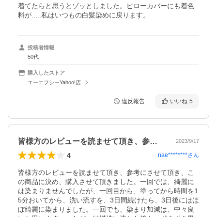
着てたらと思うとゾッとしました。ピローカバーにも着色
料が.....私はいつもの白髪染めに戻ります。
投稿者情報
50代
購入したストア
エーエフシーYahoo!店
違反報告
いいね
5
皆様方のレビューを読ませて頂き、参考に…
2023/9/17
4
nae********
さん
皆様方のレビューを読ませて頂き、参考にさせて頂き、こ
の商品に決め、購入させて頂きました。一回では、綺麗に
は染まりませんでしたが、一回目から、塗ってから時間を1
5分おいてから、洗い流すを、3日間続けたら、3日後にはほ
ぼ綺麗に染まりました。一回でも、染まり加減は、中々良