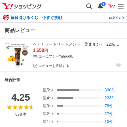
i
毎日引けるくじ 今すぐ挑戦
ログイン
商品レビュー
ヘアカラートリートメント 染まルン♪ 220g カラー：ブラウン【白髪用】 白髪染め カラートリートメント セルフカラー ヘア 染まるん 爆買 超PayPay祭
1,650
円
エーエフシーYahoo!店
レビューを投稿する
総合評価
星
5
つ
330
件
4.25
星
4
つ
233
件
星
3
つ
78
件
星
2
つ
27
件
678
件
星
1
つ
10
件