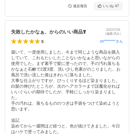
違反報告
いいね
47
2022/7/26
失敗したかなぁ、からのいい商品❣️
（編集済み）
5
cri********
さん
届いて、一度使用しました。今まで同じような商品を購入
していて、これもたいしたことないかなぁと思いながらの
使用でした。まず素手で髪に塗ったので、手の汚れ落ちる
かなぁと石鹸で2度3度、洗い少し色素がのこりました。お
風呂で洗い流した後はきれいに落ちました。

大事な仕上がりですが、びっくりするほど染まりました。
白髪の伸びたところが、次のヘアカラーまで誤魔化せれば
いいぐらいの期待でしたが、手軽にしっかり染まりまし
た。

手の汚れは、落ちるもののつぎは手袋をつけて染めようと
思います。

追記

染めてから一週間ほど経つと、色が抜けてきました。今日
はハケで塗ってみました。
