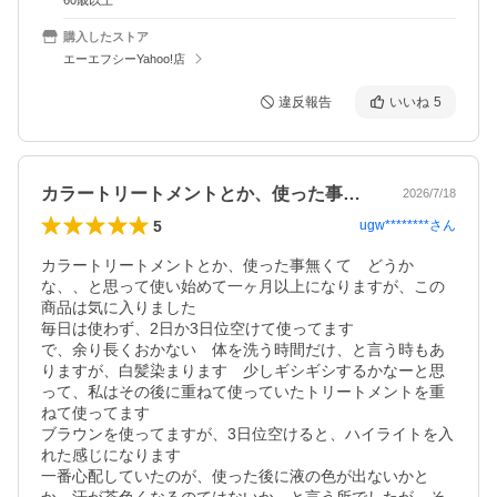
60歳以上
購入したストア
エーエフシーYahoo!店
違反報告
いいね
5
カラートリートメントとか、使った事無く…
2026/7/18
5
ugw********
さん
カラートリートメントとか、使った事無くて　どうか
な、、と思って使い始めて一ヶ月以上になりますが、この
商品は気に入りました

毎日は使わず、2日か3日位空けて使ってます

で、余り長くおかない　体を洗う時間だけ、と言う時もあ
りますが、白髪染まります　少しギシギシするかなーと思
って、私はその後に重ねて使っていたトリートメントを重
ねて使ってます

ブラウンを使ってますが、3日位空けると、ハイライトを入
れた感じになります

一番心配していたのが、使った後に液の色が出ないかと