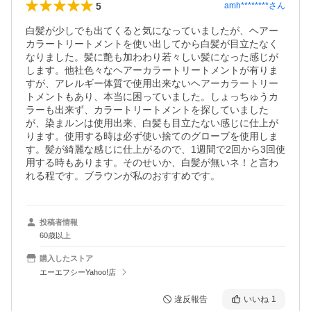
5
amh********
さん
白髪が少しでも出てくると気になっていましたが、ヘアー
カラートリートメントを使い出してから白髪が目立たなく
なりました。髪に艶も加わわり若々しい髪になった感じが
します。他社色々なヘアーカラートリートメントが有りま
すが、アレルギー体質で使用出来ないヘアーカラートリー
トメントもあり、本当に困っていました。しょっちゅうカ
ラーも出来ず、カラートリートメントを探していました
が、染まルンは使用出来、白髪も目立たない感じに仕上が
ります。使用する時は必ず使い捨てのグローブを使用しま
す。髪が綺麗な感じに仕上がるので、1週間で2回から3回使
用する時もあります。そのせいか、白髪が無いネ！と言わ
れる程です。ブラウンが私のおすすめです。
投稿者情報
60歳以上
購入したストア
エーエフシーYahoo!店
違反報告
いいね
1