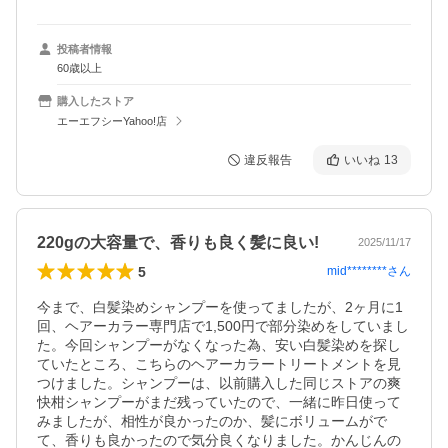
投稿者情報
60歳以上
購入したストア
エーエフシーYahoo!店
違反報告
いいね
13
220gの大容量で、香りも良く髪に良い!
2025/11/17
5
mid********
さん
今まで、白髪染めシャンプーを使ってましたが、2ヶ月に1
回、ヘアーカラー専門店で1,500円で部分染めをしていまし
た。今回シャンプーがなくなった為、安い白髪染めを探し
ていたところ、こちらのヘアーカラートリートメントを見
つけました。シャンプーは、以前購入した同じストアの爽
快柑シャンプーがまだ残っていたので、一緒に昨日使って
みましたが、相性が良かったのか、髪にボリュームがで
て、香りも良かったので気分良くなりました。かんじんの