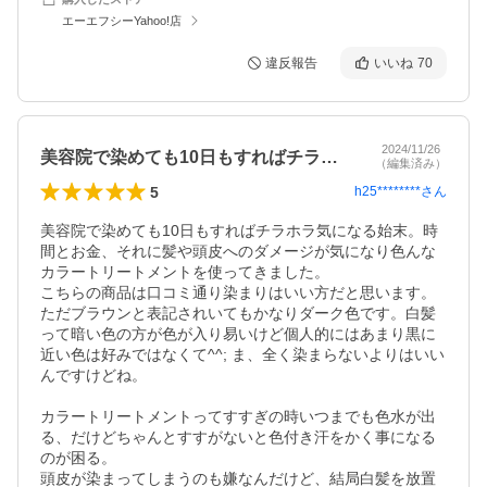
エーエフシーYahoo!店
違反報告
いいね
70
2024/11/26
美容院で染めても10日もすればチラホラ…
（編集済み）
5
h25********
さん
美容院で染めても10日もすればチラホラ気になる始末。時
間とお金、それに髪や頭皮へのダメージが気になり色んな
カラートリートメントを使ってきました。

こちらの商品は口コミ通り染まりはいい方だと思います。
ただブラウンと表記されいてもかなりダーク色です。白髪
って暗い色の方が色が入り易いけど個人的にはあまり黒に
近い色は好みではなくて^^; ま、全く染まらないよりはいい
んですけどね。

カラートリートメントってすすぎの時いつまでも色水が出
る、だけどちゃんとすすがないと色付き汗をかく事になる
のが困る。

頭皮が染まってしまうのも嫌なんだけど、結局白髪を放置