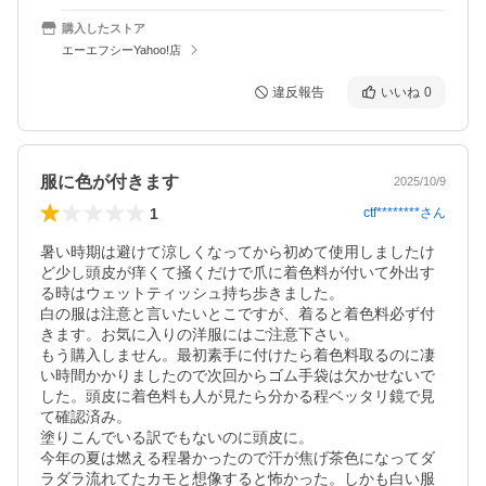
購入したストア
エーエフシーYahoo!店
違反報告
いいね
0
服に色が付きます
2025/10/9
1
ctf********
さん
暑い時期は避けて涼しくなってから初めて使用しましたけ
ど少し頭皮が痒くて掻くだけで爪に着色料が付いて外出す
る時はウェットティッシュ持ち歩きました。

白の服は注意と言いたいとこですが、着ると着色料必ず付
きます。お気に入りの洋服にはご注意下さい。

もう購入しません。最初素手に付けたら着色料取るのに凄
い時間かかりましたので次回からゴム手袋は欠かせないで
した。頭皮に着色料も人が見たら分かる程ベッタリ鏡で見
て確認済み。

塗りこんでいる訳でもないのに頭皮に。

今年の夏は燃える程暑かったので汗が焦げ茶色になってダ
ラダラ流れてたカモと想像すると怖かった。しかも白い服