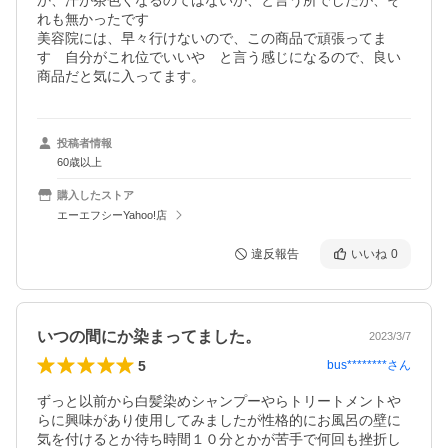
か、汗が茶色くなるのてはないか、と言う所でしたが、そ
れも無かったです

美容院には、早々行けないので、この商品で頑張ってま
す　自分がこれ位でいいや　と言う感じになるので、良い
投稿者情報
60歳以上
購入したストア
エーエフシーYahoo!店
違反報告
いいね
0
いつの間にか染まってました。
2023/3/7
5
bus********
さん
ずっと以前から白髪染めシャンプーやらトリートメントや
らに興味があり使用してみましたが性格的にお風呂の壁に
気を付けるとか待ち時間１０分とかが苦手で何回も挫折し