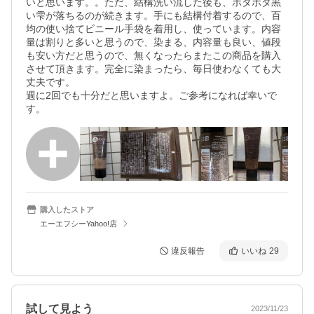
いと思います。。ただ、結構洗い流した後も、ポタポタ黒
い雫が落ちるのが続きます。手にも結構付着するので、百
均の使い捨てビニール手袋を着用し、使っています。内容
量は割りと多いと思うので、染まる、内容量も良い、値段
も安い方だと思うので、無くなったらまたこの商品を購入
させて頂きます。完全に染まったら、毎日使わなくても大
丈夫です。

週に2回でも十分だと思いますよ。ご参考になれば幸いで
す。
購入したストア
エーエフシーYahoo!店
違反報告
いいね
29
試して見よう
2023/11/23