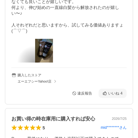
なくても良いことが嬉しいです。

何より、伸び始めの一直線白髪から解放されたのが嬉し
い〜♪

人それぞれだと思いますから、試してみる価値ありますょ
(⌒▽⌒)
購入したストア
エーエフシーYahoo!店
違反報告
いいね
4
お買い得の時在庫用に購入すれば安心
2026/7/25
5
mid********
さん