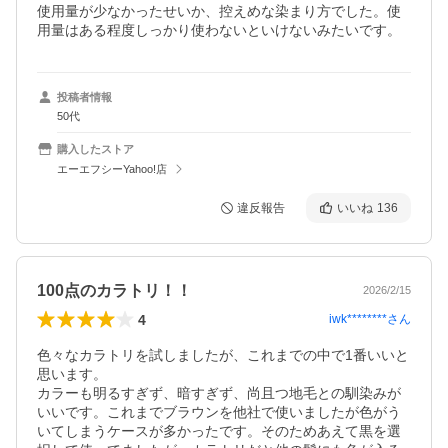
使用量が少なかったせいか、控えめな染まり方でした。使
用量はある程度しっかり使わないといけないみたいです。
投稿者情報
50代
購入したストア
エーエフシーYahoo!店
違反報告
いいね
136
100点のカラトリ！！
2026/2/15
4
iwk********
さん
色々なカラトリを試しましたが、これまでの中で1番いいと
思います。

カラーも明るすぎず、暗すぎず、尚且つ地毛との馴染みが
いいです。これまでブラウンを他社で使いましたが色がう
いてしまうケースが多かったです。そのためあえて黒を選