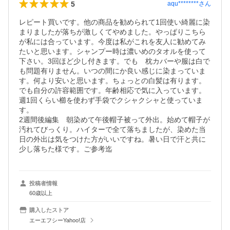
5
aqu********
さん
レピート買いです。他の商品を勧められて1回使い綺麗に染
まりましたが落ちが激しくてやめました。やっぱりこちら
が私には合っています。今度は私がこれを友人に勧めてみ
たいと思います。シャンプー時は濃いめのタオルを使って
下さい。3回ほど少し付きます。でも　枕カバーや服は白で
も問題有りません。いつの間にか良い感じに染まっていま
す。何より安いと思います。ちょっとの白髪は有ります。
でも自分の許容範囲です。年齢相応で気に入っています。
週1回くらい櫛を使わず手袋でクシャクシャと使っていま
す。

2週間後編集　朝染めて午後帽子被って外出。始めて帽子が
汚れてびっくり。ハイターで全て落ちましたが、染めた当
日の外出は気をつけた方がいいですね。暑い日で汗と共に
少し落ちた様です。ご参考迄
投稿者情報
60歳以上
購入したストア
エーエフシーYahoo!店