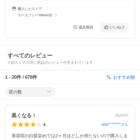
購入したストア
エーエフシーYahoo!店
違反報告
いいね
2
すべてのレビュー
※他ストアの同じ商品のレビューが含まれています。
1
-
20
件 /
678
件
おすすめ順
星の数
黒くなる！
2024/3/7
4
wav********
さん
美容院の白髪染めでは2ヶ月ほどしか持たないので購入しま