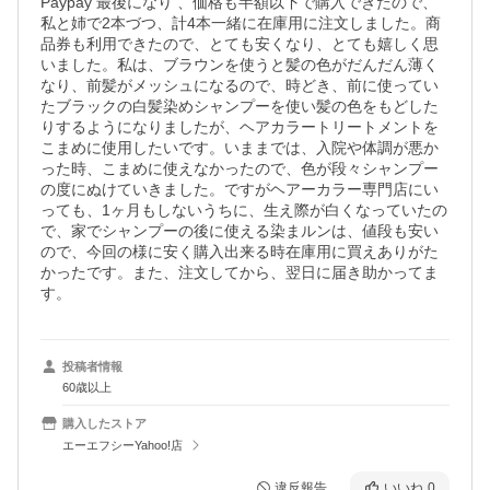
Paypay 最後になり 、価格も半額以下で購入できたので、
私と姉で2本づつ、計4本一緒に在庫用に注文しました。商
品券も利用できたので、とても安くなり、とても嬉しく思
いました。私は、ブラウンを使うと髪の色がだんだん薄く
なり、前髪がメッシュになるので、時どき、前に使ってい
たブラックの白髪染めシャンプーを使い髪の色をもどした
りするようになりましたが、ヘアカラートリートメントを
こまめに使用したいです。いままでは、入院や体調が悪か
った時、こまめに使えなかったので、色が段々シャンプー
の度にぬけていきました。ですがヘアーカラー専門店にい
っても、1ヶ月もしないうちに、生え際が白くなっていたの
で、家でシャンプーの後に使える染まルンは、値段も安い
ので、今回の様に安く購入出来る時在庫用に買えありがた
かったです。また、注文してから、翌日に届き助かってま
す。
投稿者情報
60歳以上
購入したストア
エーエフシーYahoo!店
違反報告
いいね
0