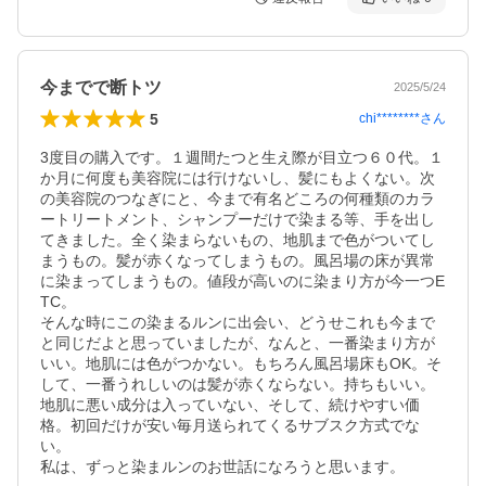
今までで断トツ
2025/5/24
5
chi********
さん
3度目の購入です。１週間たつと生え際が目立つ６０代。１
か月に何度も美容院には行けないし、髪にもよくない。次
の美容院のつなぎにと、今まで有名どころの何種類のカラ
ートリートメント、シャンプーだけで染まる等、手を出し
てきました。全く染まらないもの、地肌まで色がついてし
まうもの。髪が赤くなってしまうもの。風呂場の床が異常
に染まってしまうもの。値段が高いのに染まり方が今一つE
TC。

そんな時にこの染まるルンに出会い、どうせこれも今まで
と同じだよと思っていましたが、なんと、一番染まり方が
いい。地肌には色がつかない。もちろん風呂場床もOK。そ
して、一番うれしいのは髪が赤くならない。持ちもいい。
地肌に悪い成分は入っていない、そして、続けやすい価
格。初回だけが安い毎月送られてくるサブスク方式でな
い。

私は、ずっと染まルンのお世話になろうと思います。