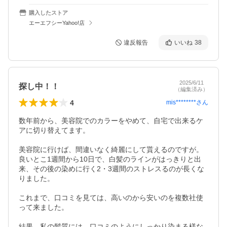
購入したストア
エーエフシーYahoo!店
違反報告
いいね
38
2025/6/11
探し中！！
（編集済み）
4
mis********
さん
数年前から、美容院でのカラーをやめて、自宅で出来るケ
アに切り替えてます。

美容院に行けば、間違いなく綺麗にして貰えるのですが。

良いとこ1週間から10日で、白髪のラインがはっきりと出
来、その後の染めに行く2・3週間のストレスるのが長くな
りました。

これまで、口コミを見ては、高いのから安いのを複数社使
って来ました。

結果、私の髪質には、口コミのようにしっかり染まる様な