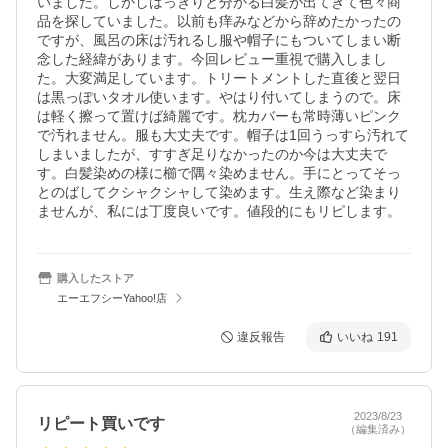
いました。しかしはっきりと分かる白髪が出てきて色々商
品を探していました。以前も痒みなどから辞めたかったの
ですが、風呂の床は汚れるし服や帽子にもついてしまい断
念した経緯があります。今回レビュー重視で購入しまし
た。大変満足しています。トリートメントした直後と翌日
は黒っぽいタオル使います。やはり付いてしまうので。床
は軽く擦って置けば綺麗です。枕カバーも常時薄いピンク
で汚れません。服も大丈夫です。帽子は1回うっすら汚れて
しまいましたが、すすぎ足りなかったのか今は大丈夫で
す。白髪染めの様に櫛で隅々染めません。手にとってそっ
とのばしてクシャクシャして染めます。生え際など染まり
ませんが、私には丁度良いです。値段的にもリピします。
購入したストア
エーエフシーYahoo!店
違反報告
いいね
191
2023/8/23
リピート買いです
（編集済み）