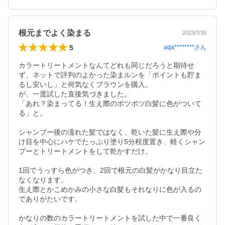
根元までよく染まる
2023/7/30
5
aqa********
さん
カラートリートメントなんてどれも同じだろうと期待せ
ず、ネットで評判のよかった染まルンを「ポイントも貯ま
るし安いし」と何気なくブラウンを購入。

が、一度試した直後気づきました。

「あれ？染まってる！生え際のポツポツ白髪に色がついて
る」と。

シャンプー後の濡れた髪ではなく、乾いた髪に生え際や分
け目を中心にハケでたっぷり塗り5分程度置き、軽くシャン
プーとトリートメントをして乾かすだけ。

1回でうっすら色がつき、2回で根元の白髪がかなり目立た
なくなります。

生え際とかこめかみの小さな白髪もそれなりに色が入るの
でありがたいです。

かなりの数のカラートリートメントを試した中で一番良く