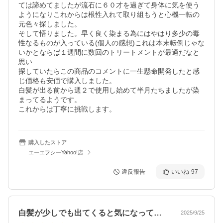
ては諦めてましたが流石に６０才を過ぎて身体に気を使う
ようになりこれからは根性入れて取り組もうと心機一転の
元色々探しました。

そして悟りました。早く良く染まる為にはやはり多少の毒
性なるものが入っている(個人の感想)これは本末転倒じゃな
いかとならば１週間に数回のトリートメントが最適だなと
思い

探していたらこの商品のコメントに一生懸命開発したと感
じ価格も安価で購入しました。

白髪が出る前から週２で使用し始めて半月たちましたが染
まってるようです。

これからは丁寧に挑戦します。
購入したストア
エーエフシーYahoo!店
違反報告
いいね
97
白髪が少しでも出てくると気になっていま…
2025/9/25