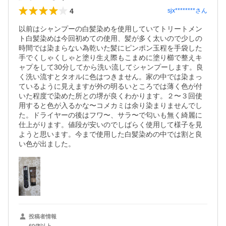
4
sjx********
さん
以前はシャンプーの白髪染めを使用していてトリートメン
ト白髪染めは今回初めての使用、髪が多く太いので少しの
時間では染まらない為乾いた髪にピンポン玉程を手袋した
手でくしゃくしゃと塗り生え際もこまめに塗り櫛で整えキ
ャプをして30分してから洗い流してシャンプーします。良
く洗い流すとタオルに色はつきません。家の中では染まっ
ているように見えますが外の明るいところでは薄く色が付
いた程度で染めた所との堺が良くわかります。２〜３回使
用すると色が入るかな〜コメカミは余り染まりませんでし
た。ドライヤーの後はフワ〜、サラ〜で匂いも無く綺麗に
仕上がります。値段が安いのでしばらく使用して様子を見
ようと思います。今まで使用した白髪染めの中では割と良
い色が出ました。
投稿者情報