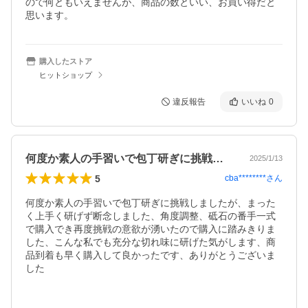
ので何ともいえませんが、商品の数といい、お買い得だと
思います。
購入したストア
ヒットショップ
違反報告
いいね
0
何度か素人の手習いで包丁研ぎに挑戦しま…
2025/1/13
5
cba********
さん
何度か素人の手習いで包丁研ぎに挑戦しましたが、まった
く上手く研げず断念しました、角度調整、砥石の番手一式
で購入でき再度挑戦の意欲が湧いたので購入に踏みきりま
した、こんな私でも充分な切れ味に研げた気がします、商
品到着も早く購入して良かったです、ありがとうございま
した
