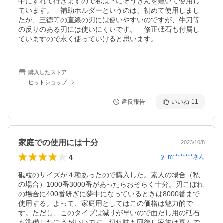
中にずれて行きますので私は下にぞうきんを敷いて使用し
ています。　補助ホルダーというのは、初めて使用しまし
たが、三徳等の直線の刃には使いやすいのですが、牛刀等
の反りのある刃には使いにくいです。　修正砥石も付属し
ていますので永く使っていけると思います。
購入したストア
ヒットショップ
違反報告
いいね
11
家庭での使用には十分
2023/10/8
4
y_m********
さん
砥粒のサイズが４種あったので購入した。素人の場合（私
の場合）1000番3000番があったらおそらく十分。刃こぼれ
の場合に400番研ぎに夢中になっているときは8000番まで
使用する。よって、家庭用としてはこの価格は魅力的で
す。ただし、このタイプは減りが早いので面だし用の砥石
も準備したほうがいいです。切れ味も回復し家族は喜んで