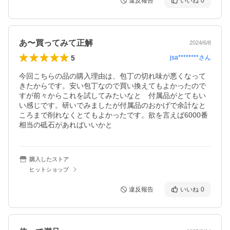
違反報告
いいね
0
あ〜買ってみて正解
2024/6/8
5
jsa********
さん
今回こちらの品の購入理由は、包丁の切れ味が悪くなって
きたからです。安い包丁なので買い換えてもよかったので
すが前々からこれを試してみたいなと　付属品がとてもい
い感じです。研いでみましたが付属品のおかげで余計なと
ころまで削れなくとてもよかったです。欲を言えば6000番
相当の砥石があればいいかと
購入したストア
ヒットショップ
違反報告
いいね
0