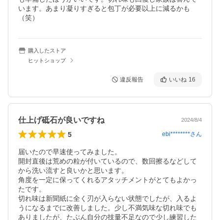
います。あまり凝りすぎると包丁が必要以上に減るかも
（笑）
購入したストア
ヒットショップ
違反報告
いいね
16
仕上げ砥石が良いですね
2024/8/4
5
ebi********
さん
届いたので早速使ってみました。

開封直後は荒めの粒が付いているので、数回擦るなどして
から洗い流すと良いかと思います。

角度を一定に保ってくれるアタッチメントがとてもよかっ
たです。

切れ味は新聞紙に全く刃が入らない状態でしたが、入るよ
うになるまでに改善しました。少し不満気味な切れ味でも
ありましたが、たぶん自分の技量不足なので少し練習した