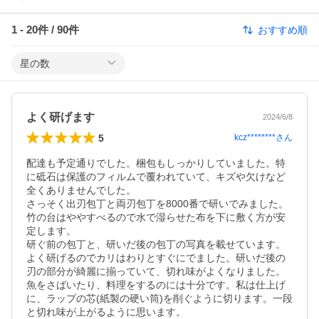
1
-
20
件 /
90
件
おすすめ順
星の数
よく研げます
2024/6/8
5
kcz********
さん
配達も予定通りでした。梱包もしっかりしていました。特
に砥石は保護のフィルムで覆われていて、キズや欠けなど
全くありませんでした。

さっそく出刃包丁と両刃包丁を8000番で研いでみました。
竹の台はややすべるので水で湿らせた布を下に敷く方が安
定します。

研ぐ前の包丁と、研いだ後の包丁の写真を載せています。
よく研げるのでカリはわりとすぐにでました。研いだ後の
刃の部分が綺麗に揃っていて、切れ味がよくなりました。
魚をさばいたり、料理をするのには十分です。私は仕上げ
に、ラップの芯(紙製の硬い筒)を削ぐように切ります。一段
と切れ味が上がるように思います。
