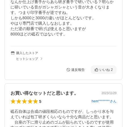
なんか仕上げ番手からあら研ぎ番手で研いでいる？明らか
に研いでいる音がガシャガシャという音が大きくなりま
す。つまり印字番手が逆ですね。

しかも8000と3000の違いがほとんどないです。

やはり専門店で購入しなおします。

ただ逆の順番で研げば使えると思いますが

8000ほどの砥石ではないです。
購入したストア
ヒットショップ
違反報告
いいね
2
お買い得なセットだと思います。
2023/11/29
5
hem********
さん
砥石自体は合成の値段相応のものですが、しっかり水を与
えていれば包丁研ぎくらいなら十分な商品だと思います。
　台座の下に滑り止めのゴムが貼られているのですが使用