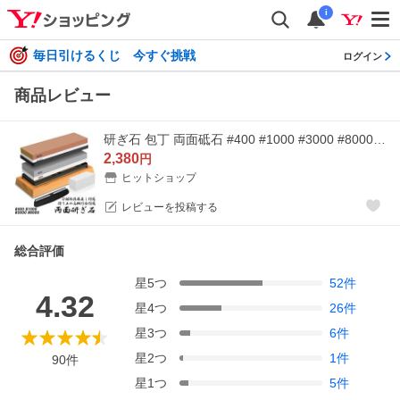
i
毎日引けるくじ 今すぐ挑戦
ログイン
商品レビュー
研ぎ石 包丁 両面砥石 #400 #1000 #3000 #8000 砥石 刃物砥石 包丁研ぎ砥石 包丁研ぎ器 中砥石 仕上砥石 包丁研ぎ
2,380
円
ヒットショップ
レビューを投稿する
総合評価
星
5
つ
52
件
4.32
星
4
つ
26
件
星
3
つ
6
件
星
2
つ
1
件
90
件
星
1
つ
5
件