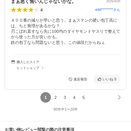
まぁ悪く無いんじゃないかな。
2025/4/20
4
edd********
さん
４００番の減りが早いと思う。まぁステンの硬い包丁高に
は、ちと無理があるかな？

刃こぼれ直すなら先に100均のダイヤモンドヤスリで整えて
から使った方が良いかも。

鉄の包丁なら問題ないと思う。この値段だからねぇ
購入したストア
ヒットショップ
違反報告
いいね
0
1
2
3
4
5
90
件中
1
〜
20
件
お買い物レビュー閲覧の際の注意事項