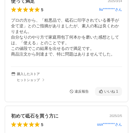
使って満足
2025/3/14
5
liu********
さん
プロの方から、「粗悪品で、砥石に印字されている番手が
全て逆」とのご指摘がありましたが、素人の私は良くわか
りません。

自分なりのやり方で家庭用包丁何本かを磨いた感想として
は、「使える」とのことです。

この値段でこの結果を出せるので満足です。

商品注文から到達まで、特に問題はありませんでした。
購入したストア
ヒットショップ
違反報告
いいね
1
初めて砥石を買う方に
2025/2/5
5
uux********
さん