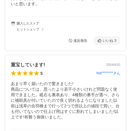
いと思います。
購入したストア
ヒットショップ
違反報告
いいね
3
重宝しています!
2024/4/10
5
hid********
さん
あまり早く届いたので驚きました!

商品については、思ったより若干小さいけれど問題なく使
用できました。砥石も裏表あり、4種類の番手が選べ、さら
に補助具が付いていたので良く切れるようになりました以
前は浅草の合羽橋まで行って2つで倍以上の値段で買い、台
も付いてないので仕上げ用はすぐに割れてしまいました!以
上です!有難う御座いました。