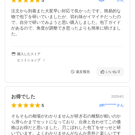
5
xge********
さん
注文から到着また大変早い対応で良かったです。簡易的な
物で包丁を研いでいましたが、切れ味がイマイチだったの
で、自分で研いでみようと思い購入しました。包丁ガイド
があるので、角度が調整でき思ったよりも簡単に研げまし
た。
購入したストア
ヒットショップ
違反報告
いいね
0
お得でした
2025/4/1
5
pth********
さん
そもそもの相場がわかりませんが研ぎ石の種類が粗いのか
ら滑らかまでセットになっており、台座と合わせてこの価
格はお得だと思いました。刃こぼれした包丁をせっせと研
いでいます。よくわかりませんがなんか意外と楽しいです