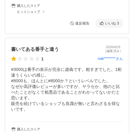
購入したストア
ヒットショップ
違反報告
いいね
3
2026/4/29
書いてある番手と違う
（編集済み）
1
nak********
さん
#3000は番手の表示が完全に虚偽です。粗すぎでした。1桁
違うくらいの感じ。

#8000も、ほんとに#8000か？というレベルでした。

なぜか高評価レビューが多いですが、ヤラセか、他のと比
べたことがなくて粗悪品であることがわかってないかだと
思います。

販売を続けているショップも良識が無いと言わざるを得な
いです。
購入したストア