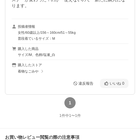
ります。
投稿者情報
女性/60歳以上/156～160cm/51～55kg
普段着ているサイズ：M
購入した商品
サイズ/M、色柄/塩瀬_白
購入したストア
着物なごみや
違反報告
いいね
0
1
1
件中
1
〜
1
件
お買い物レビュー閲覧の際の注意事項