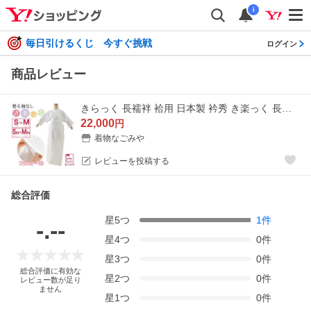
i
毎日引けるくじ 今すぐ挑戦
ログイン
商品レビュー
きらっく 長襦袢 袷用 日本製 衿秀 き楽っく 長襦袢 選べるType うそつき 襦袢 塩瀬 半衿付き 肌襦袢 筒袖 共袖 背紐通し付 女性
22,000
円
着物なごみや
レビューを投稿する
総合評価
星
5
つ
1
件
-.--
星
4
つ
0
件
星
3
つ
0
件
総合評価に有効な
星
2
つ
0
件
レビュー数が足り
ません
星
1
つ
0
件