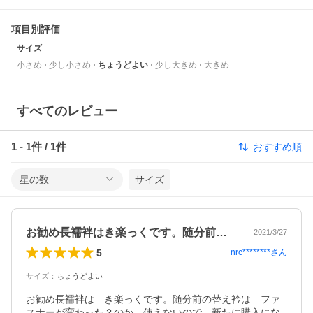
項目別評価
サイズ
小さめ
少し小さめ
ちょうどよい
少し大きめ
大きめ
すべてのレビュー
1
-
1
件 /
1
件
おすすめ順
星の数
サイズ
お勧め長襦袢はき楽っくです。随分前の替…
2021/3/27
5
nrc********
さん
サイズ
：
ちょうどよい
お勧め長襦袢は　き楽っくです。随分前の替え衿は　ファ
スナーが変わった？のか　使えないので　新たに購入にな