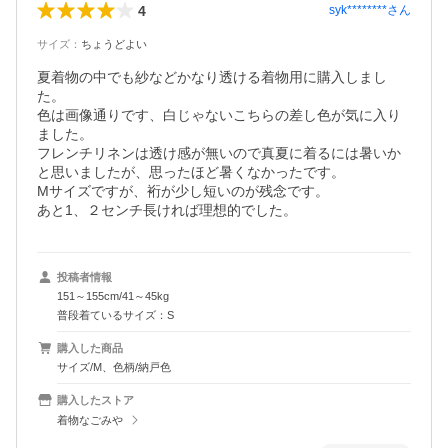
4
syk********
さん
サイズ
：
ちょうどよい
夏着物の中でも紗などかなり透ける着物用に購入しまし
た。

色は画像通りです、白じゃないこちらの差し色が気に入り
ました。

フレンチリネンは透け感が無いので真夏に着るには暑いか
と思いましたが、思ったほど暑くなかったです。

Mサイズですが、裄が少し短いのが残念です。

あと1、２センチ長ければ理想的でした。
投稿者情報
151～155cm/41～45kg
普段着ているサイズ：S
購入した商品
サイズ/M、色柄/納戸色
購入したストア
着物なごみや