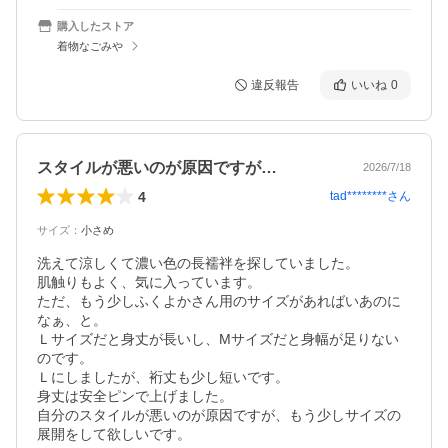
購入したストア
着物なごみや
違反報告
いいね
0
スタイルが悪いのが原因ですが…
2026/7/18
4
tad********
さん
サイズ
：
小さめ
洗えて涼しくて濃い色の長襦袢を探していました。

肌触りもよく、気に入っています。

ただ、もう少しふくよかさん用のサイズがあればいあのに
なぁ、と。

Ｌサイズだと身丈が長いし、Mサイズだと身幅が足りない
のです。

Ｌにしましたが、裄丈も少し短いです。

身丈は安全ピンで上げました。

自分のスタイルが悪いのが原因ですが、もう少しサイズの
展開をして欲しいです。