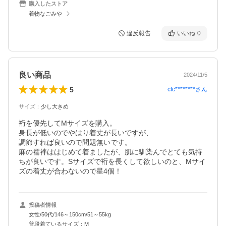
購入したストア
着物なごみや
違反報告
いいね
0
良い商品
2024/11/5
5
cfc********
さん
サイズ
：
少し大きめ
裄を優先してMサイズを購入。

身長が低いのでやはり着丈が長いですが、

調節すれば良いので問題無いです。

麻の襦袢ははじめて着ましたが、肌に馴染んでとても気持
ちが良いです。Sサイズで裄を長くして欲しいのと、Mサイ
ズの着丈が合わないので星4個！
投稿者情報
女性/50代/146～150cm/51～55kg
普段着ているサイズ：M