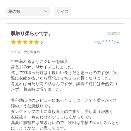
星の数
サイズ
肌触り柔らかです。
2022/8/5
5
egg********
さん
サイズ
：
少し大きめ
年中着れるようにグレーを購入。

身長157cm、Mサイズにしました。

試しで羽織った時は丁度いい長さだと思ったのですが、実
際に衣紋を抜いたら理想よりちょっと長くなりました。

考えれば当たり前の話なんですが、試着の時には全然気づ
かず、着る時に慌てました。

着心地は他のレビューにあったように、とても柔らかくて
綿のような肌触りです。

タンクトップの上に直接着たのですが、少し滑りが悪く、
衣紋抜き・衿あわせが少ししにくかったです。

真夏に肌襦袢は省きたいので、次回は半袖のエ○リズムとか
にしようかな、と思ってます。
