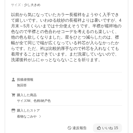
サイズ
：
少し大きめ
以前から気になっていたカラー長襦袢をようやく入手でき
て嬉しいです。いわゆる紋紗の長襦袢よりは暑いですが、4
月末～5月くらいまでは十分使えそうです。半襟が襦袢地の
色なので半襟との色合わせコーデを考えるのも楽しいく、
他の色も欲しくなりました。星をひとつ減らしたのは、襟
幅が全て同じで端が広くなっている衿芯が入らなかったか
らです。ただ、衿は比較的厚手なので衿芯を入れなくても
着用することはできています。まだ洗濯していないので、
洗濯後衿がふにゃっとならないことを祈ります。
投稿者情報
無回答
購入した商品
サイズ/M、色柄/納戸色
購入したストア
着物なごみや
違反報告
いいね
15