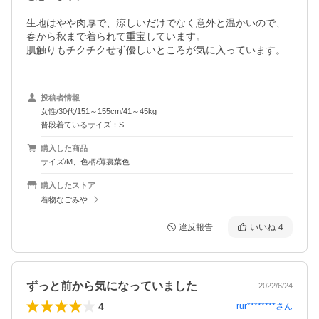
生地はやや肉厚で、涼しいだけでなく意外と温かいので、
春から秋まで着られて重宝しています。

肌触りもチクチクせず優しいところが気に入っています。
投稿者情報
女性/30代/151～155cm/41～45kg
普段着ているサイズ：S
購入した商品
サイズ/M、色柄/薄裏葉色
購入したストア
着物なごみや
違反報告
いいね
4
ずっと前から気になっていました
2022/6/24
4
rur********
さん