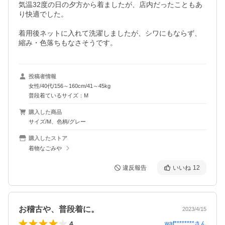
気温32度の日の夕方から着ましたが、店内だったこともあ
り快適でした。

着用後ネットに入れて洗濯しましたが、シワにもならず、
縮み・色落ちもなさそうです。
投稿者情報
女性/40代/156～160cm/41～45kg
普段着ているサイズ：M
購入した商品
サイズ/M、色柄/グレー
購入したストア
着物なごみや
違反報告
いいね
12
お稽古や、普段着に。
2023/4/15
4
waf********
さん