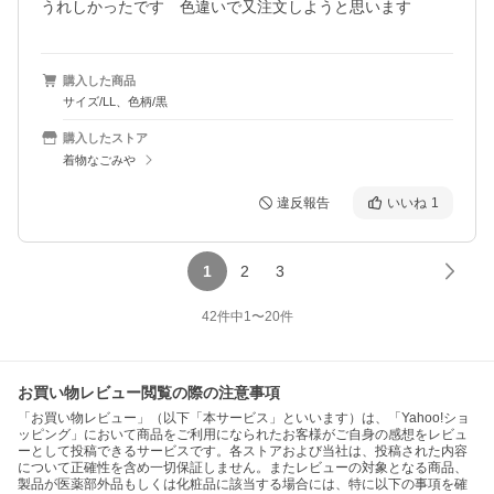
うれしかったです　色違いで又注文しようと思います
購入した商品
サイズ/LL、色柄/黒
購入したストア
着物なごみや
違反報告
いいね
1
1
2
3
42
件中
1
〜
20
件
お買い物レビュー閲覧の際の注意事項
「お買い物レビュー」（以下「本サービス」といいます）は、「Yahoo!ショ
ッピング」において商品をご利用になられたお客様がご自身の感想をレビュ
ーとして投稿できるサービスです。各ストアおよび当社は、投稿された内容
について正確性を含め一切保証しません。またレビューの対象となる商品、
製品が医薬部外品もしくは化粧品に該当する場合には、特に以下の事項を確