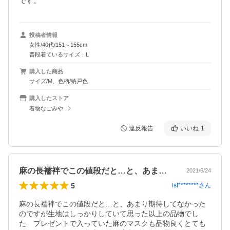
です。
投稿者情報
女性/40代/151～155cm
普段着ているサイズ：L
購入した商品
サイズ/M、色柄/納戸色
購入したストア
着物なごみや
違反報告
いいね
1
麻の長襦袢でこの値段だと…と、あまり期…
2021/6/24
5
lsf********
さん
麻の長襦袢でこの値段だと…と、あまり期待してなかった
のですが生地はしっかりしていて思った以上の品物でし
た　プレゼントで入っていた麻のマスクも品物良くとても