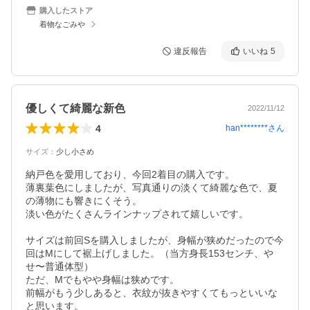
購入したストア
着物なごみや
違反報告
いいね
5
優しくて綺麗な新色
2022/11/12
4
han********
さん
サイズ
：
少し小さめ
納戸色を愛用しており、今回2着目の購入です。

薄裏葉色にしましたが、写真通りの淡くて綺麗な色で、夏
の薄物にも響きにくそう。

淡い色がたくさんラインナップされて嬉しいです。

サイズは前回Sを購入しましたが、身幅が狭めだったので今
回はMにして裾上げしました。（当方身長153センチ、や
せ〜普通体型）

ただ、Mでもやや身幅は狭めです。

前幅がもう少しあると、衣紋が抜きやすくてもっといいな
と思います。
