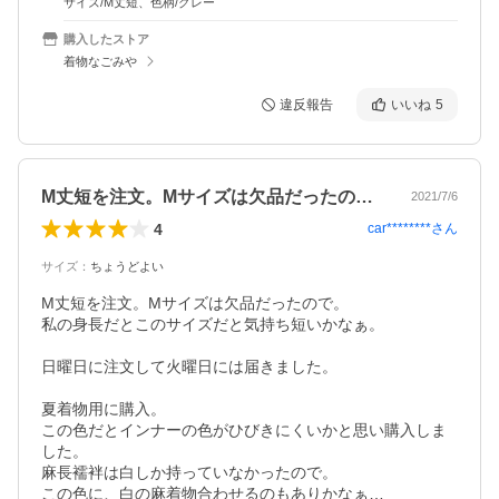
サイズ/M丈短、色柄/グレー
購入したストア
着物なごみや
違反報告
いいね
5
M丈短を注文。Mサイズは欠品だったので…
2021/7/6
4
car********
さん
サイズ
：
ちょうどよい
M丈短を注文。Mサイズは欠品だったので。

私の身長だとこのサイズだと気持ち短いかなぁ。

日曜日に注文して火曜日には届きました。

夏着物用に購入。

この色だとインナーの色がひびきにくいかと思い購入しま
した。

麻長襦袢は白しか持っていなかったので。

この色に、白の麻着物合わせるのもありかなぁ…
