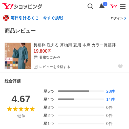
i
毎日引けるくじ 今すぐ挑戦
ログイン
商品レビュー
長襦袢 洗える 薄物用 夏用 本麻 カラー長襦袢 麻 半襟付 衣紋なし 女性
19,800
円
着物なごみや
レビューを投稿する
総合評価
星
5
つ
28
件
4.67
星
4
つ
14
件
星
3
つ
0
件
星
2
つ
0
件
42
件
星
1
つ
0
件