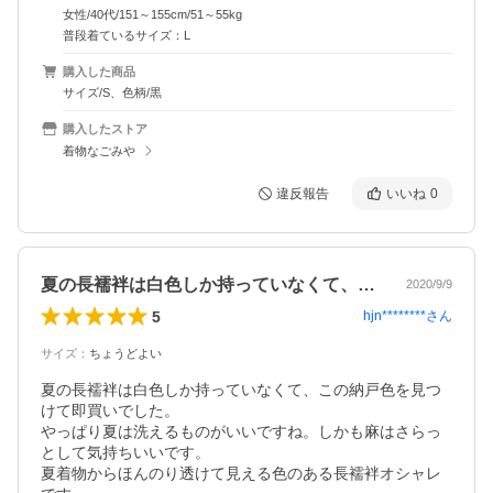
女性/40代/151～155cm/51～55kg
普段着ているサイズ：L
購入した商品
サイズ/S、色柄/黒
購入したストア
着物なごみや
違反報告
いいね
0
夏の長襦袢は白色しか持っていなくて、こ…
2020/9/9
5
hjn********
さん
サイズ
：
ちょうどよい
夏の長襦袢は白色しか持っていなくて、この納戸色を見つ
けて即買いでした。

やっぱり夏は洗えるものがいいですね。しかも麻はさらっ
として気持ちいいです。

夏着物からほんのり透けて見える色のある長襦袢オシャレ