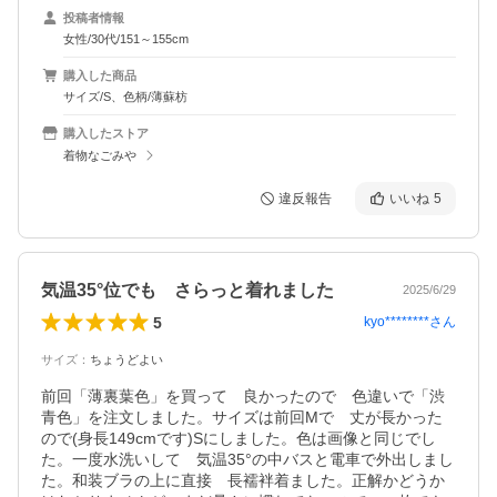
投稿者情報
女性/30代/151～155cm
購入した商品
サイズ/S、色柄/薄蘇枋
購入したストア
着物なごみや
違反報告
いいね
5
気温35°位でも さらっと着れました
2025/6/29
5
kyo********
さん
サイズ
：
ちょうどよい
前回「薄裏葉色」を買って　良かったので　色違いで「渋
青色」を注文しました。サイズは前回Mで　丈が長かった
ので(身長149cmです)Sにしました。色は画像と同じでし
た。一度水洗いして　気温35°の中バスと電車で外出しまし
た。和装ブラの上に直接　長襦袢着ました。正解かどうか