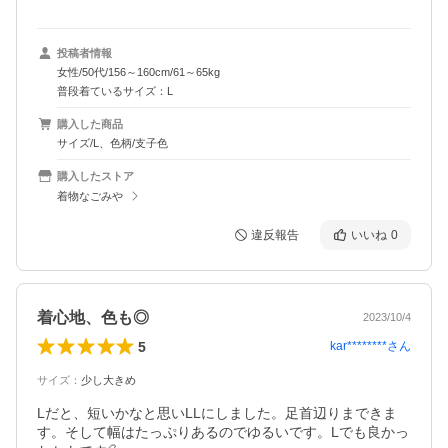
投稿者情報
女性/50代/156～160cm/61～65kg
普段着ているサイズ：L
購入した商品
サイズ/L、色柄/支子色
購入したストア
着物なごみや
違反報告
いいね
0
着心地、色も◎
2023/10/4
5
kar********
さん
サイズ
：
少し大きめ
Lだと、短いかなと思いLLにしました。足首辺りまできま
す。そして幅はたっぷりあるのでゆるいです。Lでも良かっ