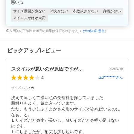
悪い点
サイズ展開が少ない
裄丈が短い
衣紋抜きがない
身幅が狭い
アイロンがけが大変
AI回答の正確性や商品の効果は保証されません（
その他の注意点
）
ピックアップレビュー
スタイルが悪いのが原因ですが…
2026/7/18
4
tad********
さん
サイズ
：
小さめ
洗えて涼しくて濃い色の長襦袢を探していました。

肌触りもよく、気に入っています。

ただ、もう少しふくよかさん用のサイズがあればいあのに
なぁ、と。

Ｌサイズだと身丈が長いし、Mサイズだと身幅が足りない
のです。

Ｌにしましたが、裄丈も少し短いです。
