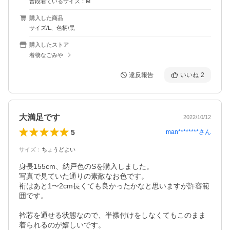
普段着ているサイズ：M
購入した商品
サイズ/L、色柄/黒
購入したストア
着物なごみや
違反報告
いいね
2
大満足です
2022/10/12
5
man********
さん
サイズ
：
ちょうどよい
身長155cm、納戸色のSを購入しました。

写真で見ていた通りの素敵なお色です。

裄はあと1〜2cm長くても良かったかなと思いますが許容範
囲です。

衿芯を通せる状態なので、半襟付けをしなくてもこのまま
着られるのが嬉しいです。
