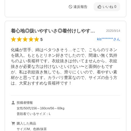
違反報告
いいね
0
着心地◎扱いやすいさ◎着付けしやすさ◎
2025/9/14
5
kis********
さん
化繊が苦手、綿はベタつきそう…そこで、こちらのリネン
を購入。もともとリネン好きでしたので、間違い無く気持
ちのよい長襦袢です。衣紋抜きは付いてませんから、衣紋
抜きが必要な方は付けないといけない〜と面倒かもです
が、私は衣紋抜き無しでも、滑りにくいので、着やすい素
材かと思ってます。カラバリ豊富なので、サイズの合う方
は、大変おすすめな長襦袢です！
投稿者情報
女性/50代/156～160cm/56～60kg
普段着ているサイズ：L
購入した商品
サイズ/M、色柄/抹茶