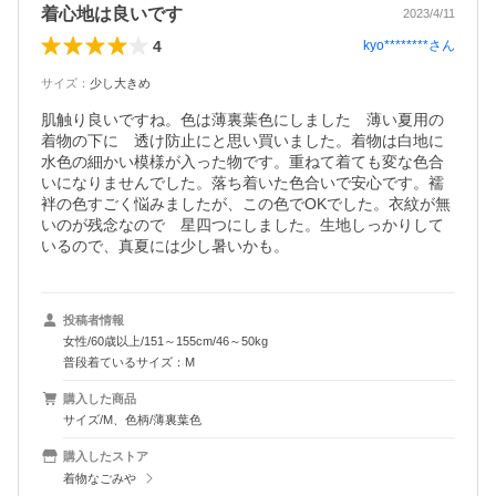
着心地は良いです
2023/4/11
4
kyo********
さん
サイズ
：
少し大きめ
肌触り良いですね。色は薄裏葉色にしました　薄い夏用の
着物の下に　透け防止にと思い買いました。着物は白地に
水色の細かい模様が入った物です。重ねて着ても変な色合
いになりませんでした。落ち着いた色合いで安心です。襦
袢の色すごく悩みましたが、この色でOKでした。衣紋が無
いのが残念なので　星四つにしました。生地しっかりして
いるので、真夏には少し暑いかも。
投稿者情報
女性/60歳以上/151～155cm/46～50kg
普段着ているサイズ：M
購入した商品
サイズ/M、色柄/薄裏葉色
購入したストア
着物なごみや