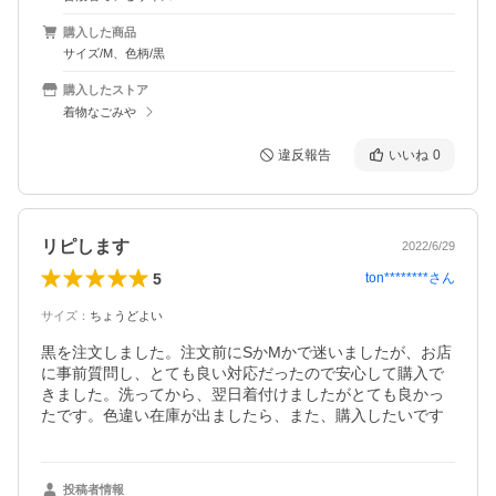
購入した商品
サイズ/M、色柄/黒
購入したストア
着物なごみや
違反報告
いいね
0
リピします
2022/6/29
5
ton********
さん
サイズ
：
ちょうどよい
黒を注文しました。注文前にSかMかで迷いましたが、お店
に事前質問し、とても良い対応だったので安心して購入で
きました。洗ってから、翌日着付けましたがとても良かっ
たです。色違い在庫が出ましたら、また、購入したいです
投稿者情報