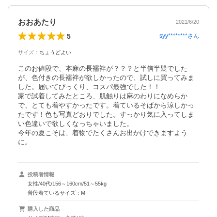
おおあたり
2021/6/20
5
syy********
さん
サイズ
：
ちょうどよい
このお値段で、本麻の長襦袢が？？？と半信半疑でした
が、色付きの長襦袢が欲しかったので、試しに買ってみま
した。届いてびっくり、コスパ最強でした！！

家で試着してみたところ、肌触りは麻のわりになめらか
で、とても着やすかったです。着ているそばから涼しかっ
たです！色も写真どおりでした。すっかり気に入ってしま
い色違いで欲しくなっちゃいました。

今年の夏こそは、着物でたくさんお出かけできますよう
に。
投稿者情報
女性/40代/156～160cm/51～55kg
普段着ているサイズ：M
購入した商品