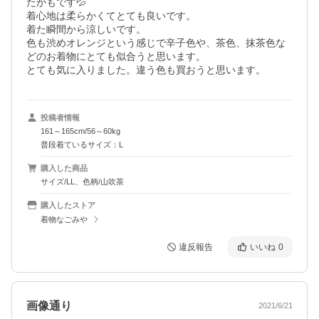
たかもです💦

着心地は柔らかくてとても良いです。

着た瞬間から涼しいです。

色も渋めオレンジという感じで辛子色や、茶色、抹茶色な
どのお着物にとても似合うと思います。

投稿者情報
161～165cm/56～60kg
普段着ているサイズ：L
購入した商品
サイズ/LL、色柄/山吹茶
購入したストア
着物なごみや
違反報告
いいね
0
画像通り
2021/6/21