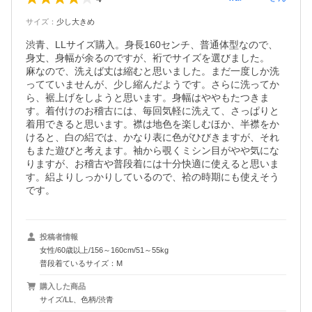
サイズ
：
少し大きめ
渋青、LLサイズ購入。身長160センチ、普通体型なので、
身丈、身幅が余るのですが、裄でサイズを選びました。

麻なので、洗えば丈は縮むと思いました。まだ一度しか洗
ってていませんが、少し縮んだようです。さらに洗ってか
ら、裾上げをしようと思います。身幅はややもたつきま
す。着付けのお稽古には、毎回気軽に洗えて、さっぱりと
着用できると思います。襟は地色を楽しむほか、半襟をか
けると、白の絽では、かなり表に色がひびきますが、それ
もまた遊びと考えます。袖から覗くミシン目がやや気にな
りますが、お稽古や普段着には十分快適に使えると思いま
す。絽よりしっかりしているので、袷の時期にも使えそう
投稿者情報
女性/60歳以上/156～160cm/51～55kg
普段着ているサイズ：M
購入した商品
サイズ/LL、色柄/渋青