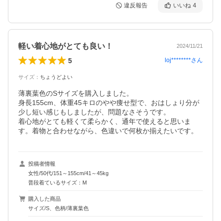
違反報告
いいね
4
軽い着心地がとても良い！
2024/11/21
5
loj********
さん
サイズ
：
ちょうどよい
薄裏葉色のSサイズを購入しました。

身長155cm、体重45キロのやや痩せ型で、おはしょり分が
少し短い感じもしましたが、問題なさそうです。

着心地がとても軽くて柔らかく、通年で使えると思いま
す。着物と合わせながら、色違いで何枚か揃えたいです。
投稿者情報
女性/50代/151～155cm/41～45kg
普段着ているサイズ：M
購入した商品
サイズ/S、色柄/薄裏葉色