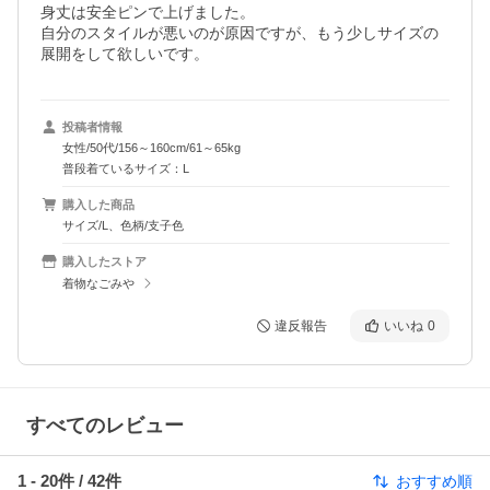
身丈は安全ピンで上げました。

自分のスタイルが悪いのが原因ですが、もう少しサイズの
展開をして欲しいです。
投稿者情報
女性/50代/156～160cm/61～65kg
普段着ているサイズ：L
購入した商品
サイズ/L、色柄/支子色
購入したストア
着物なごみや
違反報告
いいね
0
すべてのレビュー
1
-
20
件 /
42
件
おすすめ順