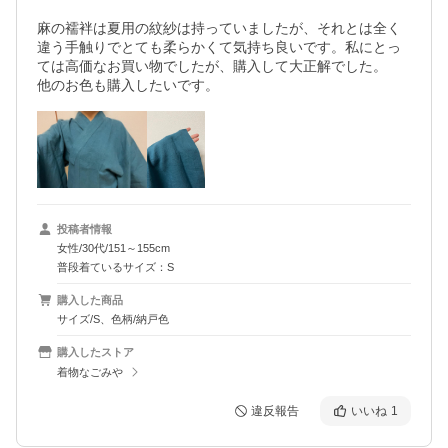
麻の襦袢は夏用の紋紗は持っていましたが、それとは全く
違う手触りでとても柔らかくて気持ち良いです。私にとっ
ては高価なお買い物でしたが、購入して大正解でした。

他のお色も購入したいです。
投稿者情報
女性/30代/151～155cm
普段着ているサイズ：S
購入した商品
サイズ/S、色柄/納戸色
購入したストア
着物なごみや
違反報告
いいね
1